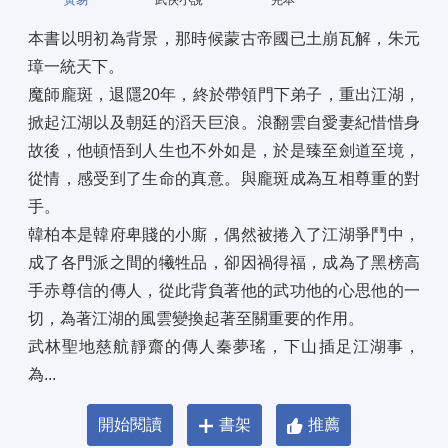
黃易
武俠小說
完本
本書以明初為背景，那時候蒙古帝國已土崩瓦解，朱元
璋一統天下。 
魔師龐斑，退隱20年，終於帶領門下弟子，重出江湖，
掀起江湖以及朝廷的滔天巨浪。浪翻雲自愛妻紀惜惜身
故後，他頓悟到人生也不外如是，於是臻至劍道至境，
從情，感受到了生命的真意。與龐斑成為互相尊重的對
手。 
韓柏本是韓府卑賤的小廝，偶然被捲入了江湖爭鬥中，
成了各門派之間的犧牲品，卻因禍得福，成為了黑榜高
手赤尊信的傳人，從此背負著他的武功他的心思他的一
切，為著江湖的風雲變換起著至關重要的作用。 
武林聖地慈航靜齋的傳人秦夢瑤，下山插足江湖事，
為...
開始閱讀
書架
推薦