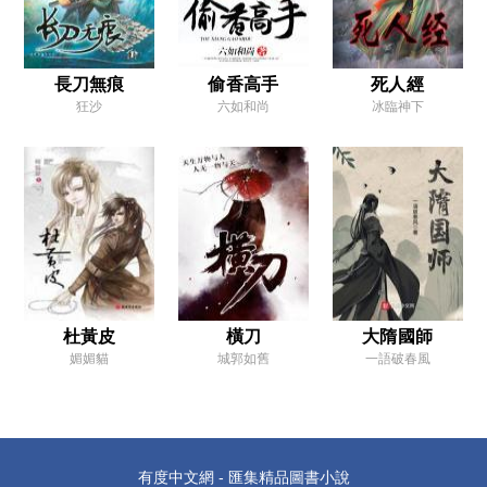
卷三 刃冷情深
第一章 情到濃時
第二章 山雨欲來
長刀無痕
偷香高手
死人經
狂沙
六如和尚
冰臨神下
第三章 重回舊地
第四章 戰書
第五章 「獨行盜」范良極
第六章 糾纏不清
第七章 「邪靈」厲若海
第八章 挑戰龐斑
杜黃皮
橫刀
大隋國師
第九章 浴血蘭溪
媚媚貓
城郭如舊
一語破春風
第十章 立馬橫槍
卷四 青樓夜宴
第一章 肝膽相照
有度中文網 - 匯集精品圖書小說