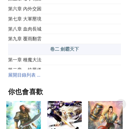
第六章 內外交困
第七章 大軍壓境
第八章 血肉長城
第九章 覆雨翻雲
卷二 劍霸天下
第一章 種魔大法
第二章 一統黑道
展開目錄列表 ...
第三章 道消魔長
第四章 神秘巨舫
你也會喜歡
第五章 含冤入獄
第六章 絕處逢生
第七章 當時明月在