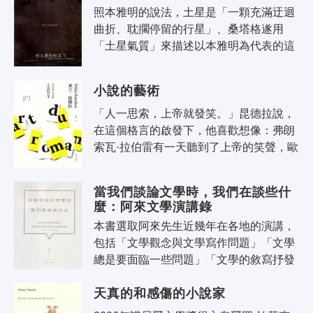
照本雅明的說法，土星是「一顆充滿迂迴
曲折、耽擱停留的行星」、桑塔格遂用
「土星氣質」來描述以本雅明為代表的這
類思想家的精神風貌。除本雅明外，本文
集還深入評論阿爾托、巴特、卡內蒂等
小說的藝術
她..
「人一思索，上帝就發笑。」昆德拉說，
在這個格言的啟發下，他喜歡想像：弗朗
索瓦·拉伯雷有一天聽到了上帝的笑聲，歐
洲第一部偉大的小說因此誕生了。小說藝
術來到世界正是上帝笑聲的迴響。小..
當我們談論文學時，我們在談些什
麼：阿來文學演講錄
本書選取阿來先生近幾年在各地的演講，
包括「文學觀念與文學寫作問題」「文學
總是要面臨一些問題」「文學的敘寫抒發
與想像」「非虛構文學應該要有文化責
天真的和感傷的小說家
任」「當我們談論文學時，我們在談些
什..