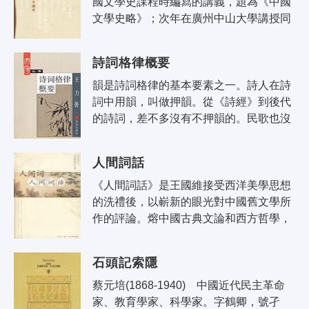
國文學史課程時編寫的講義，題為《中國
文學史略》；次年在廣州中山大學講授同
一課程時又曾使用，改題《古代漢文學史
綱要》。在作者生前未正式出版，一九..
詩詞格律概要
韻是詩詞格律的基本要素之一。詩人在詩
詞中用韻，叫做押韻。從《詩經》到後代
的詩詞，差不多沒有不押韻的。民歌也沒
有不押韻的。在北方戲曲中，韻又叫轍。
押韻叫合轍。一首詩有沒有韻，是一般..
人間詞話
《人間詞話》是王國維接受西洋美學思想
的洗禮後，以嶄新的眼光對中國舊文學所
作的評論。熔中國古典文論和西方哲學，
美學於一爐，以發揮中國古典文論為主，
建立起自己的一套文藝理論體系。此書..
石頭記索隱
蔡元培(1868-1940) 中國近代民主革命
家、教育學家、科學家。字鶴卿，號孑