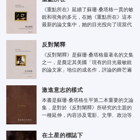
《重點所在》延續了蘇珊·桑塔格一貫的敏
銳和視角的多元，在她《重點所在》這本
最新的論文集中，她的目光投向了現當代
的重要詩人、作家、戲劇家、舞蹈家，以
及各種類型的藝術、文學形式，由於..
反對闡釋
《反對闡釋》是蘇珊·桑塔格最著名的文集
之一，是奠定其美國「現有的目光最敏銳
的論文家」地位的成名作，評論的鋒芒遍
及歐美先鋒文學、戲劇、電影，集中體現
了「新知識分子」「反對闡釋」與以..
激進意志的樣式
本書是蘇珊·桑塔格生平第二本重要的文論
集，是對於《反對闡釋》所研究的主題的
一種延伸，內容涉及電影、文學、政治等
各個領域，其中頗為引人注目的是她關於
色情文學作品的分析。本書秉承了桑..
在土星的標誌下