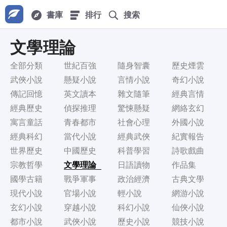
書庫
排行
搜索
文學理論
全部分類
世紀百強
隨身智囊
歷史煙雲
武俠小說
懸疑小說
言情小說
奇幻小說
傳記回憶
英文讀本
雜文隨筆
經典言情
經典歷史
偵探推理
驚悚懸疑
網絡玄幻
寓言童話
青春都市
社會心理
外國小說
經典科幻
當代小說
經典武俠
紀實報告
世界歷史
中國歷史
科普學習
詩歌戲曲
宗教哲學
文學理論
日語讀物
作品集
國學古籍
戰爭軍事
政治經濟
古典文學
現代小說
官場小說
輕小說
網游小說
玄幻小說
穿越小說
科幻小說
仙俠小說
都市小說
武俠小說
歷史小說
競技小說