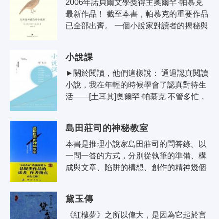
2006年諾貝爾文學獎得主奧爾罕·帕慕克
最新作品！ 截至本書，帕慕克的重要作品
已全部出齊。 一個小說家對讀者的揭秘與
渴望。 成就奧爾罕·帕慕克的文學省思。 
更是中國讀者熟悉的老帕，充滿..
小說課
►關於閱讀，他們這樣說： 通過認真閱讀
小說，我在年輕的時候學會了認真對待生
活——[土耳其]奧爾罕·帕慕克 不管多忙，
生活多困苦，讀書和聽音樂，對我來說始
終都是不變的巨大喜悅。唯有那喜悅..
島田莊司的神秘教室
本書是推理小說家島田莊司的問答錄。以
一問一答的方式，分別從執筆的準備、構
成與文章、陷阱的構想、創作的精神幾個
方面。立體的闡述了其思維方式與構成框
架的方法。
黛玉傳
《紅樓夢》之所以偉大，是因為它起於言