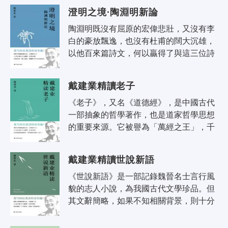
人、大詩家的面影，但孟郊的聲..
澄明之境·陶淵明新論
陶淵明既沒有屈原的宏偉悲壯，又沒有李
白的豪放飄逸，也沒有杜甫的闊大沉雄，
以他百來篇詩文，何以贏得了與這三位詩
國巨人比肩的崇高地位？ 蘇軾認為：
「曹、劉、鮑、謝、李、杜諸人皆莫..
戴建業精讀老子
《老子》，又名《道德經》，是中國古代
一部抽象的哲學著作，也是道家哲學思想
的重要來源。它被譽為「萬經之王」，千
百年來，深刻影響著中華民族性格的形
成。 戴建業教授以深厚的學養、風..
戴建業精讀世說新語
《世說新語》是一部記錄魏晉名士言行風
貌的志人小說，為我國古代文學珍品。但
其文辭簡略，如果不知相關背景，則十分
難解。 本書作者戴建業，研究《世說新
語》三十年，不僅能結合歷史背景..