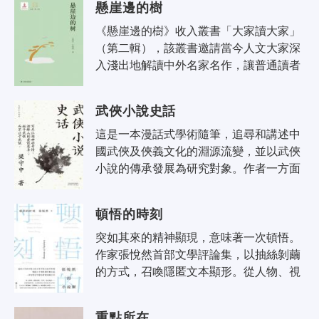
懸崖邊的樹
《懸崖邊的樹》收入叢書「大家讀大家」
（第二輯），該叢書邀請當今人文大家深
入淺出地解讀中外名家名作，讓普通讀者
也能從刪繁就簡的閱讀引導中走進文學的
殿堂。本書是著名漢學家、哈佛教授王..
武俠小說史話
這是一本漫話式學術隨筆，追尋和講述中
國武俠及俠義文化的淵源流變，並以武俠
小說的傳承發展為研究對象。作者一方面
溯源而上，將自唐宋萌芽，以迄於20世紀
中國武俠小說蔚為大觀的歷史，一網打..
頓悟的時刻
突如其來的精神顯現，意味著一次頓悟。 
作家張悅然首部文學評論集，以抽絲剝繭
的方式，召喚隱匿文本顯形。從人物、視
角到衝突、情節，以創作的框架，構築閱
讀的王國；從喬伊斯、契訶夫到..
重點所在