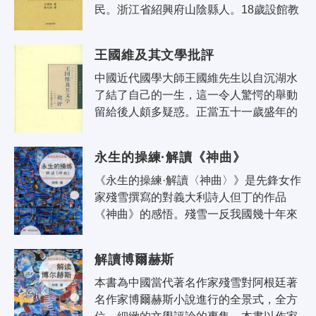
民。浙江省紹興府山陰縣人。18歲設館教
書，26歲中進士、點翰林，29歲授編修。
1902年組織中國教育會任會長，創立愛
王國維及其文學批評
國..
中國近代國學大師王國維先生以自沉湖水
了結了自己的一生，這一令人驚愕的舉動
留給後人頗多疑惑。正當五十一歲盛年的
他，何以在學術研究如日中天的輝煌時
刻，遽爾輕生？早期致力於西方哲學和
永生的操練·解讀《神曲》
文..
《永生的操練·解讀〈神曲〉》是先鋒女作
家殘雪撰寫的對義大利詩人但丁的作品
《神曲》的感悟。殘雪一反我國幾十年來
《神曲》研究的基調，拋開社會、政治、
文化等等的外部解釋，從內入手，將《..
解讀博爾赫斯
本書為中國當代著名作家殘雪對阿根廷著
名作家博爾赫斯小說進行的全景式，全方