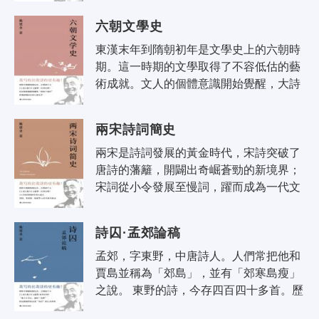
內部和外部兩個視角，考察莊子、..
六朝文學史
東漢末年到隋朝初年是文學史上的六朝時
期。這一時期的文學取得了不容低估的藝
術成就。文人的個體意識開始覺醒，大詩
人陶淵明和眾多文學集團紛紛湧現，創作
了華美精工的駢體文，還將五、七言古..
兩宋詩詞簡史
兩宋是詩詞發展的黃金時代，宋詩突破了
唐詩的藩籬，開闢出奇崛蒼勁的新境界；
宋詞從小令發展至慢詞，躍而成為一代文
學的標杆。 本書作者戴建業，從流傳至今
的30萬首兩宋詩歌作品中千里挑..
詩囚·孟郊論稿
孟郊，字東野，中唐詩人。人們常把他和
賈島並稱為「郊島」，並有「郊寒島瘦」
之說。 東野的詩，今存四百四十多首。歷
代詩歌風派的大浪洪峰，淘去了許多名詩