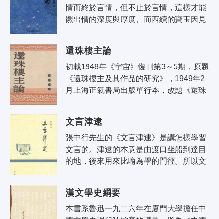
情而終於言情，但不止於言情，這樣才能
襯出情的深度與厚度。而西續的寶玉因見
許多死亡，眼見耳聞黛玉之香消玉殞，探
春之遠適為妃，巧姐之淪為民婦，惜春..
還珠樓主論
初載1948年《宇宙》復刊第3～5期，原題
《還珠樓主及其作品的研究》，1949年2
月上海正氣書局出版單行本，改題《還珠
樓主論》，並有所修訂。
文言津逮
張中行先生的《文言津逮》是講怎樣學習
文言的。津逮的本意是由渡口坐船到達目
的地，後來用來比喻為學的門徑。所以文
言津逮也就是文言入門。你想學習如何以
文言為借鑒嗎？那就請你讀張先生的著..
漢文學史綱要
本書系魯迅一九二六年在廈門大學擔任中