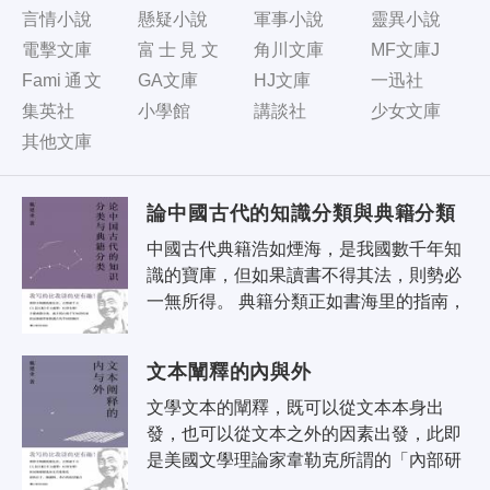
言情小說
懸疑小說
軍事小說
靈異小說
電擊文庫
富士見文
角川文庫
MF文庫J
庫
Fami通文
GA文庫
HJ文庫
一迅社
庫
集英社
小學館
講談社
少女文庫
其他文庫
論中國古代的知識分類與典籍分類
中國古代典籍浩如煙海，是我國數千年知
識的寶庫，但如果讀書不得其法，則勢必
一無所得。 典籍分類正如書海里的指南，
啟示讀書的方法，引導求學的門徑。 本書
論述中國古代的知識與典..
文本闡釋的內與外
文學文本的闡釋，既可以從文本本身出
發，也可以從文本之外的因素出發，此即
是美國文學理論家韋勒克所謂的「內部研
究」和「外部研究」。 本書同時運用文本