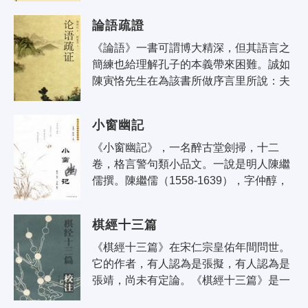
的生活。北京師範大學于丹教授緊扣21..
論語疏證
《論語》一書可謂博大精深，但其語言之
簡練也給理解孔子的本義帶來困難。誠如
陳寅恪先生在為該書所做序言里所說：夫
聖人之言必有為而發，若不取事實以證
之，則成無的之矢。聖言簡奧，若不採
小窗幽記
意..
《小窗幽記》，一名醉古堂劍掃，十二
卷，格言警句類小品文。一說是明人陳繼
儒撰。陳繼儒（1558-1639），字仲醇，
號眉公，又號麋公，松江華亭人。諸生，
隱居崑山之陽，後築室東佘山，杜門著
棋經十三篇
述..
《棋經十三篇》在宋仁宗皇佑年間問世。
它的作者，有人認為是張擬，有人認為是
張靖，尚未有定論。《棋經十三篇》是一
部重要的棋書，直接影響後世，在圍棋發