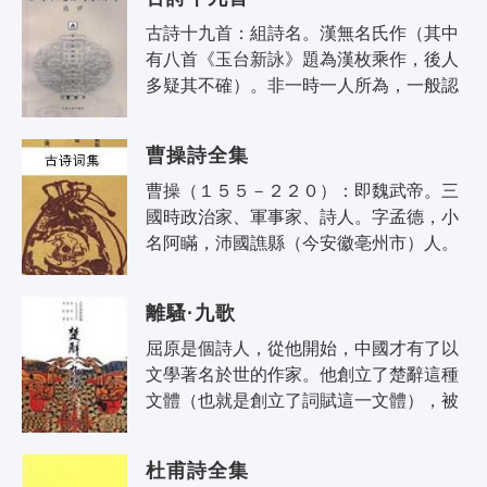
古詩十九首：組詩名。漢無名氏作（其中
有八首《玉台新詠》題為漢枚乘作，後人
多疑其不確）。非一時一人所為，一般認
為大都出於東漢末年。南朝梁蕭統合為一
組，收入《文選》，題為《古詩十九首..
曹操詩全集
曹操（１５５－２２０）：即魏武帝。三
國時政治家、軍事家、詩人。字孟德，小
名阿瞞，沛國譙縣（今安徽亳州市）人。
初舉孝廉，任洛陽北部尉，遷頓丘令。後
在鎮壓黃巾起義和討伐懂卓的戰爭中，..
離騷·九歌
屈原是個詩人，從他開始，中國才有了以
文學著名於世的作家。他創立了楚辭這種
文體（也就是創立了詞賦這一文體），被
譽為衣被詞人，非一代也。屈原的作品，
根據劉向、劉歆父子的校定和王逸的注..
杜甫詩全集