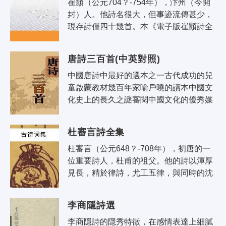
崔顥（公元704？-754年），汴州（今開
封）人。他詩名很大，但事迹流傳甚少，
現存詩僅四十幾首。本《電子版崔顥詩全
集》以施鐵民(DavidSteelman)先生輸入
的《全唐詩》為底本，以上海古籍出版
唐詩三百首(中英對照)
社..
中國唐詩中最好的選本之一古代成功的兒
童啟蒙教材幾百年家喻戶曉的讀本中國文
化史上的長久之謎審閱中國文化的優秀媒
介詩歌黃金時代的曠世傑作流傳最廣、讀
者最多的唐詩選本
杜審言詩全集
杜審言（公元648？-708年），初唐的一
位重要詩人，杜甫的祖父。他的詩以渾厚
見長，精於律詩，尤工五律，與同時的沈
(亻全)期、宋之問齊名。他對律詩的定型
作出了傑出的貢獻，由此也奠定了他在..
李商隱詩選
李商隱詩的隱秀特徵，在感情表達上細膩