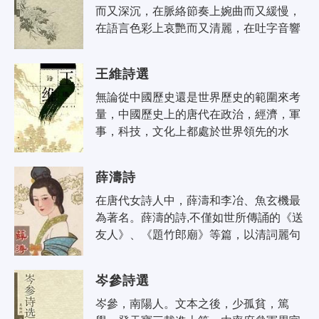
而又深沉，在脈絡節奏上婉曲而又緩慢，
在語言色彩上哀艷而又清麗，在吐字音響
上又往往表現為低抑而又沉鬱。故其言景
物則如籠曉霧，抒感懷則如在夢境；以..
王維詩選
無論從中國歷史還是世界歷史的範圍來考
量，中國歷史上的唐代在政治，經濟，軍
事，科技，文化上都處於世界領先的水
平。唐代的詩歌更是其文化中的璀璨明
珠。本書選編了唐代大詩人王維的詩篇，
薛濤詩
並..
在唐代女詩人中，薛濤和李冶、魚玄機最
為著名。薛濤的詩,不僅如世所傳誦的《送
友人》、《題竹郎廟》等篇，以清詞麗句
見長，還有一些具有思想深度的關懷現實
的作品。在封建時代婦女，特別是象..
岑參詩選
岑參，南陽人。文本之後，少孤貧，篤