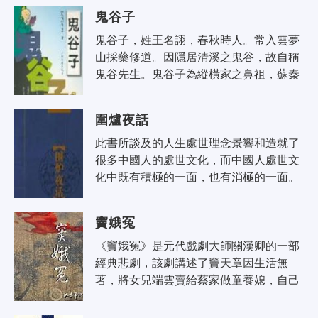
展史上，佔有特殊地位。《棋經十三篇..
鬼谷子
鬼谷子，姓王名詡，春秋時人。常入雲夢
山採藥修道。因隱居清溪之鬼谷，故自稱
鬼谷先生。鬼谷子為縱橫家之鼻祖，蘇秦
與張儀為其最傑出的兩個弟子〔見《戰國
策》〕。另有孫臏與龐涓亦為其弟子之..
圍爐夜話
此書所談及的人生處世理念景響和造就了
很多中國人的處世文化，而中國人處世文
化中既有積極的一面，也有消極的一面。
處世乃由文化而定，大智慧者，能引導並
成為楷模，能獨善其身；世偽者或油滑..
竇娥冤
《竇娥冤》是元代戲劇大師關漢卿的一部
經典悲劇，該劇講述了竇天章因生活無
著，將女兒端雲賣給蔡家做童養媳，自己
赴京應試。數年後，端雲改名竇娥，與蔡
婆之子成親。不久丈夫去世，婆媳相依