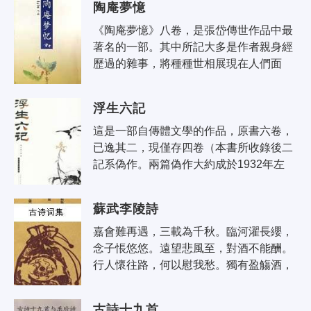
陶庵夢憶
為..
《陶庵夢憶》八卷，是張岱傳世作品中最
著名的一部。其中所記大多是作者親身經
歷過的雜事，將種種世相展現在人們面
前，如茶樓酒肆、說書演戲、鬥雞養鳥、
放燈迎神以及山水風景、工藝書畫等，
浮生六記
構..
這是一部自傳體文學的作品，原書六卷，
已逸其二，現僅存四卷（本書所收錄後二
記系偽作。兩篇偽作大約成於1932年左
右。）書中記敘了作者夫婦間平凡的家居
生活，坎坷際遇，和各地浪遊聞見。文
蘇武李陵詩
辭..
嘉會難再遇，三載為千秋。臨河濯長纓，
念子悵悠悠。遠望悲風至，對酒不能酬。
行人懷往路，何以慰我愁。獨有盈觴酒，
與子結綢繆。
古詩十九首