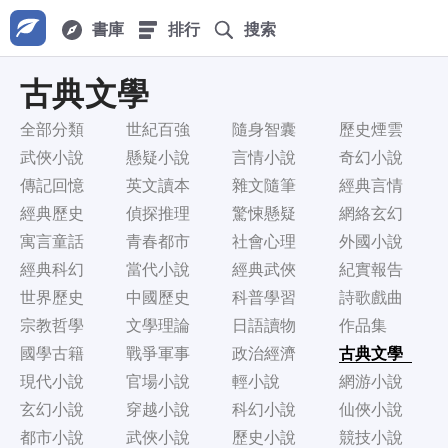
書庫
排行
搜索
古典文學
全部分類
世紀百強
隨身智囊
歷史煙雲
武俠小說
懸疑小說
言情小說
奇幻小說
傳記回憶
英文讀本
雜文隨筆
經典言情
經典歷史
偵探推理
驚悚懸疑
網絡玄幻
寓言童話
青春都市
社會心理
外國小說
經典科幻
當代小說
經典武俠
紀實報告
世界歷史
中國歷史
科普學習
詩歌戲曲
宗教哲學
文學理論
日語讀物
作品集
國學古籍
戰爭軍事
政治經濟
古典文學
現代小說
官場小說
輕小說
網游小說
玄幻小說
穿越小說
科幻小說
仙俠小說
都市小說
武俠小說
歷史小說
競技小說