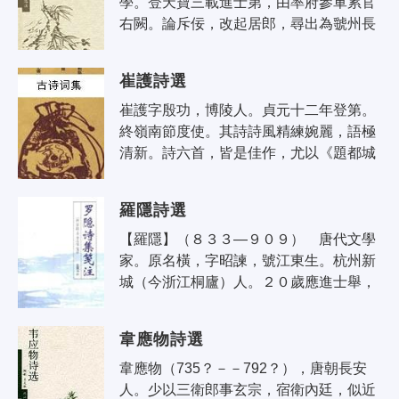
學。登天寶三載進士第，由率府參軍累官
右闕。論斥佞，改起居郎，尋出為虢州長
史。復入為太子中允。代宗總戎陝服，委
以書奏之任，由庫部郎出刺嘉州。杜鴻
崔護詩選
漸..
崔護字殷功，博陵人。貞元十二年登第。
終嶺南節度使。其詩詩風精練婉麗，語極
清新。詩六首，皆是佳作，尤以《題都城
南庄》流傳最廣，膾炙人口，有目共賞。
該詩以人面桃花，物是人非這樣一個看..
羅隱詩選
【羅隱】（８３３—９０９） 唐代文學
家。原名橫，字昭諫，號江東生。杭州新
城（今浙江桐廬）人。２０歲應進士舉，
十試不第，遂改名為隱。光啟三年（８８
７）入鎮海節度使錢鏐幕府，曾任錢塘..
韋應物詩選
韋應物（735？－－792？），唐朝長安
人。少以三衛郎事玄宗，宿衛內廷，似近