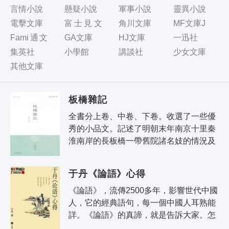
言情小說
懸疑小說
軍事小說
靈異小說
電擊文庫
富士見文
角川文庫
MF文庫J
庫
Fami通文
GA文庫
HJ文庫
一迅社
庫
集英社
小學館
講談社
少女文庫
其他文庫
板橋雜記
全書分上卷、中卷、下卷。收選了一些優
秀的小品文。記述了明朝末年南京十里秦
淮南岸的長板橋一帶舊院諸名妓的情況及
有關各方面的見聞。故事性強，可讀性
高。《板橋雜記》明末清初文學家余懷
于丹《論語》心得
（..
《論語》，流傳2500多年，影響世代中國
人，它的經典語句，每一個中國人耳熟能
詳。《論語》的真諦，就是告訴大家。怎
麼樣才能過上我們心靈所需要的那種快樂