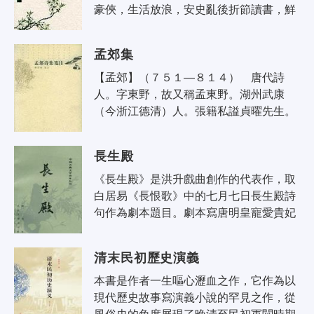
豪俠，生活放浪，安史亂後折節讀書，鮮
食寡慾，焚香掃地而坐，為閑靜清雅詩
人。歷任滁州、江州刺史，累左司郎中。
孟郊集
貞..
【孟郊】（７５１—８１４） 唐代詩
人。字東野，故又稱孟東野。湖州武康
（今浙江德清）人。張籍私謚貞曜先生。
早年生活貧困，屢次不第，直到４６歲才
中進士。貞元十七年（８０１）任溧陽縣
長生殿
尉..
《長生殿》是洪升戲曲創作的代表作，取
白居易《長恨歌》中的七月七日長生殿詩
句作為劇本題目。劇本寫唐明皇寵愛貴妃
楊玉環，終日與楊貴妃游宴玩樂，不理朝
政，朝中大權由楊貴妃的哥哥楊國忠把..
清末民初歷史演義
本書是作者一生嘔心瀝血之作，它作為以
現代歷史故事寫演義小說的罕見之作，從