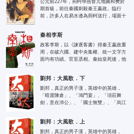
公元前227年，荊軻帶燕督亢地圖和樊於
期首級，前往秦國刺殺秦王嬴政。臨行
前，許多人在易水邊為荊軻送行，場面十
分悲壯。「風蕭蕭兮易水寒，壯士一去兮
不復還」，這是荊軻在告別時所吟唱的
秦相李斯
詩..
政客李斯，以《諫逐客書》得秦王嬴政重
用，在破六國、建中央集權、統一文字方
面均有功績。官至丞相。秦始皇死後，他
與趙高合謀，迫令公子扶蘇自殺，立胡亥
為帝。後為趙高所忌，被殺。留美博士..
劉邦：大風歌．下
劉邦，真正的男子漢，英雄中的英雄，
「暗渡陳倉」、「鴻門宴」、「項莊舞
劍，意在沛公」、「國士無雙」、「烏江
自刎」…… 每一句成語和場景都是一幕驚
心動魄的歷史現場 這段歷史，比電視電影
劉邦：大風歌．上
還..
劉邦，真正的男子漢，英雄中的英雄，