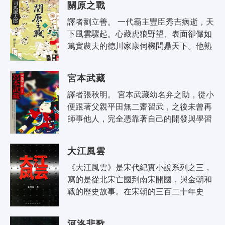
關原之戰
譯者劉立善。 一代霸主豐臣秀吉病逝，天
下風雲驟起。心藏虎狼野望、表面卻儼如
篤實農夫的德川家康伺機問鼎天下。他熟
諳人心，對秀吉的正室北政所百般獻媚，
旨在將視北政所如母親的大將加藤清..
宮本武藏
譯者張秋明。 宮本武藏幼名弁之助，從小
便跟著父親平田無二齋習武，之後未曾再
師事他人，完全憑靠著自己的開發與學習
修得高超的武術，生平比試六十多次未嘗
稍敗。他的表達力很好，也是深思熟..
大江風雲
《大江風雲》是宋代紀實小說系列之三，
寫的是從北宋亡國到南宋開國，與金朝和
戰的歷史故事。在宋朝的三百二十年史
中，這段歷史無疑最富有戲劇性，深重的
劫難，殘忍的掠奪，英勇的抗爭，卑怯
河洛悲歌