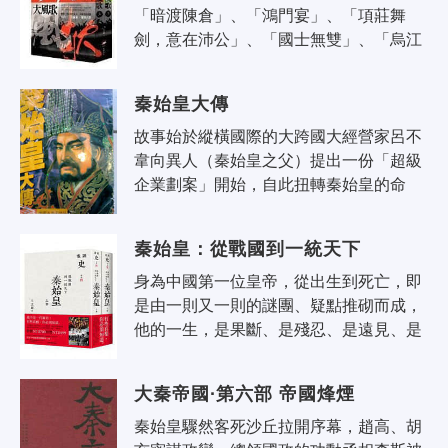
「暗渡陳倉」、「鴻門宴」、「項莊舞
劍，意在沛公」、「國士無雙」、「烏江
自刎」…… 每一句成語和場景都是一幕驚
心動魄的歷史現場 這段歷史，比電視電影
秦始皇大傳
還..
故事始於縱橫國際的大跨國大經營家呂不
韋向異人（秦始皇之父）提出一份「超級
企業劃案」開始，自此扭轉秦始皇的命
運，直接策動強秦向東席捲的方向盤。落
魄王孫異人與野心家中不韋之間既是政
秦始皇：從戰國到一統天下
治..
身為中國第一位皇帝，從出生到死亡，即
是由一則又一則的謎團、疑點推砌而成，
他的一生，是果斷、是殘忍、是遠見、是
迷信。而對於中國歷史上煙硝味最濃重的
戰國時期，後人總能在其中透視到人性..
大秦帝國·第六部 帝國烽煙
秦始皇驟然客死沙丘拉開序幕，趙高、胡