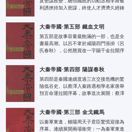
亥密謀政變，總領國政的功勳丞相李斯被
利誘挾持加入密謀，終使人才濟濟久經錘
鍊的秦帝國最高層權力發生巨大分裂。其
後扶蘇被逼自殺，掌握軍權的蒙氏兄弟..
大秦帝國·第五部 鐵血文明
第五部是故事容量最飽滿的一部，也是全
書最高潮。以呂不韋於咸陽四門張掛《呂
氏春秋》，公然懸賞改一字賜千金拉開序
幕，李斯、蒙恬與呂不韋門客城下論戰，
公開駁斥《呂氏春秋》，引發朝野大論..
大秦帝國·第四部 陽謀春秋
第四部是秦國連續度過三次交接危機的驚
險低谷史。以蔡澤入秦路遇相學名家唐舉
預言命運拉開序幕，故事迭次展開：蔡澤
錯以急流勇退的自保之道說範雎，反遭範
雎蔑視，唐舉密見老友，介紹蔡澤的計..
大秦帝國·第三部 金戈鐵馬
以秦軍東進，雒陽周天子君臣驚慌迎接為
序幕。連續展開兩場衝突：一為秦軍東進