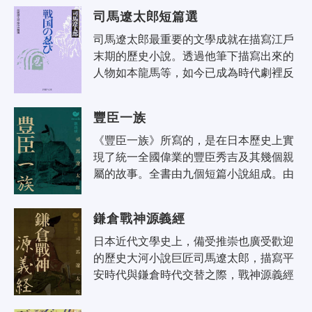
いこうき），全書共有二十卷。該書..
司馬遼太郎短篇選
司馬遼太郎最重要的文學成就在描寫江戶
末期的歷史小說。透過他筆下描寫出來的
人物如本龍馬等，如今已成為時代劇裡反
覆傳誦的典型。司馬筆下的人物在那個幕
藩制度崩潰的時代裡，一面承傳著根深..
豐臣一族
《豐臣一族》所寫的，是在日本歷史上實
現了統一全國偉業的豐臣秀吉及其幾個親
屬的故事。全書由九個短篇小說組成。由
於所寫的都是豐臣家的人們的事，相互有
聯繫，因而這九篇故事既是獨立的短篇..
鎌倉戰神源義經
日本近代文學史上，備受推崇也廣受歡迎
的歷史大河小說巨匠司馬遼太郎，描寫平
安時代與鎌倉時代交替之際，戰神源義經
（一一五九─一一八九年）獨特而短暫一
生的傑作。 義經是源氏首領之子，但..