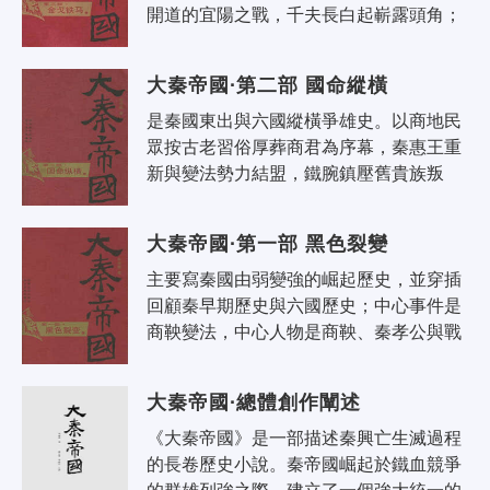
開道的宜陽之戰，千夫長白起嶄露頭角；
二為秦武王進軍雒陽，舉鼎暴死。
大秦帝國·第二部 國命縱橫
是秦國東出與六國縱橫爭雄史。以商地民
眾按古老習俗厚葬商君為序幕，秦惠王重
新與變法勢力結盟，鐵腕鎮壓舊貴族叛
亂，並整肅朝局，破格起用忠實於新法的
年輕官吏，形成了生機勃勃的新一代權
大秦帝國·第一部 黑色裂變
力..
主要寫秦國由弱變強的崛起歷史，並穿插
回顧秦早期歷史與六國歷史；中心事件是
商鞅變法，中心人物是商鞅、秦孝公與戰
國初期的一批偉人名士。截止於車裂商
鞅；以舊貴族復辟勢力抬頭、秦國命運
大秦帝國·總體創作闡述
重..
《大秦帝國》是一部描述秦興亡生滅過程
的長卷歷史小說。秦帝國崛起於鐵血競爭