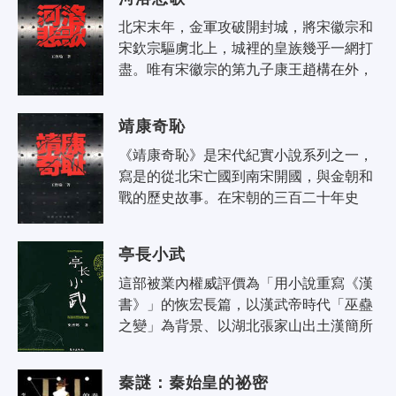
的..
北宋末年，金軍攻破開封城，將宋徽宗和
宋欽宗驅虜北上，城裡的皇族幾乎一網打
盡。唯有宋徽宗的第九子康王趙構在外，
成了漏網之魚。康王身膺河北兵馬大元帥
的重任，卻擁兵自衛，坐視父母兄弟蒙..
靖康奇恥
《靖康奇恥》是宋代紀實小說系列之一，
寫是的從北宋亡國到南宋開國，與金朝和
戰的歷史故事。在宋朝的三百二十年史
中，這段歷史無疑最富有戲劇性，深重的
劫難的，殘忍的掠奪，英勇的抗爭，卑
亭長小武
怯..
這部被業內權威評價為「用小說重寫《漢
書》」的恢宏長篇，以漢武帝時代「巫蠱
之變」為背景、以湖北張家山出土漢簡所
記載的一個離奇案件為緣起，引出一段曲
折生動、扣人心弦的傳奇故事，塑造了..
秦謎：秦始皇的祕密