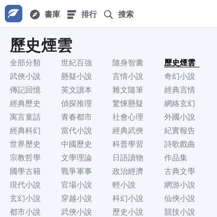
書庫
排行
搜索
歷史煙雲
全部分類
世紀百強
隨身智囊
歷史煙雲
武俠小說
懸疑小說
言情小說
奇幻小說
傳記回憶
英文讀本
雜文隨筆
經典言情
經典歷史
偵探推理
驚悚懸疑
網絡玄幻
寓言童話
青春都市
社會心理
外國小說
經典科幻
當代小說
經典武俠
紀實報告
世界歷史
中國歷史
科普學習
詩歌戲曲
宗教哲學
文學理論
日語讀物
作品集
國學古籍
戰爭軍事
政治經濟
古典文學
現代小說
官場小說
輕小說
網游小說
玄幻小說
穿越小說
科幻小說
仙俠小說
都市小說
武俠小說
歷史小說
競技小說