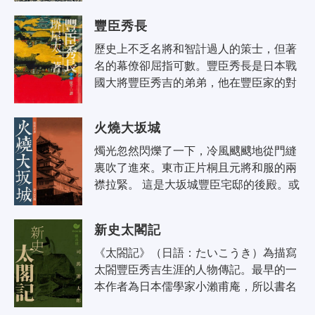
武藏一生追求一份在決鬪中的快..
豐臣秀長
歷史上不乏名將和智計過人的策士，但著
名的幕僚卻屈指可數。豐臣秀長是日本戰
國大將豐臣秀吉的弟弟，他在豐臣家的對
外發展和內部組織結構調整上貢獻極大，
甚至完成不少連秀吉都無能做到，或是..
火燒大坂城
燭光忽然閃爍了一下，冷風颼颼地從門縫
裏吹了進來。東市正片桐且元將和服的兩
襟拉緊。 這是大坂城豐臣宅邸的後殿。或
許是風向突然轉變之故吧！殿外傳來嘈雜
的聲音。今夜這個豪宅裏擠滿了人，..
新史太閣記
《太閤記》（日語：たいこうき）為描寫
太閤豐臣秀吉生涯的人物傳記。最早的一
本作者為日本儒學家小瀨甫庵，所以書名
也稱為《甫庵太閤記》（日語：ほあん た