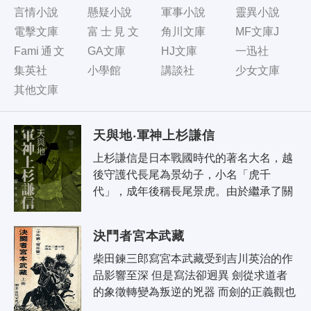
言情小說
懸疑小說
軍事小說
靈異小說
電擊文庫
富士見文
角川文庫
MF文庫J
庫
Fami通文
GA文庫
HJ文庫
一迅社
庫
集英社
小學館
講談社
少女文庫
其他文庫
天與地‧軍神上杉謙信
上杉謙信是日本戰國時代的著名大名，越
後守護代長尾為景幼子，小名「虎千
代」，成年後稱長尾景虎。由於繼承了關
東管領「上杉」姓氏，並先後得到關東管
領上杉憲政和室町幕府幕府將軍足利義輝
決鬥者宮本武藏
的..
柴田鍊三郎寫宮本武藏受到吉川英治的作
品影響至深 但是寫法卻迥異 劍從求道者
的象徵轉變為叛逆的兇器 而劍的正義觀也
變質為虛無觀 書名為決鬪者 即描述宮本