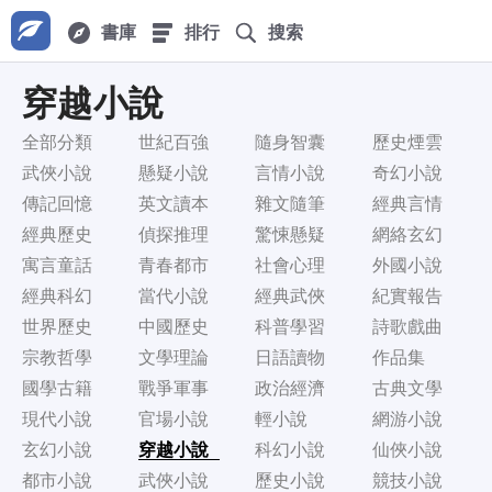
書庫
排行
搜索
穿越小說
全部分類
世紀百強
隨身智囊
歷史煙雲
武俠小說
懸疑小說
言情小說
奇幻小說
傳記回憶
英文讀本
雜文隨筆
經典言情
經典歷史
偵探推理
驚悚懸疑
網絡玄幻
寓言童話
青春都市
社會心理
外國小說
經典科幻
當代小說
經典武俠
紀實報告
世界歷史
中國歷史
科普學習
詩歌戲曲
宗教哲學
文學理論
日語讀物
作品集
國學古籍
戰爭軍事
政治經濟
古典文學
現代小說
官場小說
輕小說
網游小說
玄幻小說
穿越小說
科幻小說
仙俠小說
都市小說
武俠小說
歷史小說
競技小說