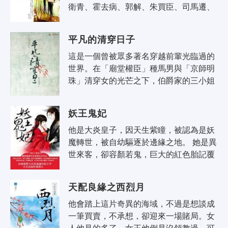
衛青、霍去病、郭解、朱買臣、司馬遷、
桑弘羊、東方朔、主父偃……所有後世中
國人熟悉不熟悉的天才都出現在這個時..
平凡的清穿日子
這是一個曾被眾多著名穿越前輩光臨過的
世界。在「廟堂權臣」種馬男與「京師明
珠」清穿女的光芒之下，伯爵家的三小姐
謹慎地選擇了融入整個時代…… 謹以此文
向所有穿越經典致敬！
妖王鬼妃
他是大炎皇子，因天生紫瞳，被認為是妖
魔轉世，被自幼驅逐於邊緣之地。 她是異
世來客，卻容顏若鬼，巨大的紅色胎記覆
蓋了半張面孔，生於殺戮而長於山野。 初
見，在那紫霞山上，他欲將她剝皮..
天配良緣之西烈月
他會踏上這片奇異的海域，不過是想談成
一筆買賣，不承想，卻迎來一場賭局。女