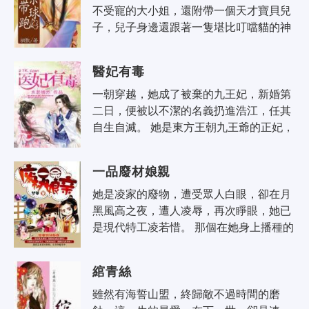
不受寵的大小姐，還附帶一個天才寶貝兒
子，兒子身邊還跟著一隻堪比叮噹貓的神
秘獸寵！ 好吧，人生直接跳過了生兒育女
這一階段，省事了，至於孩子他爹是..
醫妃有毒
一朝穿越，她成了被棄的九王妃，新婚第
二日，便被以不潔的名義扔進浩江，任其
自生自滅。 她是東方王朝九王爺的正妃，
且是二十一世紀特種部隊的女軍醫，醫術
高超，毒術驚人。 娘家陷害，她狠..
一品廢材娘親
她是凌家的廢物，遭受眾人白眼，卻在月
黑風高之夜，遭人凌辱，再次睜眼，她已
是現代特工凌若惜。 那個在她身上播種的
男人是誰，趁著她意識模糊，要了她無數
次，卻在清醒之後，撒手遠去。 再..
綰青絲
雖然有海誓山盟，終歸敵不過時間的磨