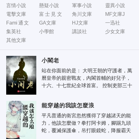
言情小說
懸疑小說
軍事小說
靈異小說
電擊文庫
富士見文
角川文庫
MF文庫J
庫
Fami通文
GA文庫
HJ文庫
一迅社
庫
集英社
小學館
講談社
少女文庫
其他文庫
小閣老
站在你面前的是： 大明王朝的守護者，萬
曆皇帝的親密戰友，內閣首輔的好兒子，
十六、十七世紀全球首富。 控制吏部三十
年的幕後黑手，宗藩制度的掘墓人，東林
黨口中的嚴世藩第二，張..
能穿越的我該怎麼浪
平凡普通的衛宮忽然獲得了穿越諸天的能
力，他該怎麼做？拳打阿卡姆，腳踢九頭
蛇，覆滅保護傘，吊打眼鏡蛇，降服霸天
虎，摧毀大腳幫？ 衛宮：幾個菜啊，喝成