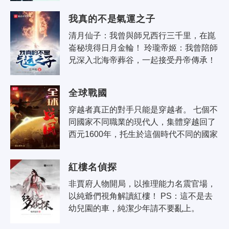
這樣。我要是有著野心，至於混..
我真的不是氣運之子
清月仙子：我曾與師兄西行三千里，在崑
崙秘境得日月金輪！ 玲瓏帝姬：我曾陪師
兄深入北海帝葬谷，一起接受丹帝傳承！ 
不死凰後：呵呵，一群雛兒！知道他的龍
凰不滅體怎麼來的嗎？ ..
全球戰國
穿越者真正的對手只能是穿越者。 七個不
同國家不同職業的現代人，集體穿越回了
西元1600年，托生於這個時代不同的國家
和王室。七個人之中，誰才是真正的穿越
者之雄？
紅樓名偵探
非賈府人物開局，以推理能力名震官場，
以純爺們視角解讀紅樓！ PS：這不是去
幼兒園的車，純潔少年請不要亂上。