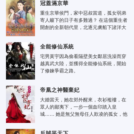
冠蓋滿京華
重生京華侯門，家中惡叔當道，孤女弱弟
寄人籬下的日子有多難過？ 在這個重生者
開創的全新朝代里，北逐元虜船下諸洋大
搞發明已經是過去式了，陳瀾滿以為翻身
做主搞定婚事就能高枕無憂，可是麻..
全能修仙系統
宅男黃宇因為偷看隔壁美女鄰居洗澡而穿
越真武大陸，並獲得全能修仙系統，開始
了修鍊爭霸之路。
帝凰之神醫棄妃
大婚當天，她在郊外醒來，衣衫襤褸，在
眾人的鄙夷下，一步一個血印踏入皇
城…… 她是無父無母任人欺凌的孤女，他
是一人之下萬人之上的鐵血王爺。她滿身
是傷，狼狽不堪。他遺世獨立，風華無
反賊平天下