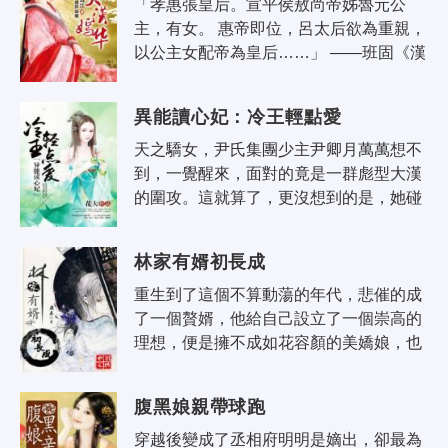
「孝惠張皇后。宣平侯敖尚帝姊魯元公
主，有女。 惠帝即位，呂太后欲為重親，
以公主女配帝為皇后……」 ——班固《漢
書外戚傳》 野史上，她在北宮安靜的死
去。死後宮人為其收歿屍身，驚訝的發
異能讀心妃：冷王輕點愛
現..
天之驕女，尹氏集團少主尹卿月萬萬想不
到，一覺醒來，面對的竟是一群彪型大漢
的圍攻。這就算了，更沒想到的是，她碰
了不該碰的人！ 「男人，好身材就該露，
衣服我拿走了！」 「男人，看你不..
林家有婿初長成
重生到了這個不算動蕩的年代，悲催的成
了一個贅婿，他給自己設立了一個崇高的
理想，便是擁不成如花容顏的美嬌娘，也
要當一個大大的軟飯王。 可是軟飯不好吃
啊！所有人都在詛咒吃軟飯的人。 ..
腹黑娘親帶球跑
穿越後變成了丞相府明明是嫡出，卻最為