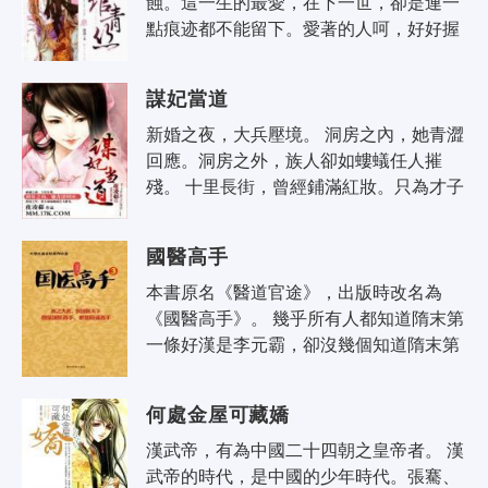
蝕。這一生的最愛，在下一世，卻是連一
點痕迹都不能留下。愛著的人呵，好好握
著他的手。下輩子，你身邊的人就不再是
他了。你還能記得愛過誰？ 故事主人公..
謀妃當道
新婚之夜，大兵壓境。 洞房之內，她青澀
回應。洞房之外，族人卻如螻蟻任人摧
殘。 十里長街，曾經鋪滿紅妝。只為才子
佳人締結良緣傳為佳話。 而今，卻屍橫遍
野，恍如人間地獄。 一夜夢醒，..
國醫高手
本書原名《醫道官途》，出版時改名為
《國醫高手》。 幾乎所有人都知道隋末第
一條好漢是李元霸，卻沒幾個知道隋末第
一聖手是張一針。 張一針不是個英雄，雖
然醫術高超，可是從來不做沒有回報..
何處金屋可藏嬌
漢武帝，有為中國二十四朝之皇帝者。 漢
武帝的時代，是中國的少年時代。張騫、