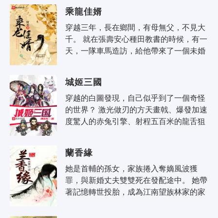
乘龍佳婿
穿越三年，長在鄉間，有母無父，不見大
千。 就在張壽安心種田教書的時候，有一
天，一隊車馬造訪，給他帶來了一個未婚
妻。 當清俊閑雅的溫厚鄉下小郎君遭遇美
艷任性的顏控千金大小姐..
城姬三國
穿越的白圖發現，自己似乎到了一個奇怪
的世界？ 激光做刃的方天畫戟、爆發加速
度驚人的赤兔引擎、射程五百米的龍舌狙
擊弓……看著駕駛著兩米多高的外骨骼式
機甲的呂布，白圖有一句「求大腿..
蘭香緣
她是首輔的孫女，家族捲入奪嫡風波獲
罪，與新婚丈夫雙雙死在發配途中。 她帶
著記憶轉世投胎，成為江南望族林家的家
生丫鬟陳香蘭。 這一生，香蘭有四朵桃
花：一朵不能要，一朵她不要，一朵還..