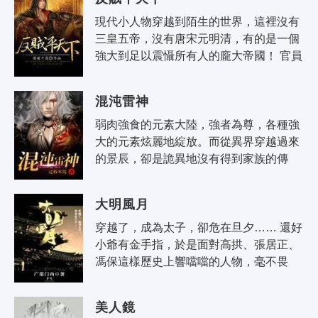
雙。..
現代小人物穿越到陌生的世界，這裡沒有
三皇五帝，沒有唐宋元明清，有的是一個
強大到足以震懾所有人的龐大帝國！ 官員
腐敗，皇帝昏庸，天災頻頻卻無人救濟，
天下百姓苦不堪言... 王旭，從一..
混沌雷神
弱肉強食的元素大陸，強者為尊，各種強
大的元素炫麗地綻放。而從異界穿越過來
的景辰，卻是詭異地沒有得到家族的傳
承，甚至還被流放在外！ 沒有攻擊力強橫
的金元素又如何？ 老子有寒封一切的..
大明風月
穿越了，成為太子，卻危在旦夕…… 還好
小爺有金手指，於是面對高拱、張居正、
馮保這樣歷史上響噹噹的人物，毫不畏
懼，一一搞定皇宮內外之蠢蠢欲動，苦盡
甘來之時，這才發現自己掉進了蜜罐子
美人鏡
之..