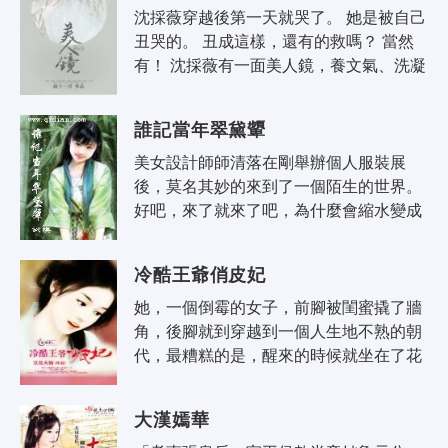
沈採薇穿越後第一天就哭了。 她是被自己
丑哭的。 丑成這樣，還有的救嗎？ 當然
有！ 沈採薇有一面美人鏡，養文氣、洗凝
脂、美姿容。 拿著鏡子的沈採薇只好朝國
朝第一美人這個宏偉目標飛奔..
誰記當年翠黛顰
美女設計師師清落在剛舉辦個人服裝展
後，莫名其妙的來到了一個陌生的世界。 
好吧，來了就來了吧，為什麼會縮水變成
個小蘿莉呢？ 小蘿莉師清落還沒來得及嬌
艷的成長，桃花滿天飛，飛的她眼花..
冷酷王爺俏皮妃
她，一個倒霉的女子，前腳被閨蜜撬了牆
角，後腳就到穿越到一個人生地不熟的朝
代，最糟糕的是，醒來的時候就坐在了花
轎上。 她，一個聰明的女子，在計謀多端
的深宮，和權術雲涌的朝堂巧妙斡旋..
大漢嫣華