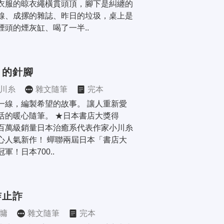
衣服的晾衣繩橫貫頭頂，腳下是糾纏的
線、成摞的雜誌、昨日的垃圾，桌上是
煙頭的煙灰缸、喝了一半..
月的針腳
川糸
雜文隨筆
完本
一線，編製希望的故事。 讓人重新愛
活的暖心隨筆。 ★日本書店大獎得
百萬級銷量日本治癒系代表作家小川糸
心人氣新作！ 蟬聯兩屆日本「書店大
軍！日本700..
詐止詐
墉
雜文隨筆
完本