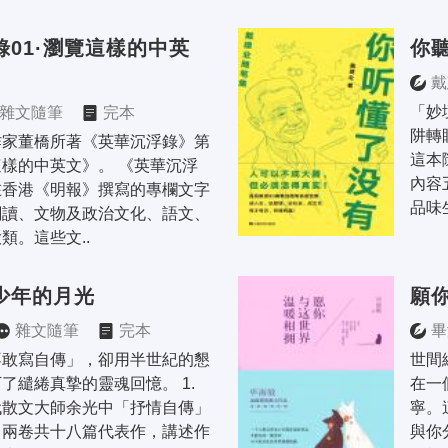
錄01·瀏覽這樣的中英
你
戴
「妙
雜文隨筆
完本
阱轉
作家董橋所著《英華沉浮錄》第
這本
樣的中英文》。 《英華沉浮
內容
在香港《明報》撰寫的專欄文字
品味
閱讀、文物及政治文化、語文、
類。這些文..
少年的月光
願
雜文隨筆
完本
畢
不敢寫自傳」，卻用半世紀的懇
世間
了繾綣真摯的靈魂回憶。 1. 
在一
代散文大師余光中「抒情自傳」
寧。
」兩卷共十八篇代表作，講述作
與你