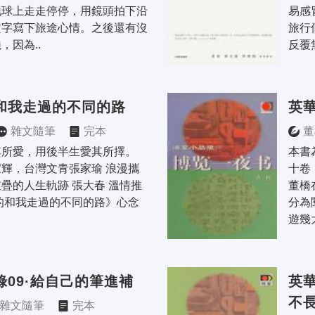
地球上走走停停，用鏡頭拍下沿
易感
文字寫下旅途心情。之後還有沒
旅行
，因為..
反覆
和我走過的不同的路
英華
雜文隨筆
完本
董
所愛，用後半生愛其所擇。 
本書
輝，台灣文青張家瑜 浪漫攜
十卷
疊的人生軌跡 張大春 溫情推
董橋
的和我走過的不同的路》心念
分為
遊幾
錄09·給自己的筆進補
英華
不
雜文隨筆
完本