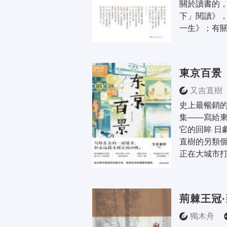
關於讀書的
下」閱讀》
一生》；有關
東京百景
又吉直樹
史上最暢銷
集——寫給
它的回眸 日
直樹的另類個
正在大城市打
荊棘王冠
獨木舟