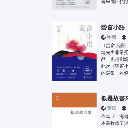
者半個世紀以
螢窗小語
劉墉
《螢窗小語
墉先生非常
品，也是劉墉
此次《螢窗
的選集，收錄
似是故書
董橋
作為《上海
本書收錄了