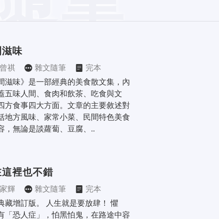
間滋味
曾祺
雜文隨筆
完本
間滋味》是一部經典的美食散文集，內
蓋五味人間、食肉和飲茶、吃食與文
四方食事四大方面。文章的主要敘述對
括地方風味、家常小菜、民間特色美食
容，無論是談蘿蔔、豆腐、..
在這裡也不錯
家輝
雜文隨筆
完本
典藏增訂版。 人生就是要放肆！ 懼
有「恐人症」，怕黑怕鬼，在路途中容