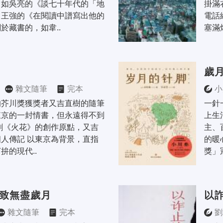
，如吳亮的《談七十年代的「地
掛滿
，王強的《在閱讀中譜寫出他的
電話
於藏書的，如韋..
塞滿
歲
雜文隨筆
完本
小
的芥川獎獲獎者又吉直樹的隨筆
一針
東京的一封情書，但永遠得不到
上生
劇《火花》的創作原點，又吉
主、
人傳記 以東京為背景，直指
的暖
拚的現代..
獎」冠
·致無盡歲月
以
雜文隨筆
完本
劉