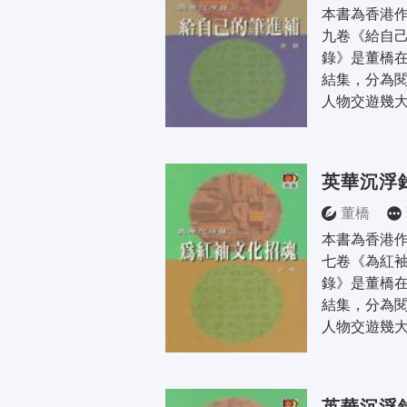
本書為香港
九卷《給自己
錄》是董橋
結集，分為
人物交遊幾大
英華沉浮
董橋
本書為香港
七卷《為紅袖
錄》是董橋
結集，分為
人物交遊幾大