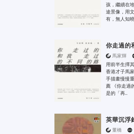
孩，繼續在
途景像，用
有，無人知曉
你走過的
馬家輝
用前半生擇其
香港才子馬家
手描畫慢慢重
薦 《你走過
是的「再..
英華沉浮
董橋