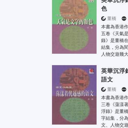
英華沉浮
色
董橋
本書為香港
五卷《天氣是
錄》是董橋
結集，分為
人物交遊幾大
英華沉浮
語文
董橋
本書為香港
三卷《蕩漾著
浮錄》是董
字結集，分
文、人物交遊