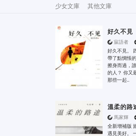
文庫
少女文庫
其他文庫
好久不見
寐語者
好久不見。 
帶了點惆悵的
擦身而過，
的人？ 你又
那些一起..
溫柔的路
馬家輝
全新增補版 
遇見美好。 