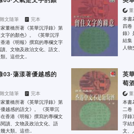
錄05·天氣是文字的顏
英華
董
本書
雜文隨筆
完本
四卷
作家董橋所著《英華沉浮錄》第
錄》
文字的顏色》。 《英華沉浮
結集
在香港《明報》撰寫的專欄文字
人物
閱讀、文物及政治文化、語文、
類。這些文..
錄03·蕩漾著優越感的
英華
萄
雜文隨筆
完本
董
作家董橋所著《英華沉浮錄》第
本書
優越感的語文》。 《英華沉
二卷
橋在香港《明報》撰寫的專欄文
浮錄
為閱讀、文物及政治文化、語
字結
幾大類。這些..
文、