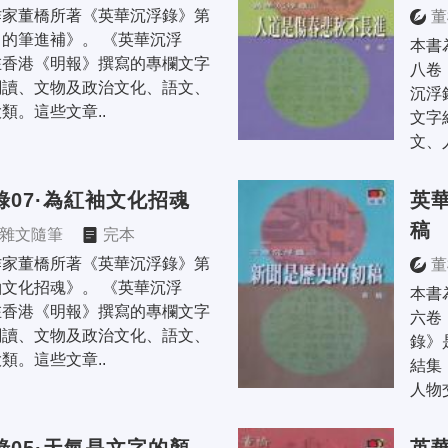
作家董橋所著《英華沉浮錄》第
董
的筆進補》。 《英華沉浮
本書
在香港《明報》撰寫的專欄文字
八卷
閱讀、文物及政治文化、語文、
沉浮
類。這些文章..
文字
文、
錄07·為紅袖文化招魂
英華
稿
雜文隨筆
完本
作家董橋所著《英華沉浮錄》第
董
文化招魂》。 《英華沉浮
本書
在香港《明報》撰寫的專欄文字
六卷
閱讀、文物及政治文化、語文、
錄》
類。這些文章..
結集
人物