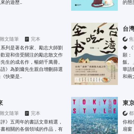
來的遊歷..
的態
台
雜文隨筆
完本
焦
》系列是著名作家、勵志大師劉
◆ 
受歡迎和倍受關注的勵志散文作
願：
先生的成名作，暢銷千萬冊。 
飯。
小語》為劉墉先生親自增刪篩選
華語
《快樂是..
和兩
來
東
雜文隨筆
完本
都
書評》五周年的書話文章精選，
你相
與書相關的各個領域的作品，有
扇窗