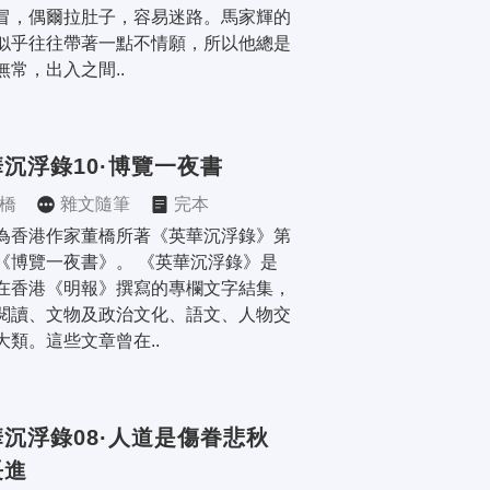
冒，偶爾拉肚子，容易迷路。馬家輝的
似乎往往帶著一點不情願，所以他總是
無常，出入之間..
沉浮錄10·博覽一夜書
橋
雜文隨筆
完本
為香港作家董橋所著《英華沉浮錄》第
《博覽一夜書》。 《英華沉浮錄》是
在香港《明報》撰寫的專欄文字結集，
閱讀、文物及政治文化、語文、人物交
大類。這些文章曾在..
沉浮錄08·人道是傷眷悲秋
長進