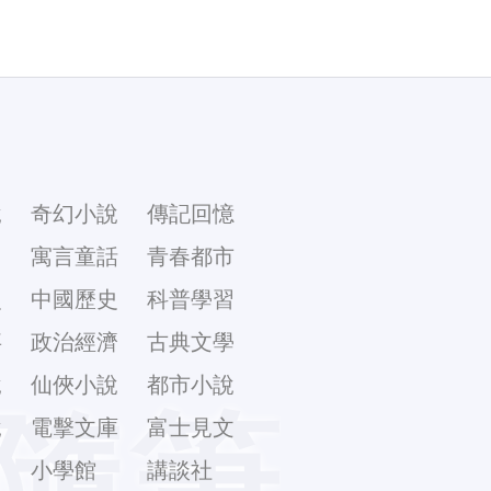
說
奇幻小說
傳記回憶
幻
寓言童話
青春都市
史
中國歷史
科普學習
事
政治經濟
古典文學
說
仙俠小說
都市小說
隨筆
說
電擊文庫
富士見文
庫
小學館
講談社