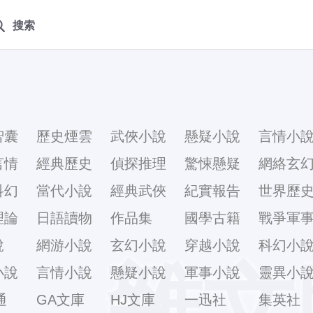
搜索
智囊
歷史煙雲
武俠小說
懸疑小說
言情小
言情
經典歷史
偵探推理
驚悚懸疑
網絡玄
科幻
當代小說
經典武俠
紀實報告
世界歷
理論
日語讀物
作品集
國學古籍
戰爭軍
說
網游小說
玄幻小說
穿越小說
科幻小
雜文
小說
言情小說
懸疑小說
軍事小說
靈異小
通
GA文庫
HJ文庫
一迅社
集英社