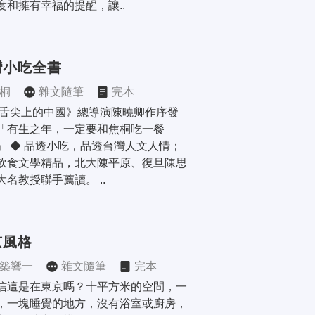
度和擁有幸福的提醒，讓..
灣小吃全書
桐
雜文隨筆
完本
《舌尖上的中國》總導演陳曉卿作序發
「有生之年，一定要和焦桐吃一餐
」 ◆ 品透小吃，品透台灣人文人情；
飲食文學精品，北大陳平原、復旦陳思
大名教授聯手薦讀。 ..
京風格
築響一
雜文隨筆
完本
信這是在東京嗎？十平方米的空間，一
，一塊睡覺的地方，沒有浴室或廚房，