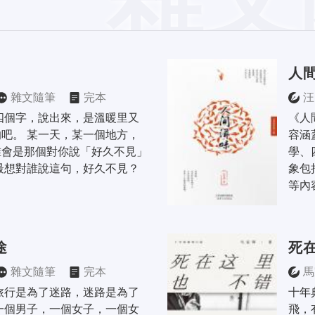
人
雜文隨筆
完本
汪
四個字，說出來，是溫暖里又
《人
吧。 某一天，某一個地方，
容涵
誰會是那個對你說「好久不見」
學、
最想對誰說這句，好久不見？ 
象包
等內
途
死
雜文隨筆
完本
馬
旅行是為了迷路，迷路是為了
十年
一個男子，一個女子，一個女
飛，