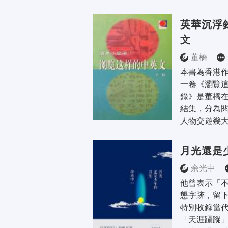
英華沉浮
文
董橋
本書為香港
一卷《瀏覽這
錄》是董橋
結集，分為
人物交遊幾大
月光還是
余光中
他曾表示「
懇字跡，留下
特別收錄當
「天涯躡蹤