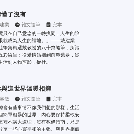
聽懂了沒有
建業
雜文隨筆
完本
境只在自己意念的一轉換間，人生的陷
眼就成為人生的福地。」——戴建業 
隨筆集精選戴教授的八十篇隨筆，所談
五彩紛呈：從愛情婚姻到前塵舊夢，從
生活到人物剪影，從社..
你與這世界溫暖相擁
淑敏
雜文隨筆
完本
總會有些事情不像我們想的那樣，生活
個簡單粗暴的世界，內心要保持柔軟安
這裡不講大道理，沒有教條指南，只是
分享一些心靈平和的主張、與世界相處