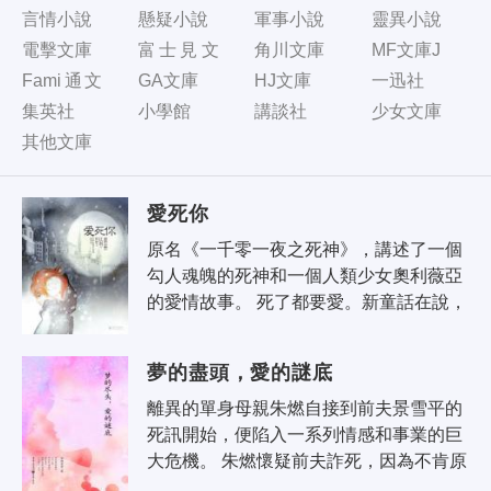
言情小說
懸疑小說
軍事小說
靈異小說
電擊文庫
富士見文
角川文庫
MF文庫J
庫
Fami通文
GA文庫
HJ文庫
一迅社
庫
集英社
小學館
講談社
少女文庫
其他文庫
愛死你
原名《一千零一夜之死神》，講述了一個
勾人魂魄的死神和一個人類少女奧利薇亞
的愛情故事。 死了都要愛。新童話在說，
讓我們更簡單一些，也更快樂一些。 一個
全職的死神，一個善良勇敢的人類..
夢的盡頭，愛的謎底
離異的單身母親朱燃自接到前夫景雪平的
死訊開始，便陷入一系列情感和事業的巨
大危機。 朱燃懷疑前夫詐死，因為不肯原
諒她曾經的欺騙，躲在暗中實施可怕的報