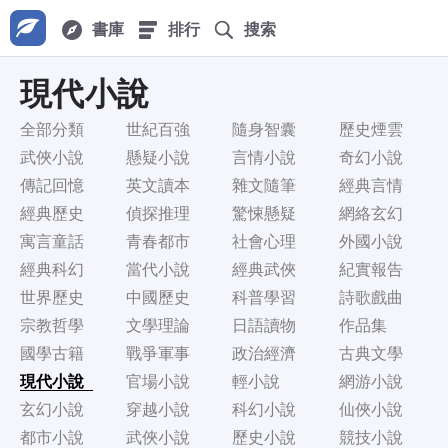
書庫
排行
搜索
現代小說
全部分類
世紀百強
隨身智囊
歷史煙雲
武俠小說
懸疑小說
言情小說
奇幻小說
傳記回憶
英文讀本
雜文隨筆
經典言情
經典歷史
偵探推理
驚悚懸疑
網絡玄幻
寓言童話
青春都市
社會心理
外國小說
經典科幻
當代小說
經典武俠
紀實報告
世界歷史
中國歷史
科普學習
詩歌戲曲
宗教哲學
文學理論
日語讀物
作品集
國學古籍
戰爭軍事
政治經濟
古典文學
現代小說
官場小說
輕小說
網游小說
玄幻小說
穿越小說
科幻小說
仙俠小說
都市小說
武俠小說
歷史小說
競技小說