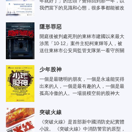
年就好了」的念頭？覺得回到那一年，以
我們當下的見識和心態，很多事都能被改
變。 36歲的大學老師郝回歸人生不盡如人
意，一眼看得到終點。他很想回到自..
隱形罪惡
開庭後被判處死刑的東林市建國以來最大
涉黑「10·12」案件主犯柯東輝等人，被
送往東林市公安局監管支隊第一看守所關
押。 柯東輝想重大立功以期保命。為了擺
脫主管民警謝英鵬的主管，他趁人大..
少年股神
一個是最聰明的朋友，一個是永遠能笑得
出來的人，一個是最有趣的人，一個是最
孤高冷傲的人。一場規模空前的股神大
賽，小徐哥，冷公子，姚娘子，進三少，
金手指，古老師……各路英豪風雲際會，
突破火線
局..
《突破火線》是首部新中國消防史紀實體
小說。 《突破火線》中消防警官的原型，