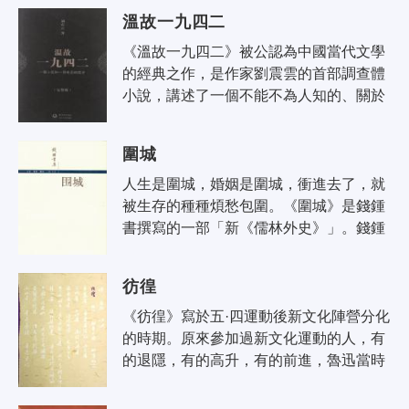
卵》，馮唐用一句貌似名言的話做了定
溫故一九四二
論..
《溫故一九四二》被公認為中國當代文學
的經典之作，是作家劉震雲的首部調查體
小說，講述了一個不能不為人知的、關於
飢餓的故事。劉震雲形象地說：1942年河
南因旱災餓死的民眾，相當於在那裡建..
圍城
人生是圍城，婚姻是圍城，衝進去了，就
被生存的種種煩愁包圍。《圍城》是錢鍾
書撰寫的一部「新《儒林外史》」。錢鍾
書以他洒脫幽默的文筆，描寫了一群知識
分子的生活百態。克萊登大學哲學博士..
彷徨
《彷徨》寫於五·四運動後新文化陣營分化
的時期。原來參加過新文化運動的人，有
的退隱，有的高升，有的前進，魯迅當時
象布不成陣的游勇那樣孤獨和彷徨。《彷
徨》表現了他在這一時期在革命征途..