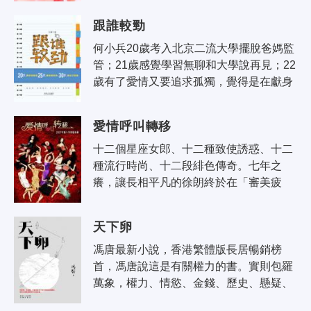
復計畫。 她四面受敵：所在公司的..
跟誰較勁
何小兵20歲考入北京二流大學擺脫爸媽監
管；21歲感覺學習無聊和大學說再見；22
歲有了愛情又要追求孤獨，覺得是在獻身
藝術；23歲覺得自找工作束縛的人都是傻
×；24歲被現實修理得鼻青臉腫決定謀..
愛情呼叫轉移
十二個星座女郎、十二種致使誘惑、十二
種流行時尚、十二段緋色傳奇。七年之
癢，讓長相平凡的徐朗終於在「審美疲
勞」面前敗下陣來，跟髮妻分手；12個如
花似玉女人，讓徐朗在接下來的擇偶過程
天下卵
中..
馮唐最新小說，香港繁體版長居暢銷榜
首，馮唐說這是有關權力的書。實則包羅
萬象，權力、情慾、金錢、歷史、懸疑、
奇幻、同性，幽默、諷喻、留白。《天下