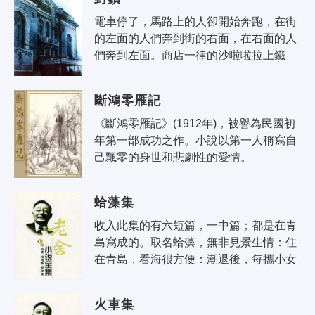
自私一..
電車停了，馬路上的人卻開始奔跑，在街
的左面的人們奔到街的右面，在右面的人
們奔到左面。商店一律的沙啦啦拉上鐵
門。女太太們發狂一般扯動鐵柵欄，叫
道：讓我們進來一會兒！我這兒有孩子
斷鴻零雁記
哪，..
《斷鴻零雁記》(1912年)，被譽為民國初
年第一部成功之作。小說以第一人稱寫自
己飄零的身世和悲劇性的愛情。
蛤藻集
收入此集的有六短篇，一中篇；都是在青
島寫成的。取名蛤藻，無非見景生情：住
在青島，看海很方便：潮退後，每攜小女
到海邊上去；沙灘上有的是蛤殼與斷藻，
便與她拾著玩。拾來的蛤殼很不少了，..
火車集