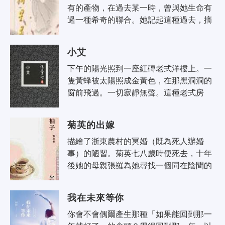
有的產物，在過去某一時，曾與她生命有
過一種希奇的聯合。她記起這種過去，摘
了一小束花拿在手上。其時城邊白楊樹叢
中，正有一隻郭公鳥啼喚，聲音低抑而..
小艾
下午的陽光照到一座紅磚老式洋樓上。一
隻黃蜂被太陽照成金黃色，在那黑洞洞的
窗前飛過。一切寂靜無聲。這種老式房
子，房間裡面向來是光線很陰暗的。席五
太太坐在靠窗的地方，桌上支著一面腰
菊英的出嫁
圓..
描繪了浙東農村的冥婚（既為死人辦婚
事）的陋習。菊英七八歲時便死去，十年
後她的母親張羅為她尋找一個同在陰間的
丈夫。先是請人說媒，合八字，然後大肆
置辦婚禮，極盡鋪排。作者以略含嘲笑
我在未來等你
的..
你會不會偶爾產生那種「如果能回到那一