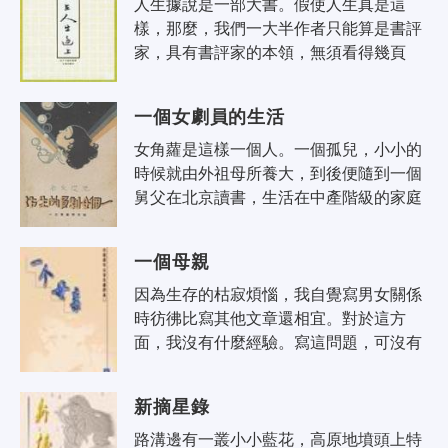
人生據說是一部大書。假使人生真是這
樣，那麼，我們一大半作者只能算是書評
家，具有書評家的本領，無須看得幾頁
書，議論早已發了一大堆，書評一篇寫完
交卷。但是，世界上還有一種人。他們覺
一個女劇員的生活
得..
女角蘿是這樣一個人。一個孤兒，小小的
時候就由外祖母所養大，到後便隨到一個
舅父在北京讀書，生活在中產階級的家庭
里，受過完全的教育。因為在北京時受時
代的影響，這女人便同許多年青女子一..
一個母親
因為生存的枯寂煩惱，我自覺寫男女關係
時彷彿比寫其他文章還相宜。對於這方
面，我沒有什麼經驗。寫這問題，可沒有
和我平時創作的態度兩樣，在男女因情感
所起衝突中，我只盡我的觀察，理解，
新摘星錄
解..
路溝邊有一叢小小藍花，高原地墳頭上特