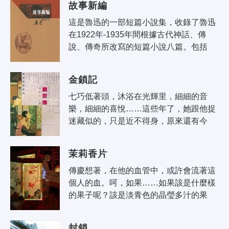
故事新編
這是魯迅的一部短篇小說集，收錄了魯迅
在1922年-1935年間根據古代神話、傳
說、傳奇所改寫的短篇小說八篇。包括
《補天》,《奔月》,《理水》,《採薇》,
《鑄劍》,《出關》,《非攻》,《起死》。
金鎖記
該..
七巧低著頭，沐浴在光輝里，細細的音
樂，細細的喜悅……這些年了，她跟他捉
迷藏似的，只是近不得身，原來還有今
天！可不是，這半輩子已經完了──花一般
的年紀已經過去了。人生就是這樣的錯綜
茉莉香片
複雜..
傳慶想著，在他的血管中，或許會流著這
個人的血。呵，如果……如果該是什麼樣
的果子呢？該是淡青色的晶瑩多汁的果
子，像荔枝而沒有核，甜裡面帶著點辛
酸。如果……如果他母親當初略微任性、
封鎖