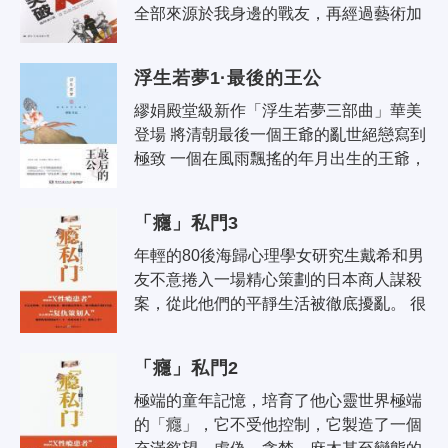
全部來源於我身邊的戰友，再經過藝術加
工，成為賀子勝、余滿江、任開山、余立
颯、高歆等人物形象。他們是真實可..
浮生若夢1·最後的王公
繆娟殿堂級新作「浮生若夢三部曲」華美
登場 將清朝最後一個王爺的亂世絕戀寫到
極致 一個在風雨飄搖的年月出生的王爺， 
一個拿獵槍指著人鼻子搶婚的王爺， 一個
親眼目睹皇后婉容發瘋的王爺..
「癮」私門3
年輕的80後海歸心理學女研究生戴希和男
友不意捲入一場精心策劃的日本商人謀殺
案，從此他們的平靜生活被徹底擾亂。 很
快，戴希被招募進一家著名的跨國公司聯
合化工，偶然的機會，她發現公司大..
「癮」私門2
極端的童年記憶，培育了他心靈世界極端
的「癮」，它不受他控制，它製造了一個