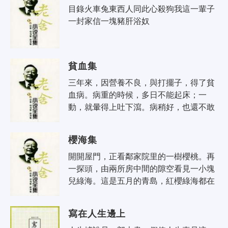
目錄火車兔東西人同此心殺狗我這一輩子
一封家信一塊豬肝浴奴
貧血集
三年來，因營養不良，與打擺子，得了貧
血病。病重的時候，多日不能起床；一
動，就暈得上吐下瀉。病稍好，也還不敢
多作事，怕又忽然暈倒。以貧血名集，有
向讀者致敬之意；其人貧血，其作品亦
櫻海集
難..
開開屋門，正看鄰家院里的一樹櫻桃。再
一探頭，由兩所房中間的隙空看見一小塊
兒綠海。這是五月的青島，紅櫻綠海都在
新從南方來的小風裡。友人來信，要我的
短篇小說，印集子。找了找：已有十五..
寫在人生邊上