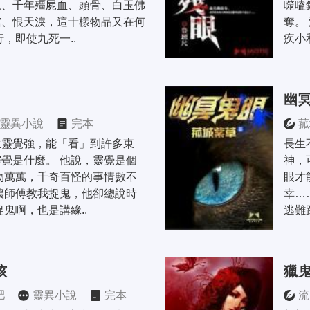
鏡、千年殭屍血、頭骨、白玉佛
噬嗑
棺、恨天淚，這十樣物品又在何
奪。
行，即使九死一..
疾小
幽
靈異小說
完本
菰
生靈覺強，能「看」到許多東
長生
覺是什麼。 他說，靈覺是個
神，
物萬萬，千奇百怪的事情數不
眼才
讓師傅教我捉鬼，他卻總說時
幸…
捉鬼啊，也是講緣..
逃難
孩
獵
肥
靈異小說
完本
流