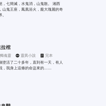
絕，七簡滅，水鬼消，山鬼散。 湘西
，山鬼王座，鳳凰浴火，龐大瑰麗的奇
界。
龍拉棺
獨魂靈
靈異小說
完本
糊塗活了二十多年，直到有一天，有人
我，我身上這條的命盜來的……