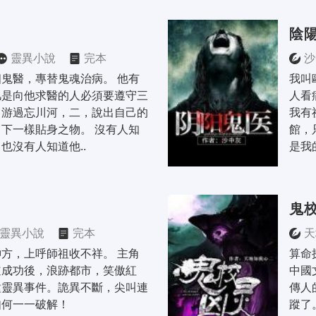
陰
靈異小說
完本
沙
鬼醫，專替鬼魂治病。 他有
我叫
凡是向他求醫的人必須要遵守三
人看
，游過忘川河，二，說出自己的
我有
下一樣貼身之物。 沒有人知
館，
也沒有人知道他..
是我
鬼
靈異小說
完本
天
方，上呼師祖收不祥。 主角
算命
道成功後，浪跡都市，笑傲紅
中國
種靈異事件。詭異不斷，尖叫連
傳人
如何一一破解！
蹤了