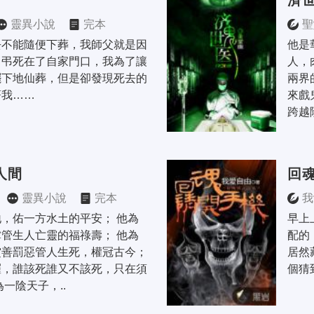
濟
靈異小說
完本
聖
去不能隨便下葬，我師父就是因
他是
，弔死在了自家門口，我為了讓
人，
擺下地仙葬，但是卻發現死去的
兩界
著我……
來戲
跨越
人間
回
靈異小說
完本
我
，佑一方水土的平安； 他為
早上
管生人亡靈的福祿壽； 他為
配的
善罰惡管人生死，權冠古今； 
居然
羅，誰該死誰又不該死，只在須
個猜
一陰天子，..