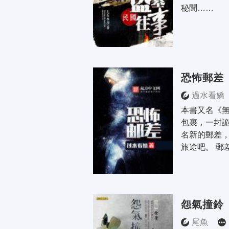
秘聞……
恐怖郵差
過水看嬌
本書又名《無
包裹，一封
名新的郵差
旅途吧。 郵
怨氣撞鈴
尾魚