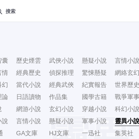
搜索
智囊
歷史煙雲
武俠小說
懸疑小說
言情小
言情
經典歷史
偵探推理
驚悚懸疑
網絡玄
科幻
當代小說
經典武俠
紀實報告
世界歷
理論
日語讀物
作品集
國學古籍
戰爭軍
說
網游小說
玄幻小說
穿越小說
科幻小
靈異
小說
言情小說
懸疑小說
軍事小說
靈異小
通
GA文庫
HJ文庫
一迅社
集英社