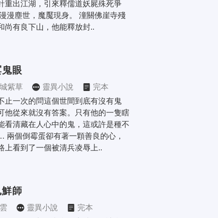
針重出江湖，引來釋儒道妖屍殊死爭
 漫漫塵世，魔魘現身。 潼關佛崖寺殘
和尚有良下山，他能釋放封..
冥鬼眼
城紫草
靈異小說
完本
不止一次的問這個世間到底有沒有鬼
可他從來就沒有答案。只有他的一隻瞎
能看清藏在人心中的鬼，這或許是種不
… 兩個倒霉蛋卻有著一顆善良的心，
路上看到了一個被清兵凌辱上..
鬼鮮師
雲
靈異小說
完本