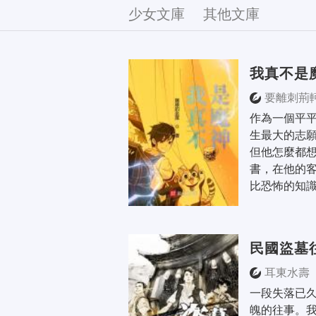
文庫
少女文庫
其他文庫
我真不是
要離刺荊
作為一個平平
生最大的志願
但他怎麼都
書，在他的
比恐怖的知識
民國盜墓
耳東水壽
一段失落已
魄的往事。