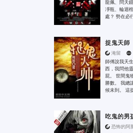
龍佩、問天
凈瓶、輪迴
處？ 勢在必
捉鬼天師
淹留
師傅說我天
西，我問他靈
屁。 世間鬼
勝數。 我總
候未到。 這
吃鬼的男
恐怖的阿