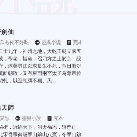
齋劍仙
瓜有皮不好吃
靈異小說
完本
二十九年，神州之地，大乾王朝立國五
載，帝老，惜命，召四方之士於京，設
府，煉藥尋法以求長生不死，帝日漸沉
疏離朝政，又有東西兩宮太子為奪帝位
傾軋，以至朝綱不穩、天..
山天師
莫愁
靈異小說
完本
秘術，冠絕天下，洞天福地，道門正
北宋哲宗御賜茅山鎮山八寶，令茅山鎮