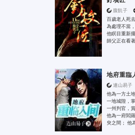
釘墳匠
腹飢子
百歲老人死
為處理不當
他瞑目重新
師父正在看
地府重臨
連山易子
他為一方土地
一地城隍，掌
一州判官，賞
他為一府閻
臾之間； 他為