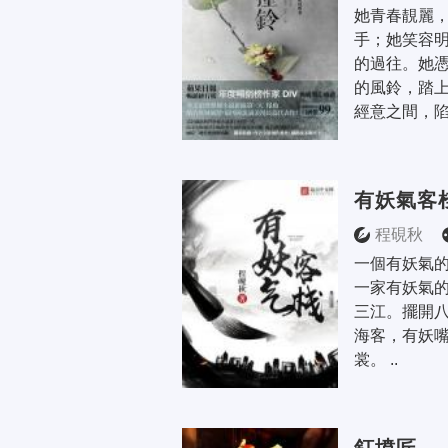
她青春靚麗
手；她笑容
的過往。她
的風鈴，踏
經意之間，陷
有妖氣客
程硯秋
一個有妖氣的
一家有妖氣的
三江。擺開八
海客，有妖
裳。 ..