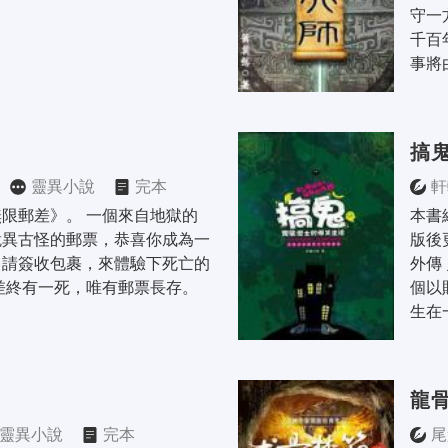
守一
千百
事將
搞
靈異小說
完本
軒
限郵差》。 一個來自地獄的
本書
詭異古怪的郵票，恭喜你成為一
版後
，請簽收包裹，來體驗下死亡的
外傳
差終有一死，唯有郵票長存。
個以
生在
龍
靈異小說
完本
尾