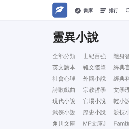
書庫
排行
靈異小說
全部分類
世紀百強
隨身
英文讀本
雜文隨筆
經典
社會心理
外國小說
經典
詩歌戲曲
宗教哲學
文學
現代小說
官場小說
輕小
武俠小說
歷史小說
競技
角川文庫
MF文庫J
Fami