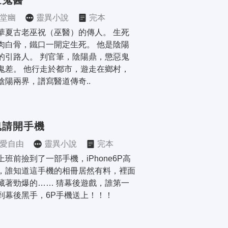
世鬼醫
堂幽
靈異小說
完本
華夏古老巫祝（巫醫）的傳人。 生死
肉白骨，鐵口一開定生死。 他是陰陽
的引路人。 判官筆，陰陽鼎，懲惡鬼
鬼差。 他行走於都市，遊走在鄉村，
陰陽兩界，譜寫醫道傳奇..
魂請開手機
愛自由
靈異小說
完本
上班前撿到了一部手機，iPhone6P高
，誰知道這手機的相冊居然有料，裡面
藏著勁爆的…… 猜幕後遊戲，誰第一
到幕後黑手，6P手機送上！！！