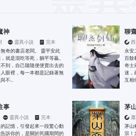
魔神
聊
軻
靈異小說
完本
西
無奇的書店老闆。 靈平安此
永安
，就是混吃等死，躺平等贏。 
百餘
想不到，自己隨隨便便賣出去的
奇士
客人眼裡，每一本都是記錄著無
迷，
與不..
互相
往事
茅
靈異小說
完本
蕭
久的記憶，引發起來一段驚心動
茅山
我告訴你的，是關於民國期間的
宗！