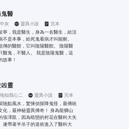
陽鬼醫
中灰
靈異小說
完本
歐寧，我是醫生，身為一名醫生，給活
病不是本事，給死鬼看病才叫能耐。 
祖傳的醫館，它叫陰陽醫館。 陰陽醫
只醫鬼，不醫人。 我是陰陽鬼醫，這
的故事！
校凶靈
地知我心二
靈異小說
完本
探險點風水，驚悚偵探降鬼怪，最傳統
文化，最神秘靈異傳奇！ 身為龍獅山
的張澤凱，因為暗戀的村花在醫科大失
。遂帶著半吊子的道術進入了醫科大