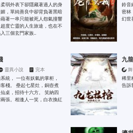
，柔弱外表下卻隱藏著過人的身
鈴音
明媚，單純善良中卻背負著黑暗
密林
憑藉著一串只能被死人怨氣撞響
幻世
上超度亡靈的人生旅途，也在不
入三個玄門家族..
棧
九
靈異小說
完本
舞
系統， 一位有妖氣的掌柜， 
稀里
客棧。 壘起七星灶，銅壺煮
告訴
仙桌，招待十六方。 笑納四
嘴兩張。相逢人一笑，白衣換紅