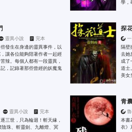
學，
門
探
靈異小說
完本
一
一些發生在身邊的靈異事件，以
隔壁
寫，讓各位能夠陪著作者一起經
去她
甜苦辣。每個人都有一段靈異，
成了
日記，記錄著那些曾經的妖魔鬼
道士
美女
青囊
靈異小說
完本
魯
追逐三世，只為輪迴！斬天緣，
本書
聚陰珠、斬靈劍、九離燈、冥
衣》