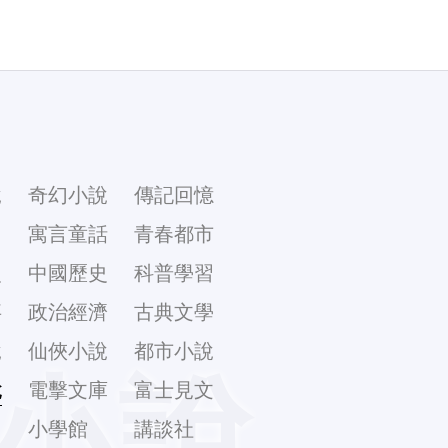
說
奇幻小說
傳記回憶
幻
寓言童話
青春都市
史
中國歷史
科普學習
事
政治經濟
古典文學
說
仙俠小說
都市小說
小說
說
電擊文庫
富士見文
庫
小學館
講談社