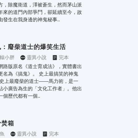
方，除魔衛道，澤被蒼生，然而茅山派
年來的道門內部爭鬥，卻延續至今，故
由發生在我身邊的神鬼秘事..
鬼：廢柴道士的爆笑生活
轅小胖
靈異小說
完本
網路版原名《道士育成法》，實體書出
更名為《搞鬼》。 史上最搞笑的神鬼
 史上最廢柴的道士——馬力術，是一
貼小廣告為生的「文化工作者」。他出
一個歷代都有一個..
骨焚箱
魚
靈異小說
完本