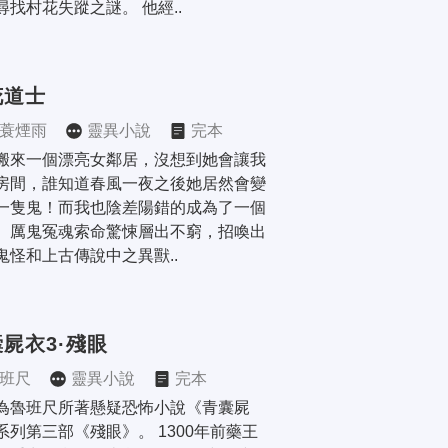
尋找村花失蹤之謎。 他經..
花道士
蓑煙雨
靈異小說
完本
搬來一個漂亮女鄰居，沒想到她會讓我
房間，誰知道春風一夜之後她居然會變
一隻鬼！而我也陰差陽錯的成為了一個
。厲鬼冤魂索命驚悚層出不窮，招喚出
鬼怪和上古傳說中之異獸..
屍衣3·殘眼
班尺
靈異小說
完本
為魯班尺所著懸疑恐怖小說《青囊屍
系列第三部《殘眼》。 1300年前藥王