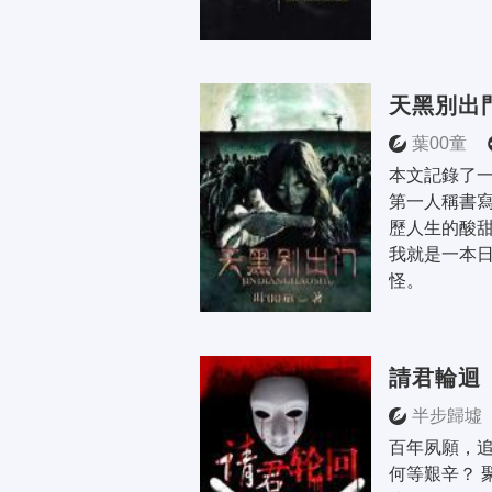
天黑別出
葉00童
本文記錄了
第一人稱書
歷人生的酸
我就是一本
怪。
請君輪迴
半步歸墟
百年夙願，
何等艱辛？ 