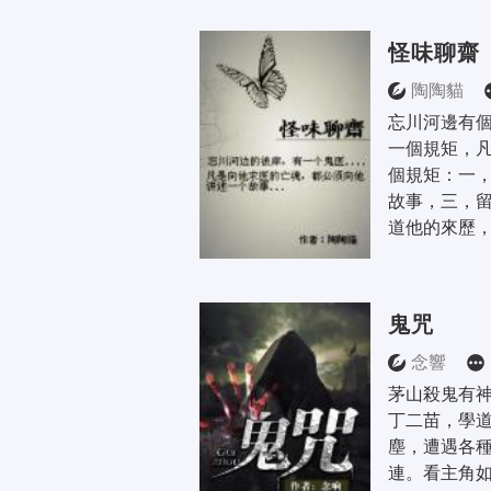
怪味聊齋
陶陶貓
忘川河邊有個
一個規矩，
個規矩：一
故事，三，留
道他的來歷，
鬼咒
念響
茅山殺鬼有神
丁二苗，學
塵，遭遇各
連。看主角