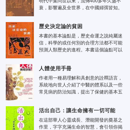
明代中葉問世以來，流傳400多年久盛不
衰，影響遍及全世界，在中國婦孺皆知。
《西遊記》中誰的消息最靈通？西天取經
的最佳人選的標準是什麼？是誰散布吃..
歷史決定論的貧困
本書的基本論點是，歷史命運之說純屬迷
信，科學的或任何別的合理方法都不可能
預測人類歷史的進程。本書這個論點可以
追溯到1919-1920年冬天。它的基本大綱
完成於1935年前後；1936年1月或2月，..
人體使用手冊
作者用一種易理解和具創意的詮釋語言，
系統地向世人介紹了中醫的體系以及一些
常見病的防治知識，提出了保健的基本五
項，簡單易行，有理有據。本書結合最現
代的資訊系統觀點、電腦軟硬體架構，..
活出自己：讓生命擁有一切可能
在這部華人心靈成長、潛能開發的奠基之
作里，字字充滿生命的智慧，會引領你揭