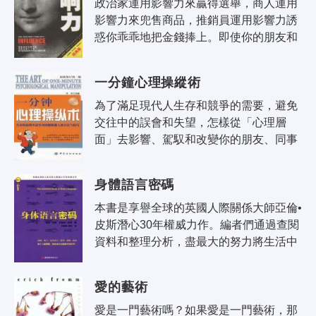
政治家運用影響力來贏得選舉，商人運用
影響力來兜售商品，推銷員運用影響力誘
惑你乖乖地把金錢捧上。即使你的朋友和
家人，不知不覺之間，也會把影響力用到
你的身上。但到底是為什麼，當一個要..
一分鐘心理操縱術
為了滿足現代人生存和競爭的需要，避免
交往中的誤會和失望，怎樣從「心理層
面」去影響、駕馭和改變你的朋友、同事
和部下是人們普遍關心的問題。本書利用
心理操縱的戰術，告訴你各種如何掌握
身體語言密碼
對..
本書是享譽全球的英國人際關係大師亞倫•
皮斯潛心30年權威力作。編者們通過查閱
資料和整理分析，盡最大的努力將生活中
常見的、重要的肢體語言展現給讀者，並
對肢體語言的動作、面部表情、眼神..
愛的藝術
愛是一門藝術嗎？如果愛是一門藝術，那