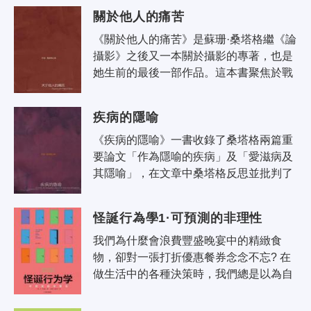
影者，應人手一冊。它的對象主要是知..
關於他人的痛苦
《關於他人的痛苦》是蘇珊·桑塔格繼《論
攝影》之後又一本關於攝影的專著，也是
她生前的最後一部作品。這本書聚焦於戰
爭攝影，探討影像反映出的人的痛苦與觀
者之間的關係。慘不忍睹的影像儘管..
疾病的隱喻
《疾病的隱喻》一書收錄了桑塔格兩篇重
要論文「作為隱喻的疾病」及「愛滋病及
其隱喻」，在文章中桑塔格反思並批判了
諸如結核病、愛滋病、癌症等如何在社會
的演繹中一步步隱喻化，從「僅僅是身..
怪誕行為學1·可預測的非理性
我們為什麼會浪費豐盛晚宴中的精緻食
物，卻對一張打折優惠餐券念念不忘? 在
做生活中的各種決策時，我們總是以為自
己正在做出明智的、理性的選擇。但是事
實真的是這樣嗎? 在本書中，丹·艾瑞..