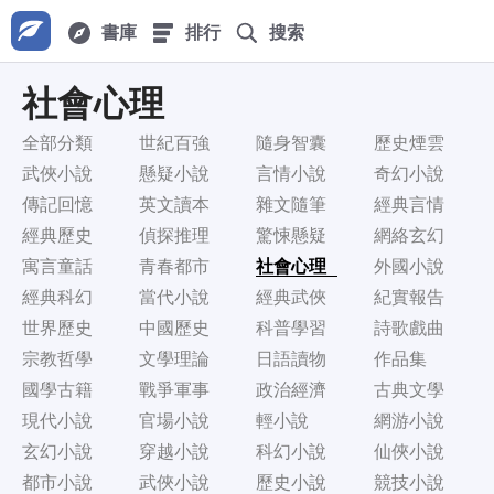
書庫
排行
搜索
社會心理
全部分類
世紀百強
隨身智囊
歷史煙雲
武俠小說
懸疑小說
言情小說
奇幻小說
傳記回憶
英文讀本
雜文隨筆
經典言情
經典歷史
偵探推理
驚悚懸疑
網絡玄幻
寓言童話
青春都市
社會心理
外國小說
經典科幻
當代小說
經典武俠
紀實報告
世界歷史
中國歷史
科普學習
詩歌戲曲
宗教哲學
文學理論
日語讀物
作品集
國學古籍
戰爭軍事
政治經濟
古典文學
現代小說
官場小說
輕小說
網游小說
玄幻小說
穿越小說
科幻小說
仙俠小說
都市小說
武俠小說
歷史小說
競技小說