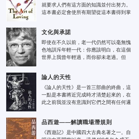
就要求人們有這方面的知識並付出努力。
這本書必定會使所有期望從這本書得到掌
握愛的藝術秘訣的讀者大失所望。恰恰相
反，這本書要告訴讀者，愛情不是一種..
文化與承諾
即使在不久以前，老一代仍然可以毫無愧
色地訓斥年輕一代：你應該明白，在這個
世界上我曾年輕過，而你卻未老過。但
是，現在的年輕一代卻能夠理直氣壯地回
答：在今天這個世界上，我是年輕的，
論人的天性
而..
《論人的天性》是一首三部曲的終曲，這
一點是本書將近完成時才清楚起來的，在
此之前我並沒有意識到它們之間有任何邏
輯聯繫。《昆蟲社會》（1971）一書的最
後一章題為：統一的社會生物學前景。..
品西遊——解讀職場潛規則
《西遊記》是中國四大古典名著之一。自