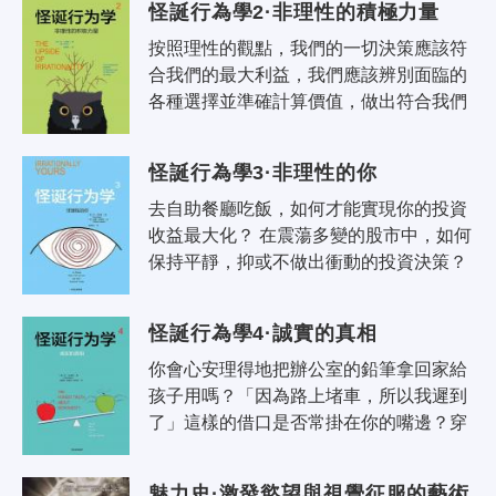
怪誕行為學2·非理性的積極力量
按照理性的觀點，我們的一切決策應該符
合我們的最大利益，我們應該辨別面臨的
各種選擇並準確計算價值，做出符合我們
最大利益的選擇。如果我們非常理性地做
到各種「應該」，那真的再好不過了。..
怪誕行為學3·非理性的你
去自助餐廳吃飯，如何才能實現你的投資
收益最大化？ 在震蕩多變的股市中，如何
保持平靜，抑或不做出衝動的投資決策？ 
有什麼好方法能幫助戒煙？ 能給人類的靈
魂定價嗎？ 花幾千美元買一塊..
怪誕行為學4·誠實的真相
你會心安理得地把辦公室的鉛筆拿回家給
孩子用嗎？「因為路上堵車，所以我遲到
了」這樣的借口是否常掛在你的嘴邊？穿
戴冒牌服飾會不知不覺降低我們的道德底
線嗎？面對金錢的誘惑，醫生、專家、..
魅力史·激發慾望與視覺征服的藝術