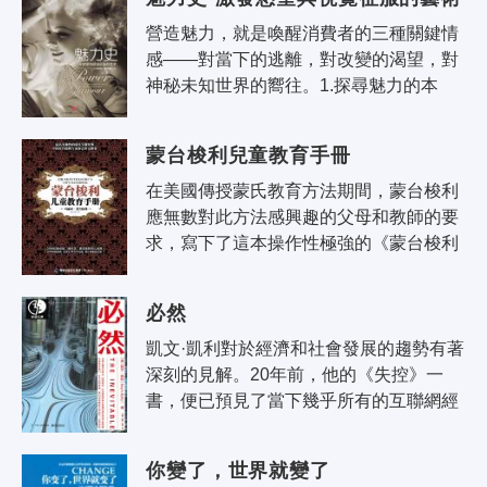
營造魅力，就是喚醒消費者的三種關鍵情
感——對當下的逃離，對改變的渴望，對
神秘未知世界的嚮往。1.探尋魅力的本
源：儘管魅力所呈現的形式不同，它所揭
露的始終是我們最真實的情感。魅力挖掘
蒙台梭利兒童教育手冊
了..
在美國傳授蒙氏教育方法期間，蒙台梭利
應無數對此方法感興趣的父母和教師的要
求，寫下了這本操作性極強的《蒙台梭利
兒童教育手冊》。本書向人們展示了在
「兒童之家」運用十分有效的教學用
必然
具，..
凱文·凱利對於經濟和社會發展的趨勢有著
深刻的見解。20年前，他的《失控》一
書，便已預見了當下幾乎所有的互聯網經
濟熱點概念，如：物聯網、雲計算、虛擬
現實、網路社區、大眾智慧、迭代等。..
你變了，世界就變了