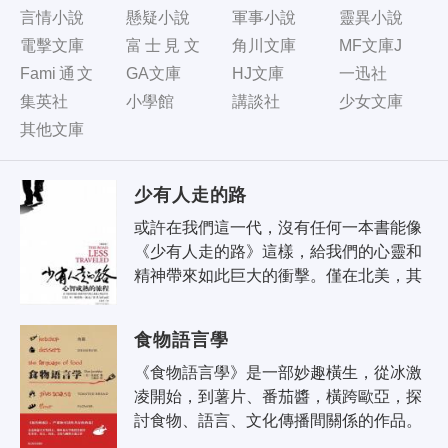
言情小說
懸疑小說
軍事小說
靈異小說
電擊文庫
富士見文
角川文庫
MF文庫J
庫
Fami通文
GA文庫
HJ文庫
一迅社
庫
集英社
小學館
講談社
少女文庫
其他文庫
少有人走的路
或許在我們這一代，沒有任何一本書能像
《少有人走的路》這樣，給我們的心靈和
精神帶來如此巨大的衝擊。僅在北美，其
銷售量就超過七百萬冊；被翻譯成二十三
種以上的語言；在《紐約時報》暢銷書..
食物語言學
《食物語言學》是一部妙趣橫生，從冰激
凌開始，到薯片、番茄醬，橫跨歐亞，探
討食物、語言、文化傳播間關係的作品。
一些日常生活的食材，從名稱就可以看出