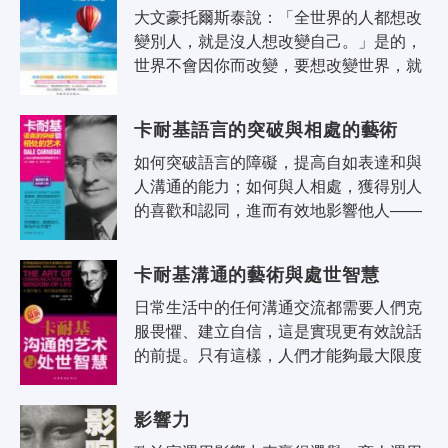
大文豪托爾斯泰說：「全世界的人都想改
變別人，就是沒人想改變自己。」是的，
世界不會因你而改變，要想改變世界，就
必須先改變自己。生活亦如一面鏡子，你
對著它笑，它也對著你笑；你對著它哭..
卡耐基語言的突破與相處的藝術
如何突破語言的障礙，提高自如表達和與
人溝通的能力；如何與人相處，獲得別人
的喜歡和認同，進而有效地影響他人——
這是每一個人面臨到的難題，不管你是個
生意人，還是政府官員；不管你是公司
卡耐基溝通的藝術與處世智慧
白..
日常生活中的任何溝通交流都需要人們克
服畏懼、建立自信，這是實現更有效說話
的前提。只有這樣，人們才能夠最大限度
地發揮自己的潛在能力，在各種場合下發
表恰當的講話，博得讚譽，贏得別人的..
影響力