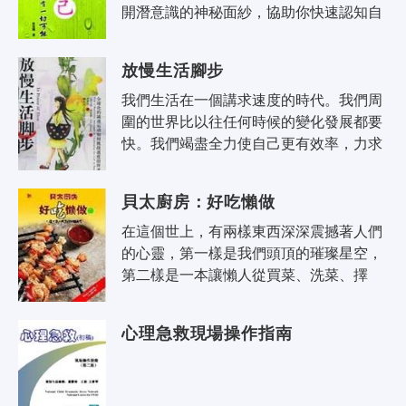
開潛意識的神秘面紗，協助你快速認知自
己、接納自己，清楚地覺察到蘊藏在內心
的無限潛能，轉煩惱為智慧，有效突破..
放慢生活腳步
我們生活在一個講求速度的時代。我們周
圍的世界比以往任何時候的變化發展都要
快。我們竭盡全力使自己更有效率，力求
每一天、每一小時、每一分鐘乃至每一秒
鐘能做更多的事情。掙扎在精疲力竭的..
貝太廚房：好吃懶做
在這個世上，有兩樣東西深深震撼著人們
的心靈，第一樣是我們頭頂的璀璨星空，
第二樣是一本讓懶人從買菜、洗菜、擇
菜、切菜、煎、炒、烹、炸之苦中解脫出
來的偷懶寶典！懶人坐南朝北，帶著挑
心理急救現場操作指南
剔..