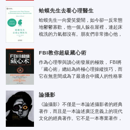
其奇異身世，如西方普遍使用的番茄醬..
蛤蟆先生去看心理醫生
蛤蟆先生一向愛笑愛鬧，如今卻一反常態
地鬱鬱寡歡，他一個人躲在屋裡，連起床
梳洗的力氣都沒有。朋友們非常擔心他，
建議他去做心理諮詢。在10次心理諮詢
中，蛤蟆在諮詢師蒼鷺的帶領下，勇敢
FBI教你超級藏心術
地..
作為心理學與讀心術發展的極致， FBI將
「藏心術」總結為終極心理操縱技巧，而
它在無意間成為了最適合中國人的性格掌
控術。中國人講究「喜怒不形於色」，推
崇有城府、有修養的人。藏心術則暗合..
論攝影
《論攝影》不僅是一本論述攝影者的經典
著作，而且是一本論述廣泛意義上的現代
文化的經典著作。它不是一本專業著作，
書中也沒有多少攝影術語，儘管有志於攝