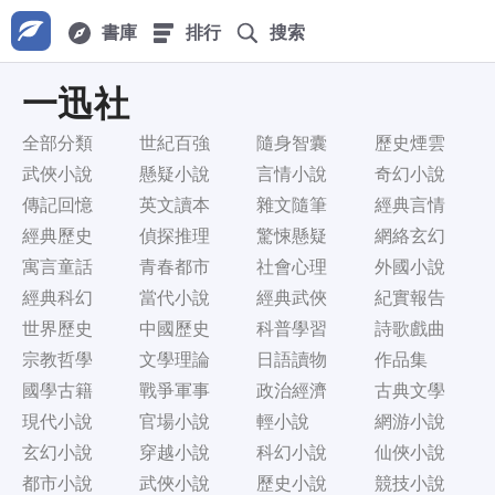
書庫
排行
搜索
一迅社
全部分類
世紀百強
隨身智囊
歷史煙雲
武俠小說
懸疑小說
言情小說
奇幻小說
傳記回憶
英文讀本
雜文隨筆
經典言情
經典歷史
偵探推理
驚悚懸疑
網絡玄幻
寓言童話
青春都市
社會心理
外國小說
經典科幻
當代小說
經典武俠
紀實報告
世界歷史
中國歷史
科普學習
詩歌戲曲
宗教哲學
文學理論
日語讀物
作品集
國學古籍
戰爭軍事
政治經濟
古典文學
現代小說
官場小說
輕小說
網游小說
玄幻小說
穿越小說
科幻小說
仙俠小說
都市小說
武俠小說
歷史小說
競技小說