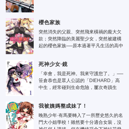
櫻色家族
突然消失的父親、突然飛來橫禍的龐大欠
款；突然降臨的美麗聖少女，突然被建構
起的櫻色家族──原本過著平凡生活的高中
生佑太，人生竟在一夕之間出現了劇烈轉
變。為了適應新的日子，並將新家族成..
死神少女·鏡
「幸會，我是死神。我來守護您了。」──
笹倉恭也是眾人公認的「DIEHARD」高
中生，經常碰到生命危險，屢次奇蹟生
還。某天一名自稱是死神的少女‧鏡出現，
以保護恭也為名展開二十四小時監視，從
我被姨媽整成妹了！
此..
晚熟少年·有馬要轉入了一所歷史悠久的名
門大小姐學校！雖然要十分適合女裝，沒