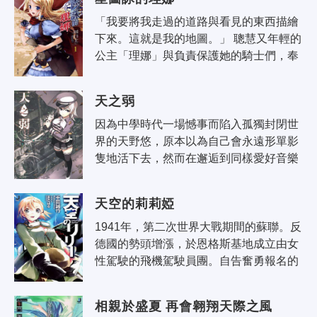
「我要將我走過的道路與看見的東西描繪
下來。這就是我的地圖。」 聰慧又年輕的
公主「理娜」與負責保護她的騎士們，奉
理娜的父王之命，為了製作地圖啟程前往
邊境，但途中卻遭遇來路不明的集團..
天之弱
因為中學時代一場憾事而陷入孤獨封閉世
界的天野悠，原本以為自己會永遠形單影
隻地活下去，然而在邂逅到同樣愛好音樂
的夥伴及一位少女後，他的人生徹底改變
了。 只可惜美好的未來並沒有就此展..
天空的莉莉婭
1941年，第二次世界大戰期間的蘇聯。反
德國的勢頭增漲，於恩格斯基地成立由女
性駕駛的飛機駕駛員團。自告奮勇報名的
少女，處於十幾歲至二十幾歲。以戰鬥機
飛行員作為目標朋友、對手們一起，對..
相親於盛夏 再會翱翔天際之風