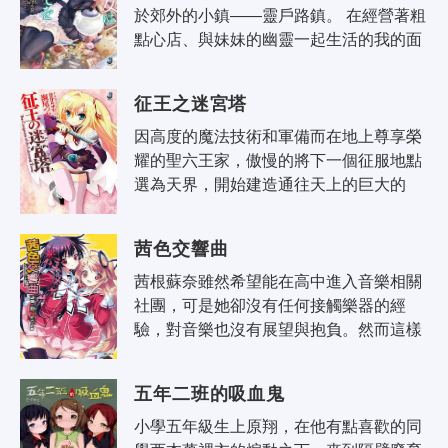
於郊外的小鎮——靈戶路鎮。 在經營著粗
點心店、與妹妹的幽靈一起生活的我的面
前，出現了一位穿著哥特蘿莉裝的少女。 
背負著忘卻了重要的「什麼」的我..
征王之迷宮塔
因高度的魔法技術和軍備而在地上尊享榮
耀的聖六王家，傲慢的將下一個征服地點
選為天界，開始建造通往天上的巨大的
塔。但是在完成前的一瞬間，天界的眾神
給與了在塔中的王和其士兵神罰而奪走
茜色交響曲
了..
茜根蘇奈雖然希望能在高中進入音樂相關
社團，可是她卻沒有任何接觸樂器的經
驗，對音樂也沒有展望與抱負。然而這樣
的她，卻與電子音樂研究社——簡稱DTM
社的社長，女郎花祭子相遇，還因而踏入
五年二班的吸血鬼
DTM..
小學五年級生上原翔，在他有點喜歡的同