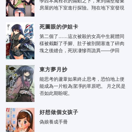
學西本萬裡衣的煽動之下，來到隔壁廢棄
房屋的地下室進行探險。翔在地下室發現
棺材，裡頭躺著的裸體少女，居然是隔壁
班的松澤桃子!大受震撼的翔，因為驚..
死圖眼的伊妲卡
第二個了……這次被殺的女高中生屍體同
樣被截斷了手腳、肚子被剖開塞進了碎肉
塊之後縫合，死狀凄慘而詭異——伊田
市，這是一個由朽葉嶺家和狩井家兩個家
族支配的小鎮。朽葉嶺真晝和他的四個妹
東方夢月抄
妹，..
能思考的蘆葦如果終止思考，恐怕地上便
能成為一片較為潔凈的草原吧。 月之民是
否如此期盼呢。
好想做個女孩子
偽娘養成手冊