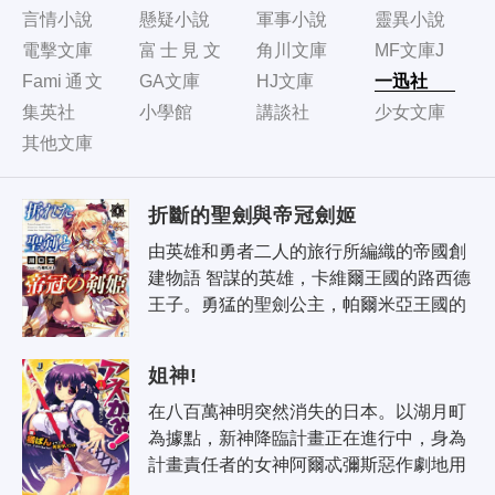
言情小說
懸疑小說
軍事小說
靈異小說
電擊文庫
富士見文
角川文庫
MF文庫J
庫
Fami通文
GA文庫
HJ文庫
一迅社
庫
集英社
小學館
講談社
少女文庫
其他文庫
折斷的聖劍與帝冠劍姬
由英雄和勇者二人的旅行所編織的帝國創
建物語 智謀的英雄，卡維爾王國的路西德
王子。勇猛的聖劍公主，帕爾米亞王國的
法爾謝菈王女。在大陸上知名的二人所率
領的軍隊，於里斯提昂的原野上展開..
姐神!
在八百萬神明突然消失的日本。以湖月町
為據點，新神降臨計畫正在進行中，身為
計畫責任者的女神阿爾忒彌斯惡作劇地用
15歲美少女偶像「日野照美」的泳裝寫真