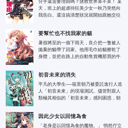
分手還需要理由嗎？拯救世界算不算！ 某
天，班上的超虐待狂美少女一秋乃突然向
我告白。還沒搞清楚狀況就開始跟她交往
的我，其實是個超級被虐狂。雖然總覺得
失去了重要的東西，但也因此每天都..
要幫忙也不找我家的貓
暑假將至的一個下雨天，良介把一隻被人
拋棄的貓帶了回家。他用毛巾給貓擦乾了
身體，並把在路上的自動售貨機那買的牛
奶給貓喝。 當良介在房間躺下之後，廚房
那邊傳來了很大的聲響。然後一位全..
初音未來的消失
平凡的大學生──筱里朝乃被委託進行人造
人「初音未來」的現場測試。儘管對跟人
類極其相似的「初音未來」感到困惑，朝
乃還是漸漸與未來心靈相通。然而，當得
知她身上的巨大秘密後──？ CRYPTON
因此少女以回憶為食
F..
「老身是以回憶為食的魔物。」 悄然佇立