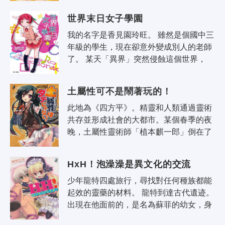
集產生了一個新女神。 新女神的名字..
世界末日女子學園
我的名字是香見園玲旺。 雖然是個國中三
年級的學生，現在卻意外變成別人的老師
了。 某天「異界」突然侵蝕這個世界， 
我們人類因而失去所有物資。 但諷刺的
是，人類也因為災厄的元兇——異界..
土屬性可不是鬧著玩的！
此地為《四方平》。精靈和人類通過靈術
共存並形成社會的大都市。某個春季的夜
晚，土屬性靈術師「植本麒一郎」倒在了
城市的角落裡。為了實現夢想而擅自決定
升學到《四方平》的高中，因此被身無..
HxH！泡澡澡是異文化的交流
少年龍特四處旅行，尋找對任何種族都能
起效的靈藥的材料。 龍特到達古代遺迹。
出現在他面前的，是名為蘇菲的幼女，身
為遺迹主人的吸血鬼！ 龍特得到蘇菲許