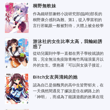
可，在亞人種聚居的村落逗留。但那..
桐野無軟妹
作為鐵研部兼輕小說研究部(臨時)部長的
桐野康介感到為難。第1，從入學當初的
言行邪氣眼一般被對待，大體上被全校學
生敬而遠之的事。第2，言行充滿妄想認
為自己真的有49個異能力的事。第3，由..
游泳社的女生比率太高，我輸給誘
惑了
從幼兒園到中學一直都在男子學校就讀的
我，完全無法免疫除青梅竹馬瑞浪葉月以
外的女生。懷抱著「可以與女孩子接近」
這樣的理想，我選擇了一所近期剛剛改為
Bitch女友與清純的她
男女合校的原女子高校——私立喜多學
院..
認為自己是個醜男的高中生皆野郁夫，在
一天偶然間遇見了據說是住在網路上的
「神明」，而成為了能讓遊戲的效果在現
實中出現的「人類遊戲」的用戶！使用了
遊戲中的卡牌而能變身成帥哥的郁夫，