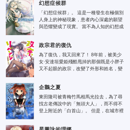
幻想症候群
認..
「幻想症候群」。 這是一種發生在極個別
人身上的神秘現象，患者內心深處的願望
與恐懼變成了現實。 當不為人知的幻想成
為現實，世界漸漸失去它本來的面貌。 孕
育而生的是美妙的幻想世界。 ..
政宗君的復仇
為了復仇，我又回來了！ 8年前，被美少
女·安達垣愛姫殘酷甩掉的那個既是小胖子
又不起眼的政宗，改變了外形和姓名，變
成帥哥回來了。 沒錯，這一切都是為了迷
惑那個外號為殘虐姬的抖S女人，..
企鵝之夏
東田隆司被青梅竹馬相馬光拉去，為了尋
找古老傳說中的「無頭大人」，而不得不
登上附近的「白首山」。 但是，在城市裡
暗中活躍的謎之地下團體「赤面黨」。白
首山上埋藏著財寶的小道傳聞。 企..
星圖詠的理娜