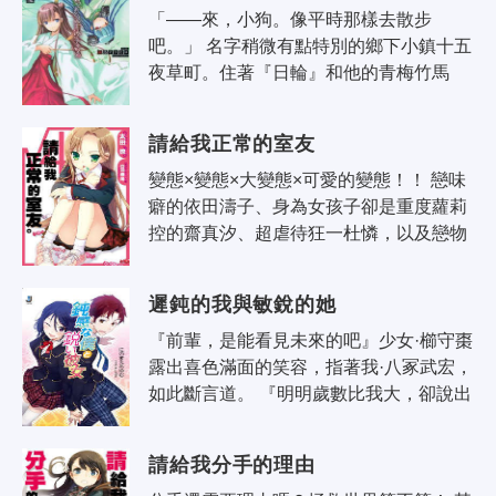
「——來，小狗。像平時那樣去散步
吧。」 名字稍微有點特別的鄉下小鎮十五
夜草町。住著『日輪』和他的青梅竹馬
『穗積之宮市子』。二人是關係很好的
——主僕關係。市子雖說是本鎮歷史最悠
請給我正常的室友
遠的神社..
變態×變態×大變態×可愛的變態！！ 戀味
癖的依田濤子、身為女孩子卻是重度蘿莉
控的齋真汐、超虐待狂一杜憐，以及戀物
癖的芝原宏樹…… 四名高中男女因為某個
理由成了室友，但居所竟然是看似公..
遲鈍的我與敏銳的她
『前輩，是能看見未來的吧』少女·櫛守棗
露出喜色滿面的笑容，指著我·八冢武宏，
如此斷言道。 『明明歲數比我大，卻說出
這種小孩子幻想一般的話來是認真的
嗎？』用著淡定語調提出反駁的妹妹小..
請給我分手的理由