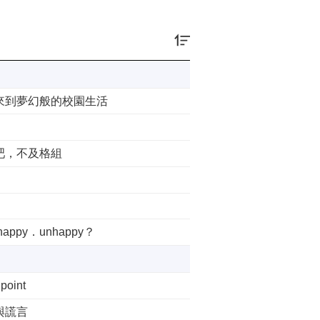
來到夢幻般的校園生活
吧，不及格組
happy．unhappy？
point
與謊言