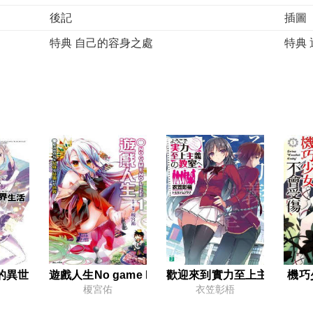
後記
插圖
特典 自己的容身之處
特典
第三卷
天堂與地獄的界線
展開
寂靜地開戰
虛假
後記
插圖
特典 一之瀨帆波的考試狀況
特典
第四卷
平穩的日常生活突然間就……
千差
各自的差距
後記
～
始的異世界生活
遊戲人生No game No life
歡迎來到實力至上主義的教
機巧
特典 稀薄的存在
特典
榎宮佑
衣笠彰梧
第4.5卷