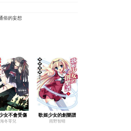
 通俗的妄想
行動的對手們
的團隊合作
 萌芽之物
萬別的想法
室
少女不會受傷
歌姬少女的創樂譜
 在夢與現實的夾縫中
海冬零兒
雨野智晴