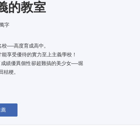
義的教室
1 萬字
校──高度育成高中。 
能享受優待的實力至上主義學校！ 
成績優異個性卻超難搞的美少女──堀
桔梗。 
推薦