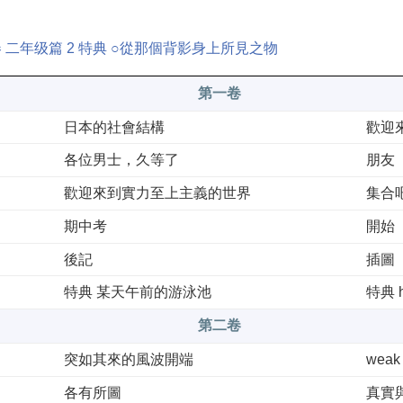
 二年级篇 2 特典 ○從那個背影身上所見之物
第一卷
日本的社會結構
歡迎
各位男士，久等了
朋友
歡迎來到實力至上主義的世界
集合
期中考
開始
後記
插圖
特典 某天午前的游泳池
特典 
第二卷
突如其來的風波開端
weak 
各有所圖
真實