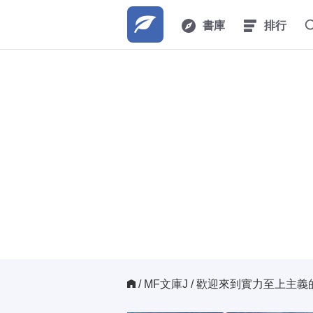
書庫
排行
/ 
MF文庫J
/ 歡迎來到實力至上主義