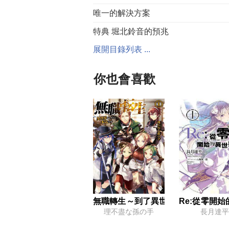
唯一的解決方案
特典 堀北鈴音的預兆
展開目錄列表 ...
茶柱佐枝的獨白
你也會喜歡
自由的意義
開幕
特典 重要的時間
輕井澤惠的獨白
Double Question
無職轉生～到了異世界就拿出真本事
Re:從零開
插圖
理不盡な孫の手
長月達平