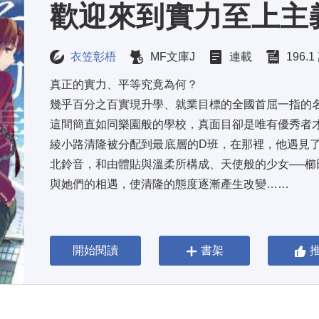
歡迎來到實力至上主
衣笠彰梧
MF文庫J
連載
196.
真正的實力、平等究竟為何？ 
幾乎百分之百實現升學、就業目標的全國首屈一指的名
這間簡直如同樂園般的學校，真面目卻是唯有優秀者才
綾小路清隆被分配到最底層的D班，在那裡，他遇見了
北鈴音，和由體貼與溫柔所構成、天使般的少女──櫛田
與她們的相遇，使清隆的態度逐漸產生改變……
開始閱讀
書架