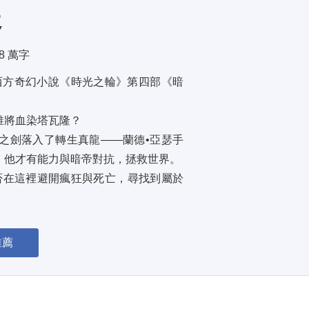
起
.8 萬字
西方奇幻小說《時光之輪》第四部《暗
將血染塔瓦隆？ 
之劍落入了轉生真龍——蘭德•亞瑟手
他才有能力與暗帝對抗，拯救世界。 
否在這裡避開瘋狂與死亡，尋找到屬於
入抗爭的漩渦。 
推薦