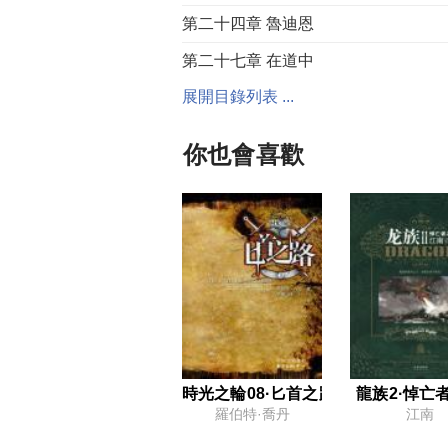
第二十四章 魯迪恩
第二十七章 在道中
展開目錄列表 ...
第三十章 橡樹之外
第三十三章 因緣中的新編織
你也會喜歡
第三十六章 誤導
第三十九章 一杯葡萄酒
第四十二章 缺少的一片葉
第四十五章 匠民的劍
第四十八章 被拒絕的提議
第五十一章 在坦其克的新發現
第五十四章 進入宮殿
時光之輪08·匕首之路
龍族2·悼亡
羅伯特·喬丹
江南
第五十七章 三絕之地的分裂