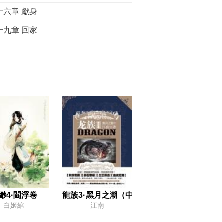
十六章 獻身
十九章 回家
十二章 要問的問題
十五章 嚴厲的課堂
十八章 隱藏的面孔
十一章 在圖亞桑中
十四章 強烈暴風
十七章 幻想的真實散落
十章 陷阱
十三章 別離得報償
十六章 金眼
緲4·閻浮卷
龍族3·黑月之潮（中）
白姬綰
江南
解釋