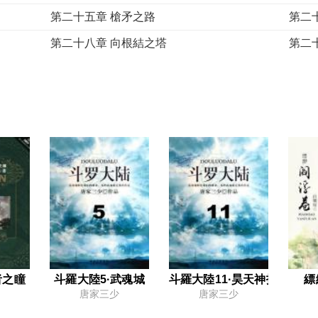
第二十五章 槍矛之路
第二
第二十八章 向根結之塔
第二
第三十一章 保證
第三
第三十四章 隨黎明而來之人
第三
第三十七章 伊墨台
第三
第四十章 獸魔人獵手
第四
第四十三章 照看生者
第四
第四十六章 面紗
第四
第四十九章 冷岩堡
第五
第五十二章 需要
第五
第五十五章 進入深淵
第五
者之瞳
斗羅大陸5·武魂城
斗羅大陸11·昊天神技
縹
唐家三少
唐家三少
第五十八章 魯迪恩的陷阱
名詞