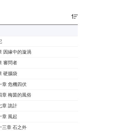
記
章 因緣中的漩渦
章 審問者
章 硬腦袋
一章 危機四伏
四章 梅茵的風俗
七章 詭計
十章 風起
十三章 石之外