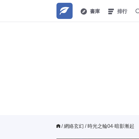
書庫
排行
/ 
網絡玄幻
/ 時光之輪04·暗影漸起