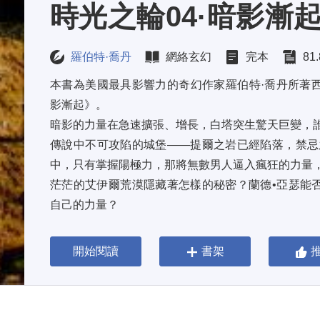
時光之輪04·暗影漸
羅伯特·喬丹
網絡玄幻
完本
81
本書為美國最具影響力的奇幻作家羅伯特·喬丹所著
影漸起》。 
暗影的力量在急速擴張、增長，白塔突生驚天巨變，誰
傳說中不可攻陷的城堡——提爾之岩已經陷落，禁忌
中，只有掌握陽極力，那將無數男人逼入瘋狂的力量，
茫茫的艾伊爾荒漠隱藏著怎樣的秘密？蘭德•亞瑟能
自己的力量？ 
獸魔人突襲兩河流域的故鄉，回鄉救援的佩林被因緣捲
而在黑宗兩儀師顯身的坦其克，...
開始閱讀
書架