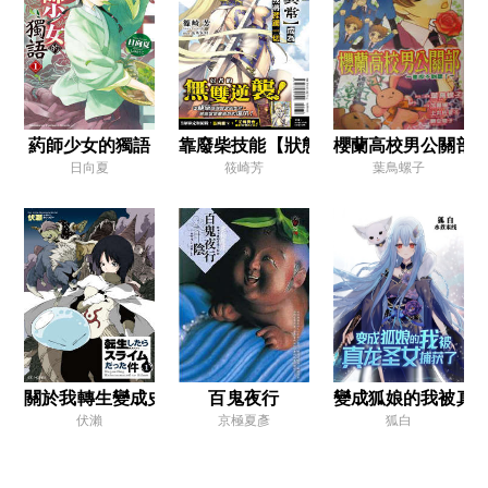
第四章 失序
第五章 激斗
第六章 絕對吞食者
第七章 朱拉森林大同盟
葯師少女的獨語
靠廢柴技能【狀態異常】成為最強的我
櫻蘭高校男公關部
日向夏
筱崎芳
葉鳥螺子
終章 安歇之所
後記
插圖
第三卷
序章 魔王會談
第一章 國民
關於我轉生變成史萊姆這檔事
百鬼夜行
變成狐娘的我被真
第二章 魔王來襲
伏瀨
京極夏彥
狐白
第三章 集結的人們
第四章 悄悄逼近的惡意