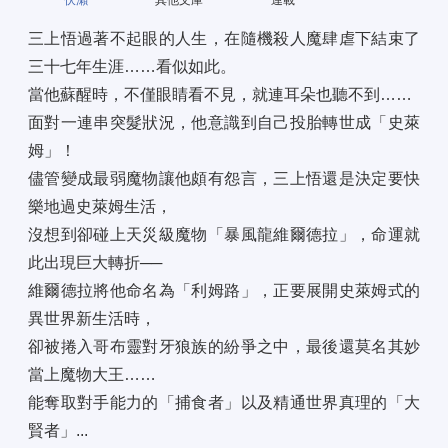
伏瀨
其他文庫
連載
三上悟過著不起眼的人生，在隨機殺人魔肆虐下結束了
三十七年生涯……看似如此。 
當他蘇醒時，不僅眼睛看不見，就連耳朵也聽不到…… 
面對一連串突髮狀況，他意識到自己投胎轉世成「史萊
姆」！ 
儘管變成最弱魔物讓他頗有怨言，三上悟還是決定要快
樂地過史萊姆生活， 
沒想到卻碰上天災級魔物「暴風龍維爾德拉」，命運就
此出現巨大轉折── 
維爾德拉將他命名為「利姆路」，正要展開史萊姆式的
異世界新生活時， 
卻被捲入哥布靈對牙狼族的紛爭之中，最後還莫名其妙
當上魔物大王…… 
能奪取對手能力的「捕食者」以及精通世界真理的「大
賢者」...