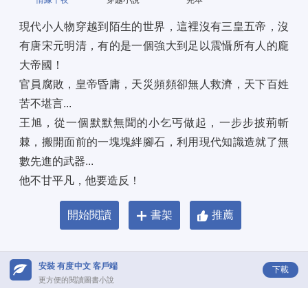
情緣千夜
穿越小說
完本
現代小人物穿越到陌生的世界，這裡沒有三皇五帝，沒
有唐宋元明清，有的是一個強大到足以震懾所有人的龐
大帝國！ 
官員腐敗，皇帝昏庸，天災頻頻卻無人救濟，天下百姓
苦不堪言... 
王旭，從一個默默無聞的小乞丐做起，一步步披荊斬
棘，搬開面前的一塊塊絆腳石，利用現代知識造就了無
數先進的武器... 
他不甘平凡，他要造反！
開始閱讀
書架
推薦
安裝 有度中文 客戶端
下載
更方便的閱讀圖書小說