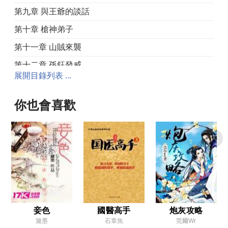
第九章 與王爺的談話
第十章 槍神弟子
第十一章 山賊來襲
第十二章 孫鈺發威
展開目錄列表 ...
第十三章 收服孫鈺
第十四章 吳澄之謀
你也會喜歡
第十五章 大戰前夕
第十六章 牛到天上去了
第十七章 孫鈺VS巨石
第十八章 家族私兵敗退
第十九章 勝利了
第二十章 孫鈺VS光頭黑漢
妾色
國醫高手
炮灰攻略
黛墨
石章魚
莞爾wr
第二十一章 光頭黑漢叫張猛