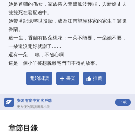
她是首輔的孫女，家族捲入奪嫡風波獲罪，與新婚丈夫
雙雙死在發配途中。 
她帶著記憶轉世投胎，成為江南望族林家的家生丫鬟陳
香蘭。 
這一生，香蘭有四朵桃花：一朵不能要，一朵她不要，
一朵還沒開好就謝了…… 
還有一朵......唉，不省心啊...... 
這是一個小丫鬟想脫離宅門而不得的故事。
開始閱讀
書架
推薦
安裝 有度中文 客戶端
下載
更方便的閱讀圖書小說
章節目錄