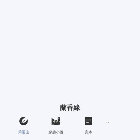
蘭香緣
禾晏山
穿越小說
完本