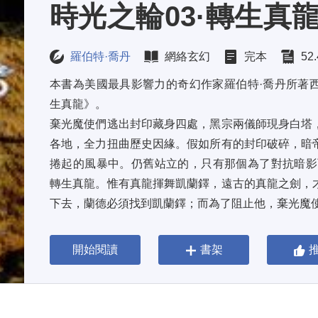
時光之輪03·轉生真
羅伯特·喬丹
網絡玄幻
完本
52
本書為美國最具影響力的奇幻作家羅伯特·喬丹所著
生真龍》。 
棄光魔使們逃出封印藏身四處，黑宗兩儀師現身白塔
各地，全力扭曲歷史因緣。假如所有的封印破碎，暗
捲起的風暴中。仍舊站立的，只有那個為了對抗暗影
轉生真龍。惟有真龍揮舞凱蘭鐸，遠古的真龍之劍，
下去，蘭德必須找到凱蘭鐸；而為了阻止他，棄光魔
開始閱讀
書架