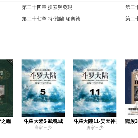
第二十四章 搜索與發現
第二
第二十七章 特·雅蘭·瑞奧德
第二
第三十章 第一擲
第三
第三十三章 在因緣的編織內
第三
第三十六章 夜之女
第三
第三十九章 因緣中的絲線
第四
第四十二章 鬆開的獾皮
第四
第四十五章 凱姆林
第四
第四十八章 鑽研技藝
第四
第五十一章 羅網的誘餌
第五
第五十四章 進入城堡
第五
者之瞳
斗羅大陸5·武魂城
斗羅大陸11·昊天神技
龍族
唐家三少
唐家三少
名詞解釋
中英