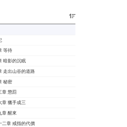
記
章 等待
章 暗影的沉眠
章 走出山谷的道路
章 秘密
三章 懲罰
六章 獵手成三
九章 醒來
十二章 戒指的代價