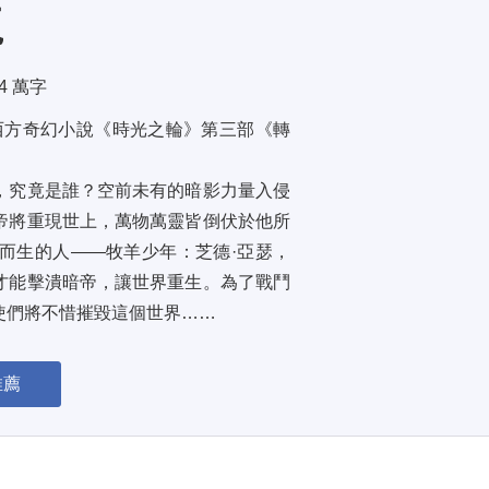
龍
.4 萬字
西方奇幻小說《時光之輪》第三部《轉
，究竟是誰？空前未有的暗影力量入侵
帝將重現世上，萬物萬靈皆倒伏於他所
而生的人——牧羊少年：芝德·亞瑟，
才能擊潰暗帝，讓世界重生。為了戰鬥
使們將不惜摧毀這個世界……
推薦