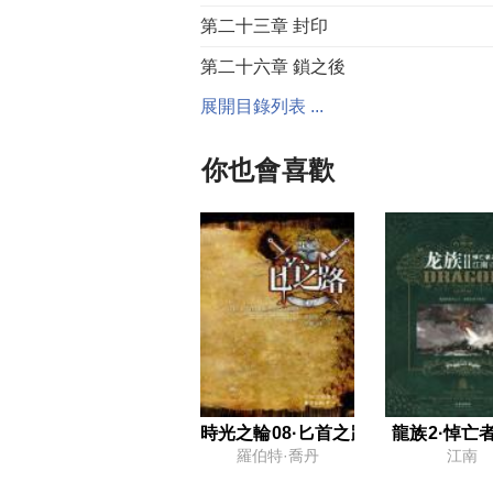
第二十三章 封印
第二十六章 鎖之後
展開目錄列表 ...
第二十九章 將被觸動的陷阱
第三十二章 第一艘船
你也會喜歡
第三十五章 獵鷹
第三十八章 槍姬眾
第四十一章 獵人的誓言
第四十四章 獵殺
第四十七章 與暗影賽跑
第五十章 鐵鎚
第五十三章 魂之力的流動
時光之輪08·匕首之路
龍族2·悼亡
羅伯特·喬丹
江南
第五十六章 龍之人眾