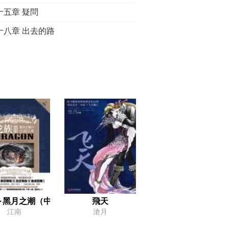
十五章 疑問
十八章 出去的路
十一章 坦其克的女人
十四章 不同的舞蹈
十七章 凱瑞安的火
十章 黑夜的英雄
十三章 暗影兄弟
十六章 來自暗影的訊息
十九章 提爾的風暴
十二章 尋求救治
十五章 寫在預言中的
3·黑月之潮（中）
飛天
江南
滄月
譯名對照表