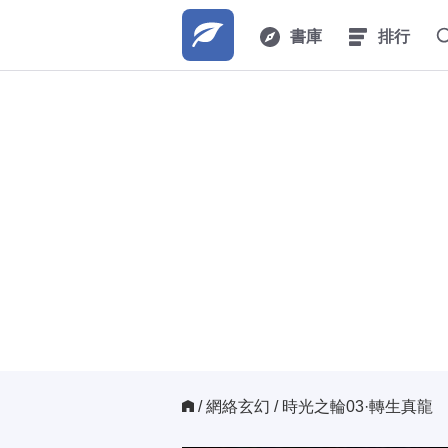
書庫
排行
/ 
網絡玄幻
/ 時光之輪03·轉生真龍