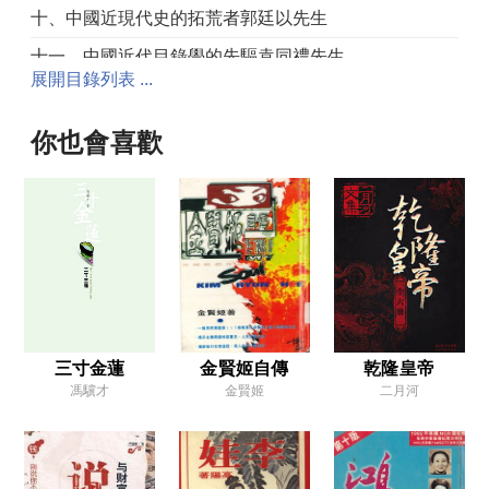
十、中國近現代史的拓荒者郭廷以先生
十一、中國近代目錄學的先驅袁同禮先生
展開目錄列表 ...
【貳】
一、論晚清週期性內亂與洪楊悲劇
你也會喜歡
二、太平開國故事再檢討
三、預言書中的蔣毛與洪楊
四、「四不像」的洪楊割據
五、兩次「長征」，兩番「寸磔」
六、長征有始有終，喪權沒完沒了
【叄】
三寸金蓮
金賢姬自傳
乾隆皇帝
馮驥才
金賢姬
二月河
一、「甲午戰爭」百年祭
二、慈禧太后和她的頤和園
三、為黃海血戰平反