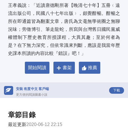
王孝義說：「近讀唐德剛所著【晚清七十年】五冊﹙遠
流出版公司，民國八十七年出版﹚，頗覺酣暢。酣暢之
所在即通篇皆為翻案文章，唐氏為文毫無學術圈之無聊
況味；旁徵博引、筆走龍蛇，所寫與台灣舊日國民黨威
權體制下歷史教育所授課程，大異其趣；至於何者為
是？在下無力深究，但依常識來判斷，應該是我當年歷
史課本所讀的內容比較『錯誤』吧！」
開始閱讀
書架
推薦
安裝 有度中文 客戶端
下載
更方便的閱讀圖書小說
章節目錄
最近更新
2020-06-12 22:15