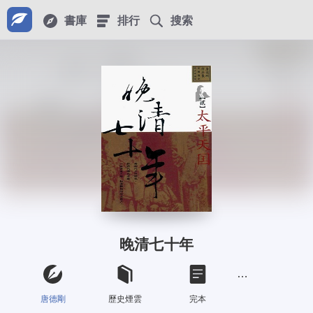
書庫
排行
搜索
晚清七十年
唐德剛
歷史煙雲
完本