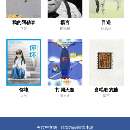
勵志書的詭計和學術書的情感
1
我的阿勒泰
楊言
目送
2
李娟
楊錦麟
龍應台
3
4
5
6
7
8
你壞
打開天窗
會唱歌的牆
9
大冰
蔣方舟
莫言
10
11
12
有度中文網 - 匯集精品圖書小說