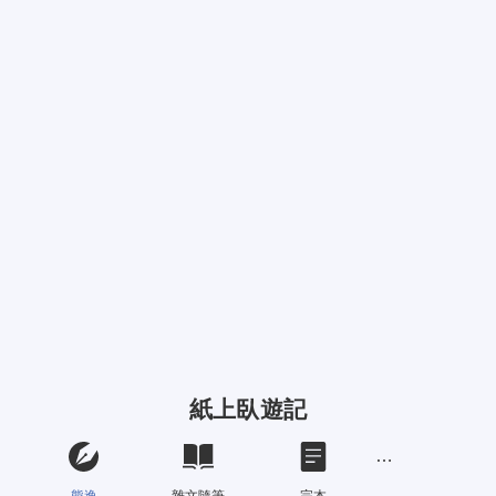
紙上臥遊記