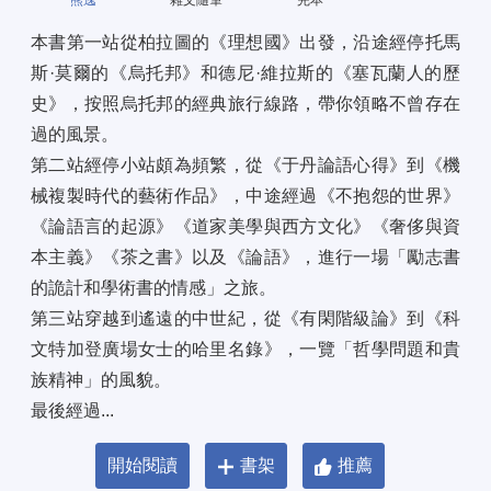
熊逸
雜文隨筆
完本
本書第一站從柏拉圖的《理想國》出發，沿途經停托馬
斯·莫爾的《烏托邦》和德尼·維拉斯的《塞瓦蘭人的歷
史》，按照烏托邦的經典旅行線路，帶你領略不曾存在
過的風景。 
第二站經停小站頗為頻繁，從《于丹論語心得》到《機
械複製時代的藝術作品》，中途經過《不抱怨的世界》
《論語言的起源》《道家美學與西方文化》《奢侈與資
本主義》《茶之書》以及《論語》，進行一場「勵志書
的詭計和學術書的情感」之旅。 
第三站穿越到遙遠的中世紀，從《有閑階級論》到《科
文特加登廣場女士的哈里名錄》，一覽「哲學問題和貴
族精神」的風貌。 
最後經過...
開始閱讀
書架
推薦