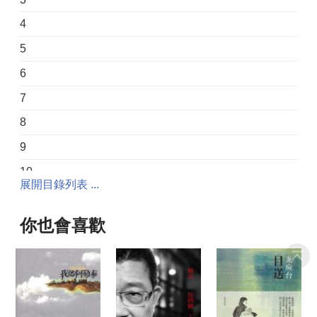
4
5
6
7
8
9
10
展開目錄列表 ...
那些從來沒人見過的風景：烏托邦的旅行線路圖
你也會喜歡
引子
第一站：柏拉圖的《理想國》
第二站：托馬斯·莫爾的《烏托邦》
第三站：德尼·維拉斯的《塞瓦蘭人的歷史》