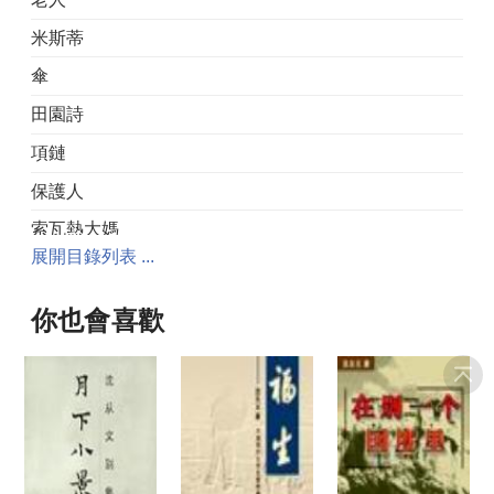
米斯蒂
傘
田園詩
項鏈
保護人
索瓦熱大媽
展開目錄列表 ...
乞丐
小酒桶
你也會喜歡
夏莉
奧爾坦絲王后
散步
博尼法斯老爹揭發的罪案