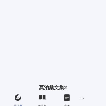
莫泊桑文集2