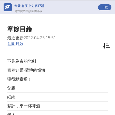
安裝 有度中文 客戶端
下載
更方便的閱讀圖書小說
章節目錄
最近更新
2022-04-25 15:51
墓園野妓
不足為奇的悲劇
泰奧迪爾·薩博的懺悔
獲得勳章啦！
父親
細繩
夥計，來一杯啤酒！
老人