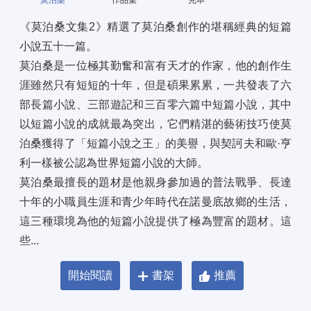
莫泊桑
作品集
完本
《莫泊桑文集2》精選了莫泊桑創作的堪稱經典的短篇
小說五十一篇。 
莫泊桑是一位極其勤奮和富有天才的作家，他的創作生
涯雖然只有短短的十年，但是碩果累累，一共發表了六
部長篇小說、三部遊記和三百零六篇中短篇小說，其中
以短篇小說的成就最為突出，它們精湛的藝術技巧使莫
泊桑獲得了「短篇小說之王」的美譽，與契訶夫和歐·亨
利一樣被公認為世界短篇小說的大師。 
莫泊桑最擅長的題材是他親身參加過的普法戰爭、長達
十年的小職員生涯和青少年時代在諾曼底故鄉的生活，
這三種環境為他的短篇小說提供了極為豐富的題材。這
些...
開始閱讀
書架
推薦