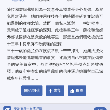
柯熙·卓安
驚悚懸疑
完本
薩拉和詹妮弗曾因為一次意外車禍遭受身心創傷。為避
免再次受害，她們便用往後多年的時間去研究並記錄可
能遇到的種種危險。然而一個私人派對，一輛計程車，
竟開啟了通往噩夢的深淵。此後整整三年，薩拉和詹妮
弗都被囚禁在監獄般的地窖里，那些是她們獲救後的這
十三年中從來所不敢觸碰的記憶…… 
三十一歲的薩拉仍在恢複常軌上苦苦掙扎，她無法接受
詹妮弗未能逃離地窖的事實，逐漸把自己封閉在設備齊
全的完美繭室中。然而誘拐她們的兇手傑克即將被假
釋，他從牢中寄出的綿里藏針的信件逼迫她面對自己深
藏多年的恐懼……
開始閱讀
書架
推薦
安裝 有度中文 客戶端
下載