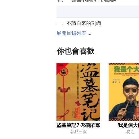
一、不請自來的刺蝟
展開目錄列表 ...
四、易數三式
七、有內鬼
你也會喜歡
十、蚯蚓傳信
一、蜂蜜的妙用
四、「梅花會」來訪
一、死而復生的「田二嫂」
盜墓筆記7·邛籠石影
我是個大
四、五壩頭全身而退
南派三叔
易之