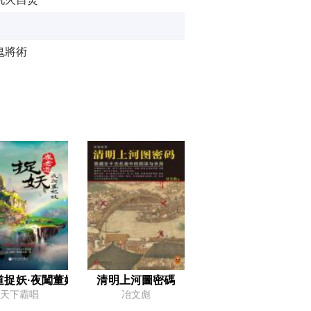
鬼將術
牆上的燈籠
明日斬內鬼
一個賭徒的蛻變
祖爺的心機
道捉妖·夜闖董妃墳
清明上河圖密碼
給馮玉祥看面相
天下霸唱
冶文彪