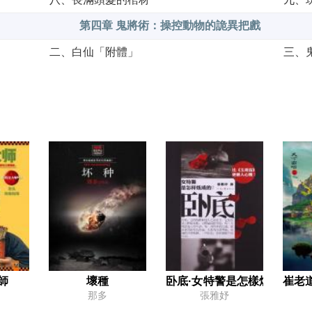
第四章 鬼將術：操控動物的詭異把戲
二、白仙「附體」
三、
五、左詠禪現身
六、
八、知人知面也知心
九、
第五章 四大算命門派的驚天內幕
二、四壩頭的歸屬
三、
五、祖爺下落不明
第六章 日本人的易學研究
二、現代「扎飛術」
三、
師
壞種
卧底·女特警是怎樣煉成的？
崔老
五、密會梅玄子
六、
那多
張雅妤
第七章 請君入甕：精妙絕倫的八卦城