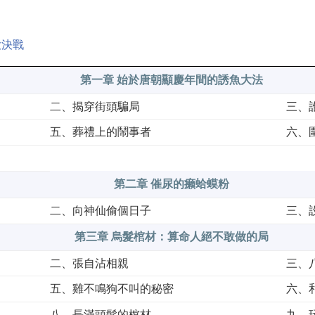
大決戰
第一章 始於唐朝顯慶年間的誘魚大法
二、揭穿街頭騙局
三、
五、葬禮上的鬧事者
六、
第二章 催尿的癩蛤蟆粉
二、向神仙偷個日子
三、
第三章 烏髮棺材：算命人絕不敢做的局
二、張自沾相親
三、
五、雞不鳴狗不叫的秘密
六、
八、長滿頭髮的棺材
九、