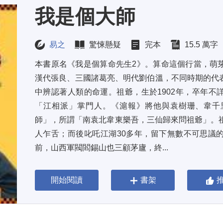
我是個大師
易之
驚悚懸疑
完本
15.5 萬字
本書原名《我是個算命先生2》。算命這個行當，萌
漢代張良、三國諸葛亮、明代劉伯溫，不同時期的代
中辨認著人類的命運。祖爺，生於1902年，卒年不
「江相派」掌門人。《滬報》將他與袁樹珊、韋千
師」，所謂「南袁北韋東樂吾，三仙歸來問祖爺」。祖
人乍舌；而後叱吒江湖30多年，留下無數不可思議
前，山西軍閥閻錫山也三顧茅廬，終...
開始閱讀
書架