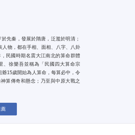
芽於先秦，發展於隋唐，泛濫於明清；
表人物，都在手相、面相、八字、八卦
詳，民國時期名震大江南北的算命群體
里、徐樂吾並稱為「民國四大算命宗
爺15歲開始為人算命，每算必中，令
的神算傳奇和懸念；乃至與中原大戰之
推薦