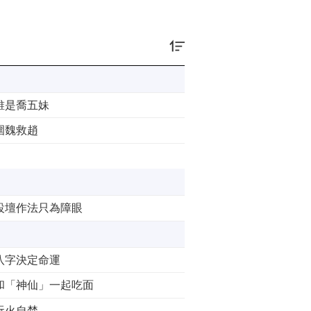
誰是喬五妹
圍魏救趙
設壇作法只為障眼
八字決定命運
和「神仙」一起吃面
玩火自焚