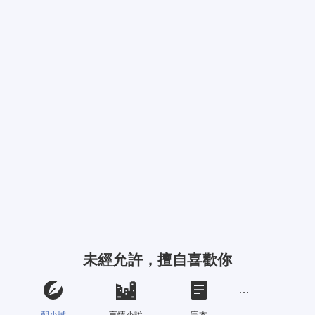
未經允許，擅自喜歡你