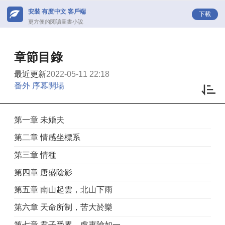
安裝 有度中文 客戶端
下載
更方便的閱讀圖書小說
章節目錄
最近更新
2022-05-11 22:18
番外 序幕開場
第一章 未婚夫
第二章 情感坐標系
第三章 情種
第四章 唐盛陰影
第五章 南山起雲，北山下雨
第六章 天命所制，苦大於樂
第七章 君子受累，處夷險如一