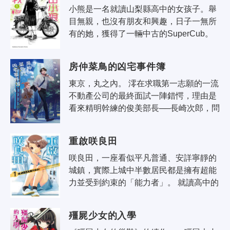
小熊是一名就讀山梨縣高中的女孩子。舉
目無親，也沒有朋友和興趣，日子一無所
有的她，獲得了一輛中古的SuperCub。
初次騎機車上學、沒油、繞路而行──光是
這樣的小事，就令她有種稍稍進行了一
房仲菜鳥的凶宅事件簿
場..
東京，丸之內。 澪在求職第一志願的一流
不動產公司的最終面試一陣錯愕，理由是
看來精明幹練的俊美部長──長崎次郎，問
了她一個極為簡單的問題：「在場的面試
官有幾個人？」正確答案是三個人。..
重啟咲良田
咲良田，一座看似平凡普通、安詳寧靜的
城鎮，實際上城中半數居民都是擁有超能
力並受到約束的「能力者」。 就讀高中的
淺井惠和春埼美空，正是官方嚴密控管的
對象，因為淺井與春埼合作的「重啟..
殭屍少女的入學