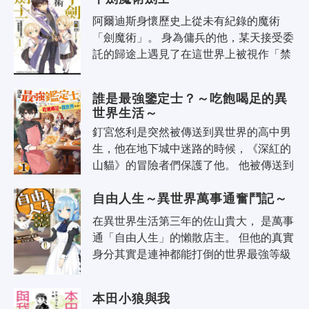
阿爾迪斯身懷歷史上從未有紀錄的魔術
「劍魔術」。 身為傭兵的他，某天接受委
託的歸途上遇見了在這世界上被視作「禁
忌之子」的一對「雙子」少女。 阿爾迪斯
藏匿身體衰弱的少女，並悄悄撫養兩..
誰是最強鑒定士？～吃飽喝足的異
世界生活～
釘宮悠利是突然被傳送到異世界的高中男
生，他在地下城中迷路的時候，《深紅的
山貓》的冒險者們保護了他。 他被傳送到
異世界時獲得了鑒定類的最強技能【神之
自由人生～異世界萬事通奮鬥記～
瞳】，但他卻一副無關緊要的樣子！..
在異世界生活第三年的佐山貴大， 是萬事
通「自由人生」的懶散店主。 但他的真實
身分其實是連神都能打倒的世界最強等級
封頂者！ 生性懶惰卻又無法放下有困難的
人不管的貴大， 又是懲治惡德..
本田小狼與我