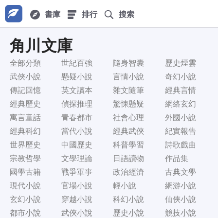
書庫
排行
搜索
角川文庫
全部分類
世紀百強
隨身智囊
歷史煙雲
武俠小說
懸疑小說
言情小說
奇幻小說
傳記回憶
英文讀本
雜文隨筆
經典言情
經典歷史
偵探推理
驚悚懸疑
網絡玄幻
寓言童話
青春都市
社會心理
外國小說
經典科幻
當代小說
經典武俠
紀實報告
世界歷史
中國歷史
科普學習
詩歌戲曲
宗教哲學
文學理論
日語讀物
作品集
國學古籍
戰爭軍事
政治經濟
古典文學
現代小說
官場小說
輕小說
網游小說
玄幻小說
穿越小說
科幻小說
仙俠小說
都市小說
武俠小說
歷史小說
競技小說