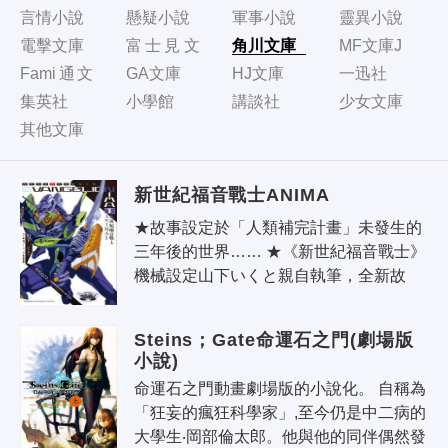
言情小說
懸疑小說
軍事小說
靈異小說
電擊文庫
富士見文
角川文庫
MF文庫J
庫
Fami通文
GA文庫
HJ文庫
一迅社
庫
集英社
小學館
講談社
少女文庫
其他文庫
新世紀福音戰士ANIMA
★故事設定於「人類補完計畫」未發生的
三年後的世界…… ★《新世紀福音戰士》
機械設定山下いくと親自執筆，全新故
事、機體充滿魅力！ 這是「人類補完計
畫」遭到碇真嗣阻止的世界…… 昔日的特
Steins；Gate命運石之門(劇場版
務..
小說)
命運石之門動畫劇場版的小說化。 自稱為
「狂妄的瘋狂科學家」,至今仍是中二病的
大學生‧岡部倫太郎。他與他的同伴偶然發