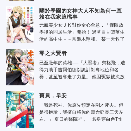
明了能送往過去的郵件D-MAIL。由此所引
關於學園的女神大人不知為何一直
起的，是即使多次過去改變（世界..
賴在我家這檔事
元氣美少女ＪＫ對你全心全意，「僅限放
學後的同居生活」開始！ 過著自甘墮落生
活的高中生－－常盤木翔和。 某一天救了
餓肚子的同學年治癒系美少女－－若宮
零之大賢者
凜，而以此為契機－－ 「我想要報..
已至壯年的英雄──『大賢者』齊格飛，遭
得力助手吉爾伯德以詭計剝奪地位和名
譽，甚至被奪走了力量。 他因冤獄被流放
至《不歸森林》，在命運指引下遇見瀕臨
死亡的吸血鬼少女。他犧牲自己，將鮮..
寶貝，早安
「我是死神。你原先預定在剛才死去。但
是很抱歉，我擅自將你的壽命延長三天左
右。」 夏日的醫院裡，一名身穿白色T恤
及迷你裙的少女，出現在住院的少年面