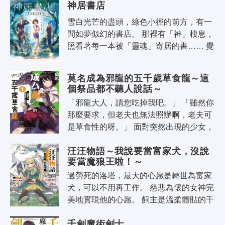
神居書店
雪白光芒的盡頭，綠色小徑的前方，有一
間如夢似幻的書店。 那裡有「神」棲息，
照看著每一本被「靈魂」寄居的書…… 覺
得世界上找不到容身之處的讀美，一直以
來都對拯救了自己的書心存感激，卻..
莫名成為邪龍的五千歲草食龍～這
個祭品都不聽人說話～
「邪龍大人，請您吃掉我吧。」 「雖然你
那麼要求，但老夫也無法照辦啊，老夫可
是草食性的呀。」 面對突然出現的少女，
老龍只感到一陣困惑。少女說要以自己的
汪汪物語～我說要當富家犬，沒說
靈魂作為代價，請求老夫協助殲滅..
要當魔狼王啦！～
過勞死的洛塔，最大的心愿是轉世為富家
犬，可以不用再工作。 慈悲為懷的女神完
美地實現他的心愿。 飼主是溫柔體貼的千
金大小姐，每天享受美味食物以及午覺睡
千劍魔術劍士
到飽的幸福生活。 然而，某一天..