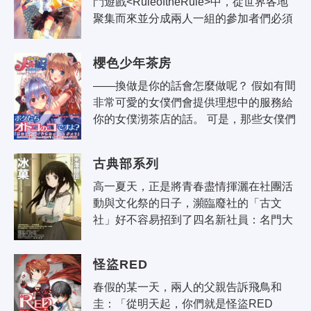
鬥遊戲<RuleoftheRule>中，從世界各地
聚集而來並分成兩人一組的參加者們必須
一邊擊退作為『防禦人（Defender）』的
殺手集團，一邊在限定時間內解決困難的
櫻色少年茶房
事..
——換做是你的話會怎麼做呢？ 假如有間
非常可愛的女僕們會提供理想中的服務給
你的女僕沏茶店的話。 可是，那些女僕們
—— 其實是「男孩子」的話…… 懷著各
種各樣的想法，今天也換裝成為「女孩..
古典部系列
高一夏天，正是將青春盡情揮灑在社團活
動與文化祭的日子，瀕臨廢社的「古文
社」好不容易招到了四名新社員：名門大
小姐——千反田、雜學王——里志、毒舌
女——摩耶花，以及人生是灰色的節能少
怪盜RED
年——奉..
春假的某一天，兩人的父親告訴飛鳥和
圭：「從明天起，你們就是怪盜RED