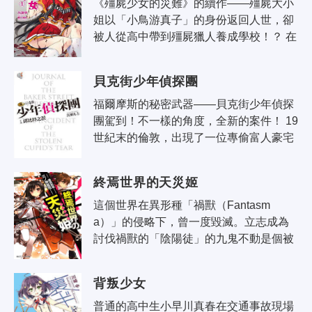
《殭屍少女的災難》的續作——殭屍大小
姐以「小鳥游真子」的身份返回人世，卻
被人從高中帶到殭屍獵人養成學校！？ 在
超凡脫俗的侍女，也就是我艾瑪·V的協助
下，歐芙洛希妮大小姐以「小鳥游真子..
貝克街少年偵探團
福爾摩斯的秘密武器——貝克街少年偵探
團駕到！不一樣的角度，全新的案件！ 19
世紀末的倫敦，出現了一位專偷富人豪宅
的怪盜——黑薔薇，更甚而引發了一樁密
室殺人事件。正當倫敦市民人心惶惶，
終焉世界的天災姬
蘇..
這個世界在異形種「禍獸（Fantasm
a）」的侵略下，曾一度毀滅。立志成為
討伐禍獸的「陰陽徒」的九鬼不動是個被
稱作災害的問題少年。在某日的討伐中，
九鬼的異能暴走，一位少女阻止了他的暴
背叛少女
走，..
普通的高中生小早川真春在交通事故現場