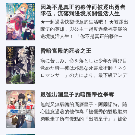
前。 死神有固定的「業績」，每個月..
因為不是真正的夥伴而被逐出勇者
隊伍，流落到邊境展開慢活人生
★一起過著快樂愜意的生活吧！ ★被踢出
隊伍的英雄，與公主一起度過幸福美滿的
邊境慢活人生！ 「你不是真正的夥伴─
─」 英雄雷德跟不上最前線的戰鬥，遭到
昏暗宮殿的死者之王
隊友賢者屏除在戰力之外，被踢出了勇..
病に苦しみ、命を落とした少年が再び目
覚めた時―彼は邪悪な死霊魔術師「ネク
ロマンサー」の力により、最下級アンデ
ッドと化していた。念願の自由な肉體を
手に入れ歓喜する少年エンドだが、す..
最強出涸皇子的暗躍帝位爭奪
無能又無氣魄的底層皇子・阿爾諾特。隨
心隨意過著的他作為「被優秀的雙胞胎弟
弟吸走了所有優點的『出涸皇子』」被帝
國眾人輕視，但皇子們的帝位爭奪變得激
烈，面對危機迫近，他終於決意認真起..