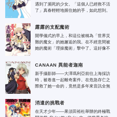
遇到了瀕死的少女。「這個人已經救不活
了」真春輕輕地握住她的手，如此想到。
然而時過不久，意想不到的事情發生
了……。少女柚木作為轉校生，再次出現
露露的支配魔術
在了..
開學儀式的早上，和這位被稱為「世界災
難的魔女」的她邂逅的我。在不經意間被
她的魔術「理操魔術」擊中了。這好像不
是什麼普通的事情吧！所以不管怎麼說，
怎麼會有「我是危險的人→要是有想法..
CANAAN 異能者迦南
新手攝影師——大澤瑪利亞前往上海採訪
時，被卷進一起離奇案件。在危急存亡之
際救了她一命的，竟然是多年來音訊全無
的好友——迦南！迦南正在追捕恐怖組織
「蛇」的首領，也就是她的死對頭——阿
消遣的挑戰者
爾法..
在天才少年——果須田裕杜舉辦的終極戰