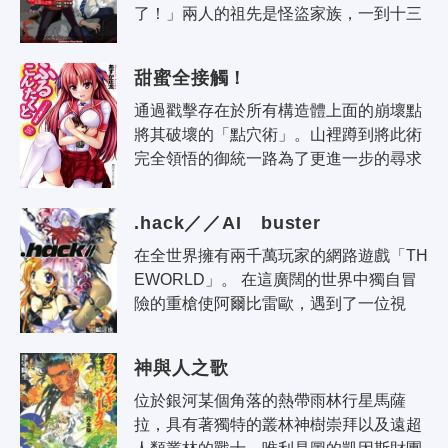
了！」兩人的祖先是怪盜家族，一到十三
歲就必須成為怪盜！並且，不知不覺中兩
人已經具備了難以置信的力量……IQ200
甜蜜全接觸！
的天才圭..
通過戳擊存在於所有構造體上面的崩壞點
將其破壞的「點穴術」。山裡蹲到將此術
完全領悟的御統一路為了更進一步的尋求
點穴術的奧義，轉學進入了鳴神學園。然
而剛剛到達學院，一路就受到了女子戰..
.hack／／AI buster
在全世界擁有兩千萬玩家的網路遊戲「TH
EWORLD」。 在這廣闊的世界中獨自冒
險的重槍使阿爾比雷歐，遇到了一位視
覺、聽覺、以及對話功能都被關閉了的少
女，而一切的規則也從這時開始失效了！ 
神與人之歌
..
位於銀河某個角落的熱帶雨林行星馬薩
拉，具有著獨特的叢林神樹崇拜以及遠超