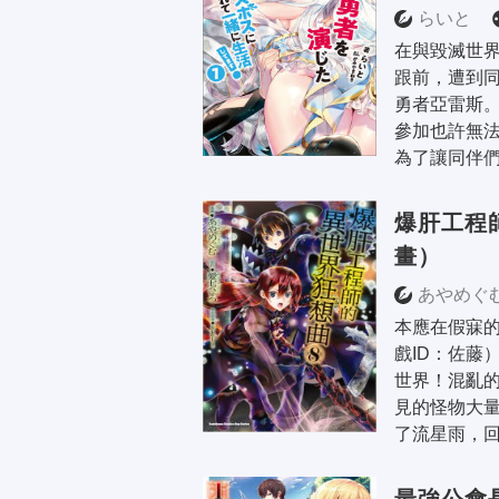
了！
らいと
在與毀滅世
跟前，遭到
勇者亞雷斯。
參加也許無法
為了讓同伴們
爆肝工程
畫）
あやめぐむ
本應在假寐的
戲ID：佐藤
世界！混亂
見的怪物大
了流星雨，回