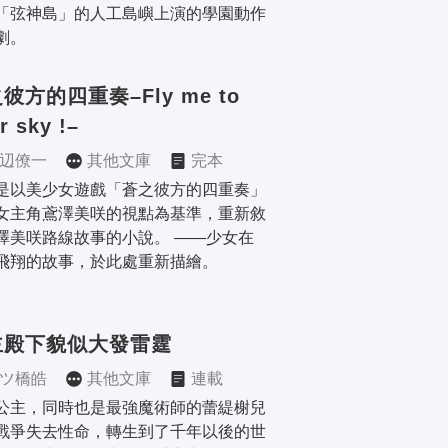
「弦神島」的人工島嶼上演的學園動作
劇。
彼方的四重奏–Fly me to 
r sky !–
辺僚一
其他文庫
完本
是以美少女遊戲「蒼之彼方的四重奏」
女主角鳶澤美咲的視點為基準，重新敘
澤美咲路線故事的小說。 ——少女在
飛翔的故事，於此處重新描繪。
主殿下貌似大發雷霆
ツ橋皓
其他文庫
連載
公主，同時也是最強魔術師的蕾緹榭兒
戰爭失去性命，轉生到了千年以後的世