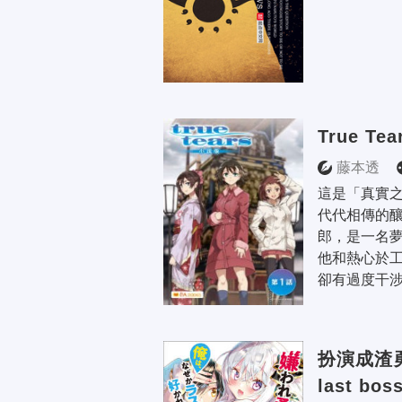
True Te
藤本透
這是「真實之
代代相傳的
郎，是一名
他和熱心於
卻有過度干涉
扮演成渣
last b