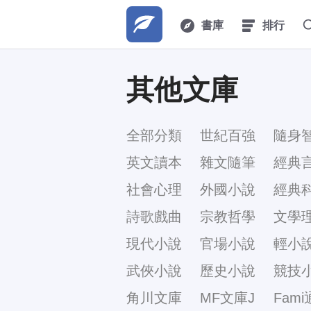
書庫
排行
其他文庫
全部分類
世紀百強
隨身
英文讀本
雜文隨筆
經典
社會心理
外國小說
經典
詩歌戲曲
宗教哲學
文學
現代小說
官場小說
輕小
武俠小說
歷史小說
競技
角川文庫
MF文庫J
Fami