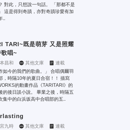
？ 對此，只想說一句話。 「那都不是
」 這是得到奇蹟，亦對奇蹟珍愛有加
..
RI TARI~既是萌芽 又是照耀 
時歌唱~
本昌和
其他文庫
連載
作如今的我們的歌曲。」 合唱偶爾羽
部，時隔10年的夏日合宿！！ 描寫
.WORKS的動畫作品《TARITARI》的
後的後日談小說。 畢業之後，時隔五
次集中的白浜坂高中合唱部的五..
rlasting
宮九時
其他文庫
連載