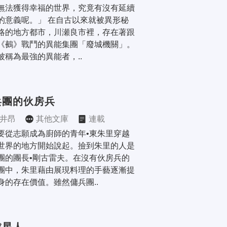
無法獲得幸福的世界，究竟有沒有延續
的意義呢。」 在自古以來就被異形秘
略的地方都市，川瀬良市裡，存在著跟
《鵺》戰鬥的異能集團「廢城機關」。 
被稱為最強的異能者，..
兵團的伙房兵
井昂
其他文庫
連載
要從志願成為廚師的青年•東朱里穿越
世界的地方開始說起。撿到朱里的人是
團的團長•剛古雷夫。在沒有伙房兵的
團中，朱里藉由展現料理的手藝逐漸提
身的存在價值。雖然傭兵團..