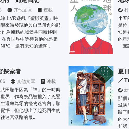
長的一周建國記
地
る
其他文庫
連載
村
線上VR遊戲『聖殿英靈』時
小五
，醒來時發現他與自己所創的部
是位
及作為據點的城堡共同轉移到
知道
 在異世界中等待著他的是擁
的星
NPC，還有未知的遼闊..
「無
宮探索者
夏日
／Tr
66
其他文庫
連載
生武田順平因為「神」的一時興
新
異世界，作為祭品被推入了兇惡
那個
在生還率為零的怪物迷宮內，順
城邊
的覺悟，但他想出了起死回生的
躍了
往迷宮活路的最..
的大
和我