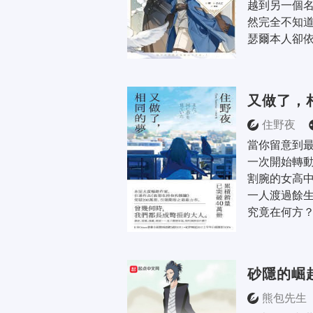
越到另一個
然完全不知
瑟爾本人卻依
又做了，
住野夜
當你留意到最
一次開始轉動
割腕的女高中
一人渡過餘生
究竟在何方？
砂隱的崛
熊包先生