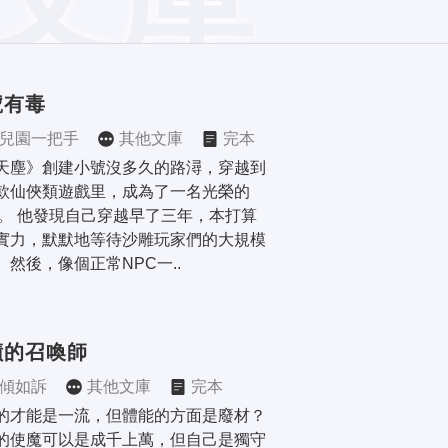
號有毒
兒園一把手
其他文庫
完本
天塵》創建小號沒多久的路潯，穿越到
款仙俠類遊戲里，成為了一名光榮的
C。 他發現自己穿越早了三年，本打算
實力，默默地等待沙雕玩家們的大規模
。然後，像個正常NPC一..
蹟的召喚師
傾如訴
其他文庫
完本
的才能是一流，但體能的方面是廢材？ 
的使魔可以是成千上萬，但自己是獨守