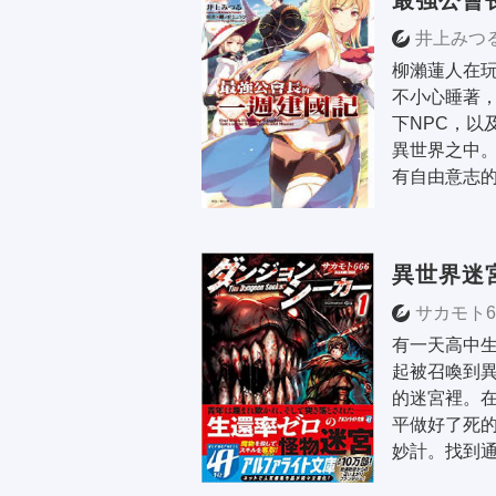
最強公會
井上みつ
柳瀨蓮人在玩
不小心睡著
下NPC，以
異世界之中。
有自由意志的
異世界迷
サカモト6
有一天高中
起被召喚到
的迷宮裡。
平做好了死
妙計。找到通