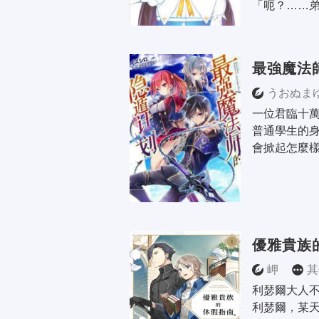
「呃？……弟
最強魔法
うおぬま
一位君臨十
普通學生的
會掀起怎麼樣的
優雅貴族
岬
其
利瑟爾大人不
利瑟爾，某