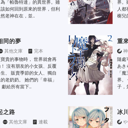
名為「帕魯特達」的異世界。雖
界。
道該如何回到原來的世界，但利
人都
然老神在在，並..
榭兒
相同的夢
重
其他文庫
完本
神
寶貴的事物時， 世界就會再
隨處
！ 沒有朋友的小女孩、反覆
あき
生、 販賣季節的女人、獨自
「魔
的老奶奶。 她們的「幸福」
界。
 獻給所有當下..
子，
起之路
冰
其他文庫
連載
や