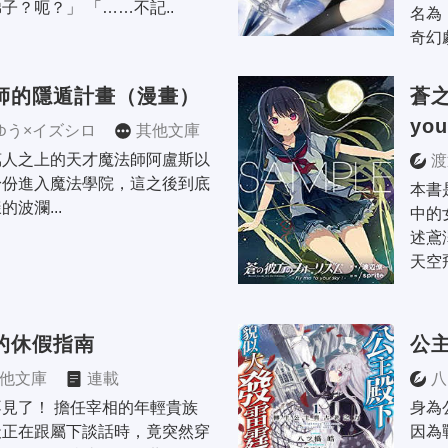
子？呃？」 「……不記..
名為
奇幻
師的隱遁計畫（漫畫）
蒼之
you
ゆう×イズシロ
其他文庫
連載
萬人之上的天才魔法師阿盧斯以
渡
身份進入魔法學院，這之後到底
本書
波瀾...
中的
述鳶
天空
的休假指南
公
他文庫
連載
八
見了！ 擔任宰相的年輕貴族
身為
天正在跟屬下談話時，竟突然穿
因為