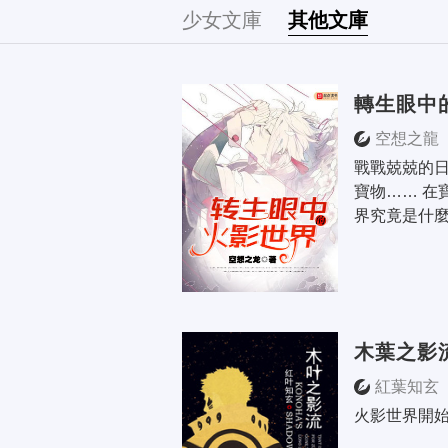
文庫
少女文庫
其他文庫
轉生眼中
空想之龍
戰戰兢兢的
寶物…… 在
界究竟是什
木葉之影
紅葉知玄
火影世界開