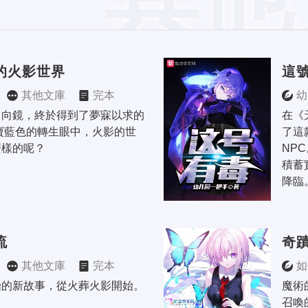
的火影世界
這
其他文庫
完本
幼
日向鏡，終於得到了夢寐以求的
在《
寶藍色的轉生眼中，火影的世
了這
麼樣的呢？
NP
積蓄
降臨
流
奇
其他文庫
完本
如
始的新故事，從火葬火影開始。
魔術
召喚