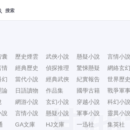
搜索
智囊
歷史煙雲
武俠小說
懸疑小說
言情小
言情
經典歷史
偵探推理
驚悚懸疑
網絡玄
科幻
當代小說
經典武俠
紀實報告
世界歷
理論
日語讀物
作品集
國學古籍
戰爭軍
說
網游小說
玄幻小說
穿越小說
科幻小
其他
小說
言情小說
懸疑小說
軍事小說
靈異小
通
GA文庫
HJ文庫
一迅社
集英社