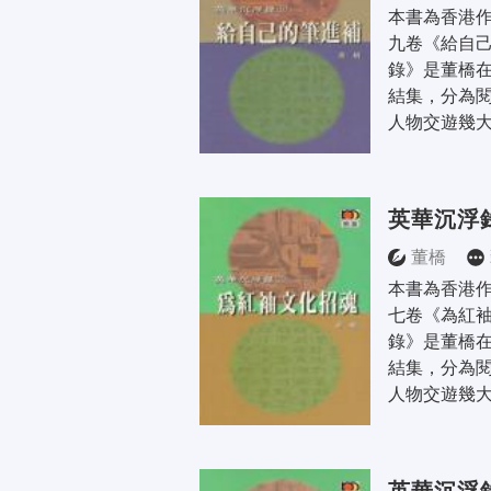
本書為香港
九卷《給自己
錄》是董橋
結集，分為
人物交遊幾大
英華沉浮
董橋
本書為香港
七卷《為紅袖
錄》是董橋
結集，分為
人物交遊幾大