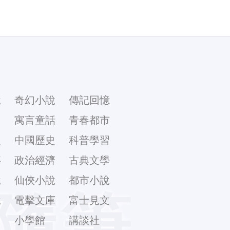
說
奇幻小說
傳記回憶
幻
寓言童話
青春都市
史
中國歷史
科普學習
事
政治經濟
古典文學
說
仙俠小說
都市小說
隨筆
說
電擊文庫
富士見文
庫
小學館
講談社