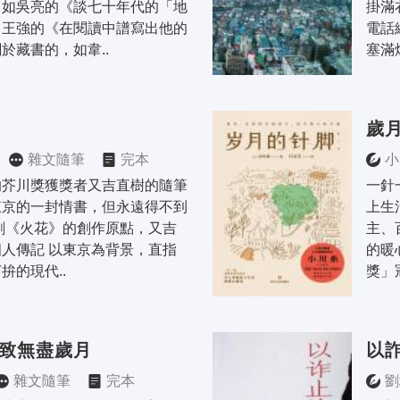
，如吳亮的《談七十年代的「地
掛滿
，王強的《在閱讀中譜寫出他的
電話
於藏書的，如韋..
塞滿
歲
雜文隨筆
完本
小
的芥川獎獲獎者又吉直樹的隨筆
一針
東京的一封情書，但永遠得不到
上生
劇《火花》的創作原點，又吉
主、
人傳記 以東京為背景，直指
的暖
拚的現代..
獎」冠
·致無盡歲月
以
雜文隨筆
完本
劉