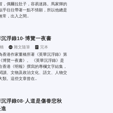
冒，偶爾拉肚子，容易迷路。馬家輝的
似乎往往帶著一點不情願，所以他總是
無常，出入之間..
沉浮錄10·博覽一夜書
橋
雜文隨筆
完本
為香港作家董橋所著《英華沉浮錄》第
《博覽一夜書》。 《英華沉浮錄》是
在香港《明報》撰寫的專欄文字結集，
閱讀、文物及政治文化、語文、人物交
大類。這些文章曾在..
沉浮錄08·人道是傷眷悲秋
長進