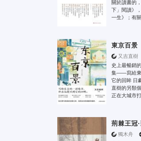
關於讀書的
下」閱讀》
一生》；有關
東京百景
又吉直樹
史上最暢銷
集——寫給
它的回眸 日
直樹的另類個
正在大城市打
荊棘王冠
獨木舟