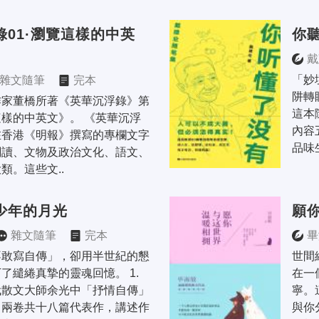
錄01·瀏覽這樣的中英
你
戴
「妙
雜文隨筆
完本
阱轉
作家董橋所著《英華沉浮錄》第
這本
樣的中英文》。 《英華沉浮
內容
在香港《明報》撰寫的專欄文字
品味
閱讀、文物及政治文化、語文、
類。這些文..
少年的月光
願
雜文隨筆
完本
畢
不敢寫自傳」，卻用半世紀的懇
世間
了繾綣真摯的靈魂回憶。 1. 
在一
代散文大師余光中「抒情自傳」
寧。
」兩卷共十八篇代表作，講述作
與你