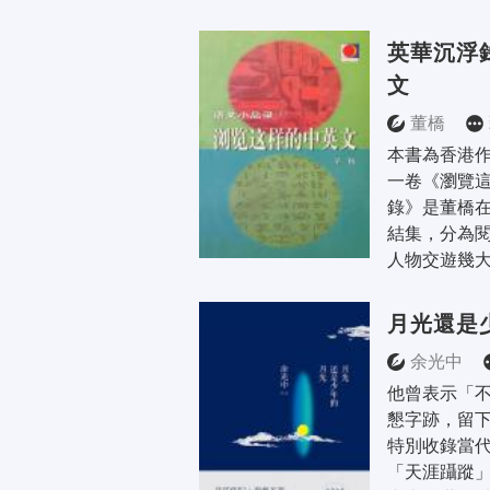
英華沉浮
文
董橋
本書為香港
一卷《瀏覽這
錄》是董橋
結集，分為
人物交遊幾大
月光還是
余光中
他曾表示「
懇字跡，留下
特別收錄當
「天涯躡蹤