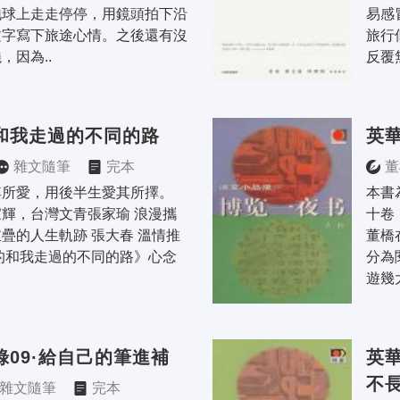
地球上走走停停，用鏡頭拍下沿
易感
文字寫下旅途心情。之後還有沒
旅行
，因為..
反覆
和我走過的不同的路
英華
雜文隨筆
完本
董
所愛，用後半生愛其所擇。 
本書
輝，台灣文青張家瑜 浪漫攜
十卷
疊的人生軌跡 張大春 溫情推
董橋
的和我走過的不同的路》心念
分為
遊幾
錄09·給自己的筆進補
英華
不
雜文隨筆
完本