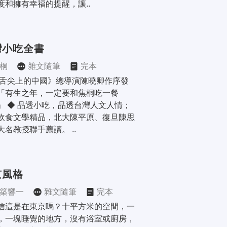
度和擁有幸福的提醒，讓..
灣小吃全書
桐
雜文隨筆
完本
《舌尖上的中國》總導演陳曉卿作序發
「有生之年，一定要和焦桐吃一餐
」 ◆ 品透小吃，品透台灣人文人情；
飲食文學精品，北大陳平原、復旦陳思
大名教授聯手薦讀。 ..
京風格
築響一
雜文隨筆
完本
信這是在東京嗎？十平方米的空間，一
，一塊睡覺的地方，沒有浴室或廚房，