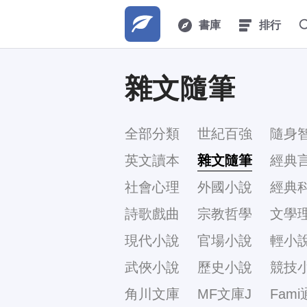
書庫
排行
雜文隨筆
全部分類
世紀百強
隨身
英文讀本
雜文隨筆
經典
社會心理
外國小說
經典
詩歌戲曲
宗教哲學
文學
現代小說
官場小說
輕小
武俠小說
歷史小說
競技
角川文庫
MF文庫J
Fami