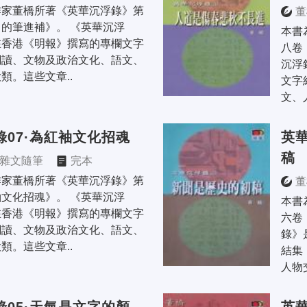
作家董橋所著《英華沉浮錄》第
董
的筆進補》。 《英華沉浮
本書
在香港《明報》撰寫的專欄文字
八卷
閱讀、文物及政治文化、語文、
沉浮
類。這些文章..
文字
文、
錄07·為紅袖文化招魂
英華
稿
雜文隨筆
完本
作家董橋所著《英華沉浮錄》第
董
文化招魂》。 《英華沉浮
本書
在香港《明報》撰寫的專欄文字
六卷
閱讀、文物及政治文化、語文、
錄》
類。這些文章..
結集
人物