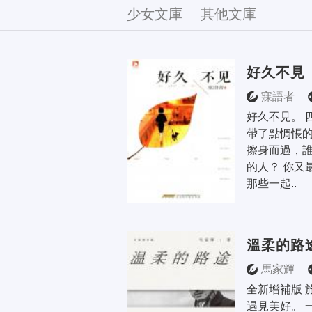
文庫
少女文庫
其他文庫
好久不見
寐語者
好久不見。 
帶了點惆悵的
擦身而過，
的人？ 你又
那些一起..
溫柔的路
馬家輝
全新增補版 
遇見美好。 