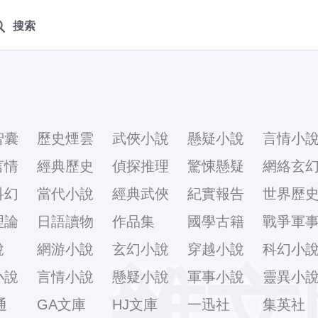
搜索
智囊
歷史煙雲
武俠小說
懸疑小說
言情小
言情
經典歷史
偵探推理
驚悚懸疑
網絡玄
科幻
當代小說
經典武俠
紀實報告
世界歷
理論
日語讀物
作品集
國學古籍
戰爭軍
說
網游小說
玄幻小說
穿越小說
科幻小
雜文
小說
言情小說
懸疑小說
軍事小說
靈異小
通
GA文庫
HJ文庫
一迅社
集英社