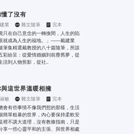
聽懂了沒有
建業
雜文隨筆
完本
境只在自己意念的一轉換間，人生的陷
眼就成為人生的福地。」——戴建業 
隨筆集精選戴教授的八十篇隨筆，所談
五彩紛呈：從愛情婚姻到前塵舊夢，從
生活到人物剪影，從社..
你與這世界溫暖相擁
淑敏
雜文隨筆
完本
總會有些事情不像我們想的那樣，生活
個簡單粗暴的世界，內心要保持柔軟安
這裡不講大道理，沒有教條指南，只是
分享一些心靈平和的主張、與世界相處