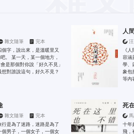
人
雜文隨筆
完本
汪
四個字，說出來，是溫暖里又
《人
吧。 某一天，某一個地方，
容涵
誰會是那個對你說「好久不見」
學、
最想對誰說這句，好久不見？ 
象包
等內
途
死
雜文隨筆
完本
馬
旅行是為了迷路，迷路是為了
十年
一個男子，一個女子，一個女
飛，