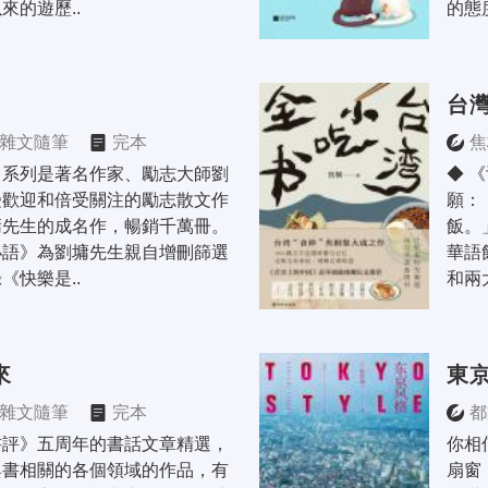
來的遊歷..
的態
台
雜文隨筆
完本
焦
》系列是著名作家、勵志大師劉
◆ 
受歡迎和倍受關注的勵志散文作
願：
先生的成名作，暢銷千萬冊。 
飯。
小語》為劉墉先生親自增刪篩選
華語
《快樂是..
和兩
來
東
雜文隨筆
完本
都
書評》五周年的書話文章精選，
你相
與書相關的各個領域的作品，有
扇窗