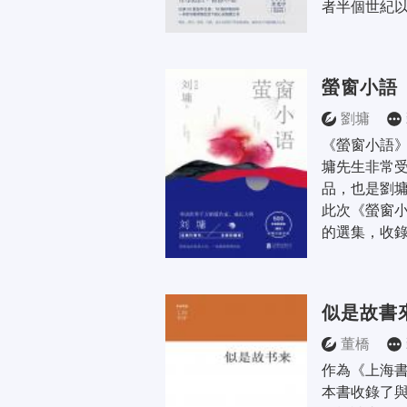
者半個世紀以
螢窗小語
劉墉
《螢窗小語
墉先生非常
品，也是劉墉
此次《螢窗
的選集，收錄
似是故書
董橋
作為《上海
本書收錄了