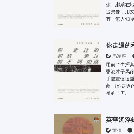
孩，繼續在
途景像，用
有，無人知曉
你走過的
馬家輝
用前半生擇其
香港才子馬家
手描畫慢慢重
薦 《你走過
是的「再..
英華沉浮
董橋