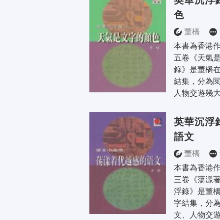
英華沉浮
色
董橋
本書為香港
五卷《天氣是
錄》是董橋
結集，分為
人物交遊幾大
英華沉浮
語文
董橋
本書為香港
三卷《蕩漾著
浮錄》是董
字結集，分
文、人物交遊