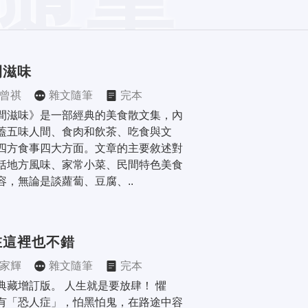
間滋味
曾祺
雜文隨筆
完本
間滋味》是一部經典的美食散文集，內
蓋五味人間、食肉和飲茶、吃食與文
四方食事四大方面。文章的主要敘述對
括地方風味、家常小菜、民間特色美食
容，無論是談蘿蔔、豆腐、..
在這裡也不錯
家輝
雜文隨筆
完本
典藏增訂版。 人生就是要放肆！ 懼
有「恐人症」，怕黑怕鬼，在路途中容