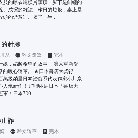
衣服的晾衣繩橫貫頭頂，腳下是糾纏的
線、成摞的雜誌、昨日的垃圾，桌上是
煙頭的煙灰缸、喝了一半..
月的針腳
川糸
雜文隨筆
完本
一線，編製希望的故事。 讓人重新愛
活的暖心隨筆。 ★日本書店大獎得
百萬級銷量日本治癒系代表作家小川糸
心人氣新作！ 蟬聯兩屆日本「書店大
軍！日本700..
詐止詐
墉
雜文隨筆
完本