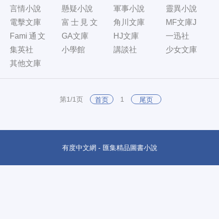
言情小說
懸疑小說
軍事小說
靈異小說
電擊文庫
富士見文
角川文庫
MF文庫J
庫
Fami通文
GA文庫
HJ文庫
一迅社
庫
集英社
小學館
講談社
少女文庫
其他文庫
第1/1页
1
首页
尾页
有度中文網 - 匯集精品圖書小說