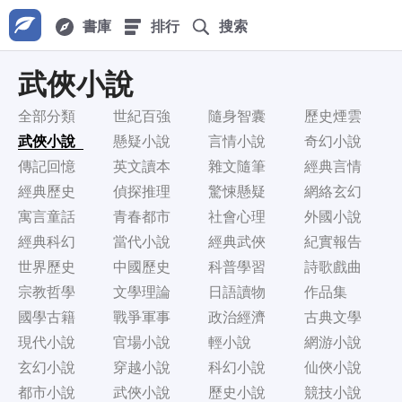
書庫
排行
搜索
武俠小說
全部分類
世紀百強
隨身智囊
歷史煙雲
武俠小說
懸疑小說
言情小說
奇幻小說
傳記回憶
英文讀本
雜文隨筆
經典言情
經典歷史
偵探推理
驚悚懸疑
網絡玄幻
寓言童話
青春都市
社會心理
外國小說
經典科幻
當代小說
經典武俠
紀實報告
世界歷史
中國歷史
科普學習
詩歌戲曲
宗教哲學
文學理論
日語讀物
作品集
國學古籍
戰爭軍事
政治經濟
古典文學
現代小說
官場小說
輕小說
網游小說
玄幻小說
穿越小說
科幻小說
仙俠小說
都市小說
武俠小說
歷史小說
競技小說