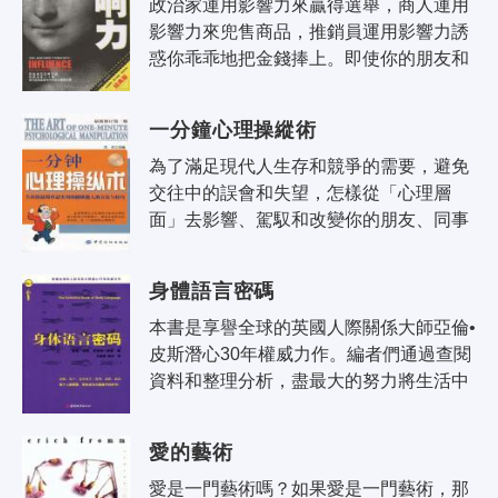
政治家運用影響力來贏得選舉，商人運用
影響力來兜售商品，推銷員運用影響力誘
惑你乖乖地把金錢捧上。即使你的朋友和
家人，不知不覺之間，也會把影響力用到
你的身上。但到底是為什麼，當一個要..
一分鐘心理操縱術
為了滿足現代人生存和競爭的需要，避免
交往中的誤會和失望，怎樣從「心理層
面」去影響、駕馭和改變你的朋友、同事
和部下是人們普遍關心的問題。本書利用
心理操縱的戰術，告訴你各種如何掌握
身體語言密碼
對..
本書是享譽全球的英國人際關係大師亞倫•
皮斯潛心30年權威力作。編者們通過查閱
資料和整理分析，盡最大的努力將生活中
常見的、重要的肢體語言展現給讀者，並
對肢體語言的動作、面部表情、眼神..
愛的藝術
愛是一門藝術嗎？如果愛是一門藝術，那