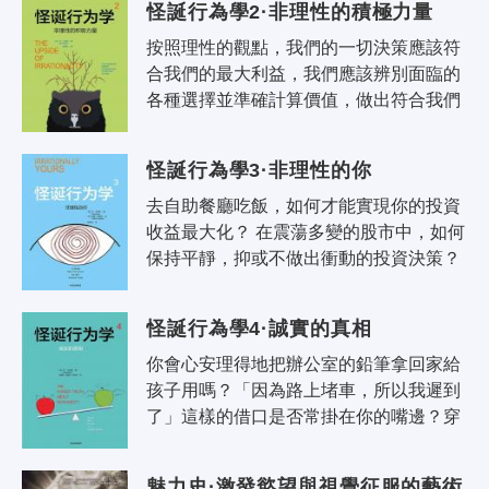
怪誕行為學2·非理性的積極力量
按照理性的觀點，我們的一切決策應該符
合我們的最大利益，我們應該辨別面臨的
各種選擇並準確計算價值，做出符合我們
最大利益的選擇。如果我們非常理性地做
到各種「應該」，那真的再好不過了。..
怪誕行為學3·非理性的你
去自助餐廳吃飯，如何才能實現你的投資
收益最大化？ 在震蕩多變的股市中，如何
保持平靜，抑或不做出衝動的投資決策？ 
有什麼好方法能幫助戒煙？ 能給人類的靈
魂定價嗎？ 花幾千美元買一塊..
怪誕行為學4·誠實的真相
你會心安理得地把辦公室的鉛筆拿回家給
孩子用嗎？「因為路上堵車，所以我遲到
了」這樣的借口是否常掛在你的嘴邊？穿
戴冒牌服飾會不知不覺降低我們的道德底
線嗎？面對金錢的誘惑，醫生、專家、..
魅力史·激發慾望與視覺征服的藝術