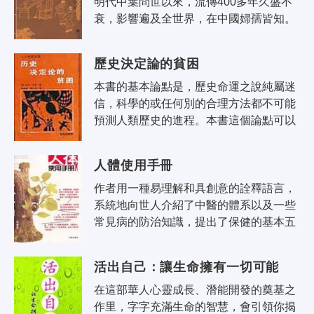
明代中葉問世以來，流傳400多年久盛不
衰，影響遍及全世界，在中國婦孺皆知。
《西遊記》中誰的消息最靈通？西天取經
的最佳人選的標準是什麼？是誰散布吃..
歷史決定論的貧困
本書的基本論點是，歷史命運之說純屬迷
信，科學的或任何別的合理方法都不可能
預測人類歷史的進程。本書這個論點可以
追溯到1919-1920年冬天。它的基本大綱
完成於1935年前後；1936年1月或2月，..
人體使用手冊
作者用一種易理解和具創意的詮釋語言，
系統地向世人介紹了中醫的體系以及一些
常見病的防治知識，提出了保健的基本五
項，簡單易行，有理有據。本書結合最現
代的資訊系統觀點、電腦軟硬體架構，..
活出自己：讓生命擁有一切可能
在這部華人心靈成長、潛能開發的奠基之
作里，字字充滿生命的智慧，會引領你揭