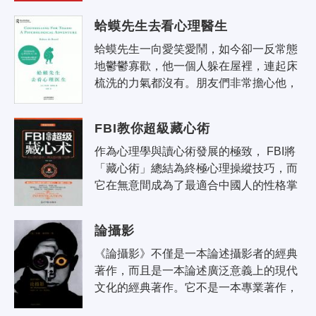
其奇異身世，如西方普遍使用的番茄醬..
蛤蟆先生去看心理醫生
蛤蟆先生一向愛笑愛鬧，如今卻一反常態
地鬱鬱寡歡，他一個人躲在屋裡，連起床
梳洗的力氣都沒有。朋友們非常擔心他，
建議他去做心理諮詢。在10次心理諮詢
中，蛤蟆在諮詢師蒼鷺的帶領下，勇敢
FBI教你超級藏心術
地..
作為心理學與讀心術發展的極致， FBI將
「藏心術」總結為終極心理操縱技巧，而
它在無意間成為了最適合中國人的性格掌
控術。中國人講究「喜怒不形於色」，推
崇有城府、有修養的人。藏心術則暗合..
論攝影
《論攝影》不僅是一本論述攝影者的經典
著作，而且是一本論述廣泛意義上的現代
文化的經典著作。它不是一本專業著作，
書中也沒有多少攝影術語，儘管有志於攝