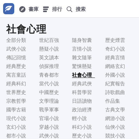
書庫
排行
搜索
社會心理
全部分類
世紀百強
隨身智囊
歷史煙雲
武俠小說
懸疑小說
言情小說
奇幻小說
傳記回憶
英文讀本
雜文隨筆
經典言情
經典歷史
偵探推理
驚悚懸疑
網絡玄幻
寓言童話
青春都市
社會心理
外國小說
經典科幻
當代小說
經典武俠
紀實報告
世界歷史
中國歷史
科普學習
詩歌戲曲
宗教哲學
文學理論
日語讀物
作品集
國學古籍
戰爭軍事
政治經濟
古典文學
現代小說
官場小說
輕小說
網游小說
玄幻小說
穿越小說
科幻小說
仙俠小說
都市小說
武俠小說
歷史小說
競技小說