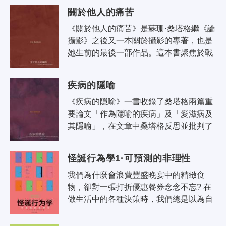
影者，應人手一冊。它的對象主要是知..
關於他人的痛苦
《關於他人的痛苦》是蘇珊·桑塔格繼《論
攝影》之後又一本關於攝影的專著，也是
她生前的最後一部作品。這本書聚焦於戰
爭攝影，探討影像反映出的人的痛苦與觀
者之間的關係。慘不忍睹的影像儘管..
疾病的隱喻
《疾病的隱喻》一書收錄了桑塔格兩篇重
要論文「作為隱喻的疾病」及「愛滋病及
其隱喻」，在文章中桑塔格反思並批判了
諸如結核病、愛滋病、癌症等如何在社會
的演繹中一步步隱喻化，從「僅僅是身..
怪誕行為學1·可預測的非理性
我們為什麼會浪費豐盛晚宴中的精緻食
物，卻對一張打折優惠餐券念念不忘? 在
做生活中的各種決策時，我們總是以為自
己正在做出明智的、理性的選擇。但是事
實真的是這樣嗎? 在本書中，丹·艾瑞..