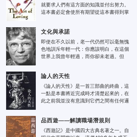
就要求人們有這方面的知識並付出努力。
這本書必定會使所有期望從這本書得到掌
握愛的藝術秘訣的讀者大失所望。恰恰相
反，這本書要告訴讀者，愛情不是一種..
文化與承諾
即使在不久以前，老一代仍然可以毫無愧
色地訓斥年輕一代：你應該明白，在這個
世界上我曾年輕過，而你卻未老過。但
是，現在的年輕一代卻能夠理直氣壯地回
答：在今天這個世界上，我是年輕的，
論人的天性
而..
《論人的天性》是一首三部曲的終曲，這
一點是本書將近完成時才清楚起來的，在
此之前我並沒有意識到它們之間有任何邏
輯聯繫。《昆蟲社會》（1971）一書的最
後一章題為：統一的社會生物學前景。..
品西遊——解讀職場潛規則
《西遊記》是中國四大古典名著之一。自