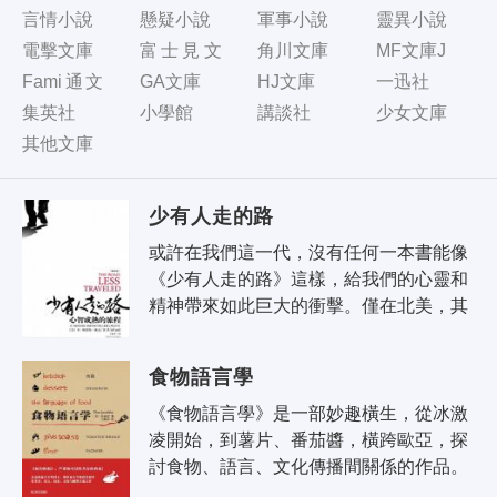
言情小說
懸疑小說
軍事小說
靈異小說
電擊文庫
富士見文
角川文庫
MF文庫J
庫
Fami通文
GA文庫
HJ文庫
一迅社
庫
集英社
小學館
講談社
少女文庫
其他文庫
少有人走的路
或許在我們這一代，沒有任何一本書能像
《少有人走的路》這樣，給我們的心靈和
精神帶來如此巨大的衝擊。僅在北美，其
銷售量就超過七百萬冊；被翻譯成二十三
種以上的語言；在《紐約時報》暢銷書..
食物語言學
《食物語言學》是一部妙趣橫生，從冰激
凌開始，到薯片、番茄醬，橫跨歐亞，探
討食物、語言、文化傳播間關係的作品。
一些日常生活的食材，從名稱就可以看出