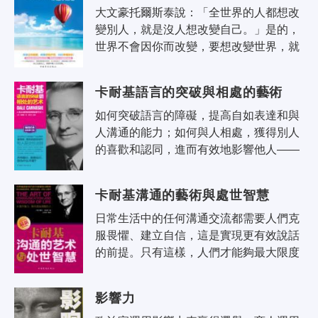
大文豪托爾斯泰說：「全世界的人都想改
變別人，就是沒人想改變自己。」是的，
世界不會因你而改變，要想改變世界，就
必須先改變自己。生活亦如一面鏡子，你
對著它笑，它也對著你笑；你對著它哭..
卡耐基語言的突破與相處的藝術
如何突破語言的障礙，提高自如表達和與
人溝通的能力；如何與人相處，獲得別人
的喜歡和認同，進而有效地影響他人——
這是每一個人面臨到的難題，不管你是個
生意人，還是政府官員；不管你是公司
卡耐基溝通的藝術與處世智慧
白..
日常生活中的任何溝通交流都需要人們克
服畏懼、建立自信，這是實現更有效說話
的前提。只有這樣，人們才能夠最大限度
地發揮自己的潛在能力，在各種場合下發
表恰當的講話，博得讚譽，贏得別人的..
影響力