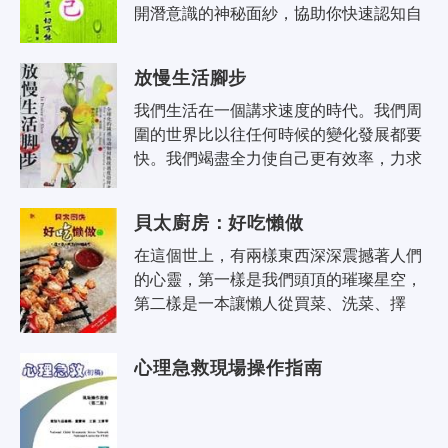
開潛意識的神秘面紗，協助你快速認知自
己、接納自己，清楚地覺察到蘊藏在內心
的無限潛能，轉煩惱為智慧，有效突破..
放慢生活腳步
我們生活在一個講求速度的時代。我們周
圍的世界比以往任何時候的變化發展都要
快。我們竭盡全力使自己更有效率，力求
每一天、每一小時、每一分鐘乃至每一秒
鐘能做更多的事情。掙扎在精疲力竭的..
貝太廚房：好吃懶做
在這個世上，有兩樣東西深深震撼著人們
的心靈，第一樣是我們頭頂的璀璨星空，
第二樣是一本讓懶人從買菜、洗菜、擇
菜、切菜、煎、炒、烹、炸之苦中解脫出
來的偷懶寶典！懶人坐南朝北，帶著挑
心理急救現場操作指南
剔..