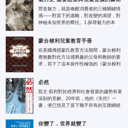
營造魅力，就是喚醒消費者的三種關鍵情
感——對當下的逃離，對改變的渴望，對
神秘未知世界的嚮往。1.探尋魅力的本
源：儘管魅力所呈現的形式不同，它所揭
露的始終是我們最真實的情感。魅力挖掘
蒙台梭利兒童教育手冊
了..
在美國傳授蒙氏教育方法期間，蒙台梭利
應無數對此方法感興趣的父母和教師的要
求，寫下了這本操作性極強的《蒙台梭利
兒童教育手冊》。本書向人們展示了在
「兒童之家」運用十分有效的教學用
必然
具，..
凱文·凱利對於經濟和社會發展的趨勢有著
深刻的見解。20年前，他的《失控》一
書，便已預見了當下幾乎所有的互聯網經
濟熱點概念，如：物聯網、雲計算、虛擬
現實、網路社區、大眾智慧、迭代等。..
你變了，世界就變了