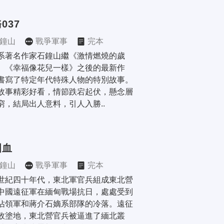
037
鐘山
戰爭軍事
完本
系著名作家石鐘山繼《激情燃燒的歲
、《幸福像花兒一樣》之後的最新作
書寫了特定年代特殊人物的特別故事。
故事精彩好看，情節跌宕起伏，懸念層
窮，結局出人意料，引人入勝..
國血
鐘山
戰爭軍事
完本
世紀四十年代，東北軍官兵組成東北營
中國遠征軍在緬甸戰場抗日，處處受到
佔領軍和蔣介石嫡系部隊的冷落。遠征
敗塗地，東北營官兵被逼進了緬北叢