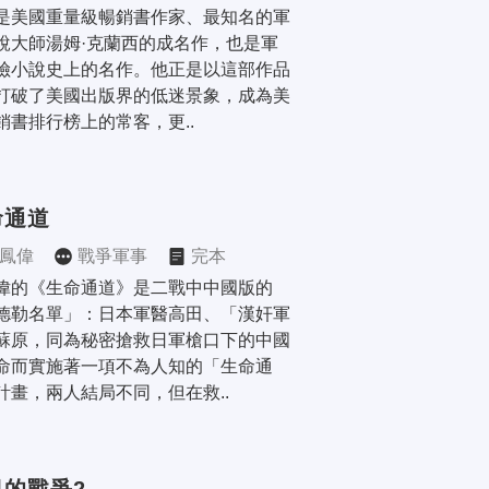
是美國重量級暢銷書作家、最知名的軍
說大師湯姆·克蘭西的成名作，也是軍
險小說史上的名作。他正是以這部作品
打破了美國出版界的低迷景象，成為美
銷書排行榜上的常客，更..
命通道
鳳偉
戰爭軍事
完本
偉的《生命通道》是二戰中中國版的
德勒名單」：日本軍醫高田、「漢奸軍
蘇原，同為秘密搶救日軍槍口下的中國
命而實施著一項不為人知的「生命通
計畫，兩人結局不同，但在救..