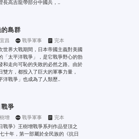
營長高吉龍帶部分中國兵，..
燒的島群
宜昌
戰爭軍事
完本
次世界大戰期間，日本帝國主義對美國
的「太平洋戰爭」，是它戰爭野心的勃
發和走向可恥的失敗的必然之路。由於
日雙方，都投入了巨大的軍事力量，
平洋戰爭」也成為了人類歷..
日戰爭
樹增
戰爭軍事
完本
日戰爭》王樹增戰爭系列作品登頂之
 七十年，第一部屬於全民族的《抗日