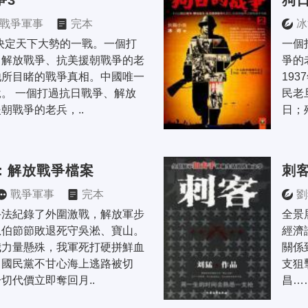
爭3
狗
戰爭軍事
完本
冰
決定天下大勢的一戰。一個打
一個
、解放戰爭、抗美援朝戰爭的老
爭的
他所目睹的戰爭真相。中國唯一
19
。 一個打過抗日戰爭、解放
民老
朝戰爭的老兵，..
日；
：解放戰爭檔案
刺
戰爭軍事
完本
劉
手法紀錄了外圍激戰，解放軍步
全景
恩伯節節敗退死守吳淞、寶山。
經濟
我力量懸殊，我軍死打硬拼鮮血
關係
。國民黨不甘心海上逃路被切
支狙
切代價立即奪回月..
昌…