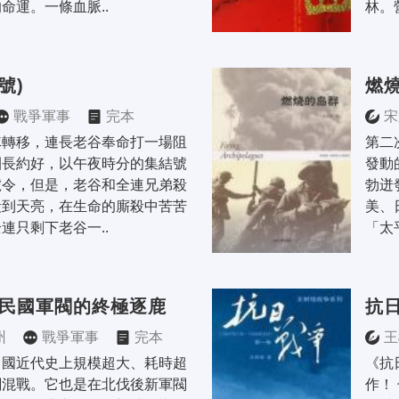
命運。一條血脈..
林。
號)
燃
戰爭軍事
完本
宋
隊轉移，連長老谷奉命打一場阻
第二
團長約好，以午夜時分的集結號
發動
號令，但是，老谷和全連兄弟殺
勃迸
殺到天亮，在生命的廝殺中苦苦
美、
連只剩下老谷一..
「太
·民國軍閥的終極逐鹿
抗
州
戰爭軍事
完本
王
中國近代史上規模超大、耗時超
《抗
閥混戰。它也是在北伐後新軍閥
作！