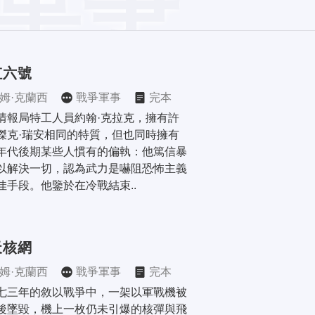
虹六號
姆·克蘭西
戰爭軍事
完本
情報局特工人員約翰·克拉克，擁有許
傑克·瑞安相同的特質，但也同時擁有
年代後期某些人慣有的偏執：他篤信暴
以解決一切，認為武力是嚇阻恐怖主義
佳手段。他鑒於在冷戰結束..
天核網
姆·克蘭西
戰爭軍事
完本
七三年的敘以戰爭中，一架以軍戰機被
後墜毀，機上一枚仍未引爆的核彈與飛