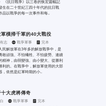
》 《抗日戰爭》以三卷的恢宏篇幅記
發生在二十世紀三四十年代的抗日戰
作品以戰爭的每一次事件和每..
放軍橫掃千軍的40大戰役
有志
戰爭軍事
完本
人民解放軍在3年多的解放戰爭中，是
勇敢頑強、不怕犧牲、不怕疲勞、連續
的精神，由弱變強、由小變大、從勝利
勝利的。在戰爭中，解放軍使用的大部
器，依然是紅軍時期的小..
野十大虎將傳奇
白
戰爭軍事
完本