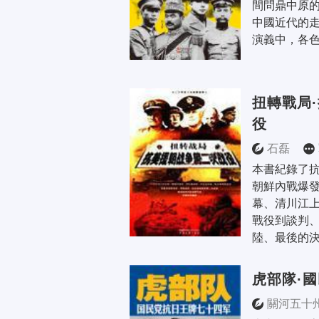
間問鼎中原
中國近代的
演義中，各色
扭轉戰局
役
石磊
本書紀錄了
朝鮮內戰爆
幕、清川江
戰役到談判
陸、最後的決戰
虎部隊·
關河五十