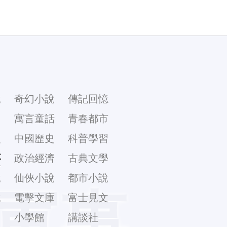
說
奇幻小說
傳記回憶
幻
寓言童話
青春都市
史
中國歷史
科普學習
事
政治經濟
古典文學
說
仙俠小說
都市小說
軍事
說
電擊文庫
富士見文
庫
小學館
講談社