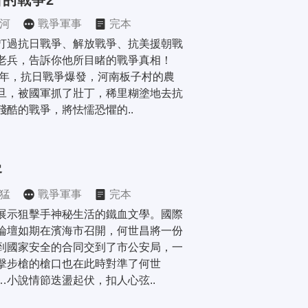
日的戰爭2
河
戰爭軍事
完本
打過抗日戰爭、解放戰爭、抗美援朝戰
老兵，告訴你他所目睹的戰爭真相！ 
37年，抗日戰爭爆發，河南板子村的農
旦，被國軍抓了壯丁，稀里糊塗地去抗
殘酷的戰爭，將怯懦恐懼的..
客
猛
戰爭軍事
完本
展示狙擊手神秘生活的鐵血文學。國際
論壇如期在濱海市召開，何世昌將一份
到國家安全的合同交到了市公安局，一
擊步槍的槍口也在此時對準了何世
…小說情節迭盪起伏，扣人心弦..