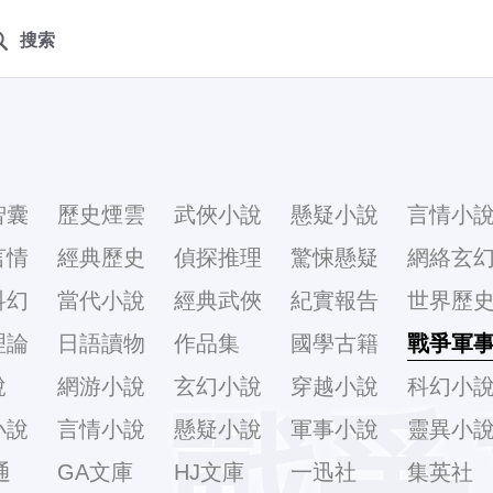
搜索
智囊
歷史煙雲
武俠小說
懸疑小說
言情小
言情
經典歷史
偵探推理
驚悚懸疑
網絡玄
科幻
當代小說
經典武俠
紀實報告
世界歷
理論
日語讀物
作品集
國學古籍
戰爭軍
說
網游小說
玄幻小說
穿越小說
科幻小
戰爭
小說
言情小說
懸疑小說
軍事小說
靈異小
通
GA文庫
HJ文庫
一迅社
集英社