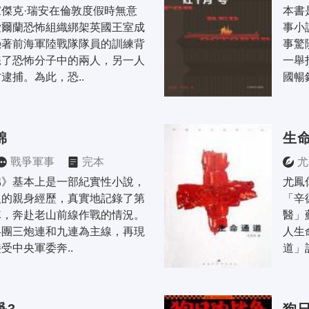
傑克·瑞安在倫敦度假時無意
本書
愛爾蘭恐怖組織綁架英國王室成
事小
憑著前海軍陸戰隊隊員的訓練背
事驚
斃了恐怖分子中的兩人，另一人
一舉
逮捕。為此，恐..
國暢
棉
生
戰爭軍事
完本
尤
棉》基本上是一部紀實性小說，
尤鳳
人的親身經歷，真實地記錄了第
「辛
，奔赴老山前線作戰的情況。 
醫」
兵團三炮連和九連為主線，再現
人生
受中央軍委奔..
道」