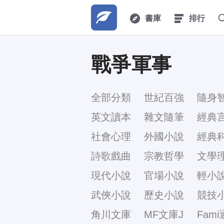
書庫
排行
戰爭軍事
全部分類
世紀百強
隨身
英文讀本
雜文隨筆
經典
社會心理
外國小說
經典
詩歌戲曲
宗教哲學
文學
現代小說
官場小說
輕小
武俠小說
歷史小說
競技
角川文庫
MF文庫J
Fami