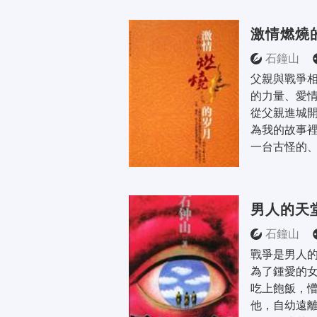
激情燃燒
石鐘山
父親與戰爭
的力量、愛
從父親進城
為我的故事
一台古怪的、
男人的天
石鐘山
戰爭是男人
為了鍾愛的
吃上飽飯，
他，自幼遠