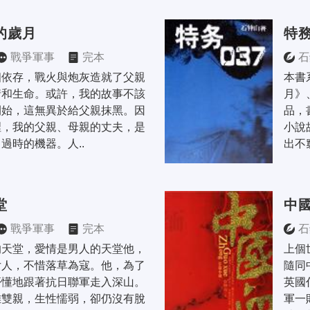
的歲月
特務
戰爭軍事
完本
石
相依存，戰火與炮灰造就了父親
本書
情和生命。或許，我的故事不該
月》
開始，這無異於給父親抹黑。因
品，
裡，我的父親、母親的丈夫，是
小說
過時的機器。人..
出不
堂
中
戰爭軍事
完本
石
的天堂，愛情是男人的天堂他，
上個
女人，不惜落草為寇。他，為了
隨同
懵懂地跟著抗日聯軍走入深山。
英國
離雙親，生性懦弱，卻仍沒有脫
軍一