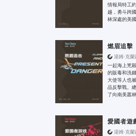
情報局特工約
越，勇斗跨
林深處的美國戰
燃眉追擊
湯姆·克蘭
一起海上兇
的販毒和洗
大使等人也
品反擊戰。
了向南美叢林
愛國者遊
湯姆·克蘭