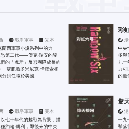
彩
西
戰爭軍事
完本
湯
克蘭西軍事小說系列中的力
中央
恐第二代——傑克·瑞安的兒
多與
他們的「虎牙」反恐團隊成長的
九十
中，雙胞胎多米尼克·卡盧索和
力可
索分別任職於美國..
的最
驚
西
戰爭軍事
完本
湯
》以七十年代的越戰為背景，描
一九
種約翰·凱利，即後來的中央
擊落