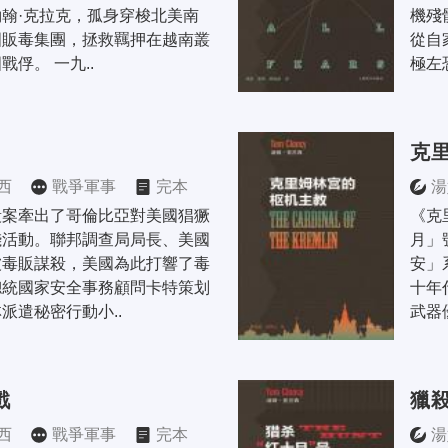
翰·克拉克，孤身穿梭北美南
機殘
國販毒集團，拯救羈押在越南叢
從自
俘。 一九..
極左
克
西
戰爭軍事
完本
湯
殺案牽出了哥倫比亞對美國猖獗
《克
錢活動。聯邦調查局局長、美國
月」
被毒販謀殺，美國為此打響了毒
安」
總統國家安全事務顧問卡特策划
十年
派遣秘密行動小..
武器
戲
獵
西
戰爭軍事
完本
湯