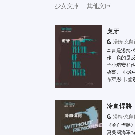
文庫
少女文庫
其他文庫
虎牙
湯姆·克蘭
本書是湯姆·
作，寫的是反
子小瑞安和
故事。 小說
布萊恩·卡盧
冷血悍將
湯姆·克蘭
《冷血悍將
寫美國海軍特