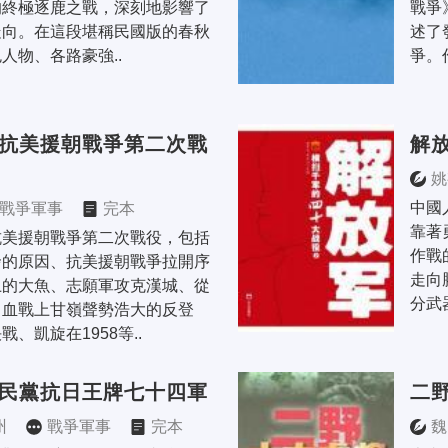
的終極逐鹿之戰，深刻地影響了
戰爭
走向。在這段堪稱民國版的春秋
述了
人物、各路豪強..
爭。
·抗美援朝戰爭第二次戰
解
姚
中國
戰爭軍事
完本
靠著
抗美援朝戰爭第二次戰役，包括
作戰
發的原因、抗美援朝戰爭拉開序
走向
上的大魚、志願軍攻克漢城、從
分武
、血戰上甘嶺聲勢浩大的反登
、凱旋在1958等..
國民黨抗日王牌七十四軍
二
州
戰爭軍事
完本
魏