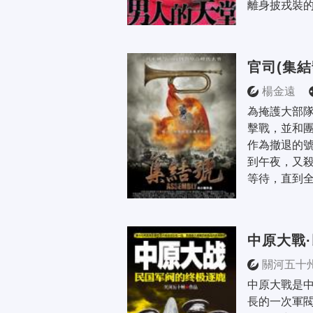
離身披戎裝的
官司(集結
楊金遠
為掩護大部
擊戰，並和
作為撤退的
到午夜，又
等待，直到全
中原大戰
關河五十
中原大戰是
長的一次軍