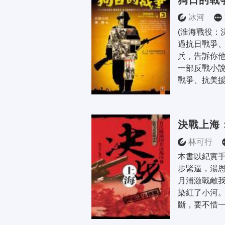
狗日的戰
冰河
(淮海戰役：
過抗日戰爭
兵，告訴你
一部反戰小說
戰爭、抗美援
決戰上海
林可行
本書以紀實
步緊逼，湯
月浦激戰敵
染紅了小河
斷，要不惜一