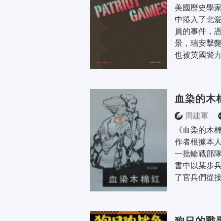
美國歷史學家
中捲入了北
員的事件，
景，瑞安擊
也被英國警方
血染的木
周建軍
《血染的木
作者根據本
一批輪戰部隊
書中以某步
了官兵們從接