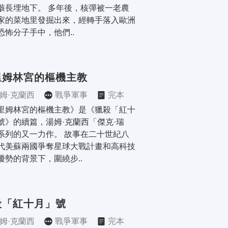
骸長埋地下。 多年後，核彈被一老農
家的菜地里發掘出來，經轉手落入歐洲
恐怖分子手中，他們..
里姆林宮的樞機主教
姆·克蘭西
戰爭軍事
完本
里姆林宮的樞機主教》是《獵殺「紅十
號》的續篇，湯姆·克蘭西「傑克·瑞
系列的又一力作。 故事在二十世紀八
代美蘇兩國爭奪星球大戰計畫和高科技
優勢的背景下，圍繞步..
殺「紅十月」號
姆·克蘭西
戰爭軍事
完本