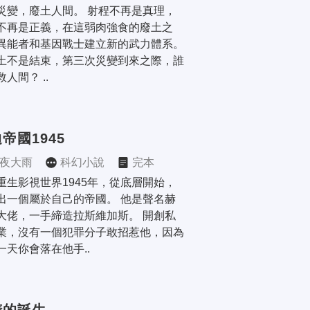
災變，廢土人間。 射程不再是真理，
不再是正義，在這弱肉強食的廢土之
異能者和基因戰士建立新的武力體系。 
土不是結束，第三次災變到來之際，誰
人間？ ..
帝國1945
夜大雨
科幻小說
完本
重生影視世界1945年，從底層開始，
出一個屬於自己的帝國。 他是聲名赫
大佬，一手締造拉斯維加斯。 開創私
業，沒有一個犯罪分子敢招惹他，因為
一天你會落在他手..