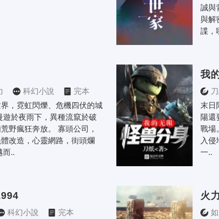
誠與
與解
諜，
我
力
科幻小說
完本
刀
世界，霓虹閃爍、危機四伏的城
末日
漫遊於夜雨下，異種流竄於破
陽還
荒野瘋狂奔放。 寡頭公司，
戰場
義體改造，心靈網路，街頭爛
入侵
而..
一..
994
火
科幻小說
完本
如