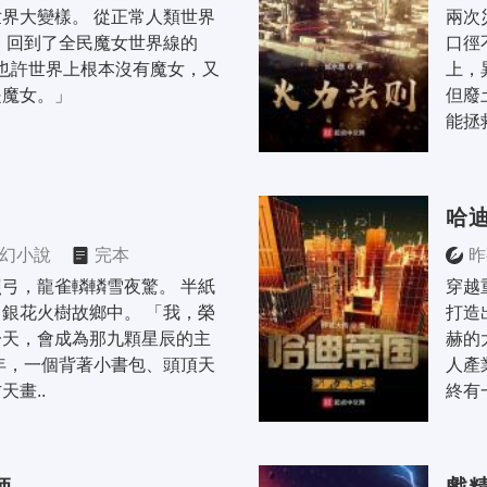
界大變樣。 從正常人類世界
兩次
年，回到了全民魔女世界線的
口徑
 「也許世界上根本沒有魔女，又
上，
是魔女。」
但廢
能拯救
哈迪
幻小說
完本
昨
弓，龍雀轔轔雪夜驚。 半紙
穿越
銀花火樹故鄉中。 「我，榮
打造
一天，會成為那九顆星辰的主
赫的
年，一個背著小書包、頭頂天
人產
天畫..
終有