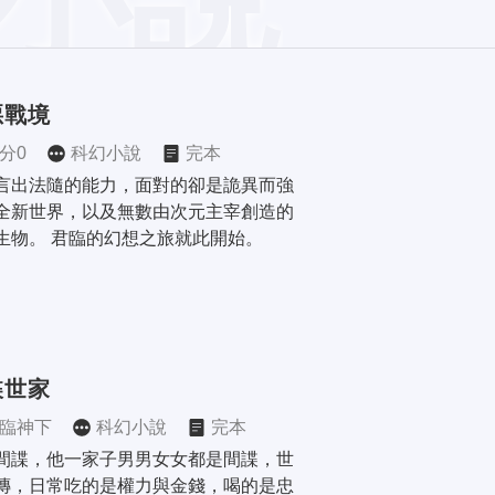
惡戰境
分0
科幻小說
完本
言出法隨的能力，面對的卻是詭異而強
全新世界，以及無數由次元主宰創造的
生物。 君臨的幻想之旅就此開始。
諜世家
臨神下
科幻小說
完本
間諜，他一家子男男女女都是間諜，世
傳，日常吃的是權力與金錢，喝的是忠