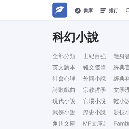
書庫
排行
科幻小說
全部分類
世紀百強
隨身
英文讀本
雜文隨筆
經典
社會心理
外國小說
經典
詩歌戲曲
宗教哲學
文學
現代小說
官場小說
輕小
武俠小說
歷史小說
競技
角川文庫
MF文庫J
Fami