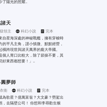
少了陽光的照耀..
臨諸天
獄領主
科幻小說
完本
來自星海深處的神秘戰艦，擁有穿梭時
力的平凡主角，謹小慎微、默默經營，
起橫跨現世與諸天萬界的龐大帝國。 
這個人胃口比較大，除了節操不要，其
切好東西都想要！」..
界圓夢師
衣衛
科幻小說
完本
成為歌星？億萬富翁？大文豪？勞駕出
拐，去隔壁公司！ 你想和李尋歡生猴