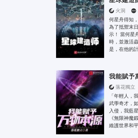
星球建造
火洞
何星舟得知
為了抵禦末
示！ 當何星
時，並激活蟲
是，在他的計
我能賦予
落花獨立
「年輕人，
武學奇才，
入侵，我藍
《無限神魔
維護世界和平