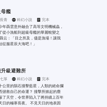
級母艦
長青
科幻小說
完本
少年聶雲意外融合了高等文明機械蟲，
了從小漁船到超級母艦的華麗蛻變之
 聶云：「目之所及，儘是漁場！讓我
始征服星辰大海吧！」
能升級避難所
七箏
科幻小說
完本
十公里的隕石撞擊藍星，人類的絕命攔
否拯救自己的命運？ 撞擊所掀起的塵
蔽了天空，令世界陷入了將持續上百年
天日的極寒長夜。 不見天日的地表因