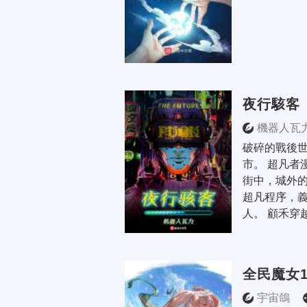
夜行駭客
機器人瓦
破碎的戰後
市。 超凡者
街中，城外的
超凡程序，
人。 顧禾穿越
全民魔女1
宇宙鴿