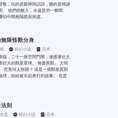
背叛，玩的是眼神與話語，樂的是猜謎
密。 他們的敵人，永遠是另一夥間
哪怕中間相隔星辰與虛..
的無限怪獸分身
紙
科幻小說
完本
降臨，二十一座空間門開，連接著比太
要巨大的獸星星球。 無盡異獸。 文明
。 究竟何人所開？ 這是一個獸星異獸
地球，紛紛被吊起來打的故事。 也是
力法則
水意
科幻小說
完本