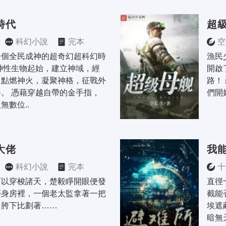
時代
超
科幻小說
完本
空
一個全民成神的超奇幻超科幻時
漁民
神性生物起始，建立神域，經
開啟
，點燃神火，凝聚神格，征戰外
路！
。 憑藉穿越自帶的金手指，
們開
無數位..
大佬
我
科幻小說
完本
十
可以穿梭諸天，楚毅睜開眼便發
直徑
凈身房裡，一個老太監拿著一把
截能
己胯下比劃著……
埃遮
暗無