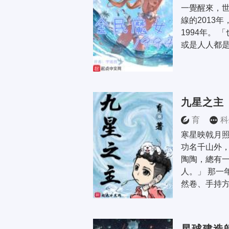
一覺醒來，世
線的2013
1994年。
或是人人都
九星之主
育
科
寒星映戟月照
功名千山外，
陶陶，總有
人。」 那一
然卷、手持方