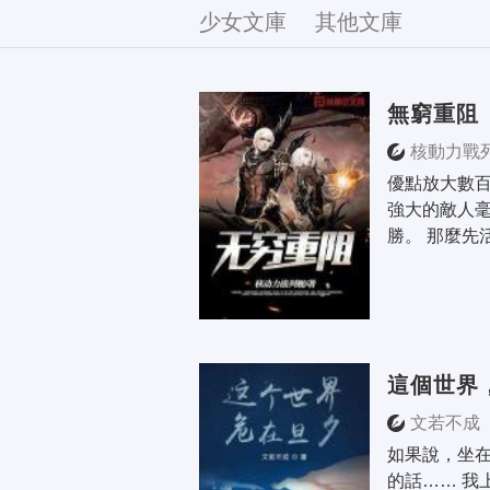
文庫
少女文庫
其他文庫
無窮重阻
核動力戰
優點放大數百
強大的敵人
勝。 那麼先
這個世界
文若不成
如果說，坐
的話…… 我