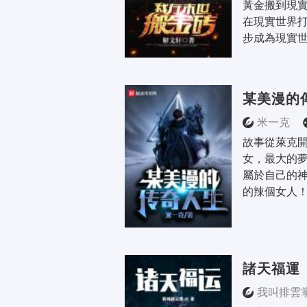
黃金搬到現
在現實世界
步成為現實世
某美漫的
米一克
故事從萊克開
女，最大的
屬於自己的神
的辣個女人
諸天福運
我叫排雲