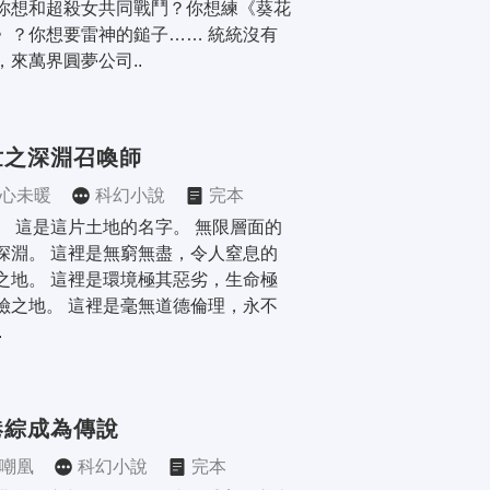
你想和超殺女共同戰鬥？你想練《葵花
》？你想要雷神的鎚子…… 統統沒有
，來萬界圓夢公司..
世之深淵召喚師
心未暖
科幻小說
完本
。 這是這片土地的名字。 無限層面的
深淵。 這裡是無窮無盡，令人窒息的
之地。 這裡是環境極其惡劣，生命極
險之地。 這裡是毫無道德倫理，永不
.
港綜成為傳說
嘲凰
科幻小說
完本