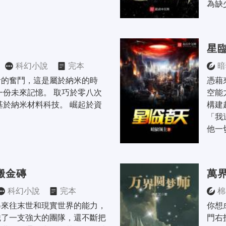
為缺
星
科幻小說
完本
暗
者的奮鬥，這是屬於納米的時
憑藉
一份未來記憶。 取巧於零八次
空能
基於納米材料科技。 崛起於資
構建
。
「我
他一
搬金磚
萬
科幻小說
完本
棉
得來往末世和現實世界的能力，
你想
織了一支強大的團隊，還不斷把
門右