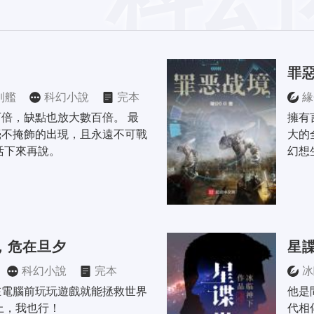
罪
列艦
科幻小說
完本
緣
倍，缺點也放大數百倍。 最
擁有
毫不掩飾的出現，且永遠不可戰
大的
活下來再說。
幻想
，危在旦夕
星
科幻小說
完本
冰
在電腦前玩玩遊戲就能拯救世界
他是
上，我也行！
代相