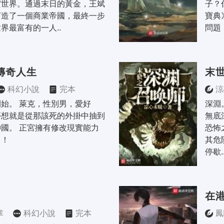
實世界。通過末日的黃金，王斌
子？
打造了一個商業帝國，最終一步
寶典
界最富有的一人..
問題
傳奇人生
末
科幻小說
完本
涼
始。 萊克，性別男，愛好
深淵
夢想就是從那該死的外掛中抽到
無底
國。 正宮擁有修改現實能力
恐怖
！！
其危
停歇.
在
掌
科幻小說
完本
鳳