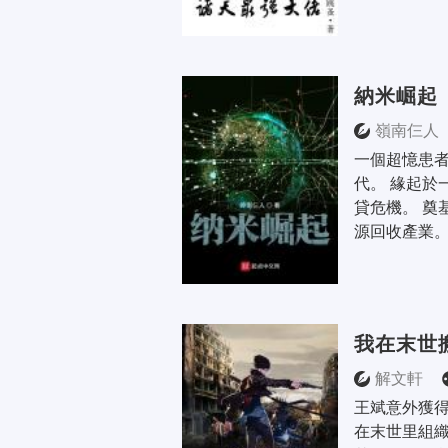
納米崛起
嶺南仨人
一個超憶患
代。 緣起於
貸危機。 奠
源回收產業
我在末世
解文軒
王斌意外獲
在末世里組