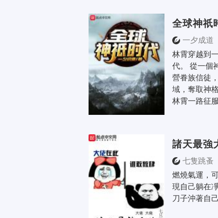
全球神祇
一夕成道
林霄穿越到
代。 從一個
營眷族信徒
域，奪取神格
林霄一路征服
諸天最強
七隻跳蚤
燃燒氣運，
現自己躺在
刀子沖著自