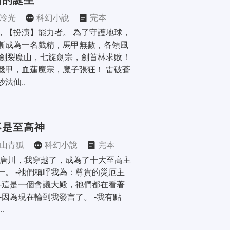
精的誕生
冷光
科幻小說
完本
，【扮演】能力者。 為了守護地球，
漸成為一名戲精，馬甲無數，各領風
 劍裂魔山，七旋劍宗，劍首林求敗！ 
機甲，血蓮魔宗，魔子張狂！ 雷破蒼
法仙..
不是至高神
山青狐
科幻小說
完本
叫唐川，我穿越了，成為了十大至高主
一。 -祂們稱呼我為：尊貴的災厄主
 -這是一個會議大殿，祂們都在看著
 -因為現在輪到我發言了。 -我有點
…