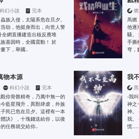
師
戲
科幻小說
完本
燃
，蟲族入侵，太陽系危在旦夕。
馬燃
日浩劫，他挺身而出，向世人警
他逐
舟全網直播建造出核反應堆
騷。
族基因時，全國震動！ 於
手撕
畫下，舉國..
穹，妙
萬物本源
我
科幻小說
完本
黑
我觀你骨骼精奇，乃萬中無一的
-我
如今藍星飛升，異獸肆虐，外族
神之
星子民已危在旦夕。這裡有一本
神。
鍛體訣》，十塊錢送給你，以後
我。
的任務就交給你..
慌…