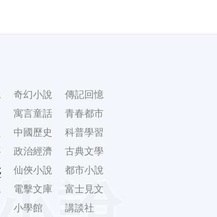
說
奇幻小說
傳記回憶
幻
寓言童話
青春都市
史
中國歷史
科普學習
事
政治經濟
古典文學
說
仙俠小說
都市小說
小說
說
電擊文庫
富士見文
庫
小學館
講談社