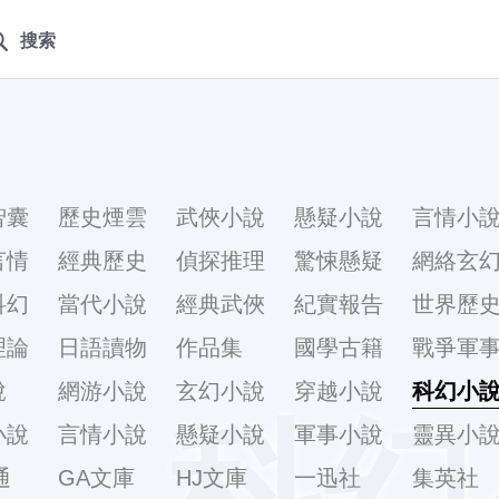
搜索
智囊
歷史煙雲
武俠小說
懸疑小說
言情小
言情
經典歷史
偵探推理
驚悚懸疑
網絡玄
科幻
當代小說
經典武俠
紀實報告
世界歷
理論
日語讀物
作品集
國學古籍
戰爭軍
說
網游小說
玄幻小說
穿越小說
科幻小
科幻
小說
言情小說
懸疑小說
軍事小說
靈異小
通
GA文庫
HJ文庫
一迅社
集英社