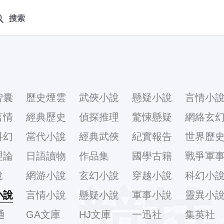
搜索
智囊
歷史煙雲
武俠小說
懸疑小說
言情小
言情
經典歷史
偵探推理
驚悚懸疑
網絡玄
科幻
當代小說
經典武俠
紀實報告
世界歷
理論
日語讀物
作品集
國學古籍
戰爭軍
說
網游小說
玄幻小說
穿越小說
科幻小
競技
小說
言情小說
懸疑小說
軍事小說
靈異小
通
GA文庫
HJ文庫
一迅社
集英社