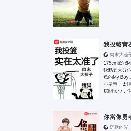
我投籃實
肉末大茄
175cm歐冠
欽點五大分
魚的My Bo
小皇帝，太陽
房間太少，
你當像勇
沉默的愛