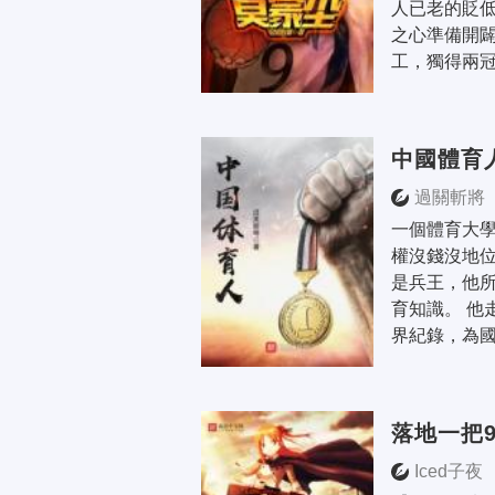
人已老的貶
之心準備開闢
工，獨得兩冠；
中國體育
過關斬將
一個體育大
權沒錢沒地
是兵王，他
育知識。 他
界紀錄，為國
落地一把9
Iced子夜