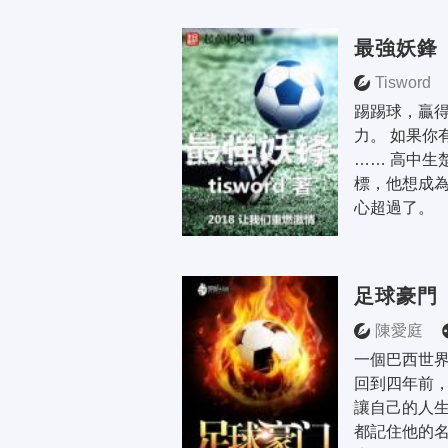
最強妖鋒
Tisword
踢踢球，贏
力。 如果你
…… 高中生
標，他想成
心超過了。
足球豪門
陳愛庭
一個巴西世
回到四年前，
讓自己的人生
都記住他的名