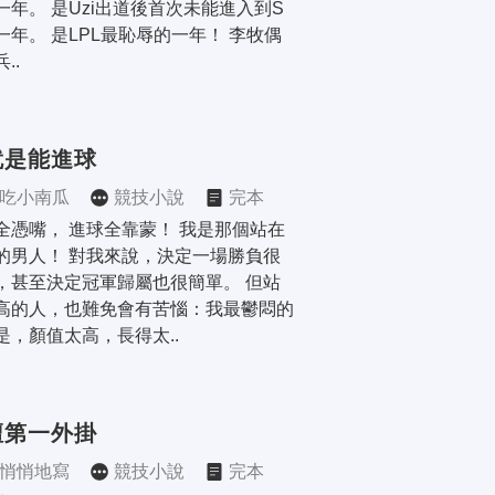
一年。 是Uzi出道後首次未能進入到S
一年。 是LPL最恥辱的一年！ 李牧偶
..
就是能進球
吃小南瓜
競技小說
完本
全憑嘴， 進球全靠蒙！ 我是那個站在
的男人！ 對我來說，決定一場勝負很
，甚至決定冠軍歸屬也很簡單。 但站
高的人，也難免會有苦惱：我最鬱悶的
是，顏值太高，長得太..
壇第一外掛
悄悄地寫
競技小說
完本