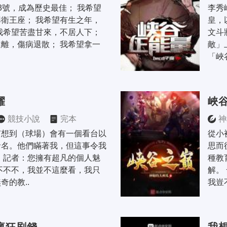
3號，成為歷史最佳； 我希望
李秀
衛王座； 我希望有生之年，
皇，
我希望苦盡甘來，不居人下； 
文斗
離，傷病退散； 我希望拿一
敵」
「峽
耀
峽
競技小說
完本
神
有想到（球場）會有一個看台以
從小
命名。他們瞞著我，但這事令我
思而
 記者：您擁有超凡的個人魅
種教
不不不，我並不這麼看，我只
解。
奇的教..
我豈