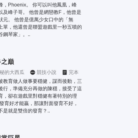
峰，Phoenix。 你可以叫他鳳凰，峰
以及峰子哥。 他曾是網戀教F，他曾是
狀元。 他曾是億萬少女口中的「無
上單，他還曾是聯盟遊戲里一秒五噴的
谷鋼琴家」。..
谷之巔
秘的大西瓜
競技小說
完本
被教育做人做事要穩健，謀而後動，三
後行，準備充分再做的陳穩，接受了這
育，卻在遊戲里對穩健有著特別的理
 發育好才能贏，那讓對面發育不好，
不是就是雙倍的發育？..