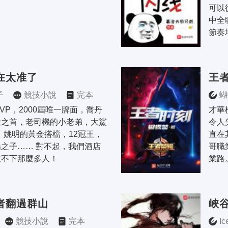
可以
中全
節奏
在太准了
王
子
競技小說
完本
蝴
MVP，2000屆唯一牌面，喬丹
才華
位之首，老司機的小老弟，大鯊
令人
y，姚明的黃金搭檔，12冠王，
直在
之子…… 對不起，我們酒店
哥職
住不下那麼多人！
業路
者翻過群山
峽
競技小說
完本
I