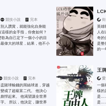
LC
競技小說
完本
街
得別人讚賞，就能強化自身能
英雄
有這樣的金手指，你會如何？ 
人在
楚歌為自己定下一個小小的目
奇的
為最偉大的球星，結果，他不小
是整
的一年
王
競技小說
完本
愛
界盃賭球輸錢的屌絲球迷，穿越
一個
變成了超級富二代。 他決心
樣的
彪悍起來。 他渴望讓全世界
是…
字。 所以，他決定，賺世界
是…