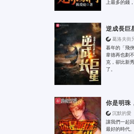
上最多的錢，買
逆成長巨
葛洛夫街
暮年的「飛
韋德再也劃不
克，卻比新
了。
你是明珠
沉默的愛
讓我們一起回
最好的時代。