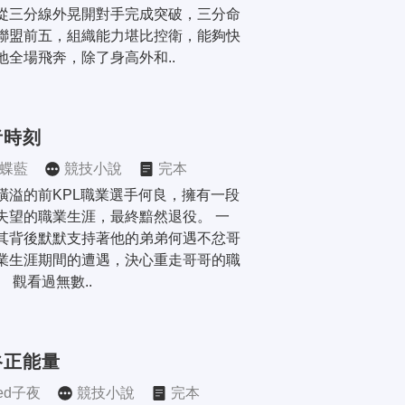
從三分線外晃開對手完成突破，三分命
聯盟前五，組織能力堪比控衛，能夠快
地全場飛奔，除了身高外和..
者時刻
蝶藍
競技小說
完本
橫溢的前KPL職業選手何良，擁有一段
失望的職業生涯，最終黯然退役。 一
其背後默默支持著他的弟弟何遇不忿哥
業生涯期間的遭遇，決心重走哥哥的職
。 觀看過無數..
谷正能量
ced子夜
競技小說
完本