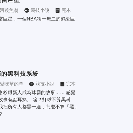
想當巨星
河羨魚翁
競技小說
完本
當巨星，一個NBA獨一無二的超級巨
霸的黑科技系統
愛吃草的羊
競技小說
完本
洛杉磯新人成為球霸的故事…… 感覺
故事有點耳熟。 啥？打球不算黑科
我把所有人都黑一遍，怎麼不算「黑」
？