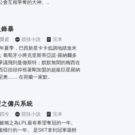
公會互相爭奪的大神。..
級鋒暴
愛庭
競技小說
完本
03年夏季，巴西新星卡卡低調地踏進米
；葡萄牙小將克里斯蒂亞諾·羅納爾多
爭議飛到曼徹斯特；默默無聞的梅西在
西亞抬頭仰視著剛加盟的超級巨星羅納
尼奧…… 在荷蘭一家默..
盟之傭兵系統
四兮
競技小說
完本
，被稱之為LPL最有希望奪冠的一年。 
援橫行的一年。 是SKT拿到冠軍最輕