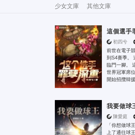
文庫
少女文庫
其他文庫
這個選手
初四兮
前世在電子
到S4賽季。
臨門一腳。 
世界冠軍席位
開始招攬韓援
我要做球
陳愛庭
「你想做球王
上了通往球