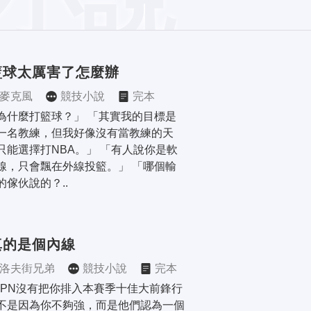
籃球太厲害了怎麼辦
麥克風
競技小說
完本
為什麼打籃球？」 「其實我的目標是
一名教練，但我好像沒有當教練的天
只能選擇打NBA。」 「有人說你是軟
線，只會飄在外線投籃。」 「哪個輸
的傢伙說的？..
真的是個內線
洛夫街兄弟
競技小說
完本
SPN沒有把你排入本賽季十佳大前鋒行
不是因為你不夠強，而是他們認為一個