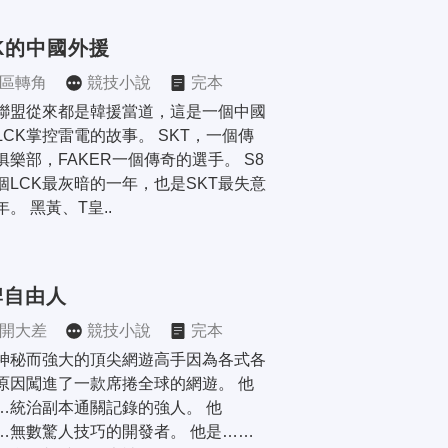
K的中國外援
區轉角
競技小說
完本
聯盟從來都是韓援當道，這是一個中國
LCK掌控雷電的故事。 SKT，一個傳
俱樂部，FAKER一個傳奇的選手。 S8
個LCK最灰暗的一年，也是SKT最失意
。 黑黃、T皇..
牌自由人
開大差
競技小說
完本
神秘而強大的頂尖網遊高手因為各式各
原因闖進了一款席捲全球的網遊。 他
…統治副本通關記錄的強人。 他
…無數驚人技巧的開發者。 他是……