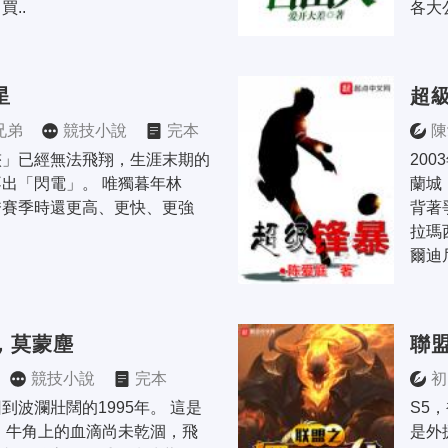
..
各大
星
超
兄弟
競技小說
完本
陳
俠」已經無法飛翔，生涯末期的
20
出「閃電」。 唯獨暮年林
蘭城
秀賽季時還更高、更快、更強
背著
拉瑪
爾迪
，莫蒙塵
聯
競技小說
完本
初
到波瀾壯闊的1995年。 這是
S5
 牛角上的血滴尚未乾涸，飛
是外