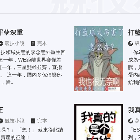
罪孽深重
打
競技小說
完本
級
競技領域失意的李念意外重生回
「你
 這一年，WE距離世界賽僅差
成為
這一年，三星雙雄並齊，直指
賦，
。 這一年，國內多傢俱樂部
蛋內
，韓..
給我
王
我
競技小說
完本
葛
嗎？」 「想！」 蘇東從此踏
「E
王寶座的征途！
列，