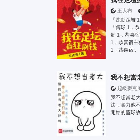
我在足壇
王大布
「跑動距離 
「傳球 1，
斷 1，恭喜宿
1，恭喜宿主獲
1，恭喜宿..
我不想當
超級麥克
我不想當老大
法，實力他不
開始的籃球