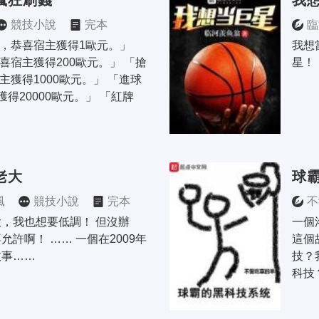
瘋狂刷錢
我
競技小說
完本
臨
1，恭喜宿主獲得1歐元。」 
我想
恭喜宿主獲得200歐元。」 「搶
星！
主獲得1000歐元。」 「進球 
得20000歐元。」 「紅牌 
老大
球
風
競技小說
完本
不
，我也想要低調！ 但沒辦
一個
允許啊！ …… 一個在2009年
這個
故事……
技？
科技