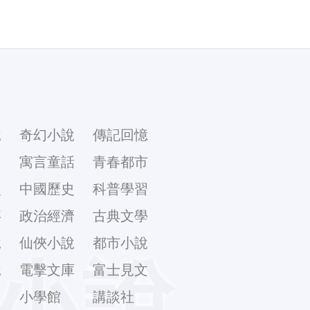
說
奇幻小說
傳記回憶
幻
寓言童話
青春都市
史
中國歷史
科普學習
事
政治經濟
古典文學
說
仙俠小說
都市小說
小說
說
電擊文庫
富士見文
庫
小學館
講談社