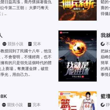
低聲日益高漲，喬丹懷揣著復仇
鬆的
公牛第二王朝； 大夢巧奪天
賽的
..
得傭兵
人
我
競技小說
完本
不
學教授回到了民國十八年，他沒
把妹
位，不會發明，不懂經商，也不
巔峰
所擁有的只是領先這個時代的體
簡單
走上賽場，奪奧運金牌，破世
的再
爭光，用自己力..
事情
8K
籃
競技小說
完本
靜