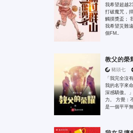
我希望超越2
打破魔咒，捍
觸摸獎盃； 
我希望災難遠
個FM..
教父的榮
豬頭七
「我完全沒
我的名字來
深感驕傲。」
力。 方覺：
是一個平平無