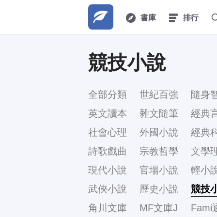
書庫
排行
競技小說
全部分類
世紀百強
隨身
英文讀本
雜文隨筆
經典
社會心理
外國小說
經典
詩歌戲曲
宗教哲學
文學
現代小說
官場小說
輕小
武俠小說
歷史小說
競技
角川文庫
MF文庫J
Fami