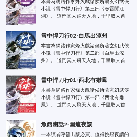
本書為網路作家烽火戲諸侯所著玄幻武俠
小說《雪中悍刀行》第三部《春雷闖江
湖》。 道門真人飛天入地，千里取人首
級；佛家菩薩低眉怒目，抬手可撼崑崙；
誰又言書生無意氣，一怒敢叫天子露..
雪中悍刀行02·白馬出涼州
本書為網路作家烽火戲諸侯所著玄幻武俠
小說《雪中悍刀行》第二部《白馬出涼
州》。 道門真人飛天入地，千里取人首
級；佛家菩薩低眉怒目，抬手可撼崑崙；
誰又言書生無意氣，一怒敢叫天子露..
雪中悍刀行01·西北有雛鳳
本書為網路作家烽火戲諸侯所著玄幻武俠
小說《雪中悍刀行》第一部《西北有雛
鳳》。 道門真人飛天入地，千里取人首
級；佛家菩薩低眉怒目，抬手可撼崑崙；
誰又言書生無意氣，一怒敢叫天子露..
魚館幽話2·圍爐夜談
一本讀者呼籲出版必買、值得挑燈夜讀的