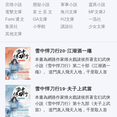
言情小說
懸疑小說
軍事小說
靈異小說
電擊文庫
富士見文
角川文庫
MF文庫J
庫
Fami通文
GA文庫
HJ文庫
一迅社
庫
集英社
小學館
講談社
少女文庫
其他文庫
雪中悍刀行20·江湖酒一殤
本書為網路作家烽火戲諸侯所著玄幻武俠
小說《雪中悍刀行》第二十部《江湖酒一
殤》。 道門真人飛天入地，千里取人首
級；佛家菩薩低眉嗔怒，抬手可撼崑崙；
誰又言書生無意氣，一怒敢叫天子..
雪中悍刀行19·夫子上武當
本書為網路作家烽火戲諸侯所著玄幻武俠
小說《雪中悍刀行》第十九部《夫子上武
當》。 道門真人飛天入地，千里取人首
級；佛家菩薩低眉怒目，抬手可撼崑崙；