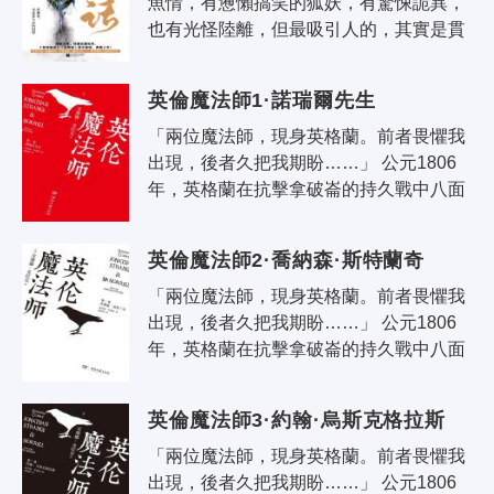
魚情，有憊懶搞笑的狐妖，有驚悚詭異，
也有光怪陸離，但最吸引人的，其實是貫
穿故事始終的「真情」二字，這種純粹的
「真情」，正是現在人欠缺並極度渴望..
英倫魔法師1·諾瑞爾先生
「兩位魔法師，現身英格蘭。前者畏懼我
出現，後者久把我期盼……」 公元1806
年，英格蘭在抗擊拿破崙的持久戰中八面
受敵，實踐派魔法師早在幾百年前就已銷
聲匿跡。然而，研究過往光輝歷史的..
英倫魔法師2·喬納森·斯特蘭奇
「兩位魔法師，現身英格蘭。前者畏懼我
出現，後者久把我期盼……」 公元1806
年，英格蘭在抗擊拿破崙的持久戰中八面
受敵，實踐派魔法師早在幾百年前就已銷
聲匿跡。然而，研究過往光輝歷史的..
英倫魔法師3·約翰·烏斯克格拉斯
「兩位魔法師，現身英格蘭。前者畏懼我
出現，後者久把我期盼……」 公元1806