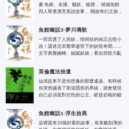
書 魚姬、名捕、貓妖、狐狸， 傾城魚館
四人幫煮酒烹茶說故事， 開啟奇幻之旅，
講述浮生百態。 人也好，妖也罷，就算是
上神，都逃不..
魚館幽話3·夢川璃歌
一部寫透了人與妖，情與欲的純正志怪小
說！講述北宋繁華盛世下的妖怪奇聞……
文字典雅婉轉、細膩妖嬈，看似寫怪力亂
神，實則以鬼魅寫人心。剝開妖怪的七情
六慾，窺破人心的光怪陸離！ 真正..
英倫魔法拾遺
仙境從來不是你想像的那麼遙遠。有時候
你突然越過了那道隱形的界線，就會發現
自己必須面對任性的公主、睚眥必報的貓
頭鷹、以刺繡預示不幸的女士，還有密林
深處無窮無盡的小徑和轉瞬即逝的屋舍..
魚館幽話1·浮生拾異
這裡面有10個好看的故事，有美貌刻薄的