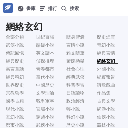
書庫
排行
搜索
網絡玄幻
全部分類
世紀百強
隨身智囊
歷史煙雲
武俠小說
懸疑小說
言情小說
奇幻小說
傳記回憶
英文讀本
雜文隨筆
經典言情
經典歷史
偵探推理
驚悚懸疑
網絡玄幻
寓言童話
青春都市
社會心理
外國小說
經典科幻
當代小說
經典武俠
紀實報告
世界歷史
中國歷史
科普學習
詩歌戲曲
宗教哲學
文學理論
日語讀物
作品集
國學古籍
戰爭軍事
政治經濟
古典文學
現代小說
官場小說
輕小說
網游小說
玄幻小說
穿越小說
科幻小說
仙俠小說
都市小說
武俠小說
歷史小說
競技小說