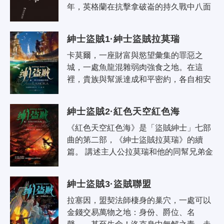
年，英格蘭在抗擊拿破崙的持久戰中八面
受敵，實踐派魔法師早在幾百年前就已銷
聲匿跡。然而，研究過往光輝歷史的..
紳士盜賊1·紳士盜賊拉莫瑞
卡莫爾，一座財富與慾望彙集的罪惡之
城，一處魚龍混雜弱肉強食之地。在這
裡，貴族與幫派達成和平密約，各自相安
無事；在這裡，無名盜賊之神的忠實信徒
衣冠楚楚，堂堂登場。 順手牽羊，招..
紳士盜賊2·紅色天空紅色海
《紅色天空紅色海》是「盜賊紳士」七部
曲的第二部，《紳士盜賊拉莫瑞》的續
篇。 講述主人公拉莫瑞和他的同幫兄弟金
一心捲土重來，設下一個偷天大計畫：打
入最大的盜賊賭場，將其一網打盡..
紳士盜賊3·盜賊聯盟
拉塞因，盟契法師棲身的巢穴，一處可以
金錢交易萬物之地：身份、爵位、名