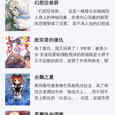
幻想症候群
認..
「幻想症候群」。 這是一種發生在極個別
人身上的神秘現象，患者內心深處的願望
與恐懼變成了現實。 當不為人知的幻想成
為現實，世界漸漸失去它本來的面貌。 孕
育而生的是美妙的幻想世界。 ..
政宗君的復仇
為了復仇，我又回來了！ 8年前，被美少
女·安達垣愛姫殘酷甩掉的那個既是小胖子
又不起眼的政宗，改變了外形和姓名，變
成帥哥回來了。 沒錯，這一切都是為了迷
惑那個外號為殘虐姬的抖S女人，..
企鵝之夏
東田隆司被青梅竹馬相馬光拉去，為了尋
找古老傳說中的「無頭大人」，而不得不
登上附近的「白首山」。 但是，在城市裡
暗中活躍的謎之地下團體「赤面黨」。白
首山上埋藏著財寶的小道傳聞。 企..
星圖詠的理娜