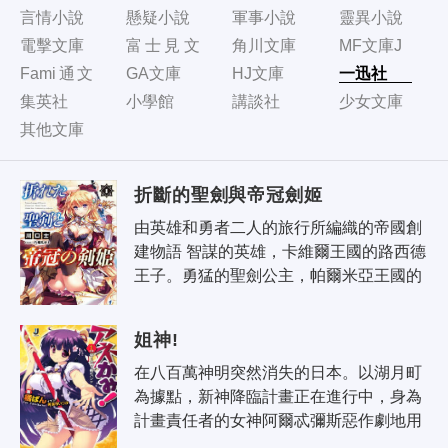
言情小說
懸疑小說
軍事小說
靈異小說
電擊文庫
富士見文
角川文庫
MF文庫J
庫
Fami通文
GA文庫
HJ文庫
一迅社
庫
集英社
小學館
講談社
少女文庫
其他文庫
折斷的聖劍與帝冠劍姬
由英雄和勇者二人的旅行所編織的帝國創
建物語 智謀的英雄，卡維爾王國的路西德
王子。勇猛的聖劍公主，帕爾米亞王國的
法爾謝菈王女。在大陸上知名的二人所率
領的軍隊，於里斯提昂的原野上展開..
姐神!
在八百萬神明突然消失的日本。以湖月町
為據點，新神降臨計畫正在進行中，身為
計畫責任者的女神阿爾忒彌斯惡作劇地用
15歲美少女偶像「日野照美」的泳裝寫真