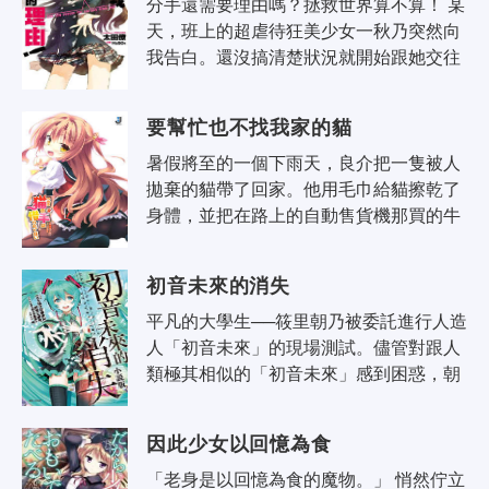
分手還需要理由嗎？拯救世界算不算！ 某
天，班上的超虐待狂美少女一秋乃突然向
我告白。還沒搞清楚狀況就開始跟她交往
的我，其實是個超級被虐狂。雖然總覺得
失去了重要的東西，但也因此每天都..
要幫忙也不找我家的貓
暑假將至的一個下雨天，良介把一隻被人
拋棄的貓帶了回家。他用毛巾給貓擦乾了
身體，並把在路上的自動售貨機那買的牛
奶給貓喝。 當良介在房間躺下之後，廚房
那邊傳來了很大的聲響。然後一位全..
初音未來的消失
平凡的大學生──筱里朝乃被委託進行人造
人「初音未來」的現場測試。儘管對跟人
類極其相似的「初音未來」感到困惑，朝
乃還是漸漸與未來心靈相通。然而，當得
知她身上的巨大秘密後──？ CRYPTON
因此少女以回憶為食
F..
「老身是以回憶為食的魔物。」 悄然佇立