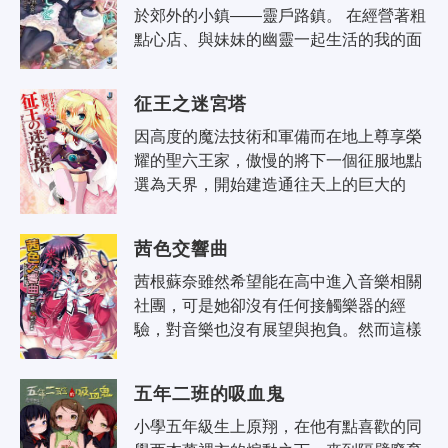
於郊外的小鎮——靈戶路鎮。 在經營著粗
點心店、與妹妹的幽靈一起生活的我的面
前，出現了一位穿著哥特蘿莉裝的少女。 
背負著忘卻了重要的「什麼」的我..
征王之迷宮塔
因高度的魔法技術和軍備而在地上尊享榮
耀的聖六王家，傲慢的將下一個征服地點
選為天界，開始建造通往天上的巨大的
塔。但是在完成前的一瞬間，天界的眾神
給與了在塔中的王和其士兵神罰而奪走
茜色交響曲
了..
茜根蘇奈雖然希望能在高中進入音樂相關
社團，可是她卻沒有任何接觸樂器的經
驗，對音樂也沒有展望與抱負。然而這樣
的她，卻與電子音樂研究社——簡稱DTM
社的社長，女郎花祭子相遇，還因而踏入
五年二班的吸血鬼
DTM..
小學五年級生上原翔，在他有點喜歡的同