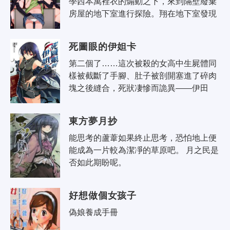
學西本萬裡衣的煽動之下，來到隔壁廢棄
房屋的地下室進行探險。翔在地下室發現
棺材，裡頭躺著的裸體少女，居然是隔壁
班的松澤桃子!大受震撼的翔，因為驚..
死圖眼的伊妲卡
第二個了……這次被殺的女高中生屍體同
樣被截斷了手腳、肚子被剖開塞進了碎肉
塊之後縫合，死狀凄慘而詭異——伊田
市，這是一個由朽葉嶺家和狩井家兩個家
族支配的小鎮。朽葉嶺真晝和他的四個妹
東方夢月抄
妹，..
能思考的蘆葦如果終止思考，恐怕地上便
能成為一片較為潔凈的草原吧。 月之民是
否如此期盼呢。
好想做個女孩子
偽娘養成手冊