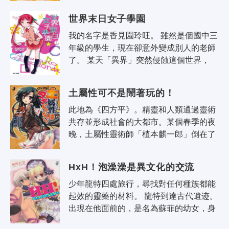
集產生了一個新女神。 新女神的名字..
世界末日女子學園
我的名字是香見園玲旺。 雖然是個國中三
年級的學生，現在卻意外變成別人的老師
了。 某天「異界」突然侵蝕這個世界， 
我們人類因而失去所有物資。 但諷刺的
是，人類也因為災厄的元兇——異界..
土屬性可不是鬧著玩的！
此地為《四方平》。精靈和人類通過靈術
共存並形成社會的大都市。某個春季的夜
晚，土屬性靈術師「植本麒一郎」倒在了
城市的角落裡。為了實現夢想而擅自決定
升學到《四方平》的高中，因此被身無..
HxH！泡澡澡是異文化的交流
少年龍特四處旅行，尋找對任何種族都能
起效的靈藥的材料。 龍特到達古代遺迹。
出現在他面前的，是名為蘇菲的幼女，身
為遺迹主人的吸血鬼！ 龍特得到蘇菲許