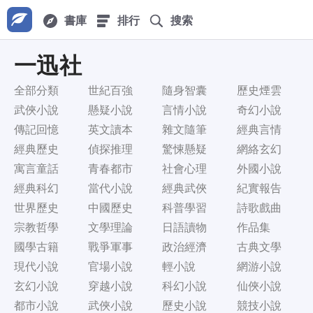
書庫
排行
搜索
一迅社
全部分類
世紀百強
隨身智囊
歷史煙雲
武俠小說
懸疑小說
言情小說
奇幻小說
傳記回憶
英文讀本
雜文隨筆
經典言情
經典歷史
偵探推理
驚悚懸疑
網絡玄幻
寓言童話
青春都市
社會心理
外國小說
經典科幻
當代小說
經典武俠
紀實報告
世界歷史
中國歷史
科普學習
詩歌戲曲
宗教哲學
文學理論
日語讀物
作品集
國學古籍
戰爭軍事
政治經濟
古典文學
現代小說
官場小說
輕小說
網游小說
玄幻小說
穿越小說
科幻小說
仙俠小說
都市小說
武俠小說
歷史小說
競技小說