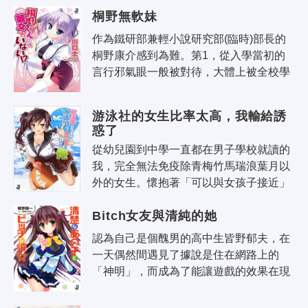
可，在亞人種聚居的村落逗留。但那..
桐野無軟妹
作為鐵研部兼輕小說研究部(臨時)部長的
桐野康介感到為難。第1，從入學當初的
言行邪氣眼一般被對待，大體上被全校學
生敬而遠之的事。第2，言行充滿妄想認
為自己真的有49個異能力的事。第3，由..
游泳社的女生比率太高，我輸給誘
惑了
從幼兒園到中學一直都在男子學校就讀的
我，完全無法免疫除青梅竹馬瑞浪葉月以
外的女生。懷抱著「可以與女孩子接近」
這樣的理想，我選擇了一所近期剛剛改為
Bitch女友與清純的她
男女合校的原女子高校——私立喜多學
院..
認為自己是個醜男的高中生皆野郁夫，在
一天偶然間遇見了據說是住在網路上的
「神明」，而成為了能讓遊戲的效果在現
實中出現的「人類遊戲」的用戶！使用了
遊戲中的卡牌而能變身成帥哥的郁夫，