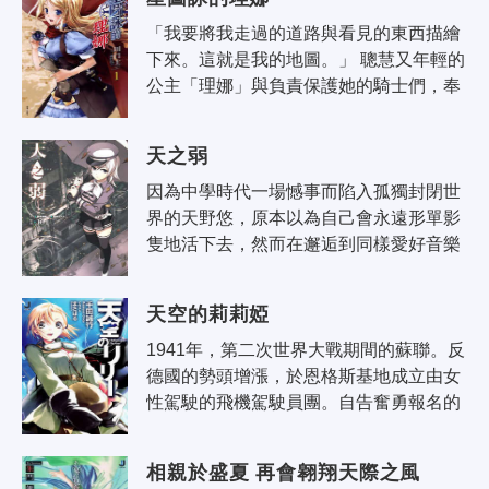
「我要將我走過的道路與看見的東西描繪
下來。這就是我的地圖。」 聰慧又年輕的
公主「理娜」與負責保護她的騎士們，奉
理娜的父王之命，為了製作地圖啟程前往
邊境，但途中卻遭遇來路不明的集團..
天之弱
因為中學時代一場憾事而陷入孤獨封閉世
界的天野悠，原本以為自己會永遠形單影
隻地活下去，然而在邂逅到同樣愛好音樂
的夥伴及一位少女後，他的人生徹底改變
了。 只可惜美好的未來並沒有就此展..
天空的莉莉婭
1941年，第二次世界大戰期間的蘇聯。反
德國的勢頭增漲，於恩格斯基地成立由女
性駕駛的飛機駕駛員團。自告奮勇報名的
少女，處於十幾歲至二十幾歲。以戰鬥機
飛行員作為目標朋友、對手們一起，對..
相親於盛夏 再會翱翔天際之風