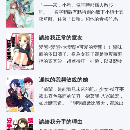
「——來，小狗。像平時那樣去散步
吧。」 名字稍微有點特別的鄉下小鎮十五
夜草町。住著『日輪』和他的青梅竹馬
『穗積之宮市子』。二人是關係很好的
——主僕關係。市子雖說是本鎮歷史最悠
請給我正常的室友
遠的神社..
變態×變態×大變態×可愛的變態！！ 戀味
癖的依田濤子、身為女孩子卻是重度蘿莉
控的齋真汐、超虐待狂一杜憐，以及戀物
癖的芝原宏樹…… 四名高中男女因為某個
理由成了室友，但居所竟然是看似公..
遲鈍的我與敏銳的她
『前輩，是能看見未來的吧』少女·櫛守棗
露出喜色滿面的笑容，指著我·八冢武宏，
如此斷言道。 『明明歲數比我大，卻說出
這種小孩子幻想一般的話來是認真的
嗎？』用著淡定語調提出反駁的妹妹小..
請給我分手的理由