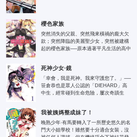
櫻色家族
突然消失的父親、突然飛來橫禍的龐大欠
款；突然降臨的美麗聖少女，突然被建構
起的櫻色家族──原本過著平凡生活的高中
生佑太，人生竟在一夕之間出現了劇烈轉
變。為了適應新的日子，並將新家族成..
死神少女·鏡
「幸會，我是死神。我來守護您了。」──
笹倉恭也是眾人公認的「DIEHARD」高
中生，經常碰到生命危險，屢次奇蹟生
還。某天一名自稱是死神的少女‧鏡出現，
以保護恭也為名展開二十四小時監視，從
我被姨媽整成妹了！
此..
晚熟少年·有馬要轉入了一所歷史悠久的名
門大小姐學校！雖然要十分適合女裝，沒