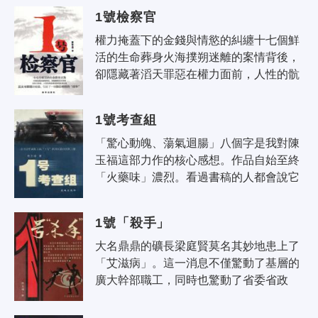
的直接領導下，在紀委、公安、武警的..
1號檢察官
權力掩蓋下的金錢與情慾的糾纏十七個鮮
活的生命葬身火海撲朔迷離的案情背後，
卻隱藏著滔天罪惡在權力面前，人性的骯
髒被表現得淋漓盡致正義與邪惡的較量，
引發了一場驚心動魄的戰爭…… 清..
1號考查組
「驚心動魄、蕩氣迴腸」八個字是我對陳
玉福這部力作的核心感想。作品自始至終
「火藥味」濃烈。看過書稿的人都會說它
「過癮!」因為展現於讀者眼前的，既有黨
內反腐鬥爭（以新城市委書汜于波為..
1號「殺手」
大名鼎鼎的礦長梁庭賢莫名其妙地患上了
「艾滋病」。這一消息不僅驚動了基層的
廣大幹部職工，同時也驚動了省委省政
府，由此展開了引人入勝的故事情節。 誰
是1號殺手？是艾滋病毒？是社會..