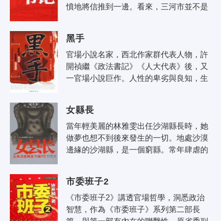
憤地將信推到一邊。看來，三河市並不是
他看到的那個三河市，也不是他嚮往中的
那個三河市，而是……是什麼呢？馬其鳴
黑手
憤..
官場小說名家，西北作家群代表人物，許
開禎繼《政法書記》《人大代表》後，又
一官場小說巨作。人性的卑劣與良知，生
命的無奈與意外，互相操縱的潛規則，官
商勾結的內幕。伸向房產商口袋的那隻..
女縣長
當年輕美麗的林雅雯出任沙湖縣長時，她
做夢也想不到後來發生的一切。地處沙漠
邊緣的沙湖縣，是一個窮縣。常年肆虐的
漫天風沙，磨礪著沙鄉人的面容，也覆蓋
了他們的土地。雄心萬丈的女縣長並不..
市委班子2
《市委班子2》講透官場哲學，洞悉政治
智慧，作為《市委班子》系列第二部長