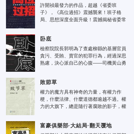
許開禎最發力的作品，超越《省委班
子》，《高位過招》震撼襲來！班子格
局、思想深度全面升級！震撼揭秘省委常
委的升遷與為官藝術！首次全景展示省委
常委的工作、生活狀態，率先揭示省級高
卧底
幹的..
檢察院院長郭明為了查處柳縣的基層官員
貪污、受賄、賣官的犯罪行為，經過深思
熟慮，決心派自己的心腹——司機黃山勇
回到自己的家鄉柳縣做卧底，在那裡黃山
勇與眾多的地方蛀蟲鬥智斗勇…… 作品
敗節草
充..
權力的魔方具有神奇的力量，有權力作
梗，什麼法律、什麼道德都逾越不過。權
力的大旗下，總是隨行著腐敗的影子，權
力變成了滋生腐敗的溫柔鄉。令人深思的
是在現實生活中確實有少數領導幹部拉
富豪俱樂部·大結局·翻天覆地
幫..