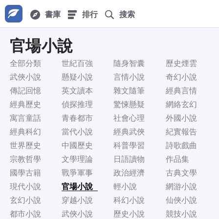
書庫
排行
搜索
官場小說
全部分類
世紀百強
隨身智囊
歷史煙雲
武俠小說
懸疑小說
言情小說
奇幻小說
傳記回憶
英文讀本
雜文隨筆
經典言情
經典歷史
偵探推理
驚悚懸疑
網絡玄幻
寓言童話
青春都市
社會心理
外國小說
經典科幻
當代小說
經典武俠
紀實報告
世界歷史
中國歷史
科普學習
詩歌戲曲
宗教哲學
文學理論
日語讀物
作品集
國學古籍
戰爭軍事
政治經濟
古典文學
現代小說
官場小說
輕小說
網游小說
玄幻小說
穿越小說
科幻小說
仙俠小說
都市小說
武俠小說
歷史小說
競技小說