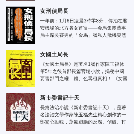
序幕。陳雅玲、王希維先後從解放軍野..
女刑偵局長
一年前：1月6日凌晨3時零8分，停泊在君
安機場的北方省女首富——金馬集團董事
局主席吳賽男的「金馬」號私人飛機突然
爆炸；五天後，金馬集團財務部長一陸，
捲走集團的16.38億元巨款後失蹤。 ..
女國土局長
《女國土局長》是著名1號作家陳玉福休
筆5年之後首部長篇官場小說，揭秘中國
要害部門之權、錢、色尋租真相！ 《女國
土局長》主人公李遠平：女，生於大山，
小學文化，但渴望改變自己的命運..
新市委書記十天
長篇法治小說《新市委書記十天》，是著
名法治文學作家陳玉福先生精心創作的一
部驚心動魄，蕩氣迴腸的反腐、偵破、打
黑力作。新市委書記于波上任後，在省委