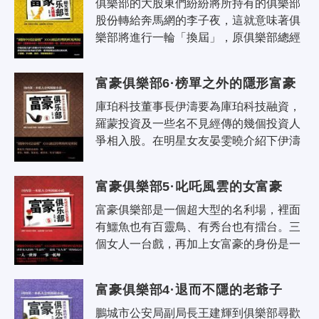
俱樂部的大股東們紛紛將所持有的俱樂部
股份轉給奔馬網的李子夜，這就意味著俱
樂部將進行一輪「換屆」，原俱樂部總經
理古夢柏即將重新上位，各種矛盾，各種
問題集中爆發！這場高手過招的背後，..
富豪俱樂部6·榜單之外的隱形富豪
庫珀科技董事長伊濤要為庫珀科技融資，
羅蒙投資及一些名不見經傳的幾個投資人
爭相入股。在明星女友晏雯曉介紹下伊濤
與生活在美國的隱形富豪翁林志達成協
議，而以羅小可為代表的羅蒙投資也不
富豪俱樂部5·叱吒風雲的女富豪
肯..
富豪俱樂部是一個超大型的名利場，裡面
有鱷魚也有百靈鳥、有秀台也有擂台。三
個女人一台戲，再加上女富豪的身份是一
台十足的大戲，而且這台大戲還和《金陵
風月》劇組選秀相關。表面上看這是一..
富豪俱樂部4·退而不隱的老爺子
鵬城市公安局副局長王建輝到俱樂部尋歡