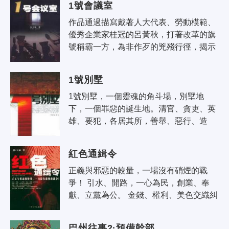
1號會議室
作品通過描寫戴著人大代表、勞動模範、
優秀企業家桂冠的呂黃秋，打著改革的旗
號稱霸一方，為非作歹的兇殘行徑，揭示
了貪官與黑社會相互勾結，賣官鬻爵、行
賄受賄，由錢權交易進而演變為黑權政..
1號別墅
1號別墅，一個靈魂的角斗場，別墅地
下，一個罪惡的誕生地。清官、貪吏、英
雄、要犯，各居其所，善舉、惡行、造
福、作孽，等你來辨。 包養情人，能否追
認為烈士？用賄賂的贓款建希望小學..
紅色通緝令
正義與邪惡的較量，一場沒有硝煙的戰
爭！ 引水、開路，一心為民，創業、奉
獻、立黨為公。 金錢、權利、美色交織糾
纏錯綜複雜，偵破、打黑，正義與邪惡勢
不兩立。 一場正義與邪..
巴州往事2·預備幹部