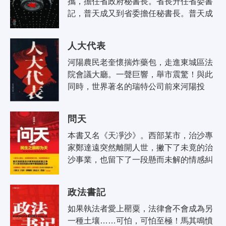
攜，擔任省政府秘書長。省長升任省委書
記，普天成又到省委擔任秘書長。普天成
小心謹慎，深諳官場潛規則。然而在他以
前擔任市委書記時不慎失手，惹下大麻..
人大代表
河陽農民老奎懷揣炸藥包，走進東城區法
院會議大廳。一聲巨響，舉市震驚！與此
同時，世界著名的瑞特公司前來河陽投
資。面對數十億外資的誘惑。市委書記強
偉與市長周一粲之間展開一系列巔峰對
問天
決..
本書又名《天凈沙》。西部某市，治沙專
家鄭達遠突然離開人世，撇下了未竟的治
沙事業，也留下了一段懸而未解的情感糾
葛。沙鄉人奪水，沙漠所奪權，背後還有
高層市領導的暗中博弈……新一代治沙
政法書記
專..
如果執法者愛上罌粟，法律會不會成為另
一種土壤……可怕，可怕至極！馬其鳴憤