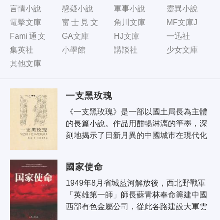
言情小說
懸疑小說
軍事小說
靈異小說
電擊文庫
富士見文
角川文庫
MF文庫J
庫
Fami通文
GA文庫
HJ文庫
一迅社
庫
集英社
小學館
講談社
少女文庫
其他文庫
一支黑玫瑰
《一支黑玫瑰》是一部以國土局長為主體
的長篇小說。作品用酣暢淋漓的筆墨，深
刻地揭示了日新月異的中國城市在現代化
進程中彈奏出的不和諧音符，以及國土資
源管理部門與房地產開發商之間鮮為人..
國家使命
1949年8月省城藍河解放後，西北野戰軍
「英雄第一師」師長蘇青林奉命籌建中國
西部有色金屬公司，從此各路建設大軍雲
集新川峽，拉開了中國首次西部大開發的