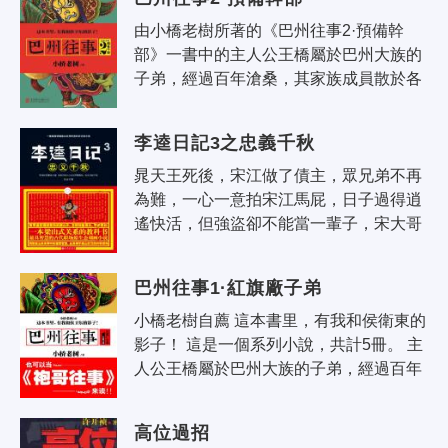
由小橋老樹所著的《巴州往事2·預備幹
部》一書中的主人公王橋屬於巴州大族的
子弟，經過百年滄桑，其家族成員散於各
地。 王橋中師畢業後不甘在農村教書，辭
職闖蕩江湖，受挫後回巴州讀復讀..
李逵日記3之忠義千秋
晁天王死後，宋江做了債主，眾兄弟不再
為難，一心一意拍宋江馬屁，日子過得逍
遙快活，但強盜卻不能當一輩子，宋大哥
提出要招安，眾兄弟很是擁護，經過幾番
談判，條件終於談妥，最後朝廷派宿太..
巴州往事1·紅旗廠子弟
小橋老樹自薦 這本書里，有我和侯衛東的
影子！ 這是一個系列小說，共計5冊。 主
人公王橋屬於巴州大族的子弟，經過百年
滄桑，其家族成員散於各地。王橋中師畢
業後不甘在農村教書，辭職闖蕩..
高位過招