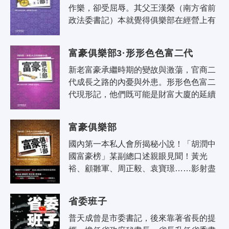
作樂，卻受屈辱。其父王漢榮（南方省前
政法委書記）本就覺得俱樂部在經營上有
不法問題，外加愛子心切，寫信給有關部
門，提出整治想法。時值全國性黃賭毒..
富豪俱樂部3·形形色色富二代
新老富豪承繼時期的變故與激蕩，官商二
代成長之路的內憂與外患。形形色色富二
代現形記，他們既可能是財富大廈的延續
人，也可能成為上房揭瓦的敗家子！官二
代，狹義上講不算富二代，然而背靠大..
富豪俱樂部
國內第一本私人會所揭秘小說！「胡潤中
國富豪榜」某副總口述親眼見聞！黃光
裕、顧雛軍、周正毅、袁寶璟……影射盡
在其中！揭底高級會員制俱樂部不為外人
所知的私密，真實呈現不同派系富豪們的
省委班子
百..
普天成曾是市委書記，後來靠著省長的提