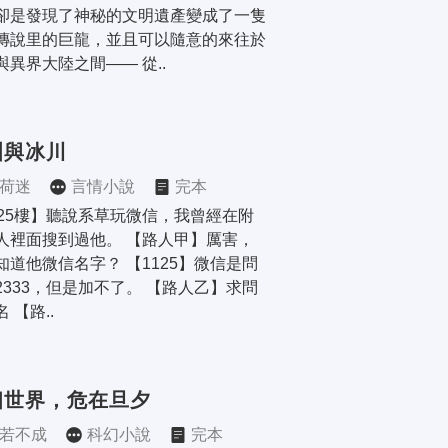
卻是發現了神秘的文明遺產變成了一隻
傳說里的巨龍，並且可以隨意的來往於
與異界大陸之間—— 從..
洲與冰川
荷迷
言情小說
完本
125樓】聽說系草玩微信，我曾經在附
人裡面搜到過他。 【路人甲】厲害，
知道他微信名字？ 【1125】微信是問
2333，但是加不了。 【路人乙】求問
 【路..
個世界，危在旦夕
若不成
科幻小說
完本