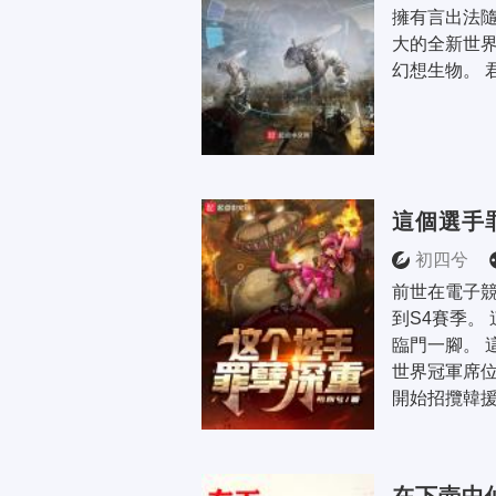
擁有言出法
大的全新世
幻想生物。 
這個選手
初四兮
前世在電子
到S4賽季。
臨門一腳。 
世界冠軍席位
開始招攬韓援