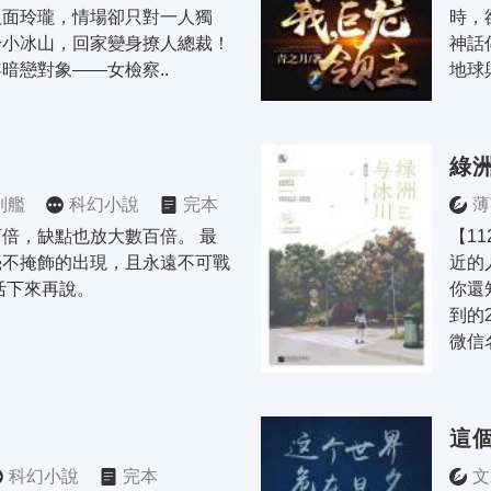
八面玲瓏，情場卻只對一人獨
時，
冷小冰山，回家變身撩人總裁！
神話
暗戀對象——女檢察..
地球
綠
列艦
科幻小說
完本
薄
倍，缺點也放大數百倍。 最
【1
毫不掩飾的出現，且永遠不可戰
近的
活下來再說。
你還
到的
微信名
這
科幻小說
完本
文