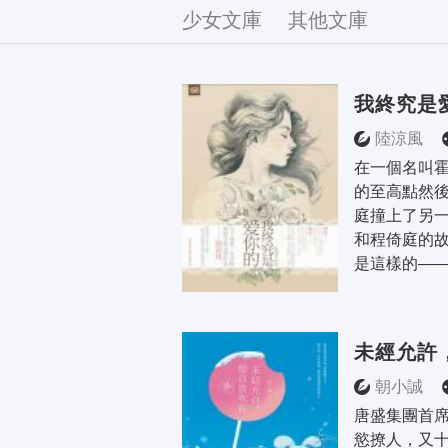
文庫
少女文庫
其他文庫
我終究是
陸涼風
在一個名叫
的至高點然
庭撞上了另一
和程倚庭的故
是這樣的—— 
未經允許
朝小誠
唐盛集團首
慾撩人，又