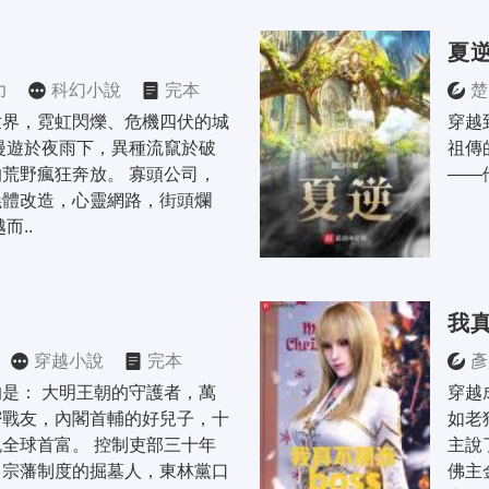
夏
力
科幻小說
完本
楚
世界，霓虹閃爍、危機四伏的城
穿越
漫遊於夜雨下，異種流竄於破
祖傳
荒野瘋狂奔放。 寡頭公司，
——
義體改造，心靈網路，街頭爛
而..
我真
穿越小說
完本
彥
是： 大明王朝的守護者，萬
穿越
密戰友，內閣首輔的好兒子，十
如老
全球首富。 控制吏部三十年
主說
，宗藩制度的掘墓人，東林黨口
佛主