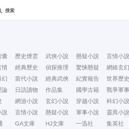
搜索
智囊
歷史煙雲
武俠小說
懸疑小說
言情小
言情
經典歷史
偵探推理
驚悚懸疑
網絡玄
科幻
當代小說
經典武俠
紀實報告
世界歷
理論
日語讀物
作品集
國學古籍
戰爭軍
說
網游小說
玄幻小說
穿越小說
科幻小
小說
言情小說
懸疑小說
軍事小說
靈異小
通
GA文庫
HJ文庫
一迅社
集英社