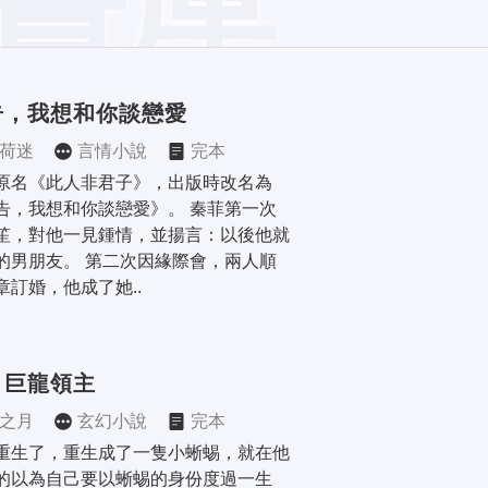
告，我想和你談戀愛
荷迷
言情小說
完本
原名《此人非君子》，出版時改名為
告，我想和你談戀愛》。 秦菲第一次
笙，對他一見鍾情，並揚言：以後他就
的男朋友。 第二次因緣際會，兩人順
章訂婚，他成了她..
！巨龍領主
之月
玄幻小說
完本
重生了，重生成了一隻小蜥蜴，就在他
的以為自己要以蜥蜴的身份度過一生