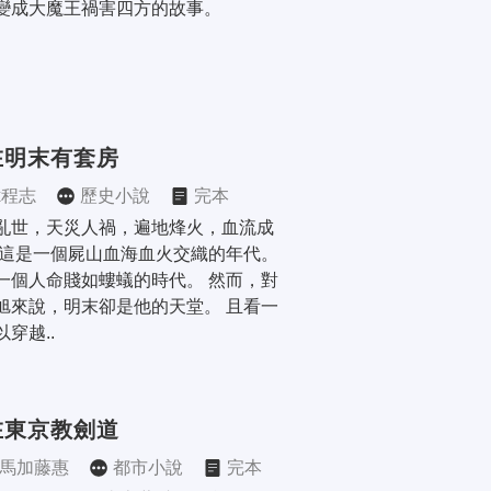
變成大魔王禍害四方的故事。
在明末有套房
x程志
歷史小說
完本
亂世，天災人禍，遍地烽火，血流成
 這是一個屍山血海血火交織的年代。 
一個人命賤如螻蟻的時代。 然而，對
旭來說，明末卻是他的天堂。 且看一
穿越..
在東京教劍道
馬加藤惠
都市小說
完本