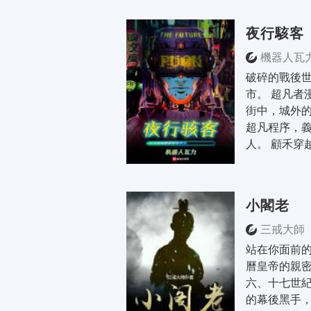
夜行駭客
機器人瓦
破碎的戰後
市。 超凡者
街中，城外的
超凡程序，
人。 顧禾穿越
小閣老
三戒大師
站在你面前的
曆皇帝的親
六、十七世紀
的幕後黑手