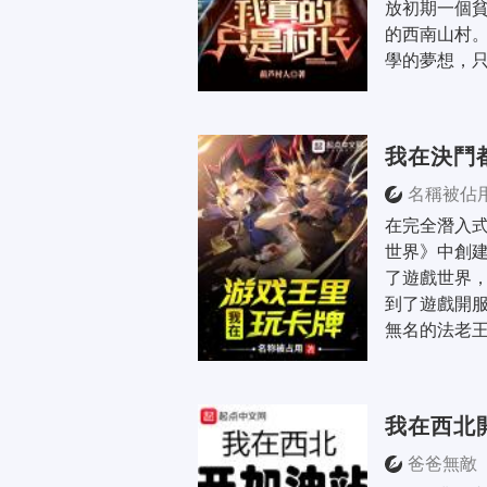
放初期一個
的西南山村。
學的夢想，只
我在決鬥
名稱被佔
在完全潛入
世界》中創
了遊戲世界，
到了遊戲開
無名的法老王
我在西北
爸爸無敵