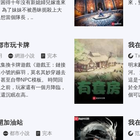
貧困得十年沒有新媳婦兒嫁進來
來，
 為了妹妹不被愚昧扼殺上大
想當個隊長，..
都市玩卡牌
我
用
網游小說
完本
T
式集換卡牌遊戲《遊戲王：鏈接
明末
建小號的蘇羽，莫名其妙穿越去
河。
甚至自帶NPC模板。 時間回
這是
服之前，玩家還有一個月降臨，
於全
還沉眠在高..
個可以
開加油站
我
都市小說
完本
范