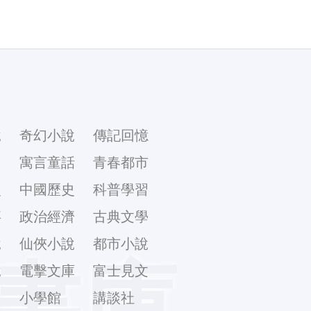
說
奇幻小說
傳記回憶
幻
寓言童話
青春都市
史
中國歷史
科普學習
事
政治經濟
古典文學
說
仙俠小說
都市小說
書庫
說
電擊文庫
富士見文
庫
小學館
講談社