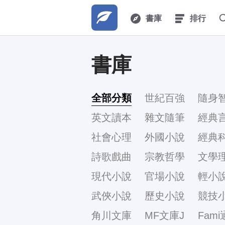
書庫
排行
書庫
全部分類
世紀百強
隨身
英文讀本
雜文隨筆
經典
社會心理
外國小說
經典
詩歌戲曲
宗教哲學
文學
現代小說
官場小說
輕小
武俠小說
歷史小說
競技
角川文庫
MF文庫J
Fami