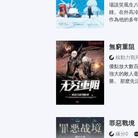
場談笑風生
鍾。在外高
作為他的多年
無窮重阻
核動力戰
優點放大數百
強大的敵人
勝。 那麼先
罪惡戰境
緣分0