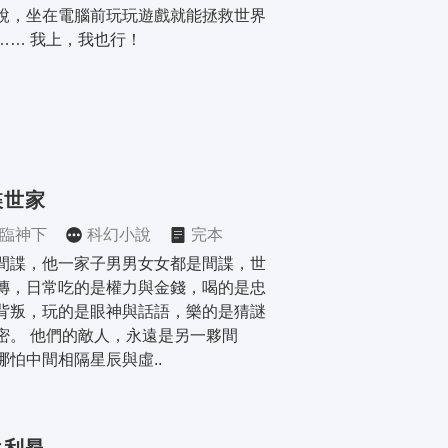
說，坐在電腦前玩玩遊戲就能拯救世界
…… 我上，我也行！
諜世家
臨神下
科幻小說
完本
間諜，他一家子男男女女都是間諜，世
傳，日常吃的是權力與金錢，喝的是忠
背叛，玩的是眼神與話語，樂的是猜謎
密。 他們的敵人，永遠是另一夥間
哪怕中間相隔星辰與虛..