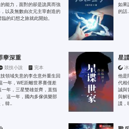
隨的能力，面對的卻是詭異而強
如果
界，以及無數由次元主宰創造的
的話
君臨的幻想之旅就此開始。
罪孽深重
星
競技小說
完本
冰
競技領域失意的李念意外重生回
他是
 這一年，WE距離世界賽僅差
代相
這一年，三星雙雄並齊，直指
誠與
。 這一年，國內多傢俱樂部
與解
，韓..
諜，