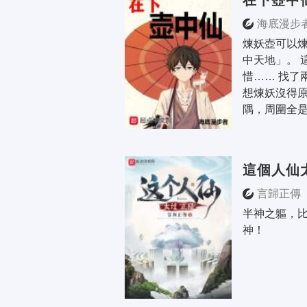
在下壺中
海底漫步
煉妖壺可以
中天地」。 
惜…… 找了
想煉妖沒得原
隅，周圍全是
這個人仙
言歸正傳
半神之軀，比
神！