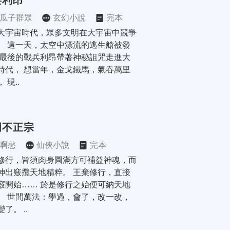
兵利昂
瓜子群眾
玄幻小說
完本
大宇宙時代，眾多文明在大宇宙中競爭
。 這一天，太空中漂流的逃生艙被發
 最後的戰兵利昂帶著神秘詛咒走進大
時代， 想當年，金戈鐵馬，氣吞萬里
 現..
門不正宗
啊愁
仙俠小說
完本
修行，皆須肉身圓滿方可補益神魂，而
神出竅攬天地精粹。 王棄修行，直接
竅開始…… 於是修行之始便可納天地
。 世間萬法：學過，會了，改一改，
了。 ..