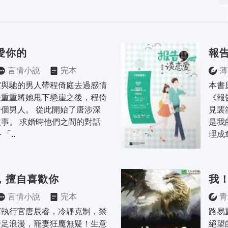
愛你的
報
言情小說
完本
薄
霍與馳的男人帶程倚庭去過感情
本書
後重重將她甩下懸崖之後，程倚
《報
個男人。 從此開始了唐涉深
見裴
事。 求婚時他們之間的對話
是我
「..
理成
，擅自喜歡你
我
言情小說
完本
青
席執行官唐辰睿，冷靜克制，禁
路易
十足浪漫，寵妻狂魔無疑！生意
絕望