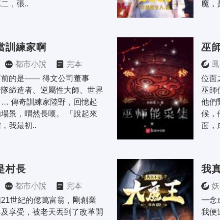
二，張..
魔，
當訓練家啊
巫
都市小說
完本
鳳
前的是—— 得文公司董事
位面
箭隊締造者、逆屬性大師、世界
巫師
… 傳奇訓練家陸野，回憶起
他們
場景，喟然長嘆。 「說起來
候，
，我最初..
面，
是村長
我
都市小說
完本
妖
21世紀的億萬富翁，剛創業
一念
得及享受，被老天丟到了改革開
我便