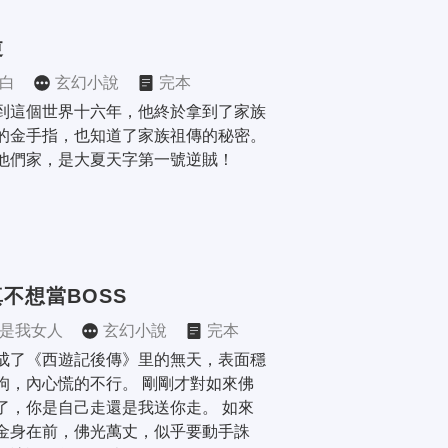
逆
白
玄幻小說
完本
到這個世界十六年，他終於拿到了家族
的金手指，也知道了家族祖傳的秘密。 
他們家，是大夏天字第一號逆賊！
不想當BOSS
是我女人
玄幻小說
完本
成了《西遊記後傳》里的無天，表面穩
狗，內心慌的不行。 剛剛才對如來佛
了，你是自己走還是我送你走。 如來
金身在前，佛光萬丈，似乎要動手誅