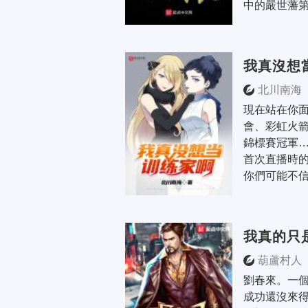
中的嚴世藩第
我真沒想
北川南海
現在站在你面
會、彩虹火
錦標賽冠軍…
首次直播時的
你們可能不信
我真的只
葫蘆村人
劉春來。一個
成功還沒來