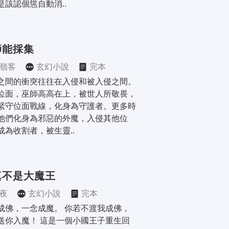
是該認個慫自動消..
師能採集
嶺客
玄幻小說
完本
之間的衝突往往在入侵和被入侵之間。 
位面，巫師高高在上，被世人所敬畏，
緊守位面戰線，化身為守護者。更多時
他們化身為邪惡的外魔，入侵其他位
成為收割者，被生靈..
真不是大魔王
夜
玄幻小說
完本
成佛，一念成魔。 你若不渡我成佛，
送你入魔！ 這是一個小國王子重生回