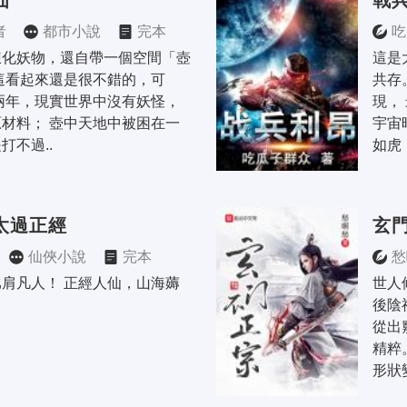
仙
戰
者
都市小說
完本
吃
煉化妖物，還自帶一個空間「壺
這是
這看起來還是很不錯的，可
共存
兩年，現實世界中沒有妖怪，
現，
材料； 壺中天地中被困在一
宇宙
打不過..
如虎，
太過正經
玄
仙俠小說
完本
愁
肩凡人！ 正經人仙，山海薅
世人
後陰
從出
精粹
形狀變