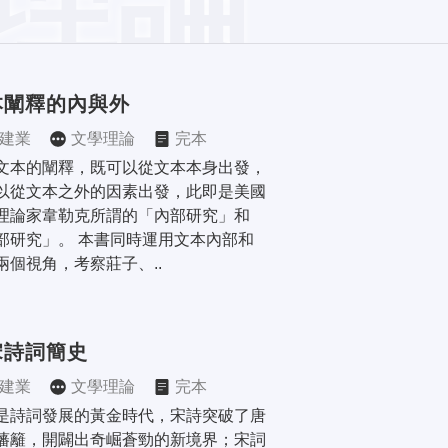
本闡釋的內與外
建業
文學理論
完本
文本的闡釋，既可以從文本本身出發，
以從文本之外的因素出發，此即是美國
理論家韋勒克所謂的「內部研究」和
部研究」。 本書同時運用文本內部和
兩個視角，考察莊子、..
宋詩詞簡史
建業
文學理論
完本
是詩詞發展的黃金時代，宋詩突破了唐
藩籬，開闢出奇崛蒼勁的新境界；宋詞