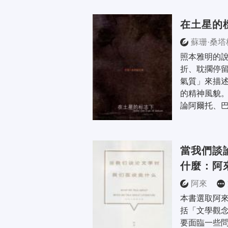
在土星的
蘇珊·桑塔
照本雅明的
折、耽擱停
氣質」來描
的精神風貌
論阿爾托、巴
當我們談
什麼：阿
阿來
本書選取阿
括「文學觀
要面臨一些