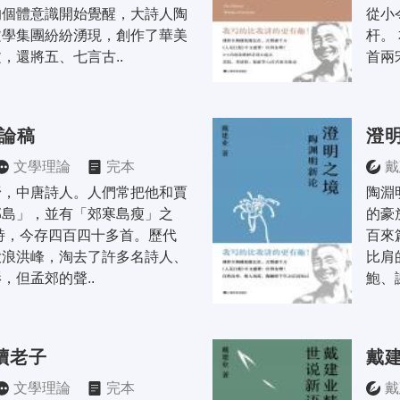
的個體意識開始覺醒，大詩人陶
從小
文學集團紛紛湧現，創作了華美
杆。
，還將五、七言古..
首兩
郊論稿
澄
文學理論
完本
戴
野，中唐詩人。人們常把他和賈
陶淵
郊島」，並有「郊寒島瘦」之
的豪
詩，今存四百四十多首。歷代
百來
大浪洪峰，淘去了許多名詩人、
比肩
，但孟郊的聲..
鮑、
讀老子
戴
文學理論
完本
戴