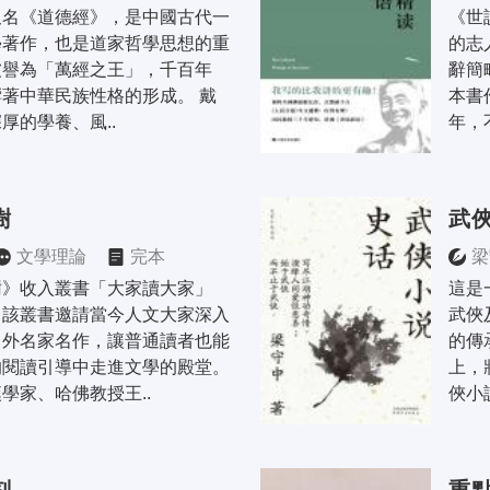
又名《道德經》，是中國古代一
《世
學著作，也是道家哲學思想的重
的志
被譽為「萬經之王」，千百年
辭簡
著中華民族性格的形成。 戴
本書
厚的學養、風..
年，
樹
武
文學理論
完本
梁
樹》收入叢書「大家讀大家」
這是
，該叢書邀請當今人文大家深入
武俠
中外名家名作，讓普通讀者也能
的傳
的閱讀引導中走進文學的殿堂。
上，
學家、哈佛教授王..
俠小