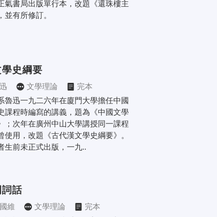
正氣書局出版單行本，改題《還珠樓主
，並有所修訂。
文學史綱要
迅
文學理論
完本
系魯迅一九二六年在廈門大學擔任中國
史課程時編寫的講義，題為《中國文學
》；次年在廣州中山大學講授同一課程
曾使用，改題《古代漢文學史綱要》。
者生前未正式出版，一九..
間詞話
國維
文學理論
完本