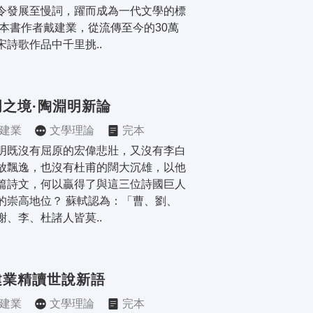
令發展至慢詞，躍而成為一代文學的標
 本書作者戴建業，從流傳至今的30萬
宋詩歌作品中千里挑..
明之境·陶淵明新論
建業
文學理論
完本
明既沒有屈原的宏偉悲壯，又沒有李白
放飄逸，也沒有杜甫的闊大沉雄，以他
篇詩文，何以贏得了與這三位詩國巨人
的崇高地位？ 蘇軾認為：「曹、劉、
謝、李、杜諸人皆莫..
建業精讀世說新語
建業
文學理論
完本