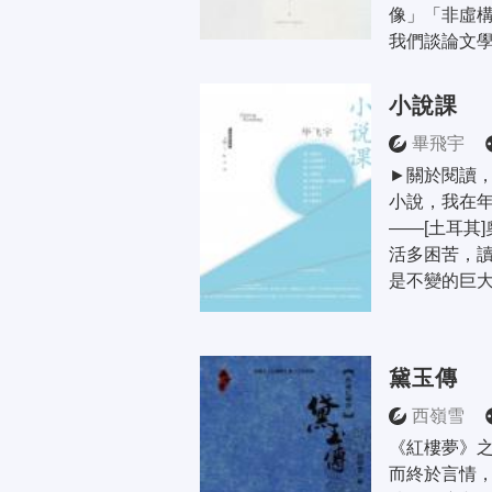
像」「非虛
我們談論文學
小說課
畢飛宇
►關於閱讀，
小說，我在
——[土耳其
活多困苦，
是不變的巨大
黛玉傳
西嶺雪
《紅樓夢》
而終於言情