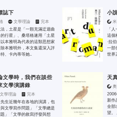
標誌下
小
格
文學理論
完本
米
說法，土星是「一顆充滿迂迴曲
「人
留的行星」、桑塔格遂用「土星
這個
述以本雅明為代表的這類思想家
·拉
。除本雅明外，本文集還深入評
一部
特、卡內蒂等她..
世界
論文學時，我們在談些
天
來文學演講錄
奧
20
文學理論
完本
新作
來先生近幾年在各地的演講，包
全部
念與文學寫作問題」「文學總是
望。
問題」「文學的敘寫抒發與想