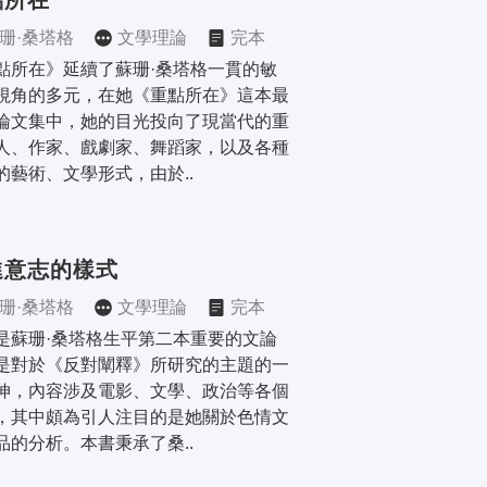
點所在
珊·桑塔格
文學理論
完本
點所在》延續了蘇珊·桑塔格一貫的敏
視角的多元，在她《重點所在》這本最
論文集中，她的目光投向了現當代的重
人、作家、戲劇家、舞蹈家，以及各種
的藝術、文學形式，由於..
進意志的樣式
珊·桑塔格
文學理論
完本
是蘇珊·桑塔格生平第二本重要的文論
是對於《反對闡釋》所研究的主題的一
伸，內容涉及電影、文學、政治等各個
，其中頗為引人注目的是她關於色情文
品的分析。本書秉承了桑..