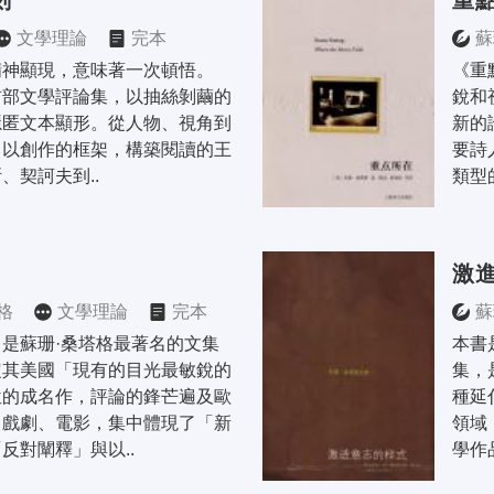
刻
重
文學理論
完本
蘇
神顯現，意味著一次頓悟。 
《重
首部文學評論集，以抽絲剝繭的
銳和
隱匿文本顯形。從人物、視角到
新的
，以創作的框架，構築閱讀的王
要詩
、契訶夫到..
類型
激
格
文學理論
完本
蘇
是蘇珊·桑塔格最著名的文集
本書
定其美國「現有的目光最敏銳的
集，
位的成名作，評論的鋒芒遍及歐
種延
、戲劇、電影，集中體現了「新
領域
反對闡釋」與以..
學作