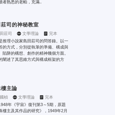
讀者熟悉的老帕，充滿..
田莊司的神秘教室
田莊司
文學理論
完本
是推理小說家島田莊司的問答錄。以一
答的方式，分別從執筆的準備、構成與
、陷阱的構想、創作的精神幾個方面。
的闡述了其思維方式與構成框架的方
珠樓主論
國楨
文學理論
完本
1948年《宇宙》復刊第3～5期，原題
珠樓主及其作品的研究》，1949年2月