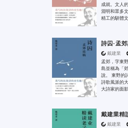
成就。文人
淵明和眾多
精工的駢體文
詩囚·孟
戴建業
孟郊，字東
島並稱為「
說。 東野的
詩歌風派的
大詩家的面影
戴建業精
戴建業