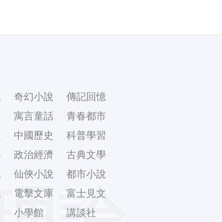
說
奇幻小說
傳記回憶
幻
寓言童話
青春都市
史
中國歷史
科普學習
事
政治經濟
古典文學
說
仙俠小說
都市小說
理論
說
電擊文庫
富士見文
庫
小學館
講談社