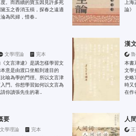
厚度。而西續的寶玉因見許多死
上海
聞黛玉之香消玉殞，探春之遠適
論》
淪為民婦，惜春..
漢
文學理論
完本
魯
的《文言津逮》是講怎樣學習文
本書
的本意是由渡口坐船到達目的
文學
來比喻為學的門徑。所以文言津
史略
言入門。你想學習如何以文言為
時又
請你讀張先生的著..
在作
概要
人
文學理論
完本
王