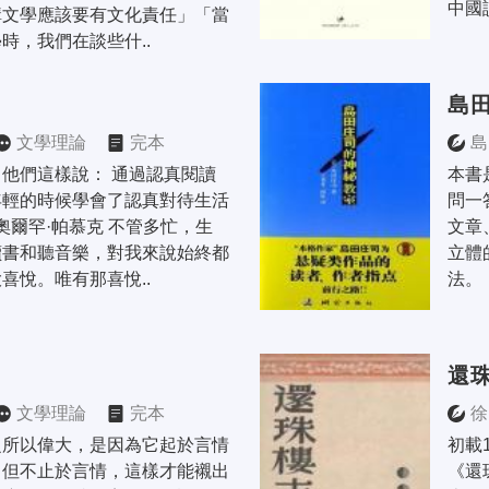
中國
構文學應該要有文化責任」「當
時，我們在談些什..
島
文學理論
完本
島
他們這樣說： 通過認真閱讀
本書
年輕的時候學會了認真對待生活
問一
]奧爾罕·帕慕克 不管多忙，生
文章
讀書和聽音樂，對我來說始終都
立體
喜悅。唯有那喜悅..
法。
還
文學理論
完本
徐
之所以偉大，是因為它起於言情
初載
，但不止於言情，這樣才能襯出
《還