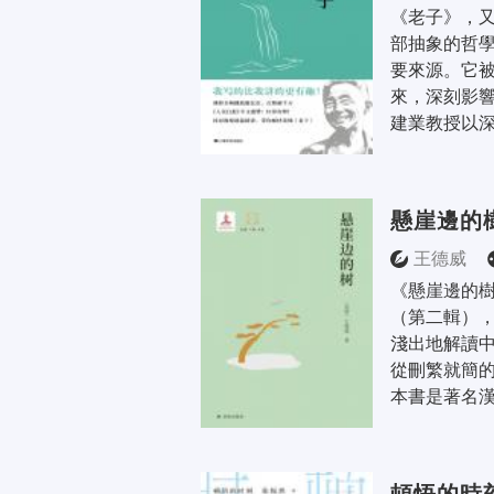
《老子》，
部抽象的哲
要來源。它
來，深刻影響
建業教授以深
懸崖邊的
王德威
《懸崖邊的
（第二輯）
淺出地解讀
從刪繁就簡
本書是著名漢