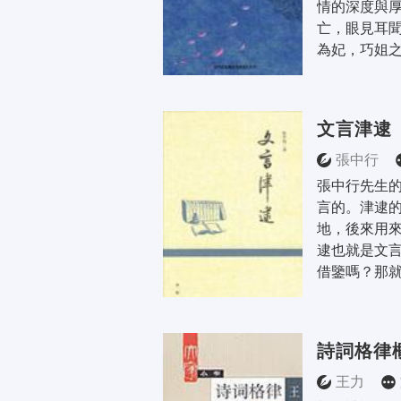
情的深度與
亡，眼見耳
為妃，巧姐之
文言津逮
張中行
張中行先生
言的。津逮
地，後來用
逮也就是文
借鑒嗎？那就
詩詞格律
王力