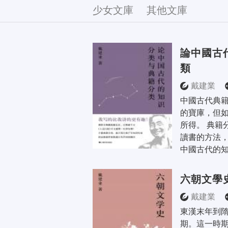
文庫
少女文庫
其他文庫
論中國古
類
戴建業
中國古代典
的寶庫，但
所得。 典籍
讀書的方法，
中國古代的知
六朝文學
戴建業
東漢末年到
期。這一時