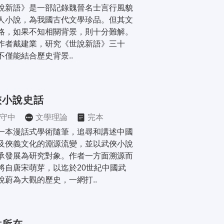
說新語》是一部記錄魏晉名士言行風貌
人小說，為我國古代文學珍品。但其文
略，如果不知相關背景，則十分難解。 
作者戴建業，研究《世說新語》三十
不僅能結合歷史背景..
俠小說史話
守中
文學理論
完本
一本漫話式學術隨筆，追尋和講述中國
及俠義文化的淵源流變，並以武俠小說
承發展為研究對象。作者一方面溯源而
將自唐宋萌芽，以迄於20世紀中國武
說蔚為大觀的歷史，一網打..