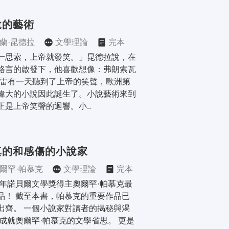
說的藝術
蘭·昆德拉
文學理論
完本
一思索，上帝就發笑。」昆德拉說，在
格言的啟發下，他喜歡想像：弗朗索瓦
伯雷有一天聽到了上帝的笑聲，歐洲第
偉大的小說因此誕生了。小說藝術來到
正是上帝笑聲的迴響。小..
真的和感傷的小說家
爾罕·帕慕克
文學理論
完本
06年諾貝爾文學獎得主奧爾罕·帕慕克最
品！ 截至本書，帕慕克的重要作品已
出齊。 一個小說家對讀者的揭秘與渴
 成就奧爾罕·帕慕克的文學省思。 更是