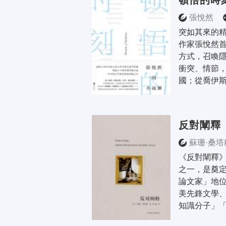
頓悟的時
張悅然
突如其來的精
作家張悅然
方式，召喚
衝突、情節
國；從喬伊斯
反對闡釋
蘇珊·桑塔
《反對闡釋》
之一，是奠
論文家」地
美先鋒文學
知識分子」「