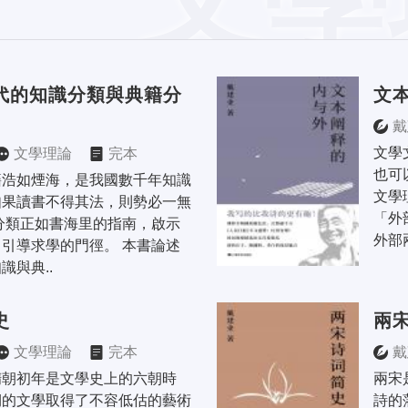
代的知識分類與典籍分
文
戴
文學
文學理論
完本
也可
籍浩如煙海，是我國數千年知識
文學
如果讀書不得其法，則勢必一無
「外
分類正如書海里的指南，啟示
外部
引導求學的門徑。 本書論述
識與典..
史
兩
文學理論
完本
戴
隋朝初年是文學史上的六朝時
兩宋
期的文學取得了不容低估的藝術
詩的