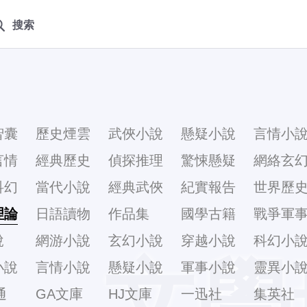
搜索
智囊
歷史煙雲
武俠小說
懸疑小說
言情小
言情
經典歷史
偵探推理
驚悚懸疑
網絡玄
科幻
當代小說
經典武俠
紀實報告
世界歷
理論
日語讀物
作品集
國學古籍
戰爭軍
說
網游小說
玄幻小說
穿越小說
科幻小
文學
小說
言情小說
懸疑小說
軍事小說
靈異小
通
GA文庫
HJ文庫
一迅社
集英社