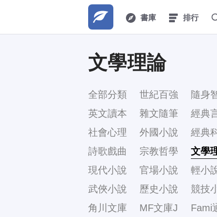
書庫
排行
文學理論
全部分類
世紀百強
隨身
英文讀本
雜文隨筆
經典
社會心理
外國小說
經典
詩歌戲曲
宗教哲學
文學
現代小說
官場小說
輕小
武俠小說
歷史小說
競技
角川文庫
MF文庫J
Fami