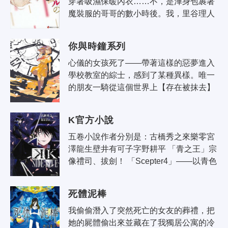
穿著吸濕保暖內衣……不，是渾身包裹著
魔裝服的哥哥的數小時後。我，里谷理人
與一個奇妙的女孩子相遇了。少女名叫紙
透透琉。她是個想要重製這個充滿歧視
你與時鐘系列
與..
心儀的女孩死了——帶著這樣的惡夢進入
學校教室的綜士，感到了某種異樣。唯一
的朋友一騎從這個世界上【存在被抹去】
的事實，只有自己意識到了。察覺到綜士
異變的，是建立【時鐘部】追尋時空扭
K官方小說
曲..
五卷小說作者分別是：古橋秀之來樂零宮
澤龍生壁井有可子字野耕平 「青之王」宗
像禮司、拔劍！ 「Scepter4」——以青色
王盟與青之王宗像禮司為中心的故事，在
此揭開序幕。 由「青之王」宗像禮..
死體泥棒
我偷偷潛入了突然死亡的女友的葬禮，把
她的屍體偷出來並藏在了我獨居公寓的冷