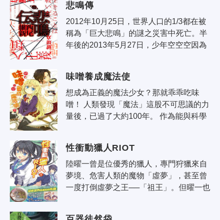
悲鳴傳
2012年10月25日，世界人口的1/3都在被
稱為「巨大悲鳴」的謎之災害中死亡。半
年後的2013年5月27日，少年空空空因為
苦惱於自己是個對什麼事情都不動心的
人，而來到飢皿木診療所。在這裡，被問
味噌養成魔法使
診..
想成為正義的魔法少女？那就乖乖吃味
噌！ 人類發現「魔法」這股不可思議的力
量後，已過了大約100年。 作為能與科學
匹敵的「力量」，人們持續研究著魔法。 
然而，由於魔法抑制物質「MISO」—..
性衝動獵人RIOT
陸曜一曾是位優秀的獵人，專門狩獵來自
夢境、危害人類的魔物「虛夢」，甚至曾
一度打倒虛夢之王──「祖王」。但曜一也
因此失去了他最珍貴的東西，那就是獵人
的力量（性x欲）之源…… 然而，就在..
百器徒然袋