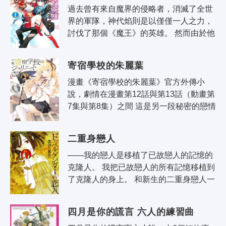
過去曾有來自魔界的侵略者，消滅了全世
界的軍隊，神代焰則是以僅僅一人之力，
討伐了那個《魔王》的英雄。 然而由於他
的力量太過強大，因而受到權力者們的疏
遠，被冠上『反叛者』的冤罪，遭到..
寄宿學校的朱麗葉
漫畫《寄宿學校的朱麗葉》官方外傳小
說，劇情在漫畫第12話與第13話（動畫第
7集與第8集）之間 這是另一段秘密的戀情
——這是一所聚集著兩個敵對國家學生的
寄宿學校——達利亞學園。犬塚露壬雄和
二重身戀人
朱..
——我的戀人是移植了已故戀人的記憶的
克隆人。 我把已故戀人的所有記憶移植到
了克隆人的身上。 和新生的二重身戀人一
起生活， 然而，做夢都沒想到我和她會被
逼得走投無路—— 期待已久，唐邊..
四月是你的謊言 六人的練習曲