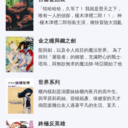
「哇哈哈哈，久等了！ 我就是普天之下，
唯有一人的偵探，榎木津禮二郎！！」 神
·榎木津禮二郎領銜主演，痛快冒險大混亂
活劇第一彈！ 另一個京極堂系列， 爆笑
妖怪推理《百器徒然袋—雨》20..
金之瞳與鐵之劍
龍與劍，以及令人炫目的魔法世界。 為了
得到「屠龍者」的稱號，充滿野心的戰士·
塔烏，與無欲無求的魔法師·琦亞開始了他
們的旅程。結下男人之間深厚羈絆的兩位
冒險者，在開始不久的旅途中便遭..
世界系列
櫃內樣刻是溺愛妹妹櫃內夜月的高中生。
與琴原莉莉絲、迎槻箱彥、保健室的天才
病院坂幾位友人過著平凡的生活。某天，
樣刻制裁了對夜月出手的同學數澤六人。
但卻在同一天，數澤被發現陳屍在校內..
終極反英雄