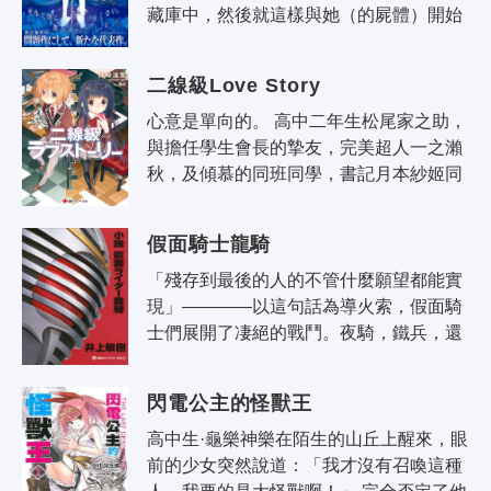
藏庫中，然後就這樣與她（的屍體）開始
了同居生活。唐邊葉介的問題作後終於迎
來了新的代表作（LoveStory）
二線級Love Story
心意是單向的。 高中二年生松尾家之助，
與擔任學生會長的摯友，完美超人一之瀨
秋，及傾慕的同班同學，書記月本紗姬同
屬於學生會，過著平凡而又快樂的高中生
活。家之助知道自己對紗姬的這份心..
假面騎士龍騎
「殘存到最後的人的不管什麼願望都能實
現」————以這句話為導火索，假面騎
士們展開了凄絕的戰鬥。夜騎，鐵兵，還
有王蛇……向著這壯絕的戰鬥挑戰的他
們，各自懷抱著悲傷卻又無法得到救贖的
閃電公主的怪獸王
「戰鬥..
高中生·龜樂神樂在陌生的山丘上醒來，眼
前的少女突然說道：「我才沒有召喚這種