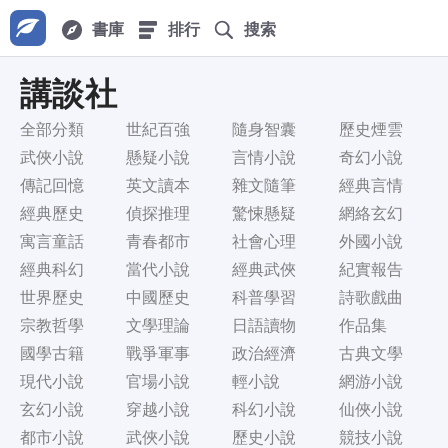
書庫
排行
搜索
講談社
全部分類
世紀百強
隨身智囊
歷史煙雲
武俠小說
懸疑小說
言情小說
奇幻小說
傳記回憶
英文讀本
雜文隨筆
經典言情
經典歷史
偵探推理
驚悚懸疑
網絡玄幻
寓言童話
青春都市
社會心理
外國小說
經典科幻
當代小說
經典武俠
紀實報告
世界歷史
中國歷史
科普學習
詩歌戲曲
宗教哲學
文學理論
日語讀物
作品集
國學古籍
戰爭軍事
政治經濟
古典文學
現代小說
官場小說
輕小說
網游小說
玄幻小說
穿越小說
科幻小說
仙俠小說
都市小說
武俠小說
歷史小說
競技小說