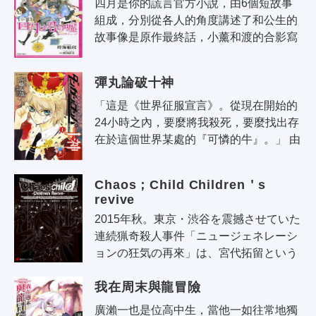
四月是你的謊言官方小說，由6個短故事
組成，分別從各人的角度講述了和公生的
故事像是原作最終話，小薰和渡的合影寫
真的由來也描寫在內僅僅只是原作的細節
補完。
彈丸論破十神
「這是《世界征服宣言》。從現在開始的
24小時之內，要麼將我殺死，要麼找出存
在於這個世界某處的『可憐的牛』。」 由
於自己的假冒者所發表的《世界征服宣
言》而被奪走了所有的權力，成為了「..
Chaos；Child Children＇s 
revive
2015年秋。東京・渋谷を震撼させていた
連続猟奇殺人事件「ニュージェネレーシ
ョンの狂気の再來」は、宮代拓留という
少年の逮捕をもって収束したが、様々な
我在周末與龍冒險
後遺症を孕みつつ渋谷の街と人々に色..
廣瀨一也是位高中生，當他一如往常地獨