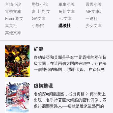
言情小說
懸疑小說
軍事小說
靈異小說
電擊文庫
富士見文
角川文庫
MF文庫J
庫
Fami通文
GA文庫
HJ文庫
一迅社
庫
集英社
小學館
講談社
少女文庫
其他文庫
紅龍
多納提亞和黃爛是爭奪世界霸權的兩個超
級大國，在這兩個大國的夾縫中，存在著
一個神秘的島國，尼爾·卡姆。 在這個島
國的守護神——<紅龍>身上，發生了突如
其來的異變，為了解決這一異變而產生..
虛構推理
名偵探≠解開謎團，找出真相？ 傳聞街上
出現一名手持著巨大鋼筋的巨乳偶像，四
處徘徊襲擊路人──這就是近來最熱門的
「鋼人七瀬」都市傳說。以人類之身成為