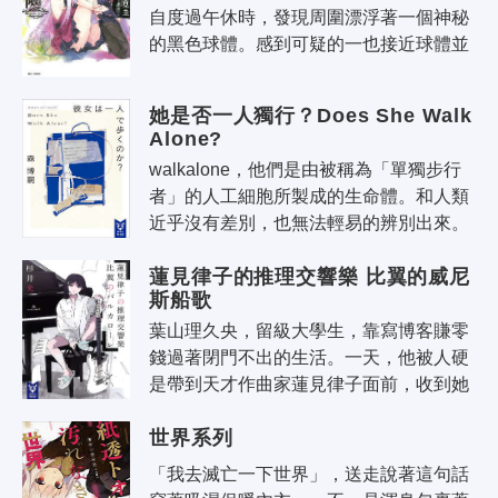
自度過午休時，發現周圍漂浮著一個神秘
的黑色球體。感到可疑的一也接近球體並
碰觸它的瞬間，他發現自己站在一個未知
之地。然後，那裡出現的是——一隻巨
她是否一人獨行？Does She Walk 
龍..
Alone?
walkalone，他們是由被稱為「單獨步行
者」的人工細胞所製成的生命體。和人類
近乎沒有差別，也無法輕易的辨別出來。
科研人員羽切、其性命受到不明組織的威
蓮見律子的推理交響樂 比翼的威尼
脅，並且對此完全沒有任何頭緒。據負..
斯船歌
葉山理久央，留級大學生，靠寫博客賺零
錢過著閉門不出的生活。一天，他被人硬
是帶到天才作曲家蓮見律子面前，收到她
的作詞委託。據說，在葉山的文章里，蓮
世界系列
見律子讀到了自己無法編織的「詩意」..
「我去滅亡一下世界」，送走說著這句話