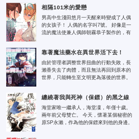
一種感情，都會將我侵蝕。 所以我不..
相隔101米的愛戀
男高中生淺田悠月一天醒來時變成了人偶
的女孩子！ 人偶的名字叫7號。 好像是一
流的魔法使兼人偶師朝霧恭子製作的，有
著世界最高級別規格的租用服務型美少女
自動人偶…… 分派的任務是和委託..
靠著魔法藥水在異世界活下去！
由於管理者調整世界扭曲的行動失敗，長
瀨香失去了肉體，而且無法再回到原本的
世界，只能轉生至文明更為落後的世界。
無法忍受自己被扔到那種地方的香提出要
求，想要一種『可以自由做出任何效果..
纏繞著我與死神（保鏢）的黑之線
海堂家唯一繼承人，海堂凜，年僅十歲。
兩年前父母雙亡。 今天，懷著某個秘密的
原SP永瀨，作為他的保鏢來到他的身邊。 
不斷與死神擦肩而過的凜，保護的凜的最
強死神（保鏢）。 被不可思議的..