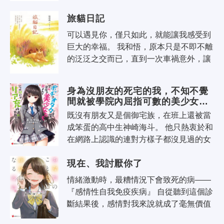
了「智慧之神」受妖怪們委託調停糾紛..
旅貓日記
可以遇見你，僅只如此，就能讓我感受到
巨大的幸福。 我和悟，原本只是不即不離
的泛泛之交而已，直到一次車禍意外，讓
原本是野貓的我，從此成了悟的貓。 身為
貓的室友，悟是無可挑剔的人類；..
身為沒朋友的死宅的我，不知不覺
間就被學院內屈指可數的美少女們
包圍了，成為了人們口中的現充
既沒有朋友又是個御宅族，在班上還被當
成笨蛋的高中生神崎海斗。 他只熱衷於和
在網路上認識的連對方樣子都沒見過的女
孩子的交流，每天都過著獨來獨往的日
現在、我討厭你了
子。 然而隨著父親的再婚，學園第一..
情緒激動時，最糟情況下會致死的病——
『感情性自我免疫疾病』 自從聽到這個診
斷結果後，感情對我來說就成了毫無價值
的東西。 喜悅、憤怒、哀傷、快樂——每