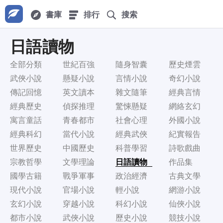
書庫
排行
搜索
日語讀物
全部分類
世紀百強
隨身智囊
歷史煙雲
武俠小說
懸疑小說
言情小說
奇幻小說
傳記回憶
英文讀本
雜文隨筆
經典言情
經典歷史
偵探推理
驚悚懸疑
網絡玄幻
寓言童話
青春都市
社會心理
外國小說
經典科幻
當代小說
經典武俠
紀實報告
世界歷史
中國歷史
科普學習
詩歌戲曲
宗教哲學
文學理論
日語讀物
作品集
國學古籍
戰爭軍事
政治經濟
古典文學
現代小說
官場小說
輕小說
網游小說
玄幻小說
穿越小說
科幻小說
仙俠小說
都市小說
武俠小說
歷史小說
競技小說