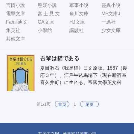
言情小說
懸疑小說
軍事小說
靈異小說
電擊文庫
富士見文
角川文庫
MF文庫J
庫
Fami通文
GA文庫
HJ文庫
一迅社
庫
集英社
小學館
講談社
少女文庫
其他文庫
吾輩は貓である
夏目漱石《我是貓》日文原版。1867（慶
応３年）、江戶牛込馬場下（現在新宿區
喜久井町）に生れる。帝國大學英文科
卒。松山中學、五高等で英語を教え、英
國に留學した。留學中は極度の神経症
に..
第1/1页
1
首页
尾页
有度中文網 - 匯集精品圖書小說