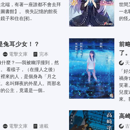
最北端，有著一座誰都不會去拜
世間
圖書館】。 喪失記憶的館長
一名
鏡子和住在[初..
的怪
是兔耳少女！？
前
了
電擊文庫
完本
做什麼？──我被幽浮撞到，然
天
。 看樣子，（在撞人之後）
「好
這裡來的人，是個身為「月之
禍身
主。名叫輝夜的外星人。而那名
笑著
的公主，竟還是一個..
兒度
來。
高
電擊文庫
連載
古