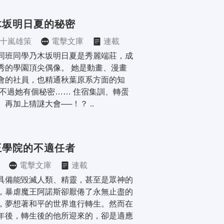
木坂明日夏的秘密
十嵐雄策
電擊文庫
連載
同班同學乃木坂明日夏是秀麗端莊，成
秀的學園頂尖偶像。 她是動畫、漫畫
會的社員，也精通秋葉原系方面的知
 不過她有個秘密…… 住宿集訓、轉蛋
、再加上猜謎大會──！？ ..
王學院的不適任者
電擊文庫
連載
具備能毀滅人類、精靈，甚至是眾神的
，暴虐魔王阿諾斯卻厭倦了永無止盡的
，夢想著和平的世界進行轉生。然而在
年後，轉生後的他所迎來的，卻是適應