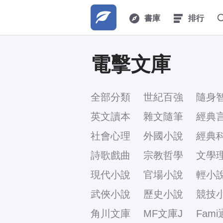
書庫
排行
電擊文庫
全部分類
世紀百強
隨身
英文讀本
雜文隨筆
經典
社會心理
外國小說
經典
詩歌戲曲
宗教哲學
文學
現代小說
官場小說
輕小
武俠小說
歷史小說
競技
角川文庫
MF文庫J
Fami