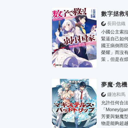
數字拯救
長田信織
小國公主索
緊逼自己如
國王病倒而
榮耀」而沒
策，但是在煩
夢魔·危機
鐮池和馬
允許任何合
「Money(ga
芳要與魅魔型
物是能夠超