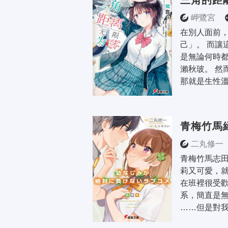
三角的距
岬鷺宮
在別人面前
己」。 而讓
是無論何時都
瀨秋玻。 然
那就是生性溫
青梅竹馬
二丸修一
青梅竹馬志
莉又可愛，
在班裡很受
系，簡直是無
……但是對我