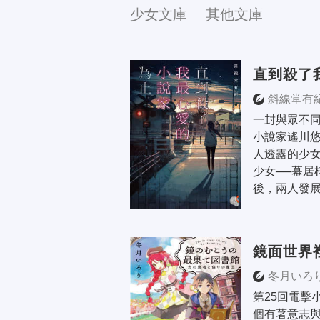
文庫
少女文庫
其他文庫
直到殺了
斜線堂有
一封與眾不
小說家遙川
人透露的少女
少女──幕居
後，兩人發展
鏡面世界
冬月いろ
第25回電擊
個有著意志