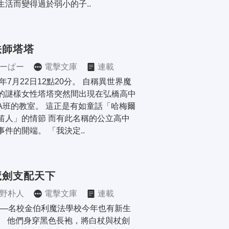
生活而變得過於弱小的子..
法師塔塔
ーぱー
電擊文庫
連載
5年7月22日12點20分。 自稱異世界魔
的謎樣女性塔塔突然間出現在弘橋高中
A班的教室。 這正是有如童話「哈梅爾
笛人」的情節 而有此名稱的公立高中
事件的開端。 「我決定..
魔劍支配天下
野朴人
電擊文庫
連載
──名校金伯利魔法學校今年也有新生
。 他們身穿黑色長袍，將白杖與杖劍