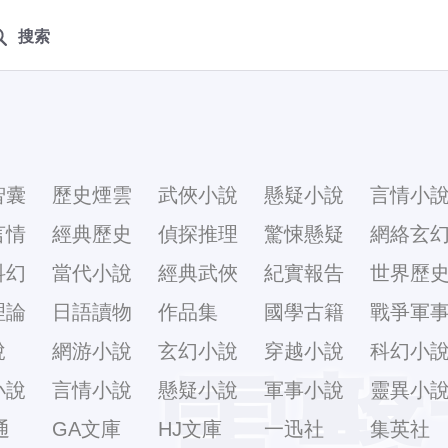
搜索
智囊
歷史煙雲
武俠小說
懸疑小說
言情小
言情
經典歷史
偵探推理
驚悚懸疑
網絡玄
科幻
當代小說
經典武俠
紀實報告
世界歷
理論
日語讀物
作品集
國學古籍
戰爭軍
說
網游小說
玄幻小說
穿越小說
科幻小
電擊
小說
言情小說
懸疑小說
軍事小說
靈異小
通
GA文庫
HJ文庫
一迅社
集英社