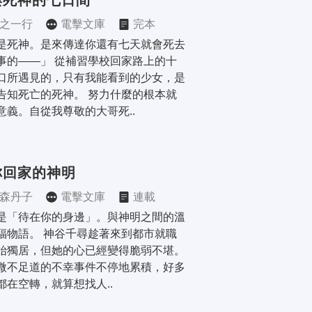
與死神的七日間
之一行
電擊文庫
完本
是死神。是來傳達你還有七天就會死去
事的——」 從補習學校回家路上的十
口所遇見的，只有我能看到的少女，是
告知死亡的死神。 努力什麼的根本就
意義。自從我尊敬的大哥死..
你回家的神明
森丹子
電擊文庫
連載
是「待在你的身邊」。與神明之間的溫
福物語。 神谷千尋趁著來到都市就職
始獨居，但她的心已經變得脆弱不堪。 
微不足道的不幸事件不停地累積，好多
都在空轉，就算想找人..