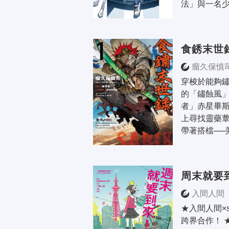
法」與一名少
食銹末世
瘤久保慎
穿梭於能夠
的「鏽蝕風」
者」赤星畢斯
上尋找靈藥蕈
帶著搭檔──
周末就要
入間人間
★入間人間×s
跨界合作！ ★