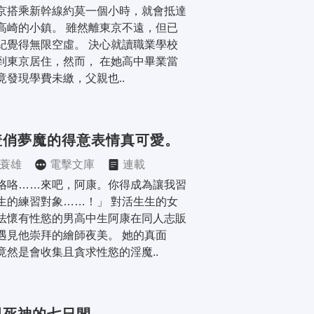
京搭乘新幹線約莫一個小時，就會抵達
高崎的小鎮。 雖然離東京不遠，但已
紀覺得無限空虛。 決心就讀職業學校
到東京居住，然而， 在她高中畢業當
竟發現學費未繳，父親也..
羞俏夢魔的得意表情真可愛。
蓑雄
電擊文庫
連載
咯咯……來吧，阿康。你得成為讓我習
生的練習對象……！」 對活生生的女
法懷有性慾的男高中生阿康在同人志販
遇見他崇拜的繪師夜美。 她的真面
竟然是會收集且貪求性慾的淫魔..