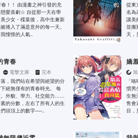
青春！！ 由漫畫之神引發的充
從東
戀愛喜劇☆ 自從那一天在學
名為
了美少女・楪葉後，高中生兼新
讓美
被捲入了滿是意外的每一天。 
並搬
我憧憬的人氣..
天，
的青春
嬌
電擊文庫
完本
旭
角落，我們站在希望與絕望的分
「咯
下絕無僅有的青春時光。 每
慣男
數。外貌、學力、社交能力……
生無
要素的分數，左右了所有人的生
售會
們頭頂上的數字──..
目，