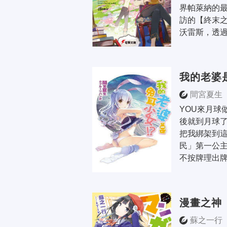
界帕萊納的
訪的【終末之
沃雷斯，透過
我的老婆
間宮夏生
YOU來月球
後就到月球了
把我綁架到
民」第一公
不按牌理出牌
漫畫之神
蘇之一行