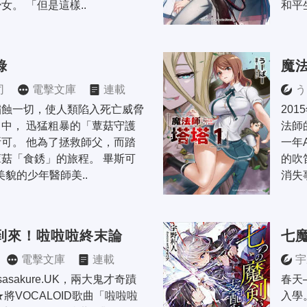
女。 「但是這樣..
和平
錄
魔
司
電擊文庫
連載
う
鏽蝕一切，使人類陷入死亡威脅
201
中， 迅猛粗暴的「蕈菇守護
法師
可。 他為了拯救師父，而踏
一年
菇「食銹」的旅程。 畢斯可
的吹
美貌的少年醫師美..
消失
到來！啦啦啦終末論
七
電擊文庫
連載
宇
asakure.UK，兩大鬼才奇蹟
春天
將VOCALOID歌曲「啦啦啦
入學