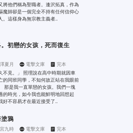
又將他們稱為聖職者。逢沢拓真，作為
驅魔師卻是一個完全不持有任何信仰心
人。這樣身為無宗教主義者..
略。初戀的女孩，死而復生
。
澤夏月
電擊文庫
完本
久不見。」 照理說在高中時期就因車
亡的同班同學，不知何故正站在我眼前
。 那是我一直單戀的女孩。我們一塊
過的時光，如今我也能鮮明地回想起
我好不容易才在最近接受了..
崎塗鴉
宮九時
電擊文庫
完本