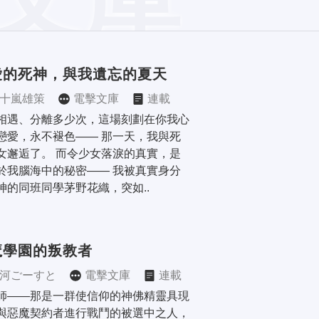
愛的死神，與我遺忘的夏天
十嵐雄策
電擊文庫
連載
相遇、分離多少次，這場刻劃在你我心
戀愛，永不褪色—— 那一天，我與死
女邂逅了。 而令少女落淚的真實，是
於我腦海中的秘密—— 我被真實身分
神的同班同學茅野花織，突如..
魔學園的叛教者
河ごーすと
電擊文庫
連載
師——那是一群使信仰的神佛精靈具現
與惡魔契約者進行戰鬥的被選中之人，