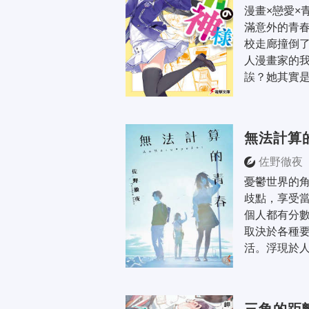
漫畫×戀愛×
滿意外的青春
校走廊撞倒
人漫畫家的我
誒？她其實是
無法計算
佐野徹夜
憂鬱世界的
歧點，享受當
個人都有分
取決於各種
活。浮現於人