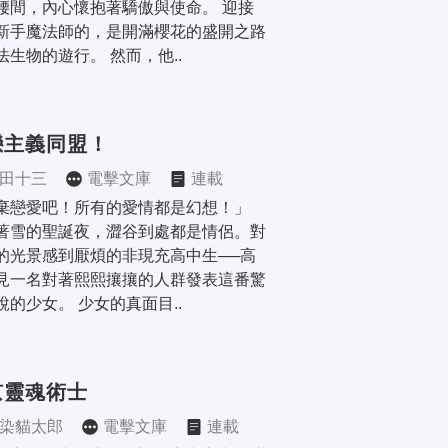
腰間，內心懷抱著驕傲與使命。 迎接
新手魔法師的，是開滿櫻花的盛開之路
法生物的遊行。 然而，他..
戀主義同盟！
田十三
電擊文庫
連載
棄戀愛吧！所有的愛情都是幻想！」 
著雪的聖誕夜，澀谷到處都是情侶。對
的光景感到厭煩的非現充高中生──高
見一名對著熙熙攘攘的人群發表這番驚
說的少女。 少女的真面目..
京靈魂術士
染貓太郎
電擊文庫
連載