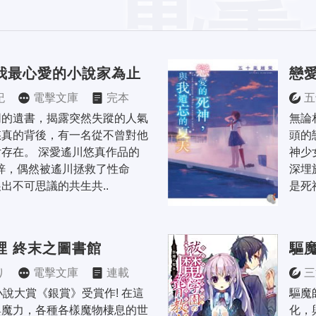
我最心愛的小說家為止
戀
紀
電擊文庫
完本
五
同的遺書，揭露突然失蹤的人氣
無論
悠真的背後，有一名從不曾對他
頭的
存在。 深愛遙川悠真作品的
神少
梓，偶然被遙川拯救了性命
深埋
出不可思議的共生共..
是死
裡 終末之圖書館
驅
り
電擊文庫
連載
三
小說大賞《銀賞》受賞作! 在這
驅魔
與魔力，各種各樣魔物棲息的世
化，