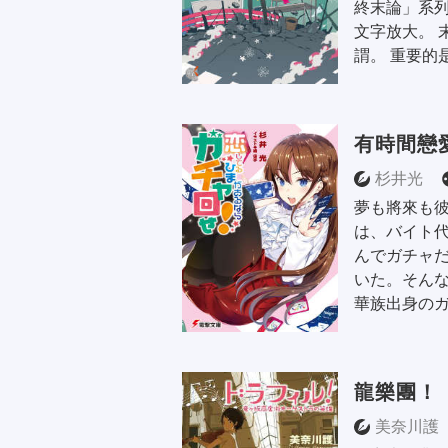
終末論」系
文字放大。 
謂。 重要的
有時間戀
杉井光
夢も將來も
は、バイト
んでガチャ
いた。そん
華族出身のガ
龍樂團！
美奈川護