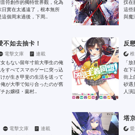
列音符創作的獨特世界觀，化為
扠在
末日實在太遙遠了，根本無所
這些
是這個周末過後，下周..
與魔
愛不如去抽卡！
反
電擊文庫
連載
椎
彼女もない留年寸前大學生の俺
「放
代をすべてスマホゲーに突っ込
在下
だけが生き甲斐の生活を送って
街上
な俺が大學で知り合ったのが舊
砂遇
チお嬢様・薗村..
人演
塔
電擊文庫
連載
愛