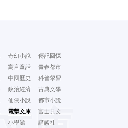
說
奇幻小說
傳記回憶
幻
寓言童話
青春都市
史
中國歷史
科普學習
事
政治經濟
古典文學
說
仙俠小說
都市小說
文庫
說
電擊文庫
富士見文
庫
小學館
講談社