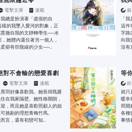
離無限趨近零
我
電擊文庫
連載
蘇
，我總是扮演著「虛假的自
「我
這樣的我墜入愛河的對象，正
這件
貫徹自我的文靜轉學生──水
字路
而，她體內還住著另一個人，
向我
柔卻有些脫線的少女──..
沒有
絕對不會輸的戀愛喜劇
等
電擊文庫
連載
鈴
田黑羽好像喜歡我。她長得既蘿
就只
就住在我家隔壁。她性格開朗，
暖幸
歡迎，而且她是喜歡照顧人的姐
而開
可挑剔的理想青梅竹馬。 
各種
而言，還有初戀可知..
事情