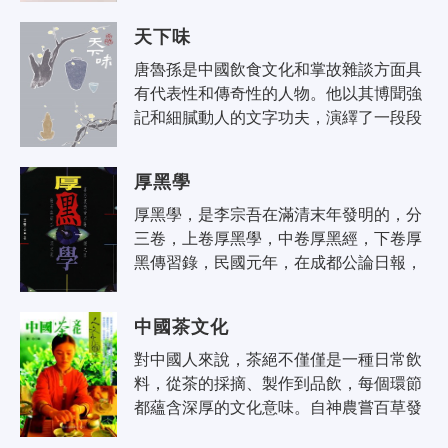
時，它就被達成了。那個在寧靜中被達..
天下味
唐魯孫是中國飲食文化和掌故雜談方面具
有代表性和傳奇性的人物。他以其博聞強
記和細膩動人的文字功夫，演繹了一段段
「舌尖上的民國史」，功力至深，韻味至
長，尤為難得的是，在「吃」之外，唐..
厚黑學
厚黑學，是李宗吾在滿清末年發明的，分
三卷，上卷厚黑學，中卷厚黑經，下卷厚
黑傳習錄，民國元年，在成都公論日報，
逐日登載。這本是寫來開玩笑的，不料從
此以後，厚黑學三字，竟洋溢乎四川，..
中國茶文化
對中國人來說，茶絕不僅僅是一種日常飲
料，從茶的採摘、製作到品飲，每個環節
都蘊含深厚的文化意味。自神農嘗百草發
現茶的傳說開始，每一個重要的歷史瞬間