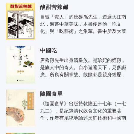
都閃動過茶的身影；無數次重大的社會..
酸甜苦辣鹹
自號「饞人」的唐魯孫先生，遊遍大江南
北，遍嘗中華美味，本書便是他「吃文
化」與「吃藝術」之集萃。書中所及大菜
小點、御宴街攤，不僅有在行的品評高
論，更有精到的烹技描述。作者豐厚的文
中國吃
化..
唐魯孫先生出身清皇族。是珍妃的姪孫，
是旗人中的奇人。自小遊遍天下，見多識
廣。所寫有關掌故、飲饌都是親身經歷，
所以寫來更是「景」「味」逼真，不但在
國內深受讀者歡迎，連歐美、東南亞各..
隨園食單
《隨園食單》出版於乾隆五十七年（一七
九二），是紀錄清代飲食文化的重要著
作，作者有系統地論述烹飪技術和中國南
北菜點。全書分為須知單、戒單、海鮮
單、江鮮單、特牲單、雜牲單、羽族單、