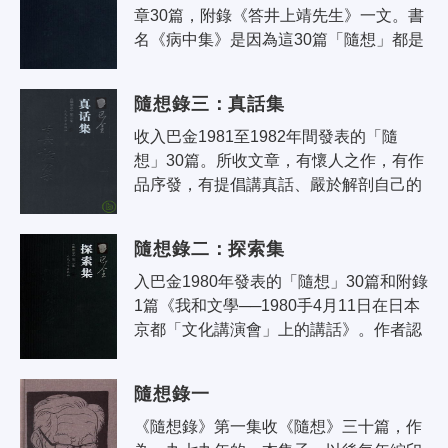
章30篇，附錄《答井上靖先生》一文。書
名《病中集》是因為這30篇「隨想」都是
在病中寫成的。在病中，老作家目睹不少
假、惡、醜的人事，深覺不能沉默，於..
隨想錄三：真話集
收入巴金1981至1982年間發表的「隨
想」30篇。所收文章，有懷人之作，有作
品序發，有提倡講真話、嚴於解剖自己的
肺腑之言，還有為建立現代文學資料館的
呼籲，三訪巴黎的感受，作者在後記中一
隨想錄二：探索集
再..
入巴金1980年發表的「隨想」30篇和附錄
1篇《我和文學──1980手4月11日在日本
京都「文化講演會」上的講話》。作者認
為所有的「隨想」都是他的探索，故取名
為《探索集》。《探索集》裡的每一篇
隨想錄一
文..
《隨想錄》第一集收《隨想》三十篇，作