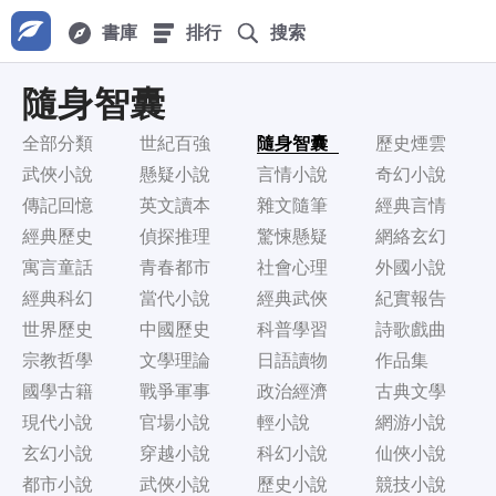
書庫
排行
搜索
隨身智囊
全部分類
世紀百強
隨身智囊
歷史煙雲
武俠小說
懸疑小說
言情小說
奇幻小說
傳記回憶
英文讀本
雜文隨筆
經典言情
經典歷史
偵探推理
驚悚懸疑
網絡玄幻
寓言童話
青春都市
社會心理
外國小說
經典科幻
當代小說
經典武俠
紀實報告
世界歷史
中國歷史
科普學習
詩歌戲曲
宗教哲學
文學理論
日語讀物
作品集
國學古籍
戰爭軍事
政治經濟
古典文學
現代小說
官場小說
輕小說
網游小說
玄幻小說
穿越小說
科幻小說
仙俠小說
都市小說
武俠小說
歷史小說
競技小說