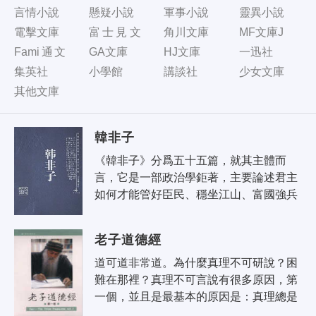
言情小說
懸疑小說
軍事小說
靈異小說
電擊文庫
富士見文
角川文庫
MF文庫J
庫
Fami通文
GA文庫
HJ文庫
一迅社
庫
集英社
小學館
講談社
少女文庫
其他文庫
韓非子
《韓非子》分爲五十五篇，就其主體而
言，它是一部政治學鉅著，主要論述君主
如何才能管好臣民、穩坐江山、富國強兵
乃至稱王霸權，亦即古人所稱道的帝王之
學，當然，書中除了敘述法術、權勢等
老子道德經
主..
道可道非常道。為什麼真理不可研說？困
難在那裡？真理不可言說有很多原因，第
一個，並且是最基本的原因是：真理總是
在寧靜當中達成的，當你內在的談話停止