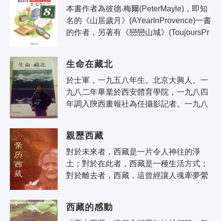
本書作者為彼德‧梅爾(PeterMayle)，即知
名的《山居歲月》(AYearInProvence)一書
的作者，另著有《戀戀山城》(ToujoursPr
ovence)、《一隻狗的生活意見》(ADog's
Life)等。
生命在藏北
於士軍，一九五八年生。北京大興人。一
九八二年畢業於西安體育學院，一九八四
年調入陝西畫報社為任攝影記者。一九八
五年千里追趕考察隊進入青藏高原無人區
採訪百餘天，一九九○年進青藏高原可..
親歷西藏
對於未來者，西藏是一片令人神往的淨
土；對於在此者，西藏是一種生活方式；
對於離去者，西藏，這曾經讓人魂牽夢縈
的家園，更在心中刻下深深的烙印，使人
緬懷不絕。二十世紀的最後一個夏天，
西藏的感動
我..