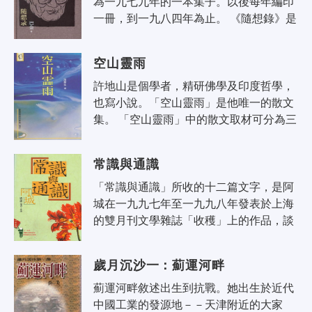
為一九七九年的一本集子。以後每年編印
一冊，到一九八四年為止。 《隨想錄》是
我翻譯亞·赫爾岑的《往事與隨想》時的副
產品。我說過赫爾岑的「這些議論..
空山靈雨
許地山是個學者，精研佛學及印度哲學，
也寫小說。「空山靈雨」是他唯一的散文
集。 「空山靈雨」中的散文取材可分為三
類：一是寫物，如「山響」、「蟬」、
「海」等，作者藉這些自然的實體，邊..
常識與通識
「常識與通識」所收的十二篇文字，是阿
城在一九九七年至一九九八年發表於上海
的雙月刊文學雜誌「收穫」上的作品，談
話的主題是「常識」。 例如談到「思
鄉」，他認為思鄉就是思飲食，思飲食
歲月沉沙一：薊運河畔
的..
薊運河畔敘述出生到抗戰。她出生於近代
中國工業的發源地－－天津附近的大家