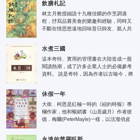
飲膳札記
水..
林文月教授細說十九種佳餚的作烹調過
程，抒寫品嘗美食的樂趣和經驗，同時又
不斷在情思悠遠地回味昔日師友、親人共
處的美好記憶；讀這本溫馨感人的美食小
品，讓人深深體會：生活其實可以如此
水煮三國
美..
這本奇特、實用的管理書在大陸造成一股
閱讀熱潮，成了許多企業人士的必備參考
資料。 說是奇特，因為作者以古喻今，將
《三國演義》中的戰場變商場，使歷史豪
傑成為企業管理者；又取幽默詼諧、..
休假一年
大衛．柯恩是紅極一時的《紐約時報》專
欄作家，他和暢銷書《山居歲月》作者彼
德．梅爾(PeterMayle)一樣，以活潑俏皮
的文筆，與讀者分享了他與家小費時一年
餘，遠征世界六大洲、十六國的真實經..
永遠的普羅旺斯