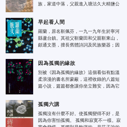
族，家道中落，父親進入塘沽久大精鹽公
司－－中國式現代化的成功典範，她就讀
於該公司附設的員工子弟小學，是一所
早起看人間
充..
羅蘭，原名靳佩芬，一九一九年生於寧河
縣蘆台鎮。其祖父靳蘭田和父親靳東山，
頗通文墨，擅長舊體詩詞及民族樂器；因
此，羅蘭生長在這樣書香氣息濃郁的家
庭，從小就受到文學藝術的薰陶和啟
因為孤獨的緣故
蒙，..
別被《因為孤獨的緣故》這個看似有點溫
柔浪漫的書名所蒙蔽，這裡收錄的八篇短
篇小說，篇篇都會讓你坐立難安，因為它
們有著生鮮兇猛的世俗性，用懸疑如推理
小說般的敘事結構，夾雜政治嘲諷與黑..
孤獨六講
孤獨沒有什麼不好。使孤獨變得不好，是
因為你害怕孤獨。 孤獨和寂寞不一樣。寂