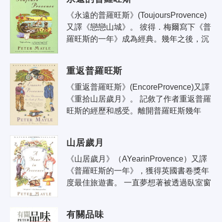
《永遠的普羅旺斯》(ToujoursProvence)
又譯《戀戀山城》。 彼得．梅爾寫下《普
羅旺斯的一年》成為經典。幾年之後，沉
浸在普羅旺斯生活中的梅爾，濾去初來的
新鮮，用樸素又濃烈的文字，記下這..
重返普羅旺斯
《重返普羅旺斯》(EncoreProvence)又譯
《重拾山居歲月》。 記敘了作者重返普羅
旺斯的經歷和感受。離開普羅旺斯幾年
後，梅爾夫婦重返這片快樂故地。時間在
這裡無足輕重，但每時每刻都會別有興..
山居歲月
《山居歲月》（AYearinProvence）又譯
《普羅旺斯的一年》，獲得英國書卷獎年
度最佳旅遊書。 一直夢想著被透過臥室窗
戶斜照而入的陽光喚醒，彼得．梅爾和妻
子下定決心告別了灰暗濕悶的英國，..
有關品味