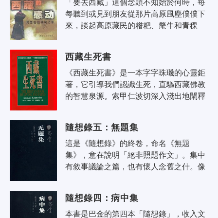
「要去西藏」這個念頭不知始於何時，每
每聽到或見到朋友從那片高原風塵僕僕下
來，談起高原藏民的糌粑、氂牛和青稞
酒，那裡的遼闊草原、千里雪山和佛教喇
嘛寺，總給我一次次強烈的震撼，直撼
西藏生死書
得..
《西藏生死書》是一本字字珠璣的心靈鉅
著，它引導我們認識生死，直驅西藏佛教
的智慧泉源。索甲仁波切深入淺出地闡釋
禪修靜坐、因果叢報、轉世和臨終關懷的
方法，以及心靈之路上的種種考驗和報..
隨想錄五：無題集
這是《隨想錄》的終卷，命名《無題
集》，意在說明「絕非照題作文」。集中
有敘事議論之篇，也有懷人念舊之什。像
前四集一樣，作者懷抱對歷史、時代、民
族和國家的使命感，實事求是地清算過
隨想錄四：病中集
去，..
本書是巴金的第四本「隨想錄」，收入文