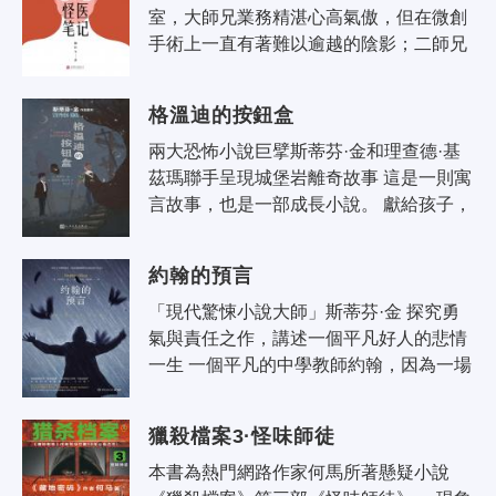
室，大師兄業務精湛心高氣傲，但在微創
手術上一直有著難以逾越的陰影；二師兄
是全家蝸居50平米的鳳凰男，業務上無望
代替大師兄，拿紅包靠山頭走刀尖尋找..
格溫迪的按鈕盒
兩大恐怖小說巨擘斯蒂芬·金和理查德·基
茲瑪聯手呈現城堡岩離奇故事 這是一則寓
言故事，也是一部成長小說。 獻給孩子，
也獻給大人。 透過成人與兒童的雙重視
角，來審視成長過程..
約翰的預言
「現代驚悚小說大師」斯蒂芬·金 探究勇
氣與責任之作，講述一個平凡好人的悲情
一生 一個平凡的中學教師約翰，因為一場
車禍意外昏迷了四年半之久。當他醒來
時，生活已經發生了巨大的..
獵殺檔案3·怪味師徒
本書為熱門網路作家何馬所著懸疑小說