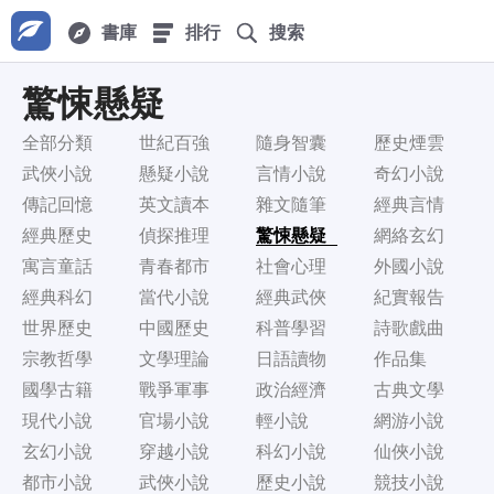
書庫
排行
搜索
驚悚懸疑
全部分類
世紀百強
隨身智囊
歷史煙雲
武俠小說
懸疑小說
言情小說
奇幻小說
傳記回憶
英文讀本
雜文隨筆
經典言情
經典歷史
偵探推理
驚悚懸疑
網絡玄幻
寓言童話
青春都市
社會心理
外國小說
經典科幻
當代小說
經典武俠
紀實報告
世界歷史
中國歷史
科普學習
詩歌戲曲
宗教哲學
文學理論
日語讀物
作品集
國學古籍
戰爭軍事
政治經濟
古典文學
現代小說
官場小說
輕小說
網游小說
玄幻小說
穿越小說
科幻小說
仙俠小說
都市小說
武俠小說
歷史小說
競技小說