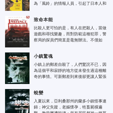
為「風鈴」的情報人員，引起了日本人和
國共雙方的注意。此時的沈放，也陷入了
新的危局之中。 他的親哥哥將..
致命本能
比殺人更可怕的是，有人在把殺人，當做
遊戲和尋找樂趣，而對防範這種犯罪，警
察局的探員們簡直是毫無辦法。不僅如
此，連奉命調查的探員竟也成了殺人犯宣
洩邪惡的實驗對象。罪犯當然不會永遠
小鎮驚魂
逍..
小鎮上的郵差自殺了，人們驚詫不已，因
為這個平和寂靜的地方從未發生過這種離
奇的事情。可新郵差到來後卻更讓人緊張
不已，一封封令人震驚恐懼的郵件攪的小
鎮上人人自危，而神秘的自殺事件從些..
蛻變
入夏以來，亞利桑那州的蘭多小鎮怪事連
錦；神父失蹤，老嫗懷孕，牲畜屍橫遍