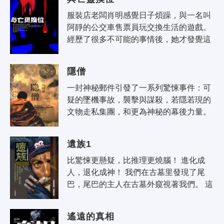
服裝店老闆肖明感覺日子煩躁，與一名叫
阿靜的公交車售票員玩交換生活的遊戲。 
經歷了很多不可能的事情後，她才發覺這
是一倆不可能存在的車，本書精選作者近
年來在國內期刊發表的靈異故事..
隱僧
一封神秘郵件引發了一系列驚悚事件：可
疑的墜機事故，襲擊與謀殺，若隱若現的
文物走私集團，和更為神秘的幕後力量。
這是一場預先設計的智力角逐；循著後續
的線索提示，我們的主人公一步步破解..
遺族1
比驚悚更懸疑，比推理更燒腦！ 進化成
人，退化成神！ 我們在古墓里發現了尾
巴，尾巴的主人在古墓外窺視著我們。 這
是一群有著特殊生理結構的異類，每個個
體都長著一截短小的尾..
遙遠的真相