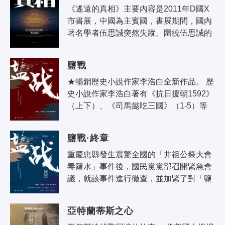
《遙遠的真相》主要內容是2011年D國X
市書展，中國為主賓國，書展期間，國內
著名學者伍思誠突然失蹤。圍繞伍思誠的
失蹤和營救，牽出一系列幕後故事：真假
伍思誠之謎；某國際組織的政治陰謀；
鹽戰
特..
★暢銷歷史小說作家李浩白全新作品。 歷
史小說作家李浩白著有《抗日援朝1592》
（上下）、《司馬懿吃三國》（1-5）等
歷史暢銷小說。因人物刻畫細緻，個性描
寫分明，及對語言文字、故事構架..
鹽戰·終章
重慶忠縣發生震驚全國的「井祖公祭大會
毒鹽水」事件後，國民黨黨部召開緊急會
議，就該事件進行徹查，並加緊了對「鹽
業」的管理、壟斷。 與此同時，陝北一帶
的共產黨用鹽緊缺，急需黎天成..
亞特蘭蒂斯之心