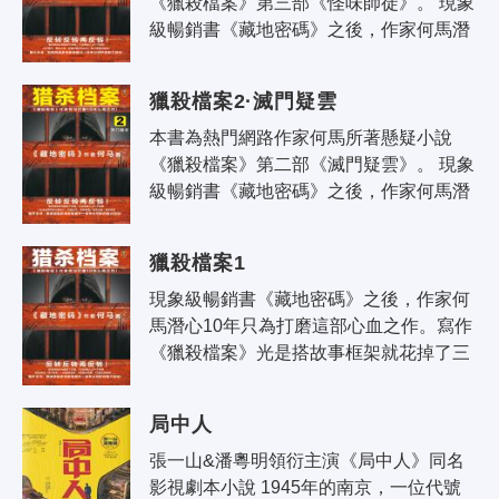
《獵殺檔案》第三部《怪味師徒》。 現象
級暢銷書《藏地密碼》之後，作家何馬潛
心10年只為打磨這部心血之作。寫作《獵
殺檔案》光是搭故事框架就花掉了..
獵殺檔案2·滅門疑雲
本書為熱門網路作家何馬所著懸疑小說
《獵殺檔案》第二部《滅門疑雲》。 現象
級暢銷書《藏地密碼》之後，作家何馬潛
心10年只為打磨這部心血之作。寫作《獵
殺檔案》光是搭故事框架就花掉了..
獵殺檔案1
現象級暢銷書《藏地密碼》之後，作家何
馬潛心10年只為打磨這部心血之作。寫作
《獵殺檔案》光是搭故事框架就花掉了三
年時間，總寫作時長耗費更是《藏地密
碼》兩倍以上，歷經反覆修改，作家何
局中人
馬..
張一山&潘粵明領衍主演《局中人》同名
影視劇本小說 1945年的南京，一位代號