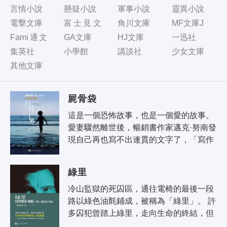
言情小說
懸疑小說
軍事小說
靈異小說
電擊文庫
富士見文
角川文庫
MF文庫J
庫
Fami通文
GA文庫
HJ文庫
一迅社
庫
集英社
小學館
講談社
少女文庫
其他文庫
屍骨袋
這是一個恐怖故事，也是一個愛的故事。 
愛妻驟然離世後，暢銷書作家邁克·努南發
現自己再也寫不出連貫的文字了，「寫作
障礙」使他的事業陷入了危機。不僅如
此，四年來，他噩夢不斷，夢中..
綠里
冷山監獄的死囚區，通往電椅的最後一段
路以綠色油氈鋪成，被稱為「綠里」。 許
多囚犯曾踏上綠里，走向生命的終結，但
所有囚犯中，沒有一個像約翰·柯菲那樣使