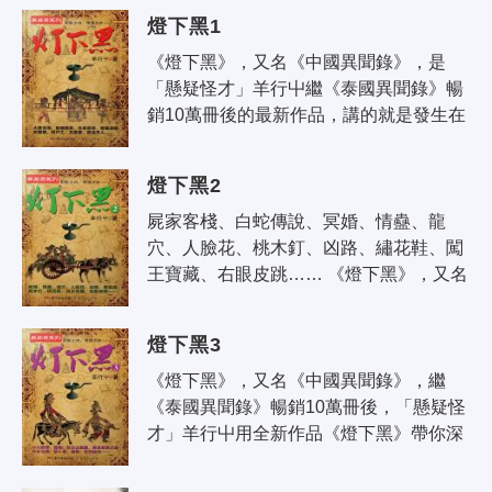
弦，小說講述男主人公穿越時空，阻止暗
燈下黑1
殺..
《燈下黑》，又名《中國異聞錄》，是
「懸疑怪才」羊行屮繼《泰國異聞錄》暢
銷10萬冊後的最新作品，講的就是發生在
我們身邊的異聞、怪事，那些你原本以為
天經地義的事，也許並不像你認識的那
燈下黑2
樣..
屍家客棧、白蛇傳說、冥婚、情蠱、龍
穴、人臉花、桃木釘、凶路、繡花鞋、闖
王寶藏、右眼皮跳…… 《燈下黑》，又名
《中國異聞錄》，是「懸疑怪才」羊行屮
繼《泰國異聞錄》暢銷10萬冊後的最..
燈下黑3
《燈下黑》，又名《中國異聞錄》，繼
《泰國異聞錄》暢銷10萬冊後，「懸疑怪
才」羊行屮用全新作品《燈下黑》帶你深
入領略中國民俗的骨髓，那些流傳至今的
傳說，背後有怎樣凄美、動人的愛恨絕