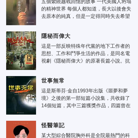
五個縈繞越戰回憶的故事 一代美國人坍塌
的精神世界 每個人都知道，長大以後會失
去原本的純真，但是一定得同時失去希望
嗎？ 對於戰爭的悲憫和記憶，成就了斯蒂
芬·金這部最真摯..
隱秘而偉大
這是一部反映特殊年代黨的地下工作者的
思想、工作和鬥爭生活的作品，是同名電
視劇《隱秘而偉大》的原著長篇小說。抗
戰勝利，在上海弄堂長大的法學院高材生
顧耀東大學畢業後，懷揣著「匡扶正義..
世事無常
這是斯蒂芬·金自1993年出版《噩夢和夢
境》之後的第一部短篇小說集，共收錄了
14個短篇，其中三篇獲獎作品，四篇曾在
《紐約客》上發表過，還有讓斯蒂芬·金成
為《時代》封面人物的《驚魂過山車》..
怪醫筆記
某大型綜合醫院胸外科是全院最熱門的科