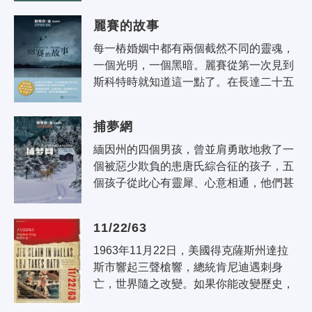
人印象深刻。這個冷山監獄有..
麗賽的故事
每一樁婚姻中都有兩個截然不同的靈魂，
一個光明，一個黑暗。麗賽從第一次見到
斯科特時就知道這一點了。在長達二十五
年的時間裡，麗賽一直像斯科特的光明，
只有她知道發生在這位著名作家身上的..
捕夢網
緬因州的四個男孩，曾並肩勇敢地救了一
個被惡少欺負的患唐氏綜合征的孩子，五
個孩子從此心有靈犀、心意相通，他們甚
至一起用睡夢懲罰了那個惡少，又一起借
心靈感應救了一位智障女孩的命。殊不..
11/22/63
1963年11月22日，美國得克薩斯州達拉
斯市響起三聲槍響，總統肯尼迪遇刺身
亡，世界隨之改變。如果你能改變歷史，
一切將會怎樣？斯蒂芬·金的新作扣人心