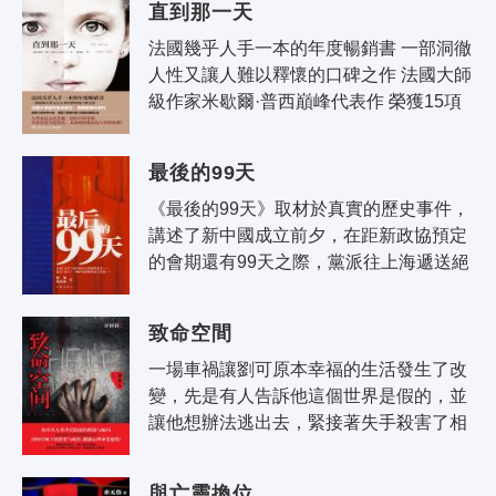
直到那一天
唱..
法國幾乎人手一本的年度暢銷書 一部洞徹
人性又讓人難以釋懷的口碑之作 法國大師
級作家米歇爾·普西巔峰代表作 榮獲15項
文學大獎，英國《泰晤士報》暢銷榜第2
名 人性永遠無..
最後的99天
《最後的99天》取材於真實的歷史事件，
講述了新中國成立前夕，在距新政協預定
的會期還有99天之際，黨派往上海遞送絕
密情報、接應民主人士北上的人被捕叛變
了，上海地下黨的任務面臨嚴峻的困難..
致命空間
一場車禍讓劉可原本幸福的生活發生了改
變，先是有人告訴他這個世界是假的，並
讓他想辦法逃出去，緊接著失手殺害了相
戀多年的女友羅莉，還搶劫了便利店……
種種異常讓劉可開始恐慌。 而另一..
與亡靈換位