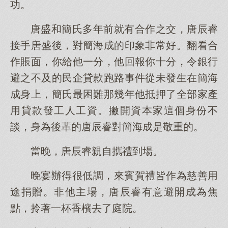
功。
唐盛和簡氏多年前就有合作之交，唐辰睿
接手唐盛後，對簡海成的印象非常好。翻看合
作賬面，你給他一分，他回報你十分，令銀行
避之不及的民企貸款跑路事件從未發生在簡海
成身上，簡氏最困難那幾年他抵押了全部家產
用貸款發工人工資。撇開資本家這個身份不
談，身為後輩的唐辰睿對簡海成是敬重的。
當晚，唐辰睿親自攜禮到場。
晚宴辦得很低調，來賓賀禮皆作為慈善用
途捐贈。非他主場，唐辰睿有意避開成為焦
點，拎著一杯香檳去了庭院。