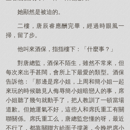
她顯然是被迫的。
二樓，唐辰睿應酬完畢，經過時眼風一
掃，留了步。
他叫來酒保，指指樓下：「什麼事？」
對唐總監，酒保不陌生，雖然不常來，但
每次來出手甚闊，會所上下最愛的類型。酒保
告訴他：「那邊是席小姐，上周和簡小姐一起
來玩的時候聽見人侮辱簡小姐暗戀人的事，席
小姐聽了幾句就動手了，把人教訓了一頓當場
道歉。但她運氣不好，這些人和席氏重工有關
聯關係。席氏重工么，唐總監您懂的呀，最近
不行了，都靠關聯方給面子撐著，今晚把席小