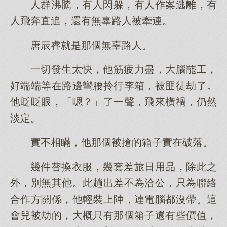
人群沸騰，有人閃躲，有人作案逃離，有
人飛奔直追，還有無辜路人被牽連。
唐辰睿就是那個無辜路人。
一切發生太快，他筋疲力盡，大腦罷工，
好端端等在路邊彎腰拎行李箱，被匪徒劫了。
他眨眨眼，「嗯？」了一聲，飛來橫禍，仍然
淡定。
實不相瞞，他那個被搶的箱子實在破落。
幾件替換衣服，幾套差旅日用品，除此之
外，別無其他。此趟出差不為洽公，只為聯絡
合作方關係，他輕裝上陣，連電腦都沒帶。這
會兒被劫的，大概只有那個箱子還有些價值，