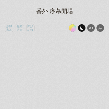
番外 序幕開場
添加
報錯
閱讀
書簽
求書
記錄