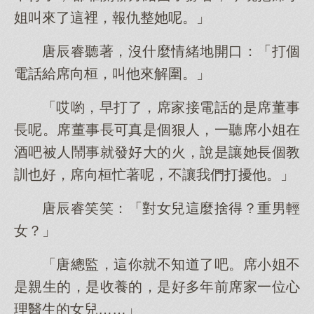
姐叫來了這裡，報仇整她呢。」
唐辰睿聽著，沒什麼情緒地開口：「打個
電話給席向桓，叫他來解圍。」
「哎喲，早打了，席家接電話的是席董事
長呢。席董事長可真是個狠人，一聽席小姐在
酒吧被人鬧事就發好大的火，說是讓她長個教
訓也好，席向桓忙著呢，不讓我們打擾他。」
唐辰睿笑笑：「對女兒這麼捨得？重男輕
女？」
「唐總監，這你就不知道了吧。席小姐不
是親生的，是收養的，是好多年前席家一位心
理醫生的女兒……」