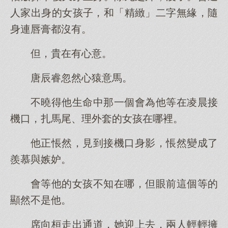
人家出身的女孩子，和「精緻」二字無緣，隨
身連唇膏都沒有。
但，貴在有心意。
唐辰睿忽然心猿意馬。
不曉得他生命中那一個會為他等在凌晨接
機口，扎馬尾、理外套的女孩在哪裡。
他正悵然，見到接機口身影，悵然變成了
羨慕與嫉妒。
會等他的女孩不知在哪，但眼前這個等的
顯然不是他。
席向桓走出通道，她迎上去，兩人輕輕擁