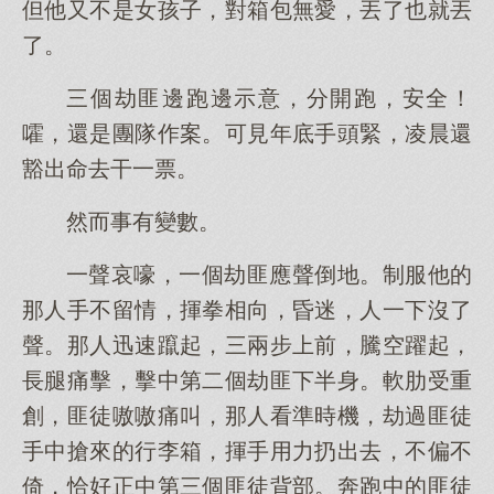
但他又不是女孩子，對箱包無愛，丟了也就丟
了。
三個劫匪邊跑邊示意，分開跑，安全！
嚯，還是團隊作案。可見年底手頭緊，凌晨還
豁出命去干一票。
然而事有變數。
一聲哀嚎，一個劫匪應聲倒地。制服他的
那人手不留情，揮拳相向，昏迷，人一下沒了
聲。那人迅速躥起，三兩步上前，騰空躍起，
長腿痛擊，擊中第二個劫匪下半身。軟肋受重
創，匪徒嗷嗷痛叫，那人看準時機，劫過匪徒
手中搶來的行李箱，揮手用力扔出去，不偏不
倚，恰好正中第三個匪徒背部。奔跑中的匪徒