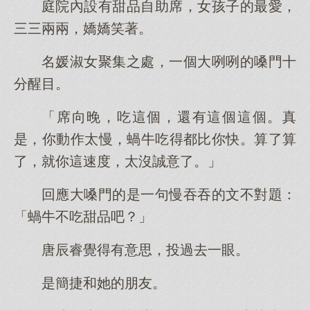
庭院內設有甜品自助席，女孩子的最愛，
三三兩兩，嬌嬌笑著。
名媛淑女聚集之處，一個大咧咧的嗓門十
分醒目。
「席向晚，吃這個，還有這個這個。真
是，你動作太慢，蝸牛吃得都比你快。算了算
了，就你這速度，太沒誠意了。」
回應大嗓門的是一句慢吞吞的文不對題：
「蝸牛不吃甜品吧？」
唐辰睿覺得有意思，投過去一眼。
是簡捷和她的朋友。