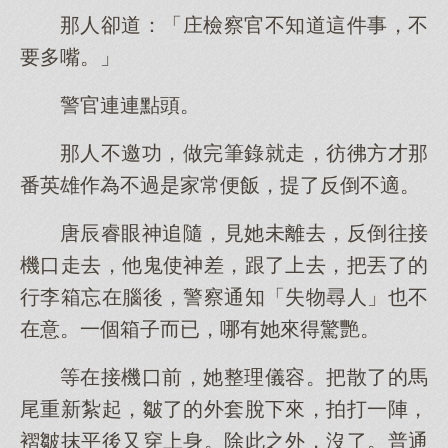
那人卻道：「庄檢察官不知道這件事，不
要多嘴。」
警官連連點頭。
那人不邀功，做完筆錄就走，彷彿方才那
番英雄作為不過是家常便飯，提了反倒不適。
唐辰睿眼神追隨，見她未離去，反倒往接
機口走去，他鬼使神差，跟了上去，把丟了的
行李箱忘在腦後，警察通知「失物尋人」也不
在意。一個箱子而已，哪有她來得驚艷。
等在接機口前，她整理儀容。把散了的馬
尾重新紮起，皺了的外套脫下來，拍打一陣，
褶皺抹平後又穿上身。除此之外，沒了。普通