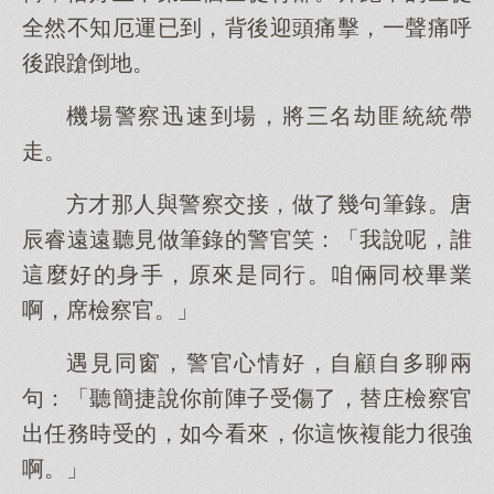
全然不知厄運已到，背後迎頭痛擊，一聲痛呼
後踉蹌倒地。
機場警察迅速到場，將三名劫匪統統帶
走。
方才那人與警察交接，做了幾句筆錄。唐
辰睿遠遠聽見做筆錄的警官笑：「我說呢，誰
這麼好的身手，原來是同行。咱倆同校畢業
啊，席檢察官。」
遇見同窗，警官心情好，自顧自多聊兩
句：「聽簡捷說你前陣子受傷了，替庄檢察官
出任務時受的，如今看來，你這恢複能力很強
啊。」