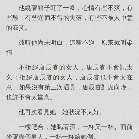
他繞著箱子盯了一圈，心情有些不爽，有
些酸，有些逞而不得的失落，有些不被人中意
的寂寞。
彼時他尚未明白，這種不適，原來就叫柔
情。
不拒絕唐辰睿的女人，唐辰睿不會記太
久；拒絕唐辰睿的女人，唐辰睿也不會太在
意。如果沒有第三次遇見，唐辰睿對席向晚，
也許不會太當真。
他再次看見她，她狀況不太好。
一樓吧台，她喝著酒，一杯又一杯。面前
坐著幾個男人，一杯一杯給她倒。