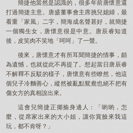
簡捷他當然是認識的，很多年前唐懷意還
打過簡捷主意。唐盛董事會主席挑兒媳婦，最
看重「家風」二字，簡海成名聲甚好，就簡捷
一個獨生女，唐懷意很是中意。唐辰睿知道
後，皮笑肉不笑地「呵呵」了一聲。
後來，唐懷意才有所耳聞簡捷的情事，頗
為遺憾，也就從此不再提了。想起當日唐辰睿
不解釋不反駁的樣子，唐懷意有些瞭然，他這
個兒子冷麵善心，縱然被亂點鴛鴦也絕不把有
傷女方的真相說出來。
這會兒簡捷正揶揄身邊人：「喲喲，怎
麼，從席家出來的大小姐，讓你賞臉來我這
玩，都不肯呀？」