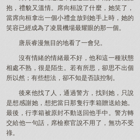
抱，禮貌又溫情。席向桓說了什麼，她笑了，
當席向桓拿出一個小禮盒放到她手上時，她的
笑容已經成為了凌晨機場最耀眼的那一個。
唐辰睿漫無目的地看了一會兒。
沒有情緒的情緒最不好，他和這一種狀態
相處不熟，很是陌生。若有所思，卻思不出個
所以然；有些想法，卻不知是否該控制。
後來他找了人，通過警方，找到她，只說
是想感謝她，想把當日那隻行李箱贈送給她。
最後，行李箱被原封不動送回他手中。警方轉
交給他一句話，席檢察官說不用了，無功不受
祿。