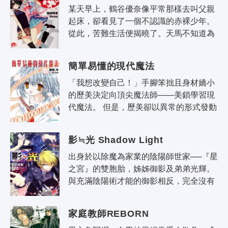
某天早上，鶴谷優奈像平常那樣去叫父親
起床，卻看見了一個不認識的赤裸少年。
從此，苦難生活便揭曉了。天馬不知道為
什麼會變成年輕，作為父親的記憶也不在
了，成為了七個女孩的父親天馬（15歲..
簡單易懂的現代魔法
「我想改變自己！」手腳笨拙且身材嬌小
的歷美決定向頂尖魔法師——美鎖學習現
代魔法。 但是，歷美卻以異常的形式發動
魔法，甚至連異世界的魔物都因此出現!? 
就在此時，世界各地受到網路魔術的..
影≒光 Shadow Light
出身於以除魔為家業的陰陽師世家──『星
之宮』的雙胞胎，姊姊御影及弟弟光輝。
與充滿陰陽術才能的御影相反，完全沒有
才能的光輝被偶然相遇的魔術師認同他那
具有『看見精靈的能力』，於是支身前..
家庭教師REBORN