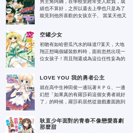
男主角阿綱，在學校里經常受人欺負，成
績也不算好，之所以還去上學也只是為了
能見到他所喜歡的女孩京子。 當某天他又
逃學回家後，母親告訴他家裡請了家教，
原因是最近收到了不少相當有趣的家..
空罐少女
初吻有如哈密瓜汽水的味道!?某天，大地
翔正想喝個罐裝飲料時，面前忽然出現一
位女孩子！而且翔還成為這位任性妄為的
哈密瓜汽水的「空罐」‧哈密瓜的持有者，
然而翔的青梅竹馬奈染彌看到開始上..
LOVE YOU 我的勇者公主
就在高中生神田俊一邊玩著ＲＰＧ、一邊
幻想「如果真的有羅莎莉這個女勇者就好
了」的時候，羅莎莉居然從遊戲畫面跑到
現實世界中！ 羅莎莉誤以為俊是自己的未
婚夫，不僅在現實世界中打開衣櫃、..
耿直少年面對的青春不像戀愛喜劇
那麼甜