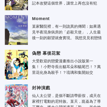
記本改變這個世界，讓世上再也沒有犯
罪。 世界級名偵探『L』則打算阻止失控
的奇樂。 兩位天才之間的對決結束之..
Moment
某家醫院裡，有一則詭異的傳聞：如果遇
見半夜現身病房的「必殺天使」，人生最
後一刻的願望就會實現。 我想見見初戀情
人，看看曾經背叛山盟海誓的他過得幸福
嗎。 我想尋找被我傷害之人的後人..
偽戀 幕後花絮
大受歡迎的戀愛漫畫推出小說版第一
集！！小野寺長出貓耳朵和貓尾巴！？萬
里花化身為殺手！？琉璃和集開始交
往！？千棘為什麼一身和服裝扮！？在錯
綜的戀情背後不知道還會發生什麼故
封神演戲
事！！收錄..
仙人太公望，是個不斷請帶薪假，成天在
家裡打電動的尼特族。某天，崑崙為了導