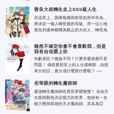
貴族‧蘿瑟莉。 由於她的能力太..
善良大叔轉生走上SSS級人生
在這世上，因果報應和前世的所作所為，
將決定一個人轉世後的等級。而一位心地
善良到連神都嘆為觀止的大好人，轉世為
貴族之子亞歷山大，踏上SSS級人生！ 亞
歷與未婚妻•安潔莉卡和睦學習，同時..
雖然不確定你會不會喜歡我，但是
我有自信愛上你
年齡差距？種族不同？只要有愛就都不是
問題！ 倘若要把世上的人分成兩類，由您
來分的話，會分成什麼跟什麼呢？ ──
「吸血鬼跟吸血鬼以外的吧。」 ──
劣等眼的轉生魔術師
「不，我認為是『能不能遇見命中注定的
那..
最強轉生魔術師在異世界開無雙！ 在由天
生眼睛顏色決定能力的世界，曾經有一名
能力壓倒群雄的天才魔術師。其名為亞
伯。因為能力太強，亞伯甚至遭到同伴疏