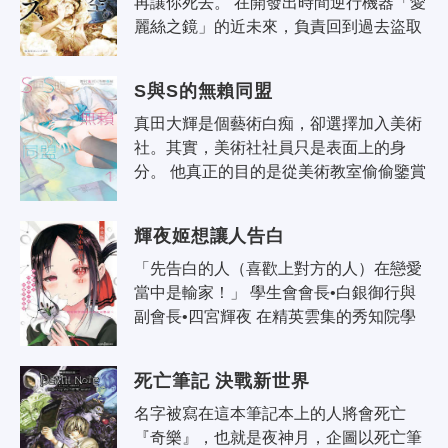
再讓你死去。 在開發出時間逆行機器「愛
麗絲之鏡」的近未來，負責回到過去盜取
遺失美術品的小偷——爾弗，接到了任
務，要他把偷走至寶皇家彩蛋並逃到
S與S的無賴同盟
（迷..
真田大輝是個藝術白痴，卻選擇加入美術
社。其實，美術社社員只是表面上的身
分。 他真正的目的是從美術教室偷偷鑒賞
管弦樂社的美園千冬，盡情盯著她看。這
就是非正式的社團「鑒賞社」。 美術..
輝夜姬想讓人告白
「先告白的人（喜歡上對方的人）在戀愛
當中是輸家！」 學生會會長•白銀御行與
副會長•四宮輝夜 在精英雲集的秀知院學
園相遇…… 雖然這兩個天才兩情相悅， 
彼此卻一直設法要讓對方愛上自己、..
死亡筆記 決戰新世界
名字被寫在這本筆記本上的人將會死亡 
『奇樂』，也就是夜神月，企圖以死亡筆