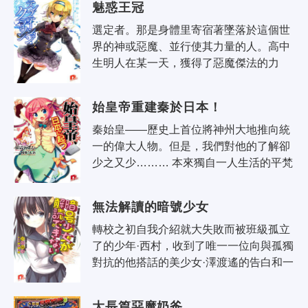
魅惑王冠
選定者。那是身體里寄宿著墜落於這個世
界的神或惡魔、並行使其力量的人。高中
生明人在某一天，獲得了惡魔傑法的力
量。傑法的力量非常弱小並且細微，但是
對明人產生了戲劇性的變化。其力量
始皇帝重建秦於日本！
「魅..
秦始皇——歷史上首位將神州大地推向統
一的偉大人物。但是，我們對他的了解卻
少之又少……… 本來獨自一人生活的平梵
谷中生戶冢裕馬，自從一名自稱「始皇
帝」的少女突然出現在他家裡的浴室里之
無法解讀的暗號少女
後..
轉校之初自我介紹就大失敗而被班級孤立
了的少年·西村，收到了唯一一位向與孤獨
對抗的他搭話的美少女·澤渡遙的告白和一
同交付的書信。信中寫著愛的話語……才
怪，竟然是暗號文章！男生們憧憬著的..
大長篇惡魔奶爸