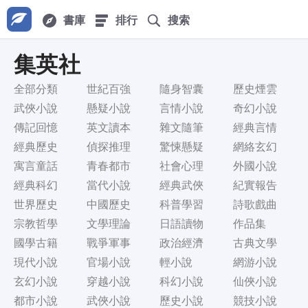
書庫
排行
搜索
集英社
全部分類
世紀百強
隨身智囊
歷史煙雲
武俠小說
懸疑小說
言情小說
奇幻小說
傳記回憶
英文讀本
雜文隨筆
經典言情
經典歷史
偵探推理
驚悚懸疑
網絡玄幻
寓言童話
青春都市
社會心理
外國小說
經典科幻
當代小說
經典武俠
紀實報告
世界歷史
中國歷史
科普學習
詩歌戲曲
宗教哲學
文學理論
日語讀物
作品集
國學古籍
戰爭軍事
政治經濟
古典文學
現代小說
官場小說
輕小說
網游小說
玄幻小說
穿越小說
科幻小說
仙俠小說
都市小說
武俠小說
歷史小說
競技小說