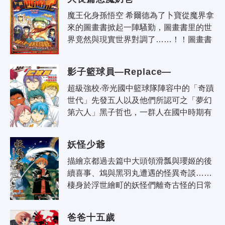
魔王化身孫悟空 希爾德為了卜寶從魔界拿
來的圖畫書掀起一陣騷勤，圖畫書里的世
界竟然與現實世界對調了……！！圖畫書
內容是「西遊記」的故事……為了將世界
恢複原狀，卜寶他們化身為三藏法師一
影子籃球員—Replace—
行..
超級強校‧帝光國中籃球隊陣容中的「奇蹟
世代」先發五人以及他們所認可之「夢幻
第六人」黑子哲也，一群人在國中時期有
哪些回憶？而升上高中後的黃瀨，如何和
海常高中的學長們度過炎炎夏日？還..
妖怪少爺
描繪京都過去篇中大頭領滑瓢與瓔姬的後
續喜事、鴆與黑羽丸遭遇的怪異奇談……
棲身於浮世繪町的妖怪們離奇古怪的日常
生活，即將揭曉！『妖怪少爺』小說版浮
世繪町綺譚，在此揭開序幕——！
爸爸十五歲