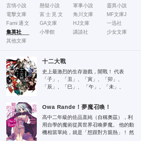
言情小說
懸疑小說
軍事小說
靈異小說
電擊文庫
富士見文
角川文庫
MF文庫J
庫
Fami通文
GA文庫
HJ文庫
一迅社
庫
集英社
小學館
講談社
少女文庫
其他文庫
十二大戰
史上最激烈的生存遊戲，開戰！ 代表
「子」、「丑」、「寅」、「卯」、
「辰」、「巳」、 「午」、「未」、
「申」、「酉」、「戌」、「亥」的十二
名戰士， 必須在充斥陰謀詭計的的戰場上
Owa Rande！夢魔召喚！
互相..
高中二年級的佐品直純（自稱奧茲），利
用自學的魔術從異世界召喚夢魔。 他的動
機相當單純，就是「想跟對方親熱」！ 然
而，被他召喚來的美少女卻是最強的夢魔