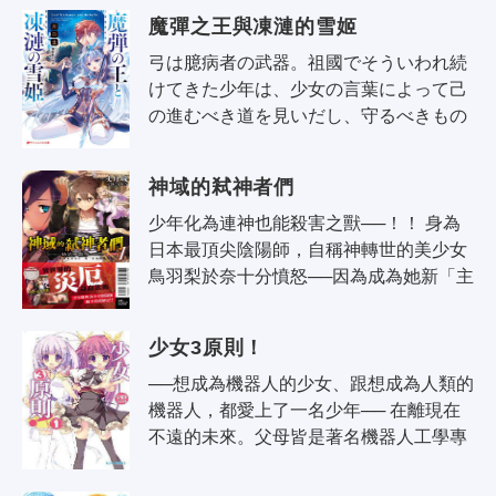
遠。為了追求理想世界，他讓靈魂轉生..
魔彈之王與凍漣的雪姬
弓は臆病者の武器。祖國でそういわれ続
けてきた少年は、少女の言葉によって己
の進むべき道を見いだし、守るべきもの
を得た。二年後、ブリューヌ王國はジス
タートと同盟を組み、大國ムオジネル..
神域的弒神者們
少年化為連神也能殺害之獸──！！ 身為
日本最頂尖陰陽師，自稱神轉世的美少女
鳥羽梨於奈十分憤怒──因為成為她新「主
人」的少年六波羅蓮實在過於無能。 與神
話世界相系，會帶來災厄的異空間──..
少女3原則！
──想成為機器人的少女、跟想成為人類的
機器人，都愛上了一名少年── 在離現在
不遠的未來。父母皆是著名機器人工學專
家的大河原本氣，是一名過著獨居生活的
高中生。雖然獨居的部分原因，是為了..