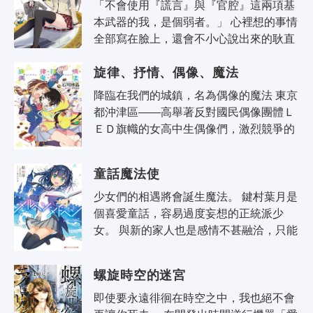
「不會使用『謊言』與『官腔』這兩項基
本武器的我，是個弱者。」 心裡想的事情
全部寫在臉上，還會不小心說出來的耿直
高中生‧春先真太郎，與心儀的美少女轉學
旋律、抒情、偶像、魔法
生‧神樂琴葉、熱衷於探索性愛的女..
降臨在我們的城鎮，名為偶像的魔法 東京
都沖津區——高舉著反對國民偶像團體Ｌ
ＥＤ旗幟的女高中生偶像們，激烈競爭的
城鎮。 進入這裡的高中同時住進學生宿舍
的「吉貞摩真」，曉得這裡是沖津區..
童話魔法使
少女們的相遇將會誕生魔法。 鍵村葉月是
個喜愛童話，容易過度妄想的正統派少
女。 與新的家人也是感情不甚融洽，只能
過著逃進童話世界的日子。 而在這種生活
的某天放學後，葉月遇見了土御門..
螺旋時空的迷宮
即使要永遠徘徊在時空之中，我也絕不會