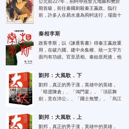
公元前227年，荊軻帶燕督亢地圖和樊於
期首級，前往秦國刺殺秦王嬴政。臨行
前，許多人在易水邊為荊軻送行，場面十
分悲壯。「風蕭蕭兮易水寒，壯士一去兮
不復還」，這是荊軻在告別時所吟唱的
秦相李斯
詩..
政客李斯，以《諫逐客書》得秦王嬴政重
用，在破六國、建中央集權、統一文字方
面均有功績。官至丞相。秦始皇死後，他
與趙高合謀，迫令公子扶蘇自殺，立胡亥
為帝。後為趙高所忌，被殺。留美博士..
劉邦：大風歌．下
劉邦，真正的男子漢，英雄中的英雄，
「暗渡陳倉」、「鴻門宴」、「項莊舞
劍，意在沛公」、「國士無雙」、「烏江
自刎」…… 每一句成語和場景都是一幕驚
心動魄的歷史現場 這段歷史，比電視電影
劉邦：大風歌．上
還..
劉邦，真正的男子漢，英雄中的英雄，