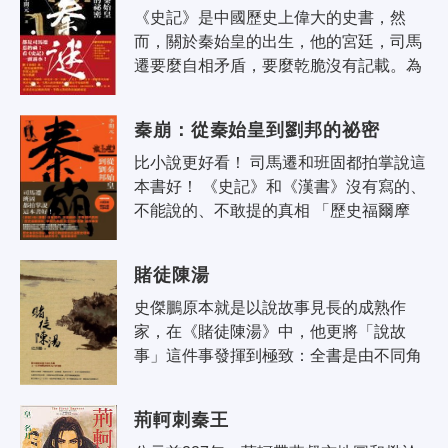
《史記》是中國歷史上偉大的史書，然
而，關於秦始皇的出生，他的宮廷，司馬
遷要麼自相矛盾，要麼乾脆沒有記載。為
什麼會這樣？歷史是怎樣寫出來的？《史
記》中沒有記載的歷史，隱藏著怎樣的
秦崩：從秦始皇到劉邦的祕密
驚..
比小說更好看！ 司馬遷和班固都拍掌說這
本書好！ 《史記》和《漢書》沒有寫的、
不能說的、不敢提的真相 「歷史福爾摩
斯」李開元教授完全剖析透徹、還原事實 
秦帝國何以只有十五年的歷史？..
賭徒陳湯
史傑鵬原本就是以說故事見長的成熟作
家，在《賭徒陳湯》中，他更將「說故
事」這件事發揮到極致：全書是由不同角
色分別以第一人稱視角發聲來講述：青梅
竹馬樂縈、鬥雞都尉萭章、廷尉陳遂、匈
荊軻刺秦王
奴..