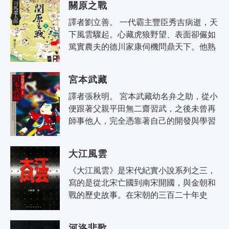
關原之戰
譯者劉立善。 一代霸主豐臣秀吉病逝，天
下風雲驟起。心藏虎狼野望、表面卻儼如
篤實農夫的德川家康伺機問鼎天下。他熟
諳人心，對秀吉的正室北政所百般獻媚，
旨在將視北政所如母親的大將加藤清..
宮本武藏
譯者張秋明。 宮本武藏幼名弁之助，從小
便跟著父親平田無二齋習武，之後未曾再
師事他人，完全憑靠著自己的開發與學習
修得高超的武術，生平比試六十多次未嘗
稍敗。他的表達力很好，也是深思熟..
大江風雲
《大江風雲》是宋代紀實小說系列之三，
寫的是從北宋亡國到南宋開國，與金朝和
戰的歷史故事。在宋朝的三百二十年史
中，這段歷史無疑最富有戲劇性，深重的
劫難，殘忍的掠奪，英勇的抗爭，卑怯
河洛悲歌