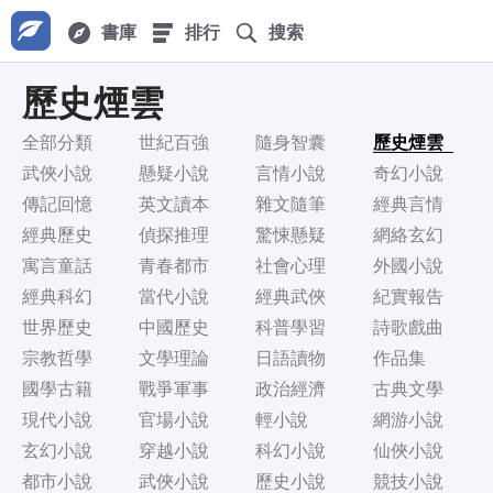
書庫
排行
搜索
歷史煙雲
全部分類
世紀百強
隨身智囊
歷史煙雲
武俠小說
懸疑小說
言情小說
奇幻小說
傳記回憶
英文讀本
雜文隨筆
經典言情
經典歷史
偵探推理
驚悚懸疑
網絡玄幻
寓言童話
青春都市
社會心理
外國小說
經典科幻
當代小說
經典武俠
紀實報告
世界歷史
中國歷史
科普學習
詩歌戲曲
宗教哲學
文學理論
日語讀物
作品集
國學古籍
戰爭軍事
政治經濟
古典文學
現代小說
官場小說
輕小說
網游小說
玄幻小說
穿越小說
科幻小說
仙俠小說
都市小說
武俠小說
歷史小說
競技小說