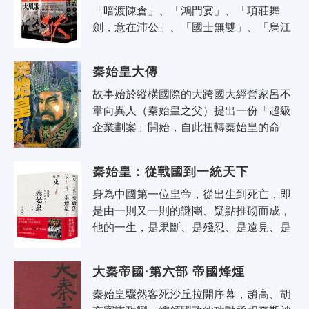
「暗渡陳倉」、「鴻門宴」、「項莊舞
劍，意在沛公」、「國士無雙」、「烏江
自刎」…… 每一句成語和場景都是一幕驚
心動魄的歷史現場 這段歷史，比電視電影
秦始皇大傳
還..
故事始於縱橫國際的大跨國大經營家呂不
韋向異人（秦始皇之父）提出一份「超級
企業劃案」開始，自此扭轉秦始皇的命
運，直接策動強秦向東席捲的方向盤。落
魄王孫異人與野心家中不韋之間既是政
秦始皇：從戰國到一統天下
治..
身為中國第一位皇帝，從出生到死亡，即
是由一則又一則的謎團、疑點推砌而成，
他的一生，是果斷、是殘忍、是遠見、是
迷信。而對於中國歷史上煙硝味最濃重的
戰國時期，後人總能在其中透視到人性..
大秦帝國·第六部 帝國烽煙
秦始皇驟然客死沙丘拉開序幕，趙高、胡