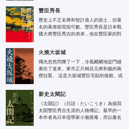
武藏一生追求一份在決鬪中的快..
豐臣秀長
歷史上不乏名將和智計過人的策士，但著
名的幕僚卻屈指可數。豐臣秀長是日本戰
國大將豐臣秀吉的弟弟，他在豐臣家的對
外發展和內部組織結構調整上貢獻極大，
甚至完成不少連秀吉都無能做到，或是..
火燒大坂城
燭光忽然閃爍了一下，冷風颼颼地從門縫
裏吹了進來。東市正片桐且元將和服的兩
襟拉緊。 這是大坂城豐臣宅邸的後殿。或
許是風向突然轉變之故吧！殿外傳來嘈雜
的聲音。今夜這個豪宅裏擠滿了人，..
新史太閣記
《太閤記》（日語：たいこうき）為描寫
太閤豐臣秀吉生涯的人物傳記。最早的一
本作者為日本儒學家小瀨甫庵，所以書名
也稱為《甫庵太閤記》（日語：ほあん た