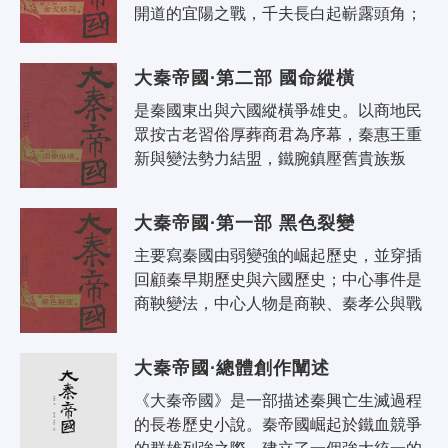
開道的宜陽之戰，千夫長白起嶄露頭角；
二為秦武王進軍雒陽，舉鼎暴死。
大秦帝國·第二部 國命縱橫
是秦國東出與六國縱橫爭雄史。以商地民
眾按古老習俗厚葬商君為序幕，秦惠王重
新與變法勢力結盟，鐵腕鎮壓舊貴族叛
亂，並整肅朝局，破格起用忠實於新法的
年輕官吏，形成了生機勃勃的新一代權
大秦帝國·第一部 黑色裂變
力..
主要寫秦國由弱變強的崛起歷史，並穿插
回顧秦早期歷史與六國歷史；中心事件是
商鞅變法，中心人物是商鞅、秦孝公與戰
國初期的一批偉人名士。截止於車裂商
鞅；以舊貴族復辟勢力抬頭、秦國命運
大秦帝國·總體創作闡述
重..
《大秦帝國》是一部描述秦興亡生滅過程
的長卷歷史小說。秦帝國崛起於鐵血競爭