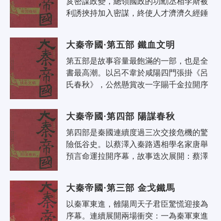
亥密謀政變，總領國政的功勳丞相李斯被
利誘挾持加入密謀，終使人才濟濟久經錘
鍊的秦帝國最高層權力發生巨大分裂。其
後扶蘇被逼自殺，掌握軍權的蒙氏兄弟..
大秦帝國·第五部 鐵血文明
第五部是故事容量最飽滿的一部，也是全
書最高潮。以呂不韋於咸陽四門張掛《呂
氏春秋》，公然懸賞改一字賜千金拉開序
幕，李斯、蒙恬與呂不韋門客城下論戰，
公開駁斥《呂氏春秋》，引發朝野大論..
大秦帝國·第四部 陽謀春秋
第四部是秦國連續度過三次交接危機的驚
險低谷史。以蔡澤入秦路遇相學名家唐舉
預言命運拉開序幕，故事迭次展開：蔡澤
錯以急流勇退的自保之道說範雎，反遭範
雎蔑視，唐舉密見老友，介紹蔡澤的計..
大秦帝國·第三部 金戈鐵馬
以秦軍東進，雒陽周天子君臣驚慌迎接為
序幕。連續展開兩場衝突：一為秦軍東進