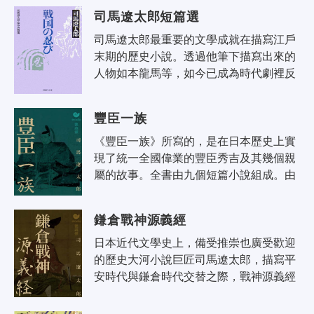
いこうき），全書共有二十卷。該書..
司馬遼太郎短篇選
司馬遼太郎最重要的文學成就在描寫江戶
末期的歷史小說。透過他筆下描寫出來的
人物如本龍馬等，如今已成為時代劇裡反
覆傳誦的典型。司馬筆下的人物在那個幕
藩制度崩潰的時代裡，一面承傳著根深..
豐臣一族
《豐臣一族》所寫的，是在日本歷史上實
現了統一全國偉業的豐臣秀吉及其幾個親
屬的故事。全書由九個短篇小說組成。由
於所寫的都是豐臣家的人們的事，相互有
聯繫，因而這九篇故事既是獨立的短篇..
鎌倉戰神源義經
日本近代文學史上，備受推崇也廣受歡迎
的歷史大河小說巨匠司馬遼太郎，描寫平
安時代與鎌倉時代交替之際，戰神源義經
（一一五九─一一八九年）獨特而短暫一
生的傑作。 義經是源氏首領之子，但..