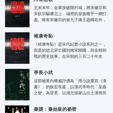
的..
北宋末年，金軍攻破開封城，將宋徽宗和
宋欽宗驅虜北上，城裡的皇族幾乎一網打
盡。唯有宋徽宗的第九子康王趙構在外，
成了漏網之魚。康王身膺河北兵馬大元帥
的重任，卻擁兵自衛，坐視父母兄弟蒙..
靖康奇恥
《靖康奇恥》是宋代紀實小說系列之一，
寫是的從北宋亡國到南宋開國，與金朝和
戰的歷史故事。在宋朝的三百二十年史
中，這段歷史無疑最富有戲劇性，深重的
劫難的，殘忍的掠奪，英勇的抗爭，卑
亭長小武
怯..
這部被業內權威評價為「用小說重寫《漢
書》」的恢宏長篇，以漢武帝時代「巫蠱
之變」為背景、以湖北張家山出土漢簡所
記載的一個離奇案件為緣起，引出一段曲
折生動、扣人心弦的傳奇故事，塑造了..
秦謎：秦始皇的祕密