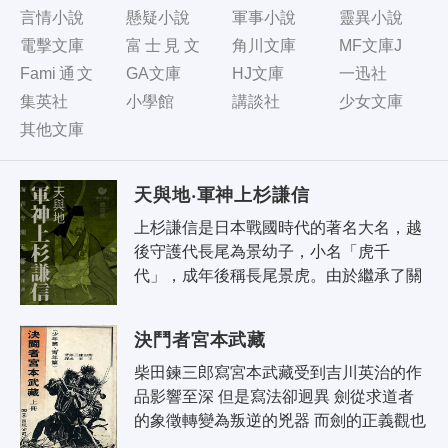
言情小說
懸疑小說
軍事小說
靈異小說
電擊文庫
富士見文
角川文庫
MF文庫J
庫
Fami通文
GA文庫
HJ文庫
一迅社
庫
集英社
小學館
講談社
少女文庫
其他文庫
天與地‧軍神上杉謙信
上杉謙信是日本戰國時代的著名大名，越
後守護代長尾為景幼子，小名「虎千
代」，成年後稱長尾景虎。由於繼承了關
東管領「上杉」姓氏，並先後得到關東管
領上杉憲政和室町幕府幕府將軍足利義輝
決鬥者宮本武藏
的..
柴田鍊三郎寫宮本武藏受到吉川英治的作
品影響至深 但是寫法卻迥異 劍從求道者
的象徵轉變為叛逆的兇器 而劍的正義觀也
變質為虛無觀 書名為決鬪者 即描述宮本