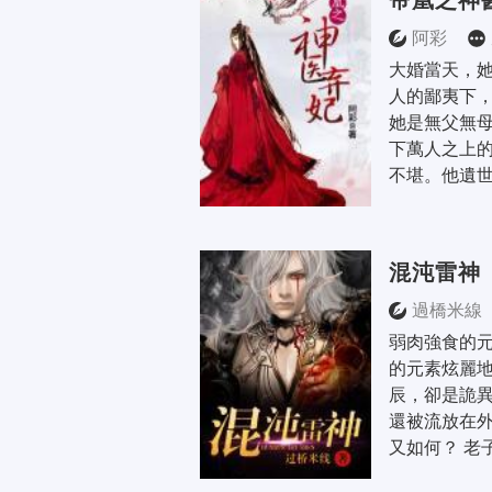
帝凰之神
阿彩
大婚當天，
人的鄙夷下，
她是無父無
下萬人之上
不堪。他遺世
混沌雷神
過橋米線
弱肉強食的
的元素炫麗
辰，卻是詭
還被流放在外
又如何？ 老