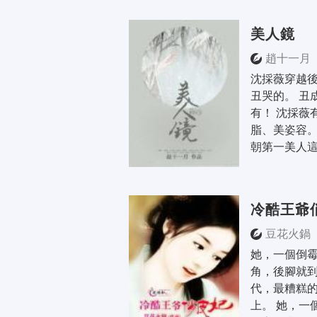
美人鏡
趙十一月
沈採薇穿越後
丑哭的。 丑
有！ 沈採薇
脂、美姿容。
朝第一美人這
冷酷王爺
豆花火鍋
她，一個倒
角，後腳就
代，最糟糕
上。 她，一