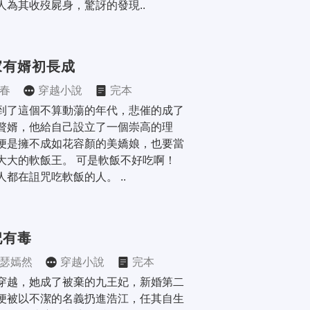
人為其收歿屍身，驚訝的發現..
家有婿初長成
春
穿越小說
完本
到了這個不算動蕩的年代，悲催的成了
贅婿，他給自己設立了一個崇高的理
便是擁不成如花容顏的美嬌娘，也要當
大大的軟飯王。 可是軟飯不好吃啊！
人都在詛咒吃軟飯的人。 ..
妃有毒
瑟嫣然
穿越小說
完本
穿越，她成了被棄的九王妃，新婚第二
便被以不潔的名義扔進浩江，任其自生