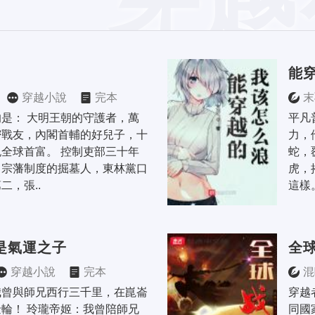
能
穿越小說
完本
末
是： 大明王朝的守護者，萬
平凡
密戰友，內閣首輔的好兒子，十
力，
全球首富。 控制吏部三十年
蛇，
，宗藩制度的掘墓人，東林黨口
虎，
二，張..
這樣
是氣運之子
全
穿越小說
完本
混
我曾與師兄西行三千里，在崑崙
穿越
輪！ 玲瓏帝姬：我曾陪師兄
同國