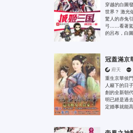
穿越的白圖
世界？ 激光
驚人的赤兔
弓……看著
的呂布，白圖
冠蓋滿京
府天
重生京華侯
人籬下的日子
創的全新朝
明已經是過
定婚事就能高