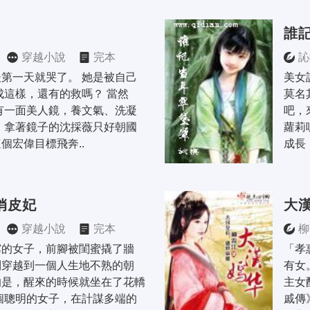
誰
穿越小說
完本
訫
第一天就哭了。 她是被自己
美女
成這樣，還有的救嗎？ 當然
莫名
有一面美人鏡，養文氣、洗凝
吧，
 拿著鏡子的沈採薇只好朝國
蘿莉
個宏偉目標飛奔..
成長
俏皮妃
大
穿越小說
完本
柳
霉的女子，前腳被閨蜜撬了牆
「孝
到穿越到一個人生地不熟的朝
有女
的是，醒來的時候就坐在了花轎
主女
個聰明的女子，在計謀多端的
戚傳