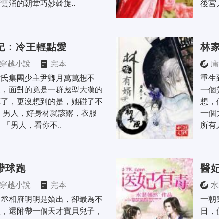
雲涌的朝堂巧妙斡旋..
後宮
妃：冷王輕點愛
林
穿越小說
完本
庸
尹氏集團少主尹卿月萬萬想不
重生
來，面對的竟是一群彪型大漢的
一個
算了，更沒想到的是，她碰了不
想，
「男人，好身材就該露，衣服
一個
 「男人，看你不..
所有
帶球跑
醫
穿越小說
完本
水
了丞相府明明是嫡出，卻最為不
一朝
姐，還附帶一個天才寶貝兒子，
日，