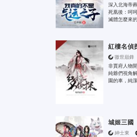
深入北海帝葬
死凰後：呵
滅體怎麼來的嗎
紅樓名偵
嗷世巔鋒
非賈府人物
純爺們視角解
園的車，純
城姬三國
紳士東