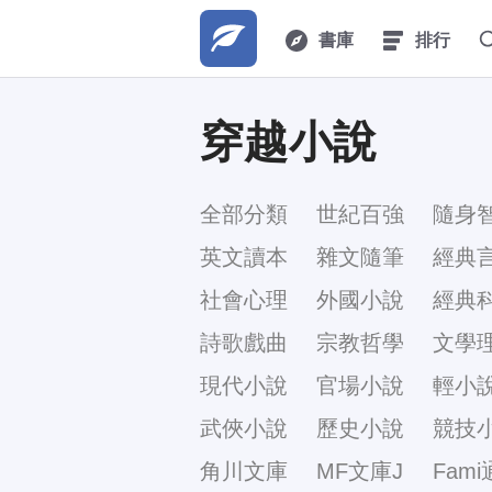
書庫
排行
穿越小說
全部分類
世紀百強
隨身
英文讀本
雜文隨筆
經典
社會心理
外國小說
經典
詩歌戲曲
宗教哲學
文學
現代小說
官場小說
輕小
武俠小說
歷史小說
競技
角川文庫
MF文庫J
Fami