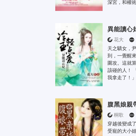
深宮，和權術
異能讀心
花大
天之驕女，
到，一覺醒
圍攻。這就
該碰的人！ 
我拿走了！」
腹黑娘親
桐歌
穿越後變成
受寵的大小