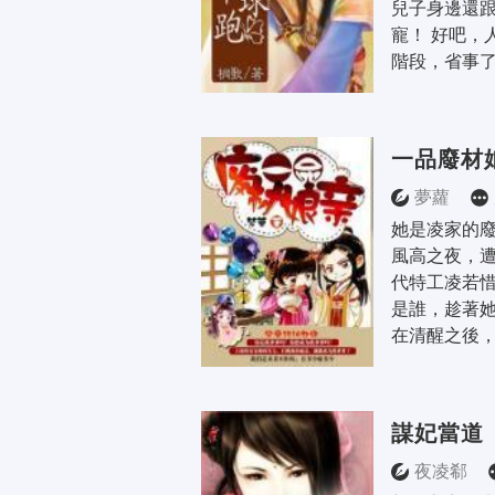
兒子身邊還
寵！ 好吧，
階段，省事了
一品廢材
夢蘿
她是凌家的
風高之夜，
代特工凌若惜
是誰，趁著
在清醒之後，
謀妃當道
夜凌郗