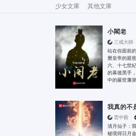
文庫
少女文庫
其他文庫
小閣老
三戒大師
站在你面前的
曆皇帝的親
六、十七世紀
的幕後黑手
中的嚴世藩第
我真的不
雲中殿
清月仙子：
秘境得日月金