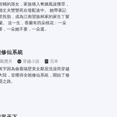
首輔的孫女，家族捲入奪嫡風波獲罪，
婚丈夫雙雙死在發配途中。 她帶著記
世投胎，成為江南望族林家的家生丫鬟
蘭。 這一生，香蘭有四朵桃花：一朵
要，一朵她不要，一朵還..
能修仙系統
風攬月
穿越小說
完本
黃宇因為偷看隔壁美女鄰居洗澡而穿越
大陸，並獲得全能修仙系統，開始了修
霸之路。