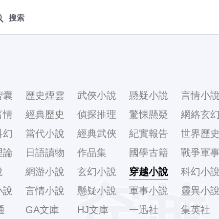
搜索
智囊
歷史煙雲
武俠小說
懸疑小說
言情小
言情
經典歷史
偵探推理
驚悚懸疑
網絡玄
科幻
當代小說
經典武俠
紀實報告
世界歷
理論
日語讀物
作品集
國學古籍
戰爭軍
說
網游小說
玄幻小說
穿越小說
科幻小
穿越
小說
言情小說
懸疑小說
軍事小說
靈異小
通
GA文庫
HJ文庫
一迅社
集英社