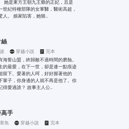
。 她是東方王朝九王爺的正妃，且是
一世紀特種部隊的女軍醫，醫術高超，
驚人。 娘家陷害，她狠..
青絲
波
穿越小說
完本
有海誓山盟，終歸敵不過時間的磨蝕。
生的最愛，在下一世，卻是連一點痕迹
能留下。愛著的人呵，好好握著他的
下輩子，你身邊的人就不再是他了。你
記得愛過誰？ 故事主人公..
醫高手
章魚
穿越小說
完本