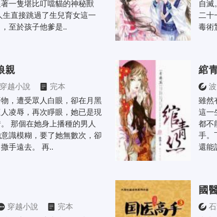
跟著一隻堪比叮噹貓的神秘獸
自滅
人生直接跳過了生兒育女這一
二十
，至於孩子他爹是..
毒術
娘親
綰
穿越小說
完本
波
廢物，遭受眾人白眼，卻在月黑
雖然
遭人凌辱，再次睜眼，她已是現
這一
。 那個在她身上播種的男人
都不
她意識模糊，要了她無數次，卻
手。
撒手遠去。 再..
還能
國
穿越小說
完本
石