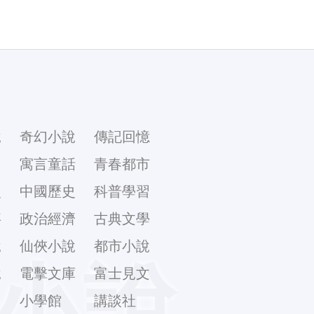
說
奇幻小說
傳記回憶
幻
寓言童話
青春都市
史
中國歷史
科普學習
事
政治經濟
古典文學
說
仙俠小說
都市小說
小說
說
電擊文庫
富士見文
庫
小學館
講談社