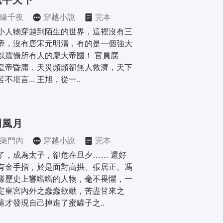
賊平天下
緣千夜
穿越小說
完本
小人物穿越到陌生的世界，這裡沒有三
帝，沒有唐宋元明清，有的是一個強大
以震懾所有人的龐大帝國！ 官員腐
皇帝昏庸，天災頻頻卻無人救濟，天下
不堪言... 王旭，從一..
明風月
渠門內
穿越小說
完本
了，成為太子，卻危在旦夕…… 還好
有金手指，於是面對高拱、張居正、馮
樣歷史上響噹噹的人物，毫不畏懼，一
定皇宮內外之蠢蠢欲動，苦盡甘來之
這才發現自己掉進了蜜罐子之..