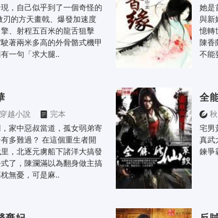
發現，自己似乎到了一個奇怪的
她是
做刃的方天畫戟、爆發加速度
與新
引擎、射程五百米的龍舌狙擊
憶轉
駕駛著兩米多高的外骨骼式機甲
陳香
有一句「求大腿..
不能
華
全
穿越小說
完本
秋
門，家中惡叔當道，孤女弱弟寄
宅男
有多難過？ 在這個重生者開
真武
代里，北逐元虜船下諸洋大搞發
鍊爭
去式了，陳瀾滿以為翻身做主搞
枕無憂，可是麻..