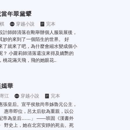
記當年翠黛顰
棋
穿越小說
完本
設計師師清落在剛舉辦個人服裝展後，
其妙的來到了一個陌生的世界。 好
來了就來了吧，為什麼會縮水變成個小
呢？ 小蘿莉師清落還沒來得及嬌艷的
，桃花滿天飛，飛的她眼花..
漢嫣華
寄江
穿越小說
完本
惠張皇后。宣平侯敖尚帝姊魯元公主，
。 惠帝即位，呂太后欲為重親，以公
配帝為皇后……」 ——班固《漢書外
》 野史上，她在北宮安靜的死去。死