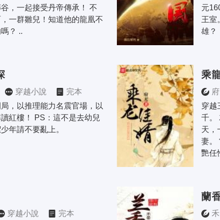
谷，一起接受丹帝傳承！ 不
元1
呵，一群雛兒！知道他的龍凰不
王室
？ ..
雄？
探
乘
穿越小說
完本
府
開局，以推理能力名震官場，以
穿越
讀紅樓！ PS：這不是去幼兒
千。
潔少年請不要亂上。
天，
妻。
艷任
蘭
穿越小說
完本
禾