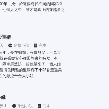
600年，托生於這個時代不同的國家和
。七個人之中，誰才是真正的穿越者之
龍佳婿
天
穿越小說
完本
三年，長在鄉間，有母無父，不見大
 就在張壽安心種田教書的時候，有一
一隊車馬造訪，給他帶來了一個未婚
 當清俊閑雅的溫厚鄉下小郎君遭遇美
性的顏控千金大小姐..
香緣
晏山
穿越小說
完本