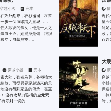
醫棄妃
反
穿越小說
完本
情
她在郊外醒來，衣衫襤褸，在眾
現代
一步一個血印踏入皇城…… 
皇五
母任人欺凌的孤女，他是一人之
到足
的鐵血王爺。她滿身是傷，狼狽
敗，
獨立，風華無雙。..
百姓苦
大
穿越小說
完本
廣
元素大陸，強者為尊，各種強大
穿越
地綻放。而從異界穿越過來的景
小爺
異地沒有得到家族的傳承，甚至
保這
！ 沒有攻擊力強橫的金元素
一搞
子有寒封一切的..
時，