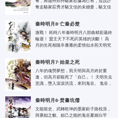
奪，將揚州郊外駱家莊據為己有，並設計
奪走駱家莊秀才駱文佳的未婚妻，駱文佳
拚死反抗，反被誣陷，送至戈壁灘礦場挖
礦，因緣巧合之下，自千門前輩雲嘯風..
秦時明月8·亡秦必楚
激戰！ 耗時八年秦時明月八部曲精彩最終
輪迴！ 盟主天下不死葯英雄的決斷！ 高
月的生死相隨辛雁雁的柔情似水荊天明究
竟情歸何處？ 始皇之死，亡秦必楚？ 秦
王、項羽、荊天明，三強鼎立，..
秦時明月7·始皇之死
八年的魂勞夢想，荊天明與高月終於重
逢，但高月卻殺死了「自己」！ 天明失去
意識，墮入滾滾洪流，來到鬼谷。 鬼谷，
一座回字型的繁華大城，卻半面活著、半
面死去。行蹤成謎的神醫端木蓉、月..
秦時明月6·焚書坑儒
文能留史、武轉乾坤的墨家鉅子路枕浪，
與褒姒之貌、妲己之能的鬼谷夏姬白芊