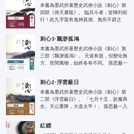
本書為墨武所著歷史武俠小說《刺心》第
四部《倚天屠龍》。 臨兵斗者，皆陣列前
行！此九字當有鬼神莫測、無所不辟之
機，運用高深者，甚至可有求必得。 張季
齡臨死前道出緣由：蘭陵王之父——也..
刺心3·飄渺孤鴻
本書為墨武所著歷史武俠小說《刺心》第
三部《飄渺孤鴻》。 天道有規，但變化無
方。世間萬物，始終各有不同。 孫思邈一
路走來，處處遭人算計，先是祖珽讓蝶舞
和冉刻求刺探孫思邈的底細，後是..
刺心2·浮雲蔽日
本書為墨武所著歷史武俠小說《刺心》第
二部《浮雲蔽日》。 「七月十五，妖魔再
生。天公重降，大道太平！」 孫思邈一入
響水集，就中了茅山宗的算計，緊接著鄉
正之家失火，自己險失性命。而後..
紅鏢