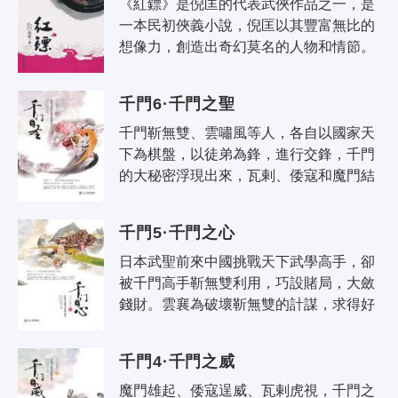
《紅鏢》是倪匡的代表武俠作品之一，是
一本民初俠義小說，倪匡以其豐富無比的
想像力，創造出奇幻莫名的人物和情節。
千門6·千門之聖
千門靳無雙、雲嘯風等人，各自以國家天
下為棋盤，以徒弟為鋒，進行交鋒，千門
的大秘密浮現出來，瓦剌、倭寇和魔門結
盟，為謀奪天下，共同與千門為敵。在危
及時刻，雲襄力挽狂瀾，粉碎了各派的..
千門5·千門之心
日本武聖前來中國挑戰天下武學高手，卻
被千門高手靳無雙利用，巧設賭局，大斂
錢財。雲襄為破壞靳無雙的計謀，求得好
友蘇鳴玉幫助。蘇鳴玉以性命見證「武者
之心」，日本武聖剖腹自殺。魔門設立..
千門4·千門之威
魔門雄起、倭寇逞威、瓦剌虎視，千門之