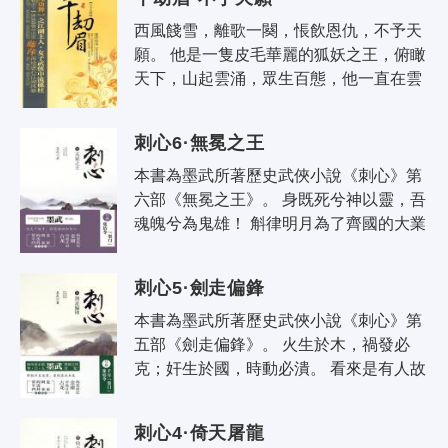
西風餞雪，離歌一闋，悵飲恩仇，不予天
願。 他是一隻皮毛華麗的狐妖之王，俯瞰
天下，山起雲涌，眾生百態，他一直在雲
端之上。 柳岩前往焦玉鎮麗人居營救林
逋，以一封書信平息爭端，而雪線子..
刺心6·無冕之王
本書為墨武所著歷史武俠小說《刺心》第
六部《無冕之王》。 身既死兮神以靈，吾
魂魄兮為鬼雄！ 斛律明月為了齊國的大業
縱橫天下三十年，卻四處樹敵。鄭玄出
手，並不稀奇，因為除了孫思邈，道..
刺心5·劍走偏鋒
本書為墨武所著歷史武俠小說《刺心》第
五部《劍走偏鋒》。 火生於木，禍發必
克；奸生於國，時動必潰。 看來是有人故
意引發陳、周的矛盾，斷了陳頊的退路，
讓陳國和周國背水一戰。能鼓動陳國..
刺心4·倚天屠龍