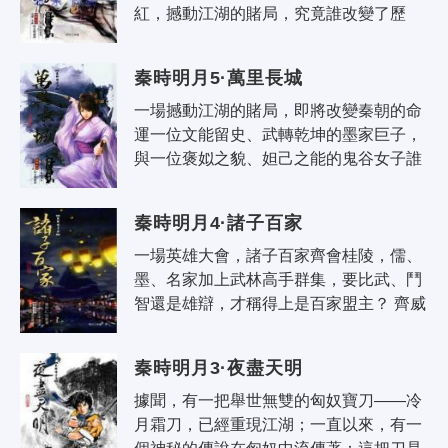
紅，撼動江湖的賭局，究竟誰改變了歷
史？ 時間回到八年前，桂陵城破的那個夜
晚。 荊天明不顧眾人攔阻，斬斷三道繩..
秦時明月5·萬里長城
一場撼動江湖的賭局，即將改變秦朝的命
運一位文能留史、武轉乾坤的墨家巨子，
與一位褒姒之貌、妲己之能的鬼谷女子誰
能改變歷史？ 鬼谷四魈之絕色美女夏姬─
─白芊紅，應墨家鉅子路枕浪之邀，於..
秦時明月4·諸子百家
一場英雄大會，諸子百家齊會桂陵，儒、
墨、名家加上武林高手群集，要比武、鬥
智還是雄辯，才稱得上是百家盟主？ 齊威
王二十六年，齊軍為解趙國之圍，出兵攻
打魏都大梁，史稱圍魏救趙。此役的..
秦時明月3·夜盡天明
據聞，有一把舉世無雙的匈奴寶刀——冷
月霜刀，已經重現江湖；一直以來，有一