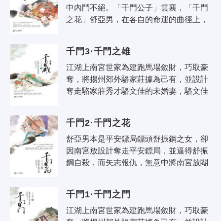
中內鬥不絕。「千門公子」雲襄，「千門
之花」舒亞男，在各自的命運的曲徑上，
終於再度交叉於一點……
千門3·千門之雄
江湖上南宮世家為建跑馬場斂財，巧取豪
奪，將揚州郊外駱家莊據為己有，並設計
奪走駱家莊秀才駱文佳的未婚妻，駱文佳
拚死反抗，反被誣陷，送至戈壁灘礦場挖
礦，因緣巧合之下，自千門前輩雲嘯風..
千門2·千門之花
舒亞男本是平安鏢局鏢頭舒振鋼之女，卻
因南宮放設計奪走平安鏢局，並逼得舒振
鋼自殺，而矢志報仇，無意中將南宮放閹
割，從而成為南宮世家的大仇人，並被誣
陷押送，戀人蘇鳴玉也被迫離開。舒亞..
千門1·千門之門
江湖上南宮世家為建跑馬場斂財，巧取豪