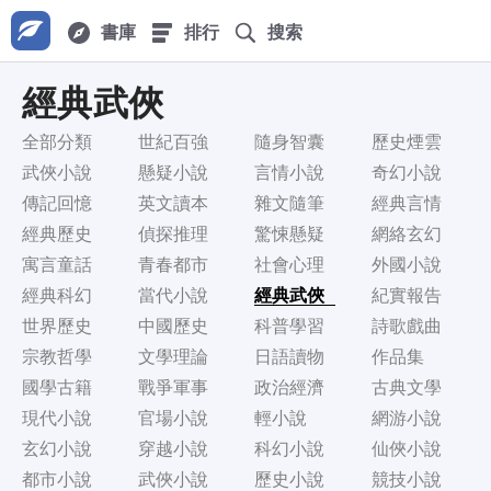
書庫
排行
搜索
經典武俠
全部分類
世紀百強
隨身智囊
歷史煙雲
武俠小說
懸疑小說
言情小說
奇幻小說
傳記回憶
英文讀本
雜文隨筆
經典言情
經典歷史
偵探推理
驚悚懸疑
網絡玄幻
寓言童話
青春都市
社會心理
外國小說
經典科幻
當代小說
經典武俠
紀實報告
世界歷史
中國歷史
科普學習
詩歌戲曲
宗教哲學
文學理論
日語讀物
作品集
國學古籍
戰爭軍事
政治經濟
古典文學
現代小說
官場小說
輕小說
網游小說
玄幻小說
穿越小說
科幻小說
仙俠小說
都市小說
武俠小說
歷史小說
競技小說