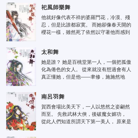
師宴就算計著如何把他騙到手。
祀風師樂舞
他就好像代表不祥的婆羅門花，冷漠、殘
忍，但是比誰都寂寞。 而她卻像春天開的
櫻花一樣，雖然死了依然以守著他而感到
快樂。 因為一個被天詛咒的血緣，他們曾
經彼此失去了彼此。 是不甘心啊..
太和舞
她是誰？ 她是百桃堂第一人，一個把孤傲
化為倦色的女人。 從來就沒有想過會有人
真正懂她，但是他——聿修，施施然地
來，不自覺地知曉了她的心。 他的默然，
他的傻氣，這樣的讓人心憐，讓人心..
南呂羽舞
賀西會場比美天下，一人以悠然之姿翩然
而至。 先救武林大俠，後破魔女媚功， 
從此人們知道所謂天下第一美人， 原來是
這武陵年少的公子六音。 只是被他鐘情的
女子深深藏在馬車裡， 若聽聲..