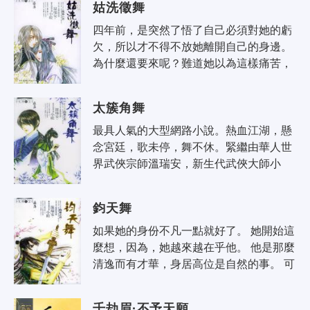
姑洗徵舞
四年前，是突然了悟了自己必須對她的虧
欠，所以才不得不放她離開自己的身邊。 
為什麼還要來呢？難道她以為這樣痛苦，
他真的可以一而再的承受一遍又一遍？ 若
有若無的情愫讓見面變作名琴續弦..
太簇角舞
最具人氣的大型網路小說。熱血江湖，懸
念宮廷，歌未停，舞不休。緊繼由華人世
界武俠宗師溫瑞安，新生代武俠大師小
椴。熱情推薦的《香初上舞》之後，新生
代武俠人氣天后藤萍再掀高潮，大型系
鈞天舞
列..
如果她的身份不凡一點就好了。 她開始這
麼想，因為，她越來越在乎他。 他是那麼
清逸而有才華，身居高位是自然的事。 可
她只是一個小小的丫環。 可以仰慕他給他
溫暖，甚至於同他相愛，卻永..
千劫眉·不予天願