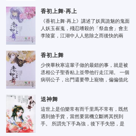
圍追堵殺，只因玉崔嵬大明山救人行..
香初上舞·再上
《香初上舞·再上》講述了妖異詭魅的鬼面
人妖玉崔嵬，殘忍嗜殺的「祭血會」會主
李陵宴，江湖中人人慾除之而後快的兩
人，當朝丞相公子聖香卻視他們為常人，
甚至是一起燃篝火烤黃鱔的朋友，但江..
香初上舞
少俠畢秋寒這輩子做的最錯的事，就是被
丞相公子聖香粘上並帶他行走江湖。 一個
病弱公子，出門還要帶上寵物，偏偏值此
多事之秋，江湖紛爭迭起，帶聖香上路絕
對是禍不是福。 但是甩又甩不掉，..
送神舞
這世上是伯樂常有而千里馬不常有，既然
遇到搶手貨，當然要當機立斷將其拐到
手。 所謂先下手為強，後下手失戀，是
以，在降靈第一次出現在她面前的時候，