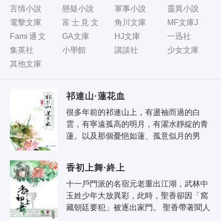
言情小說
懸疑小說
軍事小說
靈異小說
電擊文庫
富士見文
角川文庫
MF文庫J
庫
Fami通文
GA文庫
HJ文庫
一迅社
庫
集英社
小學館
講談社
少女文庫
其他文庫
祁連山·蓮花血
很多年前的祁連山上，有盪袖而過的白
雲，有寧遠孤高的明月，有濯水靜綻的青
蓮。以及那個憂悒如蓮、孤意似月的男
子，最初與最後的寂寞，和驕傲。 當年祁
連山上三個人的追逐，因為最自由而最
香初上舞·終上
殘..
十一戶門派的名宿元老重出江湖，武林中
玉姓少年大放異彩，此時，聖香卻因「窩
藏朝廷要犯」被逐出家門。 聖香帶著聞人
暖和玉崔嵬行走江湖，卻遭受名門正派的