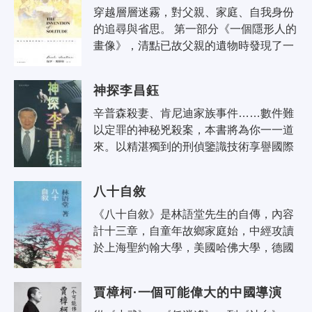
穿越層層迷霧，對父親、家庭、自我身份
的追尋與省思。 第一部分《一個隱形人的
畫像》，清點已故父親的遺物時發現了一
樁近六十年前的兇殺謎案，由此揭示了父
親難以捉摸的性格的秘密，從瑣..
神探李昌鈺
辛普森殺妻、肯尼迪家族事件……數件難
以定罪的神秘兇殺案，本書將為你一一道
來。以精湛獨到的刑偵鑒識技術享譽國際
的李昌鈺博士，曾在美國各州及全球其他
十七個國家參與調查了六千多起重大刑
八十自敘
案..
《八十自敘》是林語堂先生的自傳，內容
計十三章，自童年故鄉家庭始，中經攻讀
於上海聖約翰大學，美國哈佛大學，德國
萊比錫大學，再後返國在北京教書，對所
經過的三十年代及當時接觸的人物有扼..
賈樟柯·一個可能偉大的中國導演