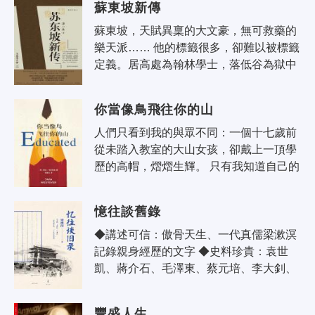
蘇東坡新傳
蘇東坡，天賦異稟的大文豪，無可救藥的
樂天派…… 他的標籤很多，卻難以被標籤
定義。居高處為翰林學士，落低谷為獄中
囚犯，一生波瀾曲折都在詩里見。本書即
以東坡詩詞為主線，兼及東坡文集..
你當像鳥飛往你的山
人們只看到我的與眾不同：一個十七歲前
從未踏入教室的大山女孩，卻戴上一頂學
歷的高帽，熠熠生輝。 只有我知道自己的
真面目：我來自一個極少有人能想像的家
庭。我的童年由垃圾場的廢銅爛..
憶往談舊錄
◆講述可信：傲骨天生、一代真儒梁漱溟
記錄親身經歷的文字 ◆史料珍貴：袁世
凱、蔣介石、毛澤東、蔡元培、李大釗、
胡適，五四、軍閥混戰、抗日、國共和
談……，民國大人物、大事件，一網打
豐盛人生