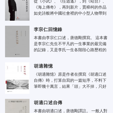
從《小武》、《任逍遙》，到《站台》、
《海上傳奇》，再到新片，賈樟柯的作品
如史詩般將中國社會裡的中小型人物帶到
人們面前，他本人也逐步成為一個可能偉
大的中國導演。 中國是現實主義..
李宗仁回憶錄
本書由李宗仁口述，唐德剛撰寫。 這本書
是李宗仁先生不平凡的一生事業的最完備
的記錄，又是李氏一生各階段心路歷程的
最忠實的寫照。 這本書也是我個人已出版
的著作中，用功最深、費..
胡適雜憶
《胡適雜憶》原是作者在撰寫《胡適口述
自傳》時，打算自寫的一篇短序，不料下
筆即幾十萬言，結果「頭」大不掉，只好
印成專書，獨立出版，可以說是胡適口述
歷史的縮版。 唐德剛先生憑自己..
胡適口述自傳
本書由胡適口述，唐德剛譯註。 一般人對