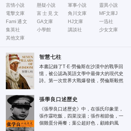
言情小說
懸疑小說
軍事小說
靈異小說
電擊文庫
富士見文
角川文庫
MF文庫J
庫
Fami通文
GA文庫
HJ文庫
一迅社
庫
集英社
小學館
講談社
少女文庫
其他文庫
智慧七柱
本書記錄了T·E·勞倫斯在沙漠中的戰爭回
憶，被公認為英語文學中最偉大的現代史
詩。第一次世界大戰爆發後，勞倫斯毅然
放棄考古工作，進入開羅軍事情報部，負
責中東地區的情報收集及戰略建議。當..
張學良口述歷史
《張學良口述歷史》中，在張氏印象里，
張作霖吃飯，四菜沒湯；張作相節儉，一
個雞蛋分兩餐；葉公超好色，顧維鈞風
流；蔣介石只剩下了個派頭；汪精衛、陳