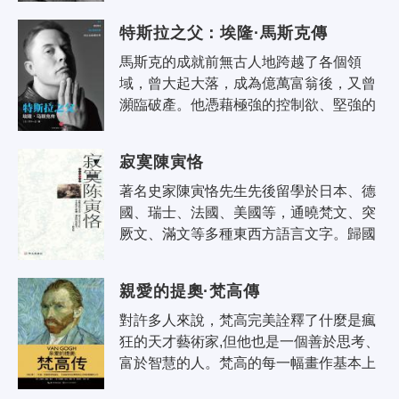
壁君的奇妙夫妻檔；胡漢民發牢騷；孫
特斯拉之父：埃隆·馬斯克傳
中..
馬斯克的成就前無古人地跨越了各個領
域，曾大起大落，成為億萬富翁後，又曾
瀕臨破產。他憑藉極強的控制欲、堅強的
意志力把人生濃縮得異常精彩，拓展了人
類對自身智力與能力限度的想像。喬布
寂寞陳寅恪
斯..
著名史家陳寅恪先生先後留學於日本、德
國、瑞士、法國、美國等，通曉梵文、突
厥文、滿文等多種東西方語言文字。歸國
後先後任教於清華國學研究院等數所大
學，建國前夕由京入粵，後受聘並任教
親愛的提奧·梵高傳
於..
對許多人來說，梵高完美詮釋了什麼是瘋
狂的天才藝術家,但他也是一個善於思考、
富於智慧的人。梵高的每一幅畫作基本上
都在他給弟弟提奧和友人的信中用詩一般