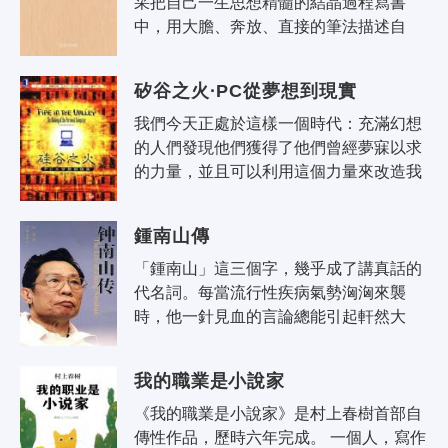
采把自己一生思想精髓的結晶過程寫書
中，用大膽、奔放、直接的筆法描述自
己，把繁雜晦澀的思想用簡潔凝練、生動
鮮活的詩化語言表達出來。書中附有譯自
矽谷之火·PC從夢想到現實
英..
我們今天正處於這樣一個時代：充滿幻想
的人們發現他們獲得了他們曾經夢寐以求
的力量，並且可以利用這個力量來改造我
們的世界。 這是個轉折的時代，跨國公司
迷失了發展方向，而小企業家卻舉起..
鍾南山傳
「鍾南山」這三個字，幾乎成了講真話的
代名詞。每當流行性疾病氣勢洶洶來襲
時，他一針見血的言論總能引起軒然大
波。一個醫生居然擁有讓某些權威部門相
形見絀的公信力，的確匪夷所思。 儘管
我的職業是小說家
非..
《我的職業是小說家》是村上春樹首部自
傳性作品，歷時六年完成。 一個人，寫作