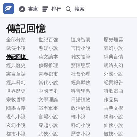
書庫
排行
搜索
傳記回憶
全部分類
世紀百強
隨身智囊
歷史煙雲
武俠小說
懸疑小說
言情小說
奇幻小說
傳記回憶
英文讀本
雜文隨筆
經典言情
經典歷史
偵探推理
驚悚懸疑
網絡玄幻
寓言童話
青春都市
社會心理
外國小說
經典科幻
當代小說
經典武俠
紀實報告
世界歷史
中國歷史
科普學習
詩歌戲曲
宗教哲學
文學理論
日語讀物
作品集
國學古籍
戰爭軍事
政治經濟
古典文學
現代小說
官場小說
輕小說
網游小說
玄幻小說
穿越小說
科幻小說
仙俠小說
都市小說
武俠小說
歷史小說
競技小說