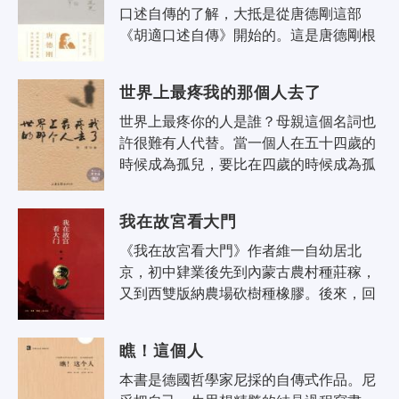
口述自傳的了解，大抵是從唐德剛這部
《胡適口述自傳》開始的。這是唐德剛根
據美國哥倫比亞大學「中國口述歷史學
部」所公布的胡適口述回憶十六次正..
世界上最疼我的那個人去了
世界上最疼你的人是誰？母親這個名詞也
許很難有人代替。當一個人在五十四歲的
時候成為孤兒，要比在四歲的時候成為孤
兒苦多了。張潔把自己和母親的最後的回
憶寫成了《世界上最疼我的那個人去了..
我在故宮看大門
《我在故宮看大門》作者維一自幼居北
京，初中肄業後先到內蒙古農村種莊稼，
又到西雙版納農場砍樹種橡膠。後來，回
到北京閉門讀書，到故宮博物院看大門。
「文革」結束後，先在北京的研究所和
瞧！這個人
科..
本書是德國哲學家尼採的自傳式作品。尼