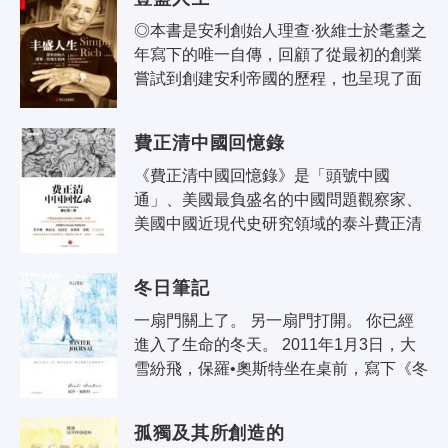
盡..
◎本書是安利創始人理查·狄維士於耄耋之
年寫下的唯一自傳，回顧了從最初的創業
嘗試到創建安利帝國的歷程，也呈現了面
對挫折和困境的解決之道。 ◎理查·狄維
士從美國一個普通小城的荷蘭裔社..
費正清中國回憶錄
《費正清中國回憶錄》是「頭號中國
通」、美國最負盛名的中國問題觀察家、
美國中國近現代史研究領域的泰斗費正清
唯一的一本個人自傳。 在這本書里，費正
清回顧了自己長達50年的中國情緣，..
冬日筆記
一扇門關上了。 另一扇門打開。 你已經
進入了生命的冬天。 2011年1月3日，大
雪紛飛，保羅•奧斯特坐在桌前，寫下《冬
日筆記》的第一行字，此時距離他六十四
歲生日還有一個月，..
孤獨及其所創造的