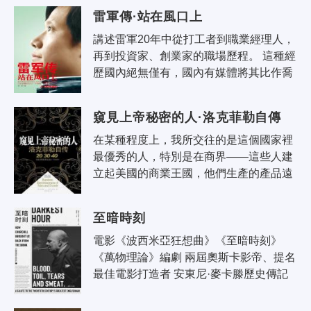
的語言描述出來，在他的信中，人們..
雷軍傳·站在風口上
講述雷軍20年中從打工者到職業經理人，
再到投資家、創業家的職場歷程。 這種經
歷國內絕無僅有，國內有媒體將其比作喬
布斯，事實上他比「喬幫主」更精彩，喬
是被董事會趕出蘋果，而雷從未..
窺見上帝秘密的人·洛克菲勒自傳
在某種程度上，我所交往的是這個國家裡
最優秀的人，特別是在商界——這些人建
立起美國的商業王國，他們生產的產品遠
銷全球。我所要記錄的事件對我而言具有
重大的意義，它們在我記憶中留下了永
至暗時刻
不..
電影《波西米亞狂想曲》《至暗時刻》
《萬物理論》編劇 兩屆奧斯卡影帝、提名
最佳電影打造者 安東尼·麥卡滕歷史傳記
作品 一九四〇年五月十日，在戰場和政壇
上均「不靠譜」的溫..