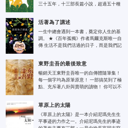
三十五年，十三部長篇小說，超過五十種
語言譯本。雖然擁有享譽世界的知名度，
但關於村上春樹，許多事情始終包裹..
活著為了講述
一生中總會遇到一本書，奠定你人生的基
調。 ★《百年孤獨》作者馬爾克斯唯一自
傳 生活不是我們活過的日子，而是我們記
住的日子，我們為了講述而在記憶中重現
的日子。 ★就算走到絕境，失去耐..
東野圭吾的最後致意
暢銷天王東野圭吾唯一的自傳體隨筆集！
每一個字均為原筆原意！ 一部搞笑到了極
點、充斥著八卦與賣萌的讀物！ 你可以不
喜歡他的《嫌疑人X的獻身》或者《白夜
行》或者任何一部小說，但是—— ..
草原上的太陽
《草原上的太陽》是一本介紹尼瑪先生生
平事迹的力作之一。介紹尼瑪先生的事迹