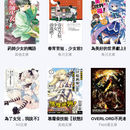
葯師少女的獨語
春宵苦短，少女前進吧！
為美好的世界獻上祝
其他文庫
角川文庫
角川文庫
為了女兒，我說不定連魔王都能幹掉
靠廢柴技能【狀態異常】成為最強的我將蹂躪
OVERLORD不死者
HJ文庫
其他文庫
Fami通文庫