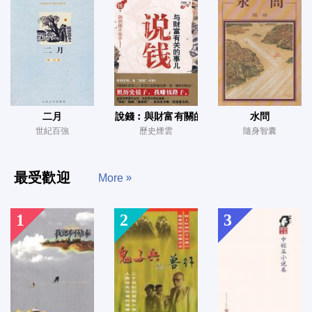
二月
說錢︰與財富有關的事兒
水問
世紀百強
歷史煙雲
隨身智囊
最受歡迎
More
1
2
3