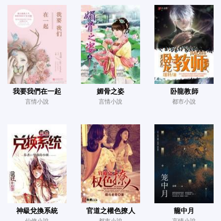
我要我們在一起
媚骨之姿
卧龍教師
言情小說
言情小說
都市小說
神級兌換系統
官道之權色撩人
籠中月
仙俠小說
都市小說
言情小說