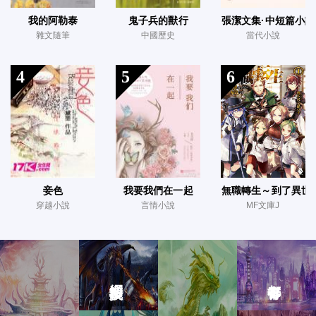
我的阿勒泰
鬼子兵的獸行
張潔文集·中短篇小說
雜文隨筆
中國歷史
當代小說
4
5
6
妾色
我要我們在一起
無職轉生～到了異世
穿越小說
言情小說
MF文庫J
網游競技
都市青春
武俠仙俠
玄幻奇幻