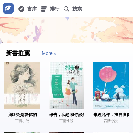
書庫
排行
搜索
新書推薦
More
我終究是愛你的
報告，我想和你談戀愛
未經允許，擅自喜歡
言情小說
言情小說
言情小說