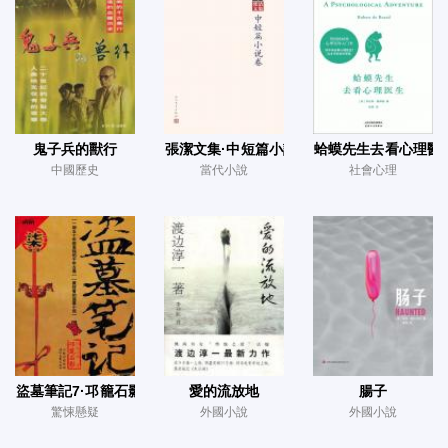
鬼子兵的獸行
張潔文集·中短篇小說卷
蛤蟆先生去看心理醫
中國歷史
當代小說
社會心理
盜墓筆記7·邛籠石影
愛的流放地
腸子
驚悚懸疑
外國小說
外國小說