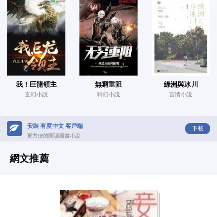
我！巨龍領主
無窮重阻
綠洲與冰川
玄幻小說
科幻小說
言情小說
安裝 有度中文 客戶端
下載
更方便的閱讀圖書小說
網文推薦