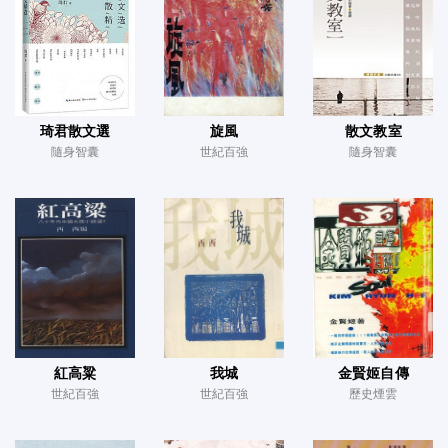
琦君散文選
旋風
散文教室
隨身智囊
世紀百強
隨身智囊
紅高粱
我城
金賢姬自傳
世紀百強
世紀百強
歷史煙雲