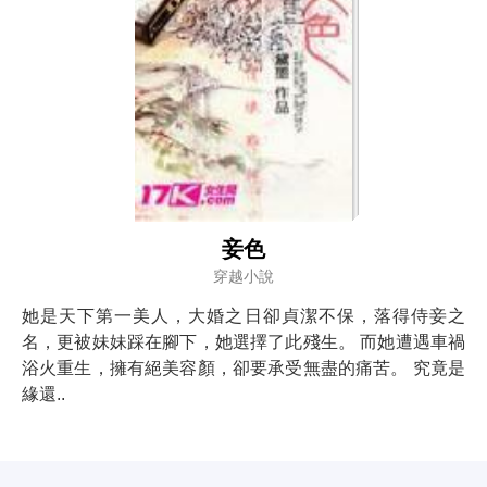
妾色
穿越小說
她是天下第一美人，大婚之日卻貞潔不保，落得侍妾之
名，更被妹妹踩在腳下，她選擇了此殘生。 而她遭遇車禍
浴火重生，擁有絕美容顏，卻要承受無盡的痛苦。 究竟是
緣還..