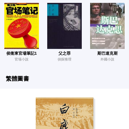
侯衛東官場筆記1
父之罪
斯巴達克斯
官場小說
偵探推理
外國小說
繁體圖書