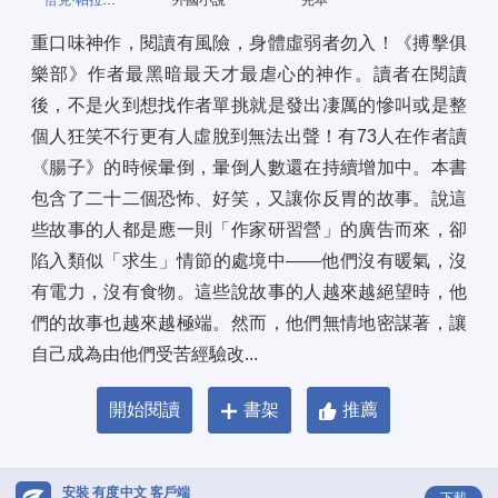
恰克·帕拉尼克
外國小說
完本
重口味神作，閱讀有風險，身體虛弱者勿入！《搏擊俱
樂部》作者最黑暗最天才最虐心的神作。讀者在閱讀
後，不是火到想找作者單挑就是發出凄厲的慘叫或是整
個人狂笑不行更有人虛脫到無法出聲！有73人在作者讀
《腸子》的時候暈倒，暈倒人數還在持續增加中。本書
包含了二十二個恐怖、好笑，又讓你反胃的故事。說這
些故事的人都是應一則「作家研習營」的廣告而來，卻
陷入類似「求生」情節的處境中——他們沒有暖氣，沒
有電力，沒有食物。這些說故事的人越來越絕望時，他
們的故事也越來越極端。然而，他們無情地密謀著，讓
自己成為由他們受苦經驗改...
開始閱讀
書架
推薦
安裝 有度中文 客戶端
下載