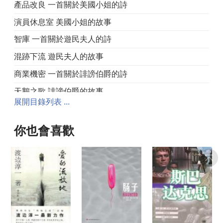
產品改良 一首關於美國小姐的詩
演員休息室 美國小姐的故事
智庫 一首關於遊民夫人的詩
混跡下流 遊民夫人的故事
商業機密 一首關於誹謗伯爵的詩
天鵝之歌 誹謗伯爵的故事
展開目錄列表 ...
侵蝕 一首關於魏提爾先生的詩
狗齡計歲 布蘭登·魏提爾的故事
你也會喜歡
待雇 一首關於野蠻公爵的詩
野心 野蠻公爵的故事
回顧 一首關於克拉克太太的詩
後制 克拉克太太的故事
工作內容 一首關於否定督察的詩