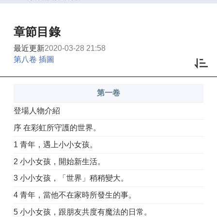
章節目錄
最近更新
2020-03-28 21:58
第八卷 插圖
第一卷
登場人物介紹
序 在彩虹所守護的世界。
1 青年，遇上小小女孩。
2 小小女孩，開始新生活。
3 小小女孩，「世界」稍稍變大。
4 青年，當他不在家時所發生的事。
5 小小女孩，跟朋友共度有魔法的日常。