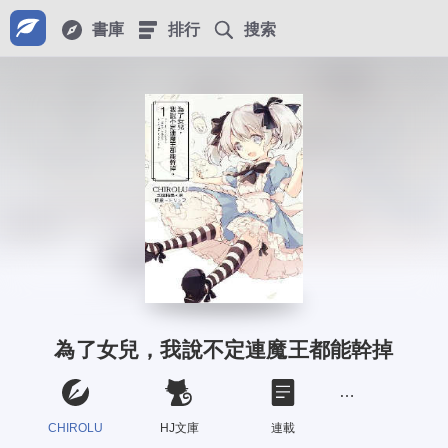
書庫
排行
搜索
為了女兒，我說不定連魔王都能幹掉
CHIROLU
HJ文庫
連載