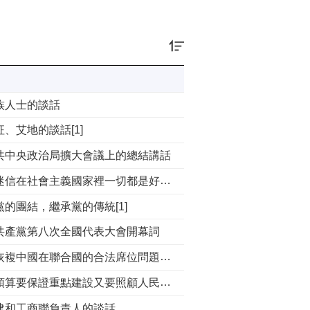
族人士的談話
、艾地的談話[1]
共中央政治局擴大會議上的總結講話
不要迷信在社會主義國家裡一切都是好的[1]
黨的團結，繼承黨的傳統[1]
共產黨第八次全國代表大會開幕詞
關於恢複中國在聯合國的合法席位問題[1]
國家預算要保證重點建設又要照顧人民生活[1]
建和工商聯負責人的談話