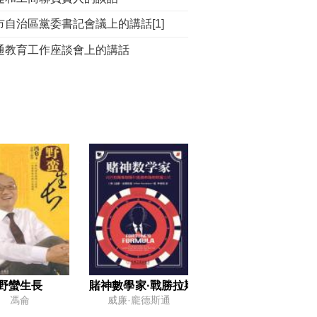
市自治區黨委書記會議上的講話[1]
通教育工作座談會上的講話
在中國共產黨全國宣傳工作會議上的講話[1]
限期將正確處理人民內部矛盾問題的討論和執行情況報告中央
一[1]的信
仲淹兩首詞[1]的評註
在莫斯科共產黨和工人黨代表會議上的講話[1]
中國人民志願軍撤出朝鮮問題
要以普通勞動者的姿態出現[1]
聯駐華大使尤金的談話[1]
際形勢問題[1]
野蠻生長
賭神數學家·戰勝拉斯維加斯和金融市場的財
馮侖
威廉·龐德斯通
人民共和國國防部命令[1]