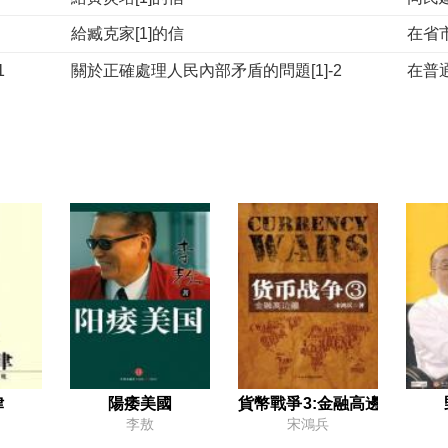
給臧克家[1]的信
在省
1
關於正確處理人民內部矛盾的問題[1]-2
在普
同新聞出版界代表的談話[1]
在南京、上海黨員幹部會議上講話的提綱[1]
組織黨外人士繼續對黨的缺點錯誤展開批評
給李淑
中國共產黨是全中國人民的領導核心[1]
對范
在蘇聯最高蘇維埃慶祝十月革命四十周年會上的講話
給劉建勛、韋國清[1]的信
關於
在成都會議上的講話[1]
幹部
同黑非洲青年代表團的談話[1]
同蘇
]
同巴西記者馬羅金和杜特列夫人的談話
關於國
律
陽痿美國
貨幣戰爭3:金融高邊疆
李敖
宋鴻兵
中國醫藥學是一個偉大的寶庫
中華