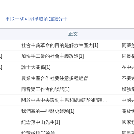
向，爭取一切可能爭取的知識分子
正文
社會主義革命的目的是解放生產力[1]
同藏
]
加快手工業的社會主義改造[1]
同長征
]
論十大關係[1]
在中
農業生產合作社要注意多種經營
同音樂工作者的談話[1]
增強
關於中共中央設副主席和總書記的問題[1]
中國
我們黨的—些歷史經驗[1]
紀念孫中山先生[1]
給黃炎培[1]的信
同民