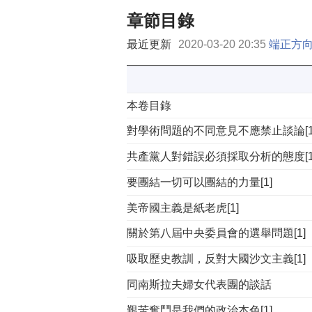
章節目錄
最近更新
2020-03-20 20:35
端正方
本卷目錄
對學術問題的不同意見不應禁止談論[1
共產黨人對錯誤必須採取分析的態度[1
要團結一切可以團結的力量[1]
美帝國主義是紙老虎[1]
關於第八屆中央委員會的選舉問題[1]
吸取歷史教訓，反對大國沙文主義[1]
同南斯拉夫婦女代表團的談話
艱苦奮鬥是我們的政治本色[1]