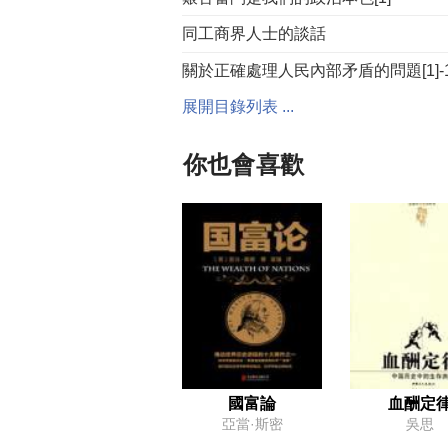
同工商界人士的談話
關於正確處理人民內部矛盾的問題[1]-
展開目錄列表 ...
同文藝界代表的談話[1]
堅持艱苦奮鬥，密切聯繫群眾[1]
你也會喜歡
關於整風和幹部參加勞動
給達姆巴[1]的信
關於農業問題[1]
給胡喬木[1]的信
工作方法六十條(草案)
獨立自主地搞建設[1]
教育與勞動結合的原則是不可移易的[1
國富論
血酬定
亞當·斯密
吳思
中華人民共和國國防部告台灣同胞書